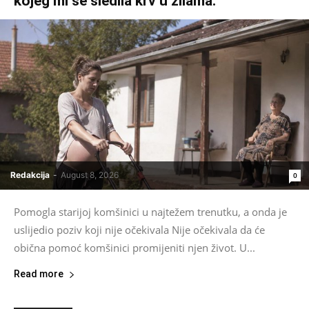
kojeg mi se sledila krv u žilama.
Redakcija
-
August 8, 2026
0
Pomogla starijoj komšinici u najtežem trenutku, a onda je
uslijedio poziv koji nije očekivala Nije očekivala da će
obična pomoć komšinici promijeniti njen život. U...
Read more