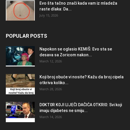
Evo šta tačno znači kada vam iz mladeža
raste dlaka: Da...
July 15, 2026
POPULAR POSTS
Napokon se oglasio KEMlŠ: Evo sta se
desava sa Zoricom nakon...
March 12, 2026
Koji broj obuće vi nosite? Kažu da broj cipela
otkriva koliko...
March 28, 2026
D0KT0R K0Jl LlJEČl DAČlĆA 0TKRl0: Svi koji
imaju dijabetes ne smiju...
March 14, 2026