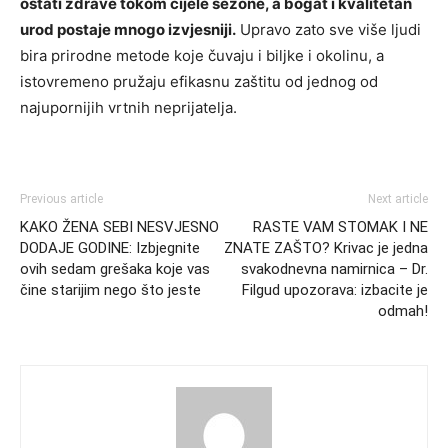
ostati zdrave tokom cijele sezone, a bogat i kvalitetan
urod postaje mnogo izvjesniji.
Upravo zato sve više ljudi
bira prirodne metode koje čuvaju i biljke i okolinu, a
istovremeno pružaju efikasnu zaštitu od jednog od
najupornijih vrtnih neprijatelja.
Previous article
Next article
KAKO ŽENA SEBI NESVJESNO
RASTE VAM STOMAK I NE
DODAJE GODINE: Izbjegnite
ZNATE ZAŠTO? Krivac je jedna
ovih sedam grešaka koje vas
svakodnevna namirnica – Dr.
čine starijim nego što jeste
Filgud upozorava: izbacite je
odmah!