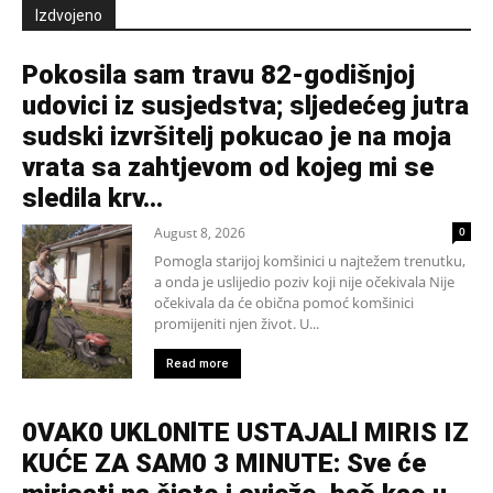
Izdvojeno
Pokosila sam travu 82-godišnjoj
udovici iz susjedstva; sljedećeg jutra
sudski izvršitelj pokucao je na moja
vrata sa zahtjevom od kojeg mi se
sledila krv...
August 8, 2026
0
Pomogla starijoj komšinici u najtežem trenutku,
a onda je uslijedio poziv koji nije očekivala Nije
očekivala da će obična pomoć komšinici
promijeniti njen život. U...
Read more
0VAK0 UKL0NlTE USTAJALl MIRIS IZ
KUĆE ZA SAM0 3 MINUTE: Sve će