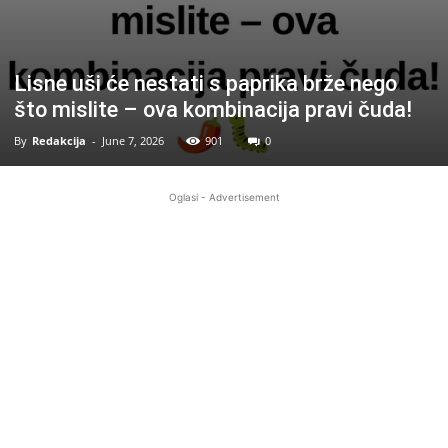
Lisne uši će nestati s paprika brže nego
što mislite – ova kombinacija pravi čuda!
By
Redakcija
-
June 7, 2026
901
0
Oglasi - Advertisement