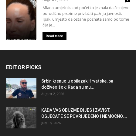
Mlada umjetnica od početka je znala da će njeno
porodično prezime privlačiti pažnju javnosti.
Ipak, umjesto da ostane poznata samo po tome
čija je...
Read more
EDITOR PICKS
Srbin krenuo u obilazak Hrvatske, pa
doživeo šok: Kada su mu...
August 2, 2026
KADA VAS OBUZME BIJES I ZAVIST,
OSJEĆATE SE POVRIJEĐENO I NEMOĆNO,...
July 18, 2026