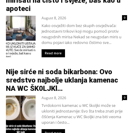
mirisati na čisto i svježe, baš kao u
apoteci
August 8, 2026
0
Kako osvježiti dom bez skupih osvježivača:
Jednostavni trikovi koji mogu pomoći protiv
neugodnih mirisa Nekad se neugodan miris u
domu pojavi iako redovno čistimo sve...
Read more
Nije sirće ni soda bikarbona: Ovo
sredstvo najbolje uklanja kamenac
NA WC ŠK0LJKl…
August 8, 2026
0
Tvrdokorni kamenac u WC školjki može se
ukloniti jednostavnije: Evo šta treba znati prije
čišćenja Kamenac u WC školjki zna biti veoma
uporan i često...