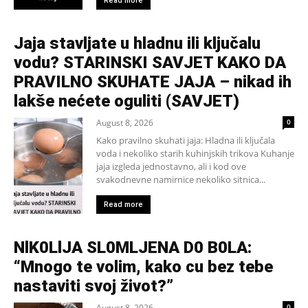
Read more
Jaja stavljate u hladnu ili ključalu
vodu? STARINSKI SAVJET KAKO DA
PRAVILNO SKUHATE JAJA – nikad ih
lakše nećete oguliti (SAVJET)
August 8, 2026
0
Kako pravilno skuhati jaja: Hladna ili ključala
voda i nekoliko starih kuhinjskih trikova Kuhanje
jaja izgleda jednostavno, ali i kod ove
svakodnevne namirnice nekoliko sitnica...
Read more
NlK0LlJA SL0MLJENA D0 B0LA:
“Mnogo te volim, kako cu bez tebe
nastaviti svoj život?”
August 8, 2026
0