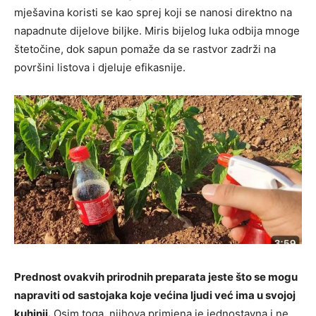
mješavina koristi se kao sprej koji se nanosi direktno na
napadnute dijelove biljke. Miris bijelog luka odbija mnoge
štetočine, dok sapun pomaže da se rastvor zadrži na
površini listova i djeluje efikasnije.
Prednost ovakvih prirodnih preparata jeste što se mogu
napraviti od sastojaka koje većina ljudi već ima u svojoj
kuhinji.
Osim toga, njihova primjena je jednostavna i ne