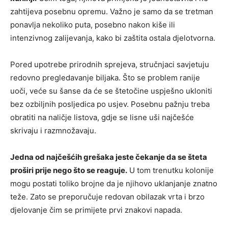
zahtijeva posebnu opremu. Važno je samo da se tretman
ponavlja nekoliko puta, posebno nakon kiše ili
intenzivnog zalijevanja, kako bi zaštita ostala djelotvorna.
Pored upotrebe prirodnih sprejeva, stručnjaci savjetuju
redovno pregledavanje biljaka. Što se problem ranije
uoči, veće su šanse da će se štetočine uspješno ukloniti
bez ozbiljnih posljedica po usjev. Posebnu pažnju treba
obratiti na naličje listova, gdje se lisne uši najčešće
skrivaju i razmnožavaju.
Jedna od najčešćih grešaka jeste čekanje da se šteta
proširi prije nego što se reaguje.
U tom trenutku kolonije
mogu postati toliko brojne da je njihovo uklanjanje znatno
teže. Zato se preporučuje redovan obilazak vrta i brzo
djelovanje čim se primijete prvi znakovi napada.