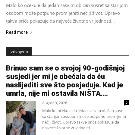
Malo ko očekuje da jedan sasvim običan susret sa starijom
osobom može potpuno promijeniti nečiji život. Upravo
takva priča pokazuje da najveće životne vrijednosti...
Read more
Izdvojeno
Brinuo sam se o svojoj 90-godišnjoj
susjedi jer mi je obećala da ću
naslijediti sve što posjeduje. Kad je
umrla, nije mi ostavila NIŠTA....
August 3, 2026
0
Malo ko očekuje da jedan sasvim običan susret
sa starijom osobom može potpuno promijeniti
nečiji život. Upravo takva priča pokazuje da
najveće životne vrijednosti...