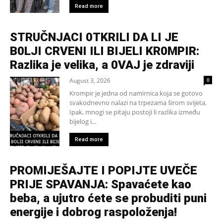
Read more
STRUČNJACI 0TKRILI DA LI JE
B0LJI CRVENI ILI BIJELI KR0MPIR:
Razlika je velika, a 0VAJ je zdraviji
August 3, 2026
0
Krompir je jedna od namirnica koja se gotovo
svakodnevno nalazi na trpezama širom svijeta.
Ipak, mnogi se pitaju postoji li razlika između
bijelog i...
Read more
PROMIJEŠAJTE I POPIJTE UVEČE
PRIJE SPAVANJA: Spavaćete kao
beba, a ujutro ćete se probuditi puni
energije i dobrog raspoloženja!