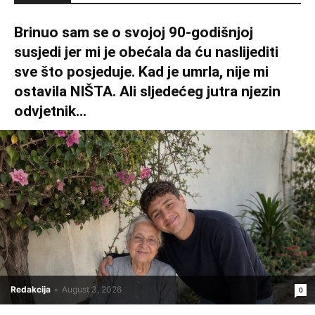
Brinuo sam se o svojoj 90-godišnjoj
susjedi jer mi je obećala da ću naslijediti
sve što posjeduje. Kad je umrla, nije mi
ostavila NIŠTA. Ali sljedećeg jutra njezin
odvjetnik...
Redakcija
-
August 3, 2026
0