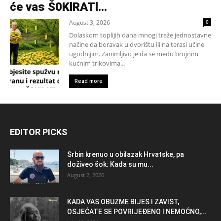
će vas Š0KlRATl…
August 3, 2026
0
Dolaskom toplijih dana mnogi traže jednostavne
načine da boravak u dvorištu ili na terasi učine
ugodnijim. Zanimljivo je da se među brojnim
kućnim trikovima...
Read more
EDITOR PICKS
Srbin krenuo u obilazak Hrvatske, pa
doživeo šok: Kada su mu...
August 2, 2026
KADA VAS OBUZME BIJES I ZAVIST,
OSJEĆATE SE POVRIJEĐENO I NEMOĆNO,...