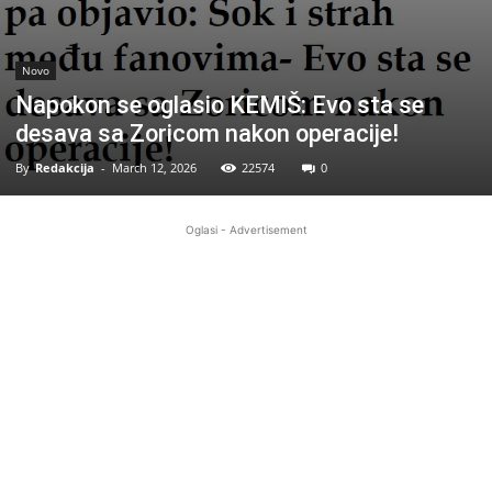
Novo
Napokon se oglasio KEMlŠ: Evo sta se
desava sa Zoricom nakon operacije!
By
Redakcija
-
March 12, 2026
22574
0
Oglasi - Advertisement