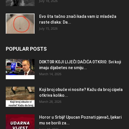
July 18, 2026
Evo šta tačno znači kada vam iz mladeža
raste dlaka: Da...
July 15, 2026
POPULAR POSTS
D0KT0R K0Jl LlJEČl DAČlĆA 0TKRl0: Svi koji
imaju dijabetes ne smiju...
March 14, 2026
Koji broj obuće vi nosite? Kažu da broj cipela
otkriva koliko...
March 28, 2026
Horor u Srbiji! Upucan Poznati pjevač, ljekari
mu se borili za...