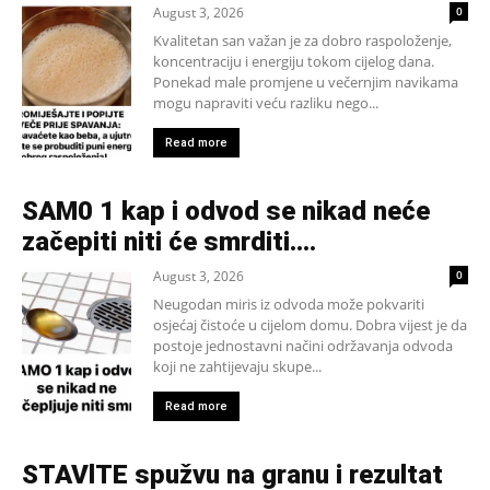
August 3, 2026
0
Kvalitetan san važan je za dobro raspoloženje,
koncentraciju i energiju tokom cijelog dana.
Ponekad male promjene u večernjim navikama
mogu napraviti veću razliku nego...
Read more
SAM0 1 kap i odvod se nikad neće
začepiti niti će smrditi….
August 3, 2026
0
Neugodan miris iz odvoda može pokvariti
osjećaj čistoće u cijelom domu. Dobra vijest je da
postoje jednostavni načini održavanja odvoda
koji ne zahtijevaju skupe...
Read more
STAVlTE spužvu na granu i rezultat