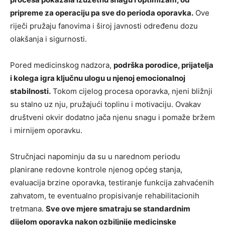
pripreme za operaciju pa sve do perioda oporavka.
Ove
riječi pružaju fanovima i široj javnosti određenu dozu
olakšanja i sigurnosti.
Pored medicinskog nadzora,
podrška porodice, prijatelja
i kolega igra ključnu ulogu u njenoj emocionalnoj
stabilnosti.
Tokom cijelog procesa oporavka, njeni bližnji
su stalno uz nju, pružajući toplinu i motivaciju. Ovakav
društveni okvir dodatno jača njenu snagu i pomaže bržem
i mirnijem oporavku.
Stručnjaci napominju da su u narednom periodu
planirane redovne kontrole njenog općeg stanja,
evaluacija brzine oporavka, testiranje funkcija zahvaćenih
zahvatom, te eventualno propisivanje rehabilitacionih
tretmana.
Sve ove mjere smatraju se standardnim
dijelom oporavka nakon ozbiljnije medicinske