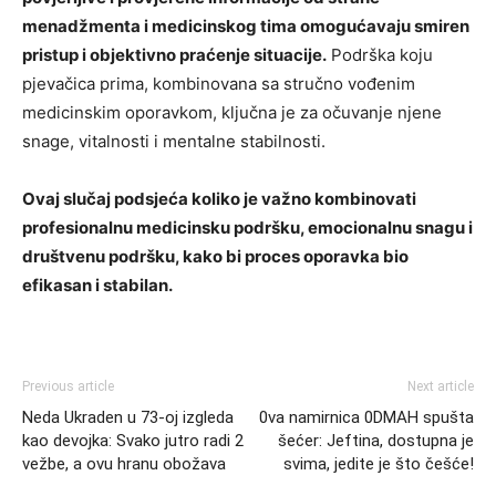
menadžmenta i medicinskog tima omogućavaju smiren
pristup i objektivno praćenje situacije.
Podrška koju
pjevačica prima, kombinovana sa stručno vođenim
medicinskim oporavkom, ključna je za očuvanje njene
snage, vitalnosti i mentalne stabilnosti.
Ovaj slučaj podsjeća koliko je važno kombinovati
profesionalnu medicinsku podršku, emocionalnu snagu i
društvenu podršku, kako bi proces oporavka bio
efikasan i stabilan.
Previous article
Next article
Neda Ukraden u 73-oj izgleda
0va namirnica 0DMAH spušta
kao devojka: Svako jutro radi 2
šećer: Jeftina, dostupna je
vežbe, a ovu hranu obožava
svima, jedite je što češće!