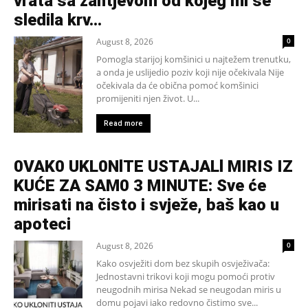
vrata sa zahtjevom od kojeg mi se
sledila krv...
August 8, 2026
0
Pomogla starijoj komšinici u najtežem trenutku,
a onda je uslijedio poziv koji nije očekivala Nije
očekivala da će obična pomoć komšinici
promijeniti njen život. U...
Read more
0VAK0 UKL0NlTE USTAJALl MIRIS IZ
KUĆE ZA SAM0 3 MINUTE: Sve će
mirisati na čisto i svježe, baš kao u
apoteci
August 8, 2026
0
Kako osvježiti dom bez skupih osvježivača:
Jednostavni trikovi koji mogu pomoći protiv
neugodnih mirisa Nekad se neugodan miris u
domu pojavi iako redovno čistimo sve...