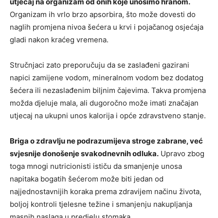
utjecaj na organizam od onih koje unosimo hranom.
Organizam ih vrlo brzo apsorbira, što može dovesti do
naglih promjena nivoa šećera u krvi i pojačanog osjećaja
gladi nakon kraćeg vremena.
Stručnjaci zato preporučuju da se zaslađeni gazirani
napici zamijene vodom, mineralnom vodom bez dodatog
šećera ili nezaslađenim biljnim čajevima. Takva promjena
možda djeluje mala, ali dugoročno može imati značajan
utjecaj na ukupni unos kalorija i opće zdravstveno stanje.
Briga o zdravlju ne podrazumijeva stroge zabrane, već
svjesnije donošenje svakodnevnih odluka.
Upravo zbog
toga mnogi nutricionisti ističu da smanjenje unosa
napitaka bogatih šećerom može biti jedan od
najjednostavnijih koraka prema zdravijem načinu života,
boljoj kontroli tjelesne težine i smanjenju nakupljanja
masnih naslaga u predjelu stomaka.