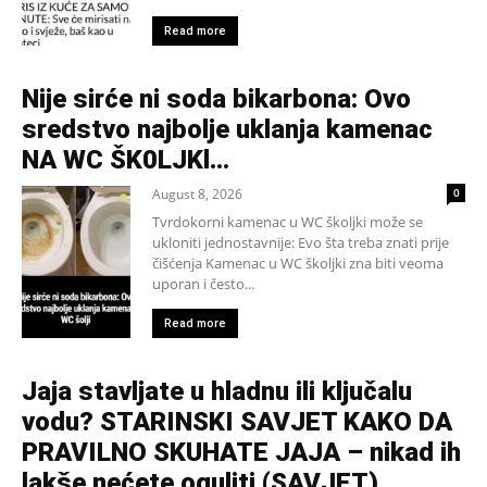
Read more
Nije sirće ni soda bikarbona: Ovo
sredstvo najbolje uklanja kamenac
NA WC ŠK0LJKl…
August 8, 2026
0
Tvrdokorni kamenac u WC školjki može se
ukloniti jednostavnije: Evo šta treba znati prije
čišćenja Kamenac u WC školjki zna biti veoma
uporan i često...
Read more
Jaja stavljate u hladnu ili ključalu
vodu? STARINSKI SAVJET KAKO DA
PRAVILNO SKUHATE JAJA – nikad ih
lakše nećete oguliti (SAVJET)