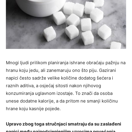
Mnogi ljudi prilikom planiranja ishrane obraćaju pažnju na
hranu koju jedu, ali zanemaruju ono što piju. Gazirani
napici često sadrže velike količine dodatog šećera i
raznih aditiva, a osjećaj sitosti nakon njihovog
konzumiranja uglavnom izostaje. To znači da osoba
unese dodatne kalorije, a da pritom ne smanji količinu
hrane koju kasnije pojede.
Upravo zbog toga stručnjaci smatraju da su zaslađeni
napici među najpodcjenjenijim uzrocima povećanja