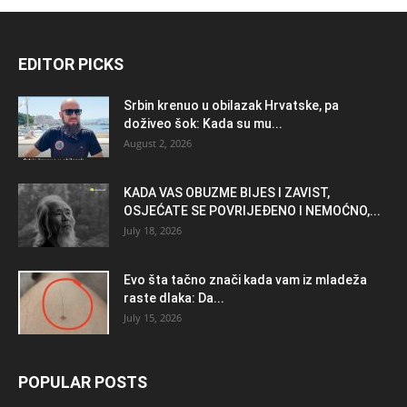
EDITOR PICKS
Srbin krenuo u obilazak Hrvatske, pa
doživeo šok: Kada su mu...
August 2, 2026
KADA VAS OBUZME BIJES I ZAVIST,
OSJEĆATE SE POVRIJEĐENO I NEMOĆNO,...
July 18, 2026
Evo šta tačno znači kada vam iz mladeža
raste dlaka: Da...
July 15, 2026
POPULAR POSTS