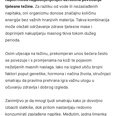
tjelesne težine.
Za razliku od vode ili nezaslađenih
napitaka, oni organizmu donose značajnu količinu
energije bez važnih hranjivih materija. Takva kombinacija
može otežati održavanje zdrave tjelesne mase i
doprinijeti nakupljanju masnog tkiva tokom dužeg
perioda.
Osim utjecaja na težinu, prekomjeran unos šećera često
se povezuje i s promjenama na koži te pojavom
neželjenih masnih naslaga. Iako na izgled utiču brojni
faktori poput genetike, hormona i načina života, stručnjaci
smatraju da pravilna prehrana igra važnu ulogu u
očuvanju zdravlja i dobrog izgleda.
Zanimljivo je da mnogi ljudi smatraju kako je dovoljno
izbaciti slatkiše, dok pritom nastavljaju redovno
konzumirati zaslađene napitke. Međutim, jedna limenka