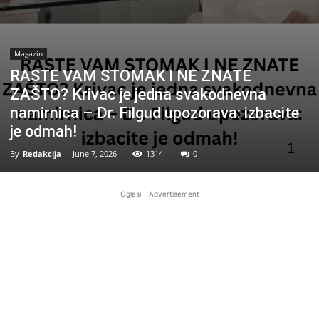
Magazin
RASTE VAM STOMAK I NE ZNATE
ZAŠTO? Krivac je jedna svakodnevna
namirnica – Dr. Filgud upozorava: izbacite
je odmah!
By
Redakcija
-
June 7, 2026
1314
0
Oglasi - Advertisement