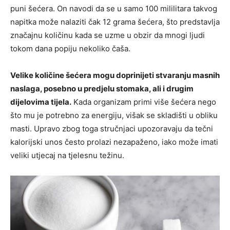
puni šećera. On navodi da se u samo 100 mililitara takvog
napitka može nalaziti čak 12 grama šećera, što predstavlja
značajnu količinu kada se uzme u obzir da mnogi ljudi
tokom dana popiju nekoliko čaša.
Velike količine šećera mogu doprinijeti stvaranju masnih
naslaga, posebno u predjelu stomaka, ali i drugim
dijelovima tijela.
Kada organizam primi više šećera nego
što mu je potrebno za energiju, višak se skladišti u obliku
masti. Upravo zbog toga stručnjaci upozoravaju da tečni
kalorijski unos često prolazi nezapaženo, iako može imati
veliki utjecaj na tjelesnu težinu.