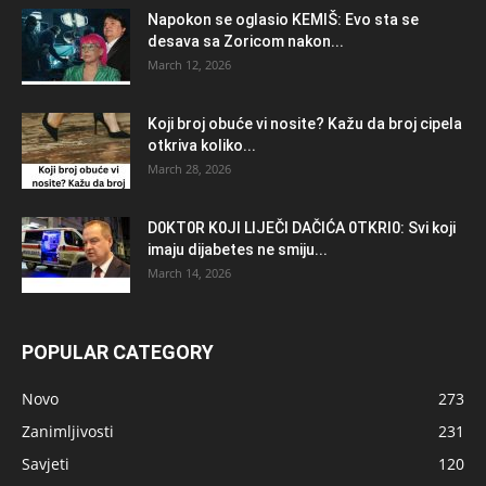
Napokon se oglasio KEMlŠ: Evo sta se
desava sa Zoricom nakon...
March 12, 2026
Koji broj obuće vi nosite? Kažu da broj cipela
otkriva koliko...
March 28, 2026
D0KT0R K0Jl LlJEČl DAČlĆA 0TKRl0: Svi koji
imaju dijabetes ne smiju...
March 14, 2026
POPULAR CATEGORY
Novo
273
Zanimljivosti
231
Savjeti
120