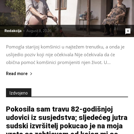
Redakcija
-
August 8, 2026
0
Pomogla starijoj komšinici u najtežem trenutku, a onda je
uslijedio poziv koji nije očekivala Nije očekivala da će
obična pomoć komšinici promijeniti njen život. U...
Read more
Izdvojeno
Pokosila sam travu 82-godišnjoj
udovici iz susjedstva; sljedećeg jutra
sudski izvršitelj pokucao je na moja