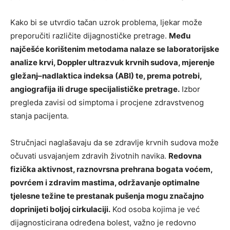
Kako bi se utvrdio tačan uzrok problema, ljekar može
preporučiti različite dijagnostičke pretrage.
Među
najčešće korištenim metodama nalaze se laboratorijske
analize krvi, Doppler ultrazvuk krvnih sudova, mjerenje
gležanj–nadlaktica indeksa (ABI) te, prema potrebi,
angiografija ili druge specijalističke pretrage.
Izbor
pregleda zavisi od simptoma i procjene zdravstvenog
stanja pacijenta.
Stručnjaci naglašavaju da se zdravlje krvnih sudova može
očuvati usvajanjem zdravih životnih navika.
Redovna
fizička aktivnost, raznovrsna prehrana bogata voćem,
povrćem i zdravim mastima, održavanje optimalne
tjelesne težine te prestanak pušenja mogu značajno
doprinijeti boljoj cirkulaciji.
Kod osoba kojima je već
dijagnosticirana određena bolest, važno je redovno