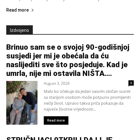
Read more
Izdvojeno
Brinuo sam se o svojoj 90-godišnjoj
susjedi jer mi je obećala da ću
naslijediti sve što posjeduje. Kad je
umrla, nije mi ostavila NIŠTA....
August 3, 2026
0
Malo ko očekuje da jedan sasvim običan susret
sa starijom osobom može potpuno promijeniti
nečiji život. Upravo takva priča pokazuje da
najveće životne vrijednosti...
Read more
STRUČNJACI 0TKRILI DA LI JE