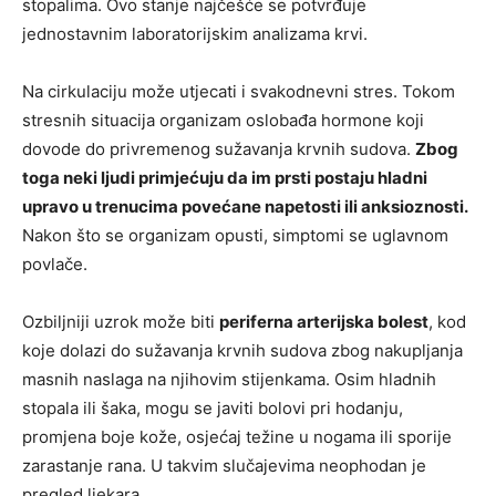
stopalima. Ovo stanje najčešće se potvrđuje
jednostavnim laboratorijskim analizama krvi.
Na cirkulaciju može utjecati i svakodnevni stres. Tokom
stresnih situacija organizam oslobađa hormone koji
dovode do privremenog sužavanja krvnih sudova.
Zbog
toga neki ljudi primjećuju da im prsti postaju hladni
upravo u trenucima povećane napetosti ili anksioznosti.
Nakon što se organizam opusti, simptomi se uglavnom
povlače.
Ozbiljniji uzrok može biti
periferna arterijska bolest
, kod
koje dolazi do sužavanja krvnih sudova zbog nakupljanja
masnih naslaga na njihovim stijenkama. Osim hladnih
stopala ili šaka, mogu se javiti bolovi pri hodanju,
promjena boje kože, osjećaj težine u nogama ili sporije
zarastanje rana. U takvim slučajevima neophodan je
pregled ljekara.