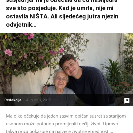
sve što posjeduje. Kad je umrla, nije mi
ostavila NIŠTA. Ali sljedećeg jutra njezin
odvjetnik...
Redakcija
-
August 3, 2026
0
Malo ko očekuje da jedan sasvim običan susret sa starijom
osobom može potpuno promijeniti nečiji život. Upravo
takva priča pokazuje da najveće životne vrijednosti...