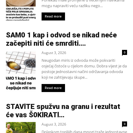
mogu napraviti veću razliku nego...
Read more
SAM0 1 kap i odvod se nikad neće
začepiti niti će smrditi….
August 3, 2026
0
Neugodan miris iz odvoda može pokvariti
osjećaj čistoće u cijelom domu. Dobra vijest je da
postoje jednostavni načini održavanja odvoda
koji ne zahtijevaju skupe...
Read more
STAVlTE spužvu na granu i rezultat
će vas Š0KlRATl…
August 3, 2026
0
Dolaskom toplijih dana mnogi traže jednostavne