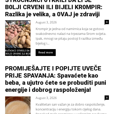
B0LJI CRVENI ILI BIJELI KR0MPIR:
Razlika je velika, a 0VAJ je zdraviji
August 3, 2026
0
Krompir je jedna od namirnica koja se gotovo
svakodnevno nalazi na trpezama širom svijeta.
Ipak, mnogi se pitaju postoji li razlika između
bijelog i...
Read more
PROMIJEŠAJTE I POPIJTE UVEČE
PRIJE SPAVANJA: Spavaćete kao
beba, a ujutro ćete se probuditi puni
energije i dobrog raspoloženja!
August 3, 2026
0
Kvalitetan san važan je za dobro raspoloženje,
koncentraciju i energiju tokom cijelog dana.
Ponekad male promjene u večernjim navikama