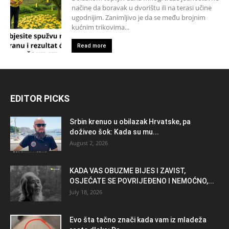
načine da boravak u dvorištu ili na terasi učine
ugodnijim. Zanimljivo je da se među brojnim
kućnim trikovima...
Read more
EDITOR PICKS
Srbin krenuo u obilazak Hrvatske, pa
doživeo šok: Kada su mu...
August 2, 2026
KADA VAS OBUZME BIJES I ZAVIST,
OSJEĆATE SE POVRIJEĐENO I NEMOĆNO,...
July 18, 2026
Evo šta tačno znači kada vam iz mladeža