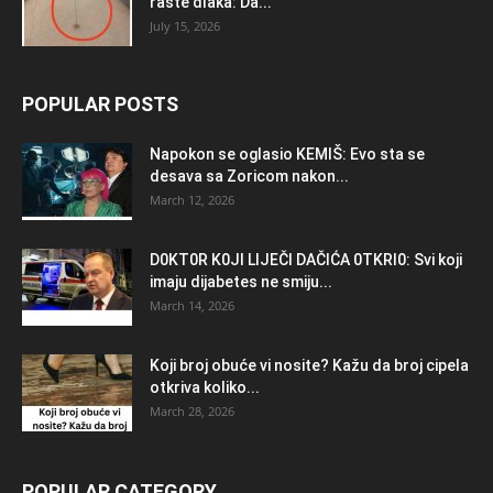
raste dlaka: Da...
July 15, 2026
POPULAR POSTS
Napokon se oglasio KEMlŠ: Evo sta se
desava sa Zoricom nakon...
March 12, 2026
D0KT0R K0Jl LlJEČl DAČlĆA 0TKRl0: Svi koji
imaju dijabetes ne smiju...
March 14, 2026
Koji broj obuće vi nosite? Kažu da broj cipela
otkriva koliko...
March 28, 2026
POPULAR CATEGORY