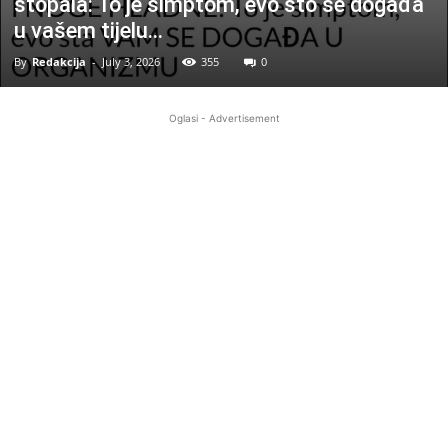
stopala: To je simptom, evo što se događa
u vašem tijelu…
By
Redakcija
-
July 3, 2026
355
0
Oglasi - Advertisement