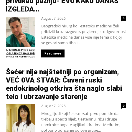
privukao pažnju- EV0 KAK0 DANAS
lZGLEDA…
August 7, 2026
0
Beogradski hirurg koji estetsku medicinu želi
približiti kroz razgovor, povjerenje i odgovornost
Estetska medicina danas više nije tema o kojoj
se govori samo tiho i...
Read more
Šećer nije najštetniji po organizam,
VEĆ 0VA STVAR: Čuveni ruski
endokrinolog otkriva šta naglo slabi
telo i ubrzavanje starenje
August 7, 2026
0
Mnogi ljudi koji žele smršati prvo pomisle da
trebaju izbaciti hljeb, tjesteninu, rižu i druge
namirnice bogate ugljikohidratima. Međutim,
potpuno odricanje od ove grupe...