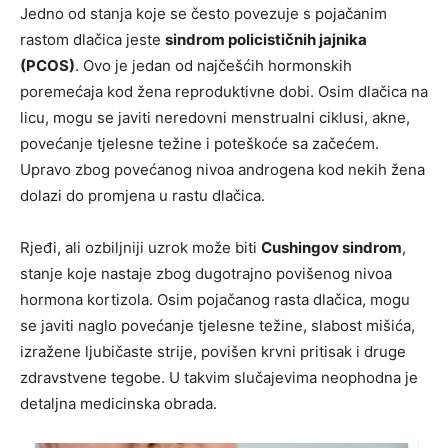
Jedno od stanja koje se često povezuje s pojačanim
rastom dlačica jeste
sindrom policističnih jajnika
(PCOS)
. Ovo je jedan od najčešćih hormonskih
poremećaja kod žena reproduktivne dobi. Osim dlačica na
licu, mogu se javiti neredovni menstrualni ciklusi, akne,
povećanje tjelesne težine i poteškoće sa začećem.
Upravo zbog povećanog nivoa androgena kod nekih žena
dolazi do promjena u rastu dlačica.
Rjeđi, ali ozbiljniji uzrok može biti
Cushingov sindrom
,
stanje koje nastaje zbog dugotrajno povišenog nivoa
hormona kortizola. Osim pojačanog rasta dlačica, mogu
se javiti naglo povećanje tjelesne težine, slabost mišića,
izražene ljubičaste strije, povišen krvni pritisak i druge
zdravstvene tegobe. U takvim slučajevima neophodna je
detaljna medicinska obrada.