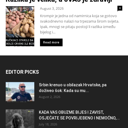
August 3, 2026
0
Krompir je jedna od namirnica koja se gotovo
svakodnevno nalazi na trpezama širom svijeta.
Ipak, mnogi se pitaju postoji li razlika između
bijelog i...
Read more
EDITOR PICKS
Srbin krenuo u obilazak Hrvatske, pa
doživeo šok: Kada su mu...
August 2, 2026
KADA VAS OBUZME BIJES I ZAVIST,
OSJEĆATE SE POVRIJEĐENO I NEMOĆNO,...
July 18, 2026