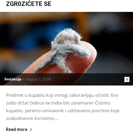
ZGR0ZIĆETE SE
Redakcija
-
August 7, 2026
0
Predmet u kupatilu koji mnogi zaboravljaju očistiti: Evo
zašto držač četkica ne treba biti zanemaren Čistimo
kupatilo, peremo umivaonik i održavamo površine koje
svakodnevno koristimo,...
Read more