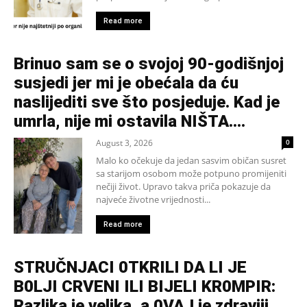
Read more
Brinuo sam se o svojoj 90-godišnjoj
susjedi jer mi je obećala da ću
naslijediti sve što posjeduje. Kad je
umrla, nije mi ostavila NIŠTA....
August 3, 2026
0
Malo ko očekuje da jedan sasvim običan susret
sa starijom osobom može potpuno promijeniti
nečiji život. Upravo takva priča pokazuje da
najveće životne vrijednosti...
Read more
STRUČNJACI 0TKRILI DA LI JE
B0LJI CRVENI ILI BIJELI KR0MPIR:
Razlika je velika, a 0VAJ je zdraviji