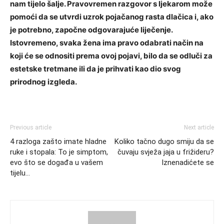
nam tijelo šalje. Pravovremen razgovor s ljekarom može
pomoći da se utvrdi uzrok pojačanog rasta dlačica i, ako
je potrebno, započne odgovarajuće liječenje.
Istovremeno, svaka žena ima pravo odabrati način na
koji će se odnositi prema ovoj pojavi, bilo da se odluči za
estetske tretmane ili da je prihvati kao dio svog
prirodnog izgleda.
Previous article
Next article
4 razloga zašto imate hladne
Koliko tačno dugo smiju da se
ruke i stopala: To je simptom,
čuvaju svježa jaja u frižideru?
evo što se događa u vašem
Iznenadićete se
tijelu…