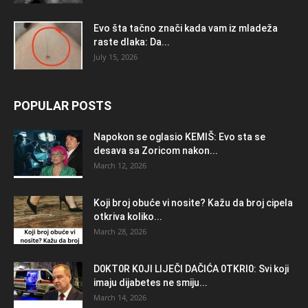
Evo šta tačno znači kada vam iz mladeža
raste dlaka: Da...
July 15, 2026
POPULAR POSTS
Napokon se oglasio KEMlŠ: Evo sta se
desava sa Zoricom nakon...
March 12, 2026
Koji broj obuće vi nosite? Kažu da broj cipela
otkriva koliko...
March 28, 2026
D0KT0R K0Jl LlJEČl DAČlĆA 0TKRl0: Svi koji
imaju dijabetes ne smiju...
March 14, 2026