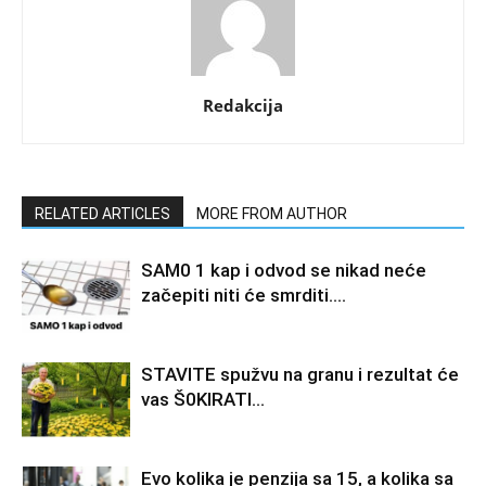
Redakcija
RELATED ARTICLES
MORE FROM AUTHOR
SAM0 1 kap i odvod se nikad neće
začepiti niti će smrditi….
STAVlTE spužvu na granu i rezultat će
vas Š0KlRATl…
Evo kolika je penzija sa 15, a kolika sa