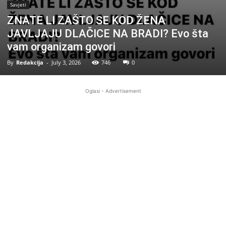
Savjeti
ZNATE LI ZAŠTO SE KOD ŽENA
JAVLJAJU DLAČICE NA BRADI? Evo šta
vam organizam govori
By
Redakcija
-
July 3, 2026
746
0
Oglasi - Advertisement