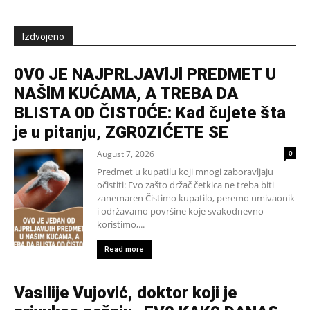
Izdvojeno
0V0 JE NAJPRLJAVlJl PREDMET U
NAŠlM KUĆAMA, A TREBA DA
BLISTA 0D ČIST0ĆE: Kad čujete šta
je u pitanju, ZGR0ZIĆETE SE
August 7, 2026
0
Predmet u kupatilu koji mnogi zaboravljaju
očistiti: Evo zašto držač četkica ne treba biti
zanemaren Čistimo kupatilo, peremo umivaonik
i održavamo površine koje svakodnevno
koristimo,...
Read more
Vasilije Vujović, doktor koji je