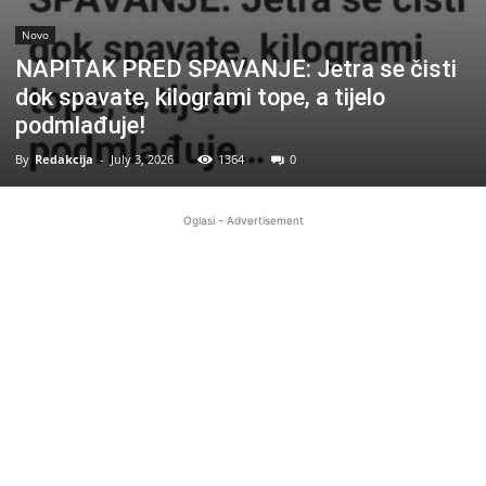
Novo
NAPITAK PRED SPAVANJE: Jetra se čisti
dok spavate, kilogrami tope, a tijelo
podmlađuje!
By
Redakcija
-
July 3, 2026
1364
0
Oglasi - Advertisement