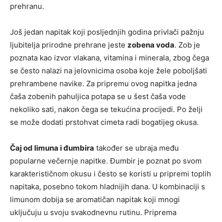
prehranu.
Još jedan napitak koji posljednjih godina privlači pažnju
ljubitelja prirodne prehrane jeste
zobena voda
. Zob je
poznata kao izvor vlakana, vitamina i minerala, zbog čega
se često nalazi na jelovnicima osoba koje žele poboljšati
prehrambene navike. Za pripremu ovog napitka jedna
čaša zobenih pahuljica potapa se u šest čaša vode
nekoliko sati, nakon čega se tekućina procijedi. Po želji
se može dodati prstohvat cimeta radi bogatijeg okusa.
Čaj od limuna i đumbira
također se ubraja među
popularne večernje napitke. Đumbir je poznat po svom
karakterističnom okusu i često se koristi u pripremi toplih
napitaka, posebno tokom hladnijih dana. U kombinaciji s
limunom dobija se aromatičan napitak koji mnogi
uključuju u svoju svakodnevnu rutinu. Priprema