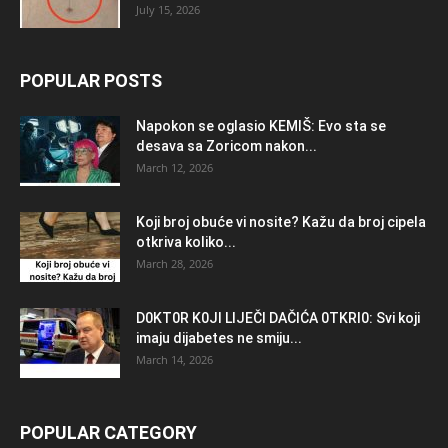
July 15, 2026
POPULAR POSTS
Napokon se oglasio KEMlŠ: Evo sta se
desava sa Zoricom nakon...
March 12, 2026
Koji broj obuće vi nosite? Kažu da broj cipela
otkriva koliko...
March 28, 2026
D0KT0R K0Jl LlJEČl DAČlĆA 0TKRl0: Svi koji
imaju dijabetes ne smiju...
March 14, 2026
POPULAR CATEGORY