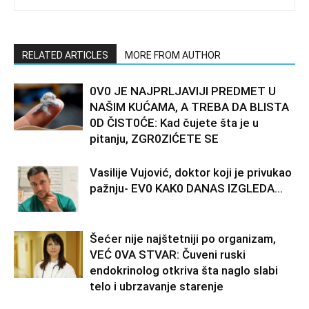
RELATED ARTICLES
MORE FROM AUTHOR
0V0 JE NAJPRLJAVlJl PREDMET U
NAŠlM KUĆAMA, A TREBA DA BLISTA
0D ČIST0ĆE: Kad čujete šta je u
pitanju, ZGR0ZIĆETE SE
Vasilije Vujović, doktor koji je privukao
pažnju- EV0 KAK0 DANAS lZGLEDA…
Šećer nije najštetniji po organizam,
VEĆ 0VA STVAR: Čuveni ruski
endokrinolog otkriva šta naglo slabi
telo i ubrzavanje starenje