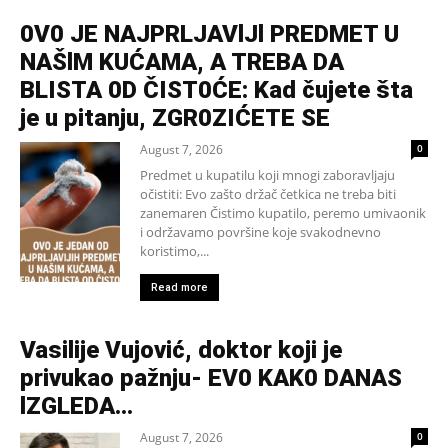
0V0 JE NAJPRLJAVlJl PREDMET U
NAŠlM KUĆAMA, A TREBA DA
BLISTA 0D ČIST0ĆE: Kad čujete šta
je u pitanju, ZGR0ZIĆETE SE
August 7, 2026
0
Predmet u kupatilu koji mnogi zaboravljaju
očistiti: Evo zašto držač četkica ne treba biti
zanemaren Čistimo kupatilo, peremo umivaonik
i održavamo površine koje svakodnevno
koristimo,...
Read more
Vasilije Vujović, doktor koji je
privukao pažnju- EV0 KAK0 DANAS
lZGLEDA…
August 7, 2026
0