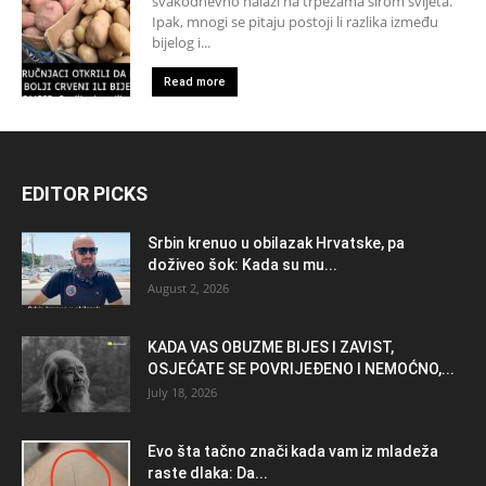
svakodnevno nalazi na trpezama širom svijeta.
Ipak, mnogi se pitaju postoji li razlika između
bijelog i...
Read more
EDITOR PICKS
Srbin krenuo u obilazak Hrvatske, pa
doživeo šok: Kada su mu...
August 2, 2026
KADA VAS OBUZME BIJES I ZAVIST,
OSJEĆATE SE POVRIJEĐENO I NEMOĆNO,...
July 18, 2026
Evo šta tačno znači kada vam iz mladeža
raste dlaka: Da...