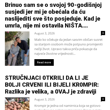
Brinuo sam se o svojoj 90-godišnjoj
susjedi jer mi je obećala da ću
naslijediti sve što posjeduje. Kad je
umrla, nije mi ostavila NIŠTA....
August 3, 2026
0
Malo ko očekuje da jedan sasvim običan susret
sa starijom osobom može potpuno promijeniti
nečiji život. Upravo takva priča pokazuje da
najveće životne vrijednosti...
Read more
STRUČNJACI 0TKRILI DA LI JE
B0LJI CRVENI ILI BIJELI KR0MPIR:
Razlika je velika, a 0VAJ je zdraviji
August 3, 2026
0
Krompir je jedna od namirnica koja se gotovo