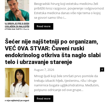
Beogradski hirurg koji estetsku medicinu želi
približiti kroz razgovor, povjerenje i odgovornost
Estetska medicina danas više nije tema o kojoj
se govori samo tiho i...
Read more
Šećer nije najštetniji po organizam,
VEĆ 0VA STVAR: Čuveni ruski
endokrinolog otkriva šta naglo slabi
telo i ubrzavanje starenje
August 7, 2026
0
Mnogi ljudi koji žele smršati prvo pomisle da
trebaju izbaciti hljeb, tjesteninu, rižu i druge
namirnice bogate ugljikohidratima. Međutim,
potpuno odricanje od ove grupe...
Read more