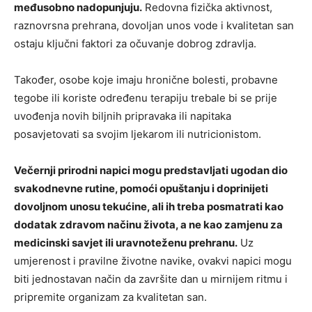
međusobno nadopunjuju.
Redovna fizička aktivnost,
raznovrsna prehrana, dovoljan unos vode i kvalitetan san
ostaju ključni faktori za očuvanje dobrog zdravlja.
Također, osobe koje imaju hronične bolesti, probavne
tegobe ili koriste određenu terapiju trebale bi se prije
uvođenja novih biljnih pripravaka ili napitaka
posavjetovati sa svojim ljekarom ili nutricionistom.
Večernji prirodni napici mogu predstavljati ugodan dio
svakodnevne rutine, pomoći opuštanju i doprinijeti
dovoljnom unosu tekućine, ali ih treba posmatrati kao
dodatak zdravom načinu života, a ne kao zamjenu za
medicinski savjet ili uravnoteženu prehranu.
Uz
umjerenost i pravilne životne navike, ovakvi napici mogu
biti jednostavan način da završite dan u mirnijem ritmu i
pripremite organizam za kvalitetan san.