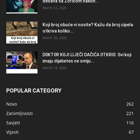
desava sa Zoricom nakon...
March 12, 2026
Koji broj obuće vi nosite? Kažu da broj cipela
otkriva koliko...
March 28, 2026
D0KT0R K0Jl LlJEČl DAČlĆA 0TKRl0: Svi koji
imaju dijabetes ne smiju...
March 14, 2026
POPULAR CATEGORY
Novo
262
Zanimljivosti
221
Savjeti
116
Vijesti
67