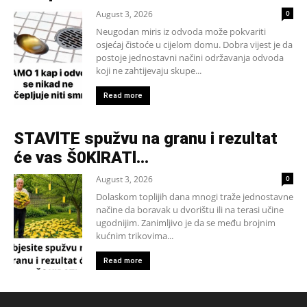
August 3, 2026
0
Neugodan miris iz odvoda može pokvariti
osjećaj čistoće u cijelom domu. Dobra vijest je da
postoje jednostavni načini održavanja odvoda
koji ne zahtijevaju skupe...
Read more
STAVlTE spužvu na granu i rezultat
će vas Š0KlRATl…
August 3, 2026
0
Dolaskom toplijih dana mnogi traže jednostavne
načine da boravak u dvorištu ili na terasi učine
ugodnijim. Zanimljivo je da se među brojnim
kućnim trikovima...
Read more