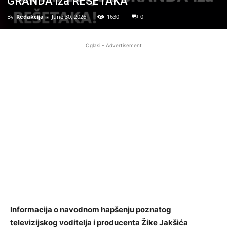
GRANDA iza REŠETAKA
By
Redakcija
-
June 30, 2026
1630
0
Oglasi - Advertisement
Informacija o navodnom hapšenju poznatog
televizijskog voditelja i producenta Žike Jakšića