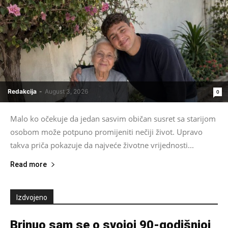
Redakcija
-
August 3, 2026
0
Malo ko očekuje da jedan sasvim običan susret sa starijom
osobom može potpuno promijeniti nečiji život. Upravo
takva priča pokazuje da najveće životne vrijednosti...
Read more
Izdvojeno
Brinuo sam se o svojoj 90-godišnjoj