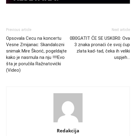
Previous article
Next article
Opsovala Cecu na koncertu
0B0GATlT ĆE SE USK0R0: Ova
Vesne Zmijanac: Skandalozni
3 znaka pronaći će svoj ćup
snimak Mire Škorić, pogeldajte
zlata kad-tad, čeka ih veliki
kako je nasrnula na nju !!!!Evo
uspjeh…
šta je poručila Ražnatovićki
(Video)
Redakcija