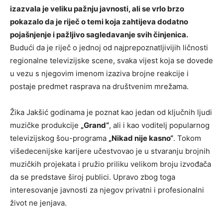
izazvala je veliku pažnju javnosti, ali se vrlo brzo
pokazalo da je riječ o temi koja zahtijeva dodatno
pojašnjenje i pažljivo sagledavanje svih činjenica.
Budući da je riječ o jednoj od najprepoznatljivijih ličnosti
regionalne televizijske scene, svaka vijest koja se dovede
u vezu s njegovim imenom izaziva brojne reakcije i
postaje predmet rasprava na društvenim mrežama.
Žika Jakšić godinama je poznat kao jedan od ključnih ljudi
muzičke produkcije
„Grand“
, ali i kao voditelj popularnog
televizijskog šou-programa
„Nikad nije kasno“
. Tokom
višedecenijske karijere učestvovao je u stvaranju brojnih
muzičkih projekata i pružio priliku velikom broju izvođača
da se predstave široj publici. Upravo zbog toga
interesovanje javnosti za njegov privatni i profesionalni
život ne jenjava.