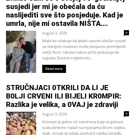
susjedi jer mi je obećala da ću
naslijediti sve što posjeduje. Kad je
umrla, nije mi ostavila NIŠTA....
August 3, 2026
0
Malo ko očekuje da jedan sasvim običan susret
sa starijom osobom može potpuno promijeniti
nečiji život. Upravo takva priča pokazuje da
najveće životne vrijednosti...
Read more
STRUČNJACI 0TKRILI DA LI JE
B0LJI CRVENI ILI BIJELI KR0MPIR:
Razlika je velika, a 0VAJ je zdraviji
August 3, 2026
0
Krompir je jedna od namirnica koja se gotovo
svakodnevno nalazi na trpezama širom svijeta.
Ipak, mnogi se pitaju postoji li razlika između