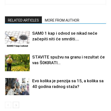
RELATED ARTICLES
MORE FROM AUTHOR
SAM0 1 kap i odvod se nikad neće
začepiti niti će smrditi….
STAVlTE spužvu na granu i rezultat će
vas Š0KlRATl…
Evo kolika je penzija sa 15, a kolika sa
40 godina radnog staža?