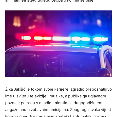
ali i nanijeti štetu ugledu osoba o kojima se piše.
Žika Jakšić je tokom svoje karijere izgradio prepoznatljivo
ime u svijetu televizije i muzike, a publika ga uglavnom
poznaje po radu s mladim talentima i dugogodišnjem
angažmanu u zabavnim emisijama. Zbog toga svaka vijest
koja ga dovodi u negativan kontekst automatski izaziva