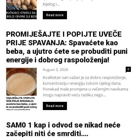
bijelog i...
Read more
PROMIJEŠAJTE I POPIJTE UVEČE
PRIJE SPAVANJA: Spavaćete kao
beba, a ujutro ćete se probuditi puni
energije i dobrog raspoloženja!
August 3, 2026
0
Kvalitetan san važan je za dobro raspoloženje,
koncentraciju i energiju tokom cijelog dana.
Ponekad male promjene u večernjim navikama
mogu napraviti veću razliku nego...
Read more
SAM0 1 kap i odvod se nikad neće
začepiti niti će smrditi….