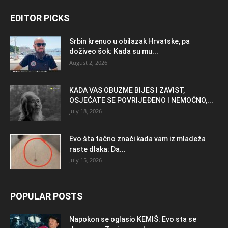
EDITOR PICKS
Srbin krenuo u obilazak Hrvatske, pa
doživeo šok: Kada su mu...
August 2, 2026
KADA VAS OBUZME BIJES I ZAVIST,
OSJEĆATE SE POVRIJEĐENO I NEMOĆNO,...
July 18, 2026
Evo šta tačno znači kada vam iz mladeža
raste dlaka: Da...
July 15, 2026
POPULAR POSTS
Napokon se oglasio KEMlŠ: Evo sta se