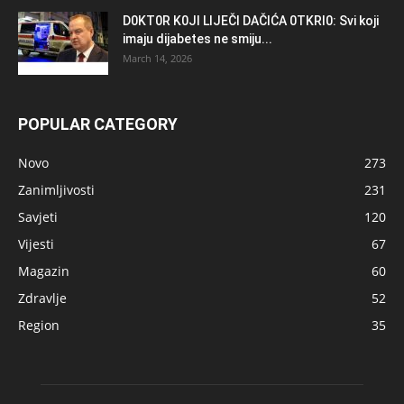
D0KT0R K0Jl LlJEČl DAČlĆA 0TKRl0: Svi koji
imaju dijabetes ne smiju...
March 14, 2026
POPULAR CATEGORY
Novo
273
Zanimljivosti
231
Savjeti
120
Vijesti
67
Magazin
60
Zdravlje
52
Region
35