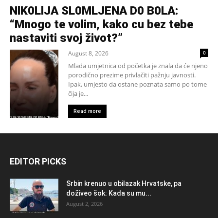
NlK0LlJA SL0MLJENA D0 B0LA:
“Mnogo te volim, kako cu bez tebe
nastaviti svoj život?”
August 8, 2026
0
Mlada umjetnica od početka je znala da će njeno
porodično prezime privlačiti pažnju javnosti.
Ipak, umjesto da ostane poznata samo po tome
čija je...
Read more
EDITOR PICKS
Srbin krenuo u obilazak Hrvatske, pa
doživeo šok: Kada su mu...
August 2, 2026