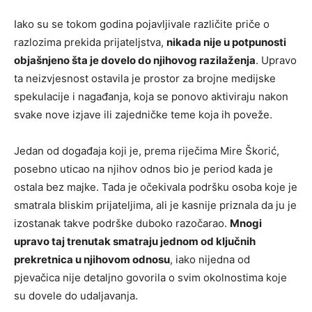
Iako su se tokom godina pojavljivale različite priče o
razlozima prekida prijateljstva,
nikada nije u potpunosti
objašnjeno šta je dovelo do njihovog razilaženja
. Upravo
ta neizvjesnost ostavila je prostor za brojne medijske
spekulacije i nagađanja, koja se ponovo aktiviraju nakon
svake nove izjave ili zajedničke teme koja ih poveže.
Jedan od događaja koji je, prema riječima Mire Škorić,
posebno uticao na njihov odnos bio je period kada je
ostala bez majke. Tada je očekivala podršku osoba koje je
smatrala bliskim prijateljima, ali je kasnije priznala da ju je
izostanak takve podrške duboko razočarao.
Mnogi
upravo taj trenutak smatraju jednom od ključnih
prekretnica u njihovom odnosu
, iako nijedna od
pjevačica nije detaljno govorila o svim okolnostima koje
su dovele do udaljavanja.