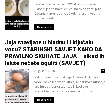
Tvrdokorni kamenac u WC školjki može se
ukloniti jednostavnije: Evo šta treba znati prije
čišćenja Kamenac u WC školjki zna biti veoma
uporan i često...
Read more
Jaja stavljate u hladnu ili ključalu
vodu? STARINSKI SAVJET KAKO DA
PRAVILNO SKUHATE JAJA – nikad ih
lakše nećete oguliti (SAVJET)
August 8, 2026
0
Kako pravilno skuhati jaja: Hladna ili ključala
voda i nekoliko starih kuhinjskih trikova Kuhanje
jaja izgleda jednostavno, ali i kod ove
svakodnevne namirnice nekoliko sitnica...
Read more