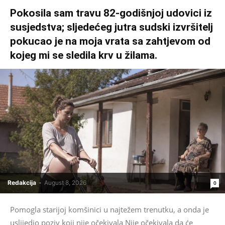
Pokosila sam travu 82-godišnjoj udovici iz
susjedstva; sljedećeg jutra sudski izvršitelj
pokucao je na moja vrata sa zahtjevom od
kojeg mi se sledila krv u žilama.
Redakcija
-
August 8, 2026
0
Pomogla starijoj komšinici u najtežem trenutku, a onda je
uslijedio poziv koji nije očekivala Nije očekivala da će