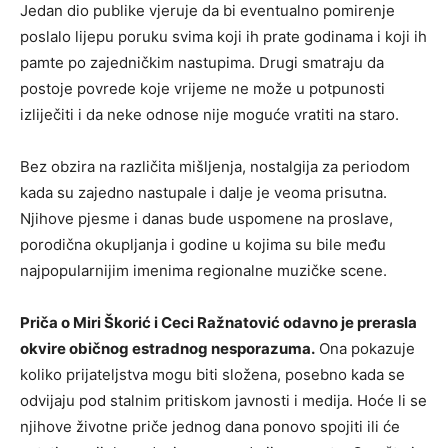
Jedan dio publike vjeruje da bi eventualno pomirenje
poslalo lijepu poruku svima koji ih prate godinama i koji ih
pamte po zajedničkim nastupima. Drugi smatraju da
postoje povrede koje vrijeme ne može u potpunosti
izliječiti i da neke odnose nije moguće vratiti na staro.
Bez obzira na različita mišljenja, nostalgija za periodom
kada su zajedno nastupale i dalje je veoma prisutna.
Njihove pjesme i danas bude uspomene na proslave,
porodična okupljanja i godine u kojima su bile među
najpopularnijim imenima regionalne muzičke scene.
Priča o Miri Škorić i Ceci Ražnatović odavno je prerasla
okvire običnog estradnog nesporazuma.
Ona pokazuje
koliko prijateljstva mogu biti složena, posebno kada se
odvijaju pod stalnim pritiskom javnosti i medija. Hoće li se
njihove životne priče jednog dana ponovo spojiti ili će