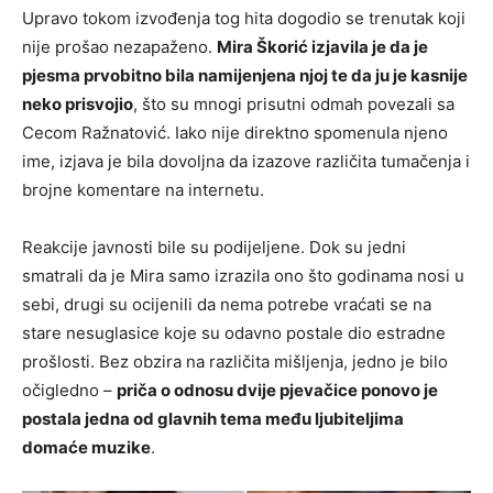
Upravo tokom izvođenja tog hita dogodio se trenutak koji
nije prošao nezapaženo.
Mira Škorić izjavila je da je
pjesma prvobitno bila namijenjena njoj te da ju je kasnije
neko prisvojio
, što su mnogi prisutni odmah povezali sa
Cecom Ražnatović. Iako nije direktno spomenula njeno
ime, izjava je bila dovoljna da izazove različita tumačenja i
brojne komentare na internetu.
Reakcije javnosti bile su podijeljene. Dok su jedni
smatrali da je Mira samo izrazila ono što godinama nosi u
sebi, drugi su ocijenili da nema potrebe vraćati se na
stare nesuglasice koje su odavno postale dio estradne
prošlosti. Bez obzira na različita mišljenja, jedno je bilo
očigledno –
priča o odnosu dvije pjevačice ponovo je
postala jedna od glavnih tema među ljubiteljima
domaće muzike
.