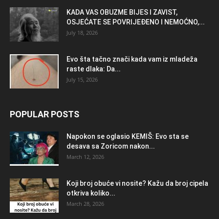
KADA VAS OBUZME BIJES I ZAVIST,
OSJEĆATE SE POVRIJEĐENO I NEMOĆNO,...
July 18, 2026
Evo šta tačno znači kada vam iz mladeža
raste dlaka: Da...
July 15, 2026
POPULAR POSTS
Napokon se oglasio KEMlŠ: Evo sta se
desava sa Zoricom nakon...
March 12, 2026
Koji broj obuće vi nosite? Kažu da broj cipela
otkriva koliko...
March 28, 2026