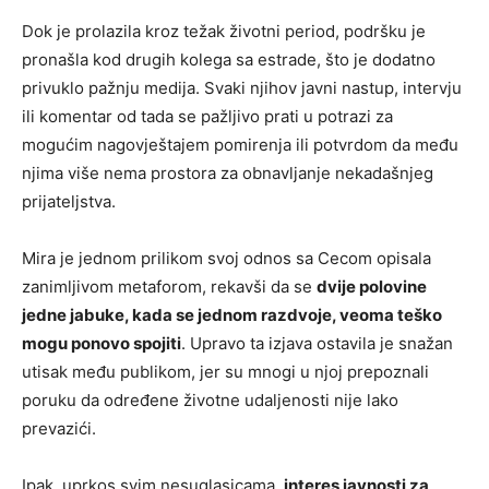
Dok je prolazila kroz težak životni period, podršku je
pronašla kod drugih kolega sa estrade, što je dodatno
privuklo pažnju medija. Svaki njihov javni nastup, intervju
ili komentar od tada se pažljivo prati u potrazi za
mogućim nagovještajem pomirenja ili potvrdom da među
njima više nema prostora za obnavljanje nekadašnjeg
prijateljstva.
Mira je jednom prilikom svoj odnos sa Cecom opisala
zanimljivom metaforom, rekavši da se
dvije polovine
jedne jabuke, kada se jednom razdvoje, veoma teško
mogu ponovo spojiti
. Upravo ta izjava ostavila je snažan
utisak među publikom, jer su mnogi u njoj prepoznali
poruku da određene životne udaljenosti nije lako
prevazići.
Ipak, uprkos svim nesuglasicama,
interes javnosti za