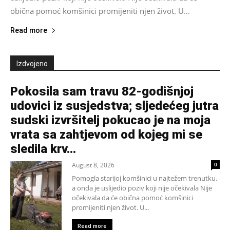
obična pomoć komšinici promijeniti njen život. U...
Read more
Izdvojeno
Pokosila sam travu 82-godišnjoj
udovici iz susjedstva; sljedećeg jutra
sudski izvršitelj pokucao je na moja
vrata sa zahtjevom od kojeg mi se
sledila krv...
August 8, 2026
0
Pomogla starijoj komšinici u najtežem trenutku,
a onda je uslijedio poziv koji nije očekivala Nije
očekivala da će obična pomoć komšinici
promijeniti njen život. U...
Read more