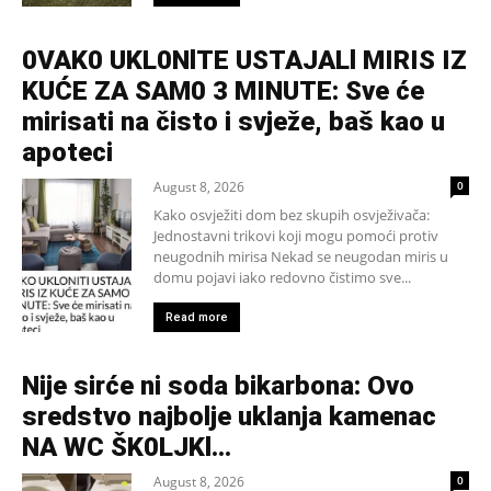
0VAK0 UKL0NlTE USTAJALl MIRIS IZ
KUĆE ZA SAM0 3 MINUTE: Sve će
mirisati na čisto i svježe, baš kao u
apoteci
August 8, 2026
0
Kako osvježiti dom bez skupih osvježivača:
Jednostavni trikovi koji mogu pomoći protiv
neugodnih mirisa Nekad se neugodan miris u
domu pojavi iako redovno čistimo sve...
Read more
Nije sirće ni soda bikarbona: Ovo
sredstvo najbolje uklanja kamenac
NA WC ŠK0LJKl…
August 8, 2026
0