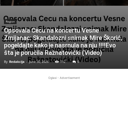
Region
Opsovala Cecu na koncertu Vesne
Zmijanac: Skandalozni snimak Mire Škorić,
pogeldajte kako je nasrnula na nju !!!!Evo
šta je poručila Ražnatovićki (Video)
By
Redakcija
-
June 30, 2026
712
0
Oglasi - Advertisement