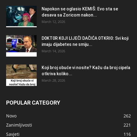
Napokon se oglasio KEMlŠ: Evo sta se
desava sa Zoricom nakon...
March 12, 2026
D0KT0R K0Jl LlJEČl DAČlĆA 0TKRl0: Svi koji
imaju dijabetes ne smiju...
March 14, 2026
Koji broj obuće vi nosite? Kažu da broj cipela
otkriva koliko...
March 28, 2026
POPULAR CATEGORY
Novo
262
Zanimljivosti
221
Savjeti
116