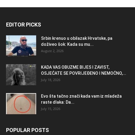
EDITOR PICKS
Srbin krenuo u obilazak Hrvatske, pa
doživeo šok: Kada su mu...
August 2, 2026
KADA VAS OBUZME BIJES I ZAVIST,
OSJEĆATE SE POVRIJEĐENO I NEMOĆNO,...
July 18, 2026
Evo šta tačno znači kada vam iz mladeža
raste dlaka: Da...
July 15, 2026
POPULAR POSTS