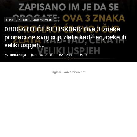
Novo
Vijesti
Zanimljivosti
0B0GATlT ĆE SE USK0R0: Ova 3 znaka
pronaći će svoj ćup zlata kad-tad, čeka ih
veliki uspjeh…
By
Redakcija
-
June 30, 2026
2833
0
Oglasi - Advertisement