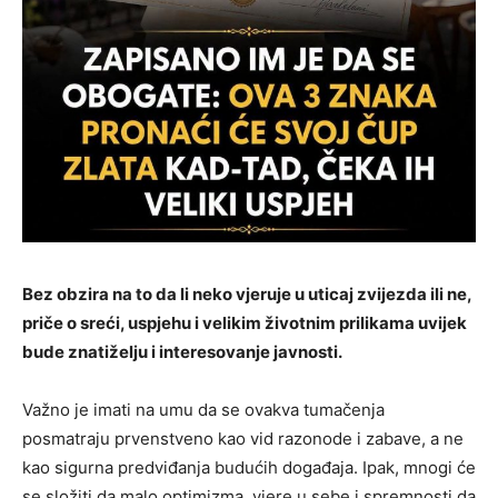
Bez obzira na to da li neko vjeruje u uticaj zvijezda ili ne,
priče o sreći, uspjehu i velikim životnim prilikama uvijek
bude znatiželju i interesovanje javnosti.
Važno je imati na umu da se ovakva tumačenja
posmatraju prvenstveno kao vid razonode i zabave, a ne
kao sigurna predviđanja budućih događaja. Ipak, mnogi će
se složiti da malo optimizma, vjere u sebe i spremnosti da