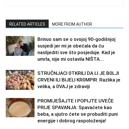
RELATED ARTICLES
MORE FROM AUTHOR
Brinuo sam se o svojoj 90-godišnjoj
susjedi jer mi je obećala da ću
naslijediti sve što posjeduje. Kad je
umrla, nije mi ostavila NIŠTA....
STRUČNJACI 0TKRILI DA LI JE B0LJI
CRVENI ILI BIJELI KR0MPIR: Razlika je
velika, a 0VAJ je zdraviji
PROMIJEŠAJTE I POPIJTE UVEČE
PRIJE SPAVANJA: Spavaćete kao
beba, a ujutro ćete se probuditi puni
energije i dobrog raspoloženja!