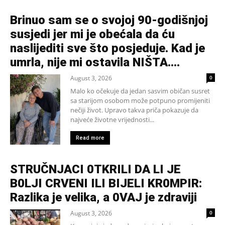
Brinuo sam se o svojoj 90-godišnjoj
susjedi jer mi je obećala da ću
naslijediti sve što posjeduje. Kad je
umrla, nije mi ostavila NIŠTA....
August 3, 2026
0
Malo ko očekuje da jedan sasvim običan susret
sa starijom osobom može potpuno promijeniti
nečiji život. Upravo takva priča pokazuje da
najveće životne vrijednosti...
Read more
STRUČNJACI 0TKRILI DA LI JE
B0LJI CRVENI ILI BIJELI KR0MPIR:
Razlika je velika, a 0VAJ je zdraviji
August 3, 2026
0