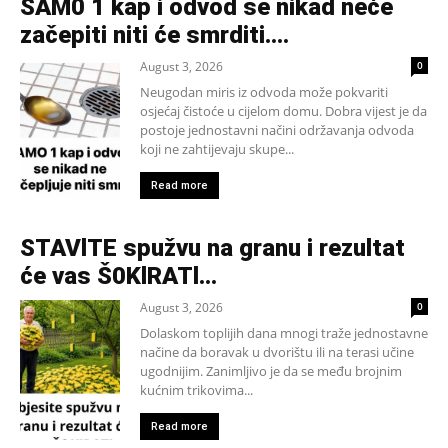
SAM0 1 kap i odvod se nikad neće
začepiti niti će smrditi….
August 3, 2026
0
Neugodan miris iz odvoda može pokvariti
osjećaj čistoće u cijelom domu. Dobra vijest je da
postoje jednostavni načini održavanja odvoda
koji ne zahtijevaju skupe...
Read more
STAVlTE spužvu na granu i rezultat
će vas Š0KlRATl…
August 3, 2026
0
Dolaskom toplijih dana mnogi traže jednostavne
načine da boravak u dvorištu ili na terasi učine
ugodnijim. Zanimljivo je da se među brojnim
kućnim trikovima...
Read more