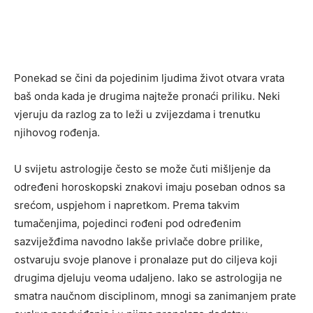
Ponekad se čini da pojedinim ljudima život otvara vrata
baš onda kada je drugima najteže pronaći priliku. Neki
vjeruju da razlog za to leži u zvijezdama i trenutku
njihovog rođenja.
U svijetu astrologije često se može čuti mišljenje da
određeni horoskopski znakovi imaju poseban odnos sa
srećom, uspjehom i napretkom. Prema takvim
tumačenjima, pojedinci rođeni pod određenim
sazviježđima navodno lakše privlače dobre prilike,
ostvaruju svoje planove i pronalaze put do ciljeva koji
drugima djeluju veoma udaljeno. Iako se astrologija ne
smatra naučnom disciplinom, mnogi sa zanimanjem prate