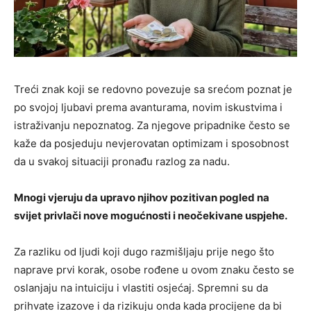
Treći znak koji se redovno povezuje sa srećom poznat je
po svojoj ljubavi prema avanturama, novim iskustvima i
istraživanju nepoznatog. Za njegove pripadnike često se
kaže da posjeduju nevjerovatan optimizam i sposobnost
da u svakoj situaciji pronađu razlog za nadu.
Mnogi vjeruju da upravo njihov pozitivan pogled na
svijet privlači nove mogućnosti i neočekivane uspjehe.
Za razliku od ljudi koji dugo razmišljaju prije nego što
naprave prvi korak, osobe rođene u ovom znaku često se
oslanjaju na intuiciju i vlastiti osjećaj. Spremni su da
prihvate izazove i da rizikuju onda kada procijene da bi