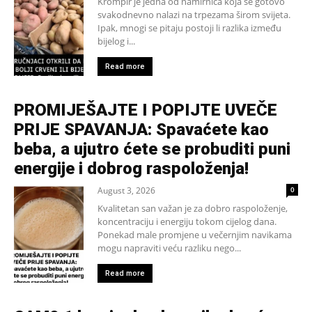
Krompir je jedna od namirnica koja se gotovo
svakodnevno nalazi na trpezama širom svijeta.
Ipak, mnogi se pitaju postoji li razlika između
bijelog i...
Read more
PROMIJEŠAJTE I POPIJTE UVEČE
PRIJE SPAVANJA: Spavaćete kao
beba, a ujutro ćete se probuditi puni
energije i dobrog raspoloženja!
August 3, 2026
0
Kvalitetan san važan je za dobro raspoloženje,
koncentraciju i energiju tokom cijelog dana.
Ponekad male promjene u večernjim navikama
mogu napraviti veću razliku nego...
Read more