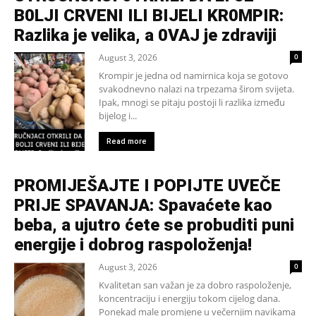
B0LJI CRVENI ILI BIJELI KR0MPIR:
Razlika je velika, a 0VAJ je zdraviji
August 3, 2026
0
Krompir je jedna od namirnica koja se gotovo
svakodnevno nalazi na trpezama širom svijeta.
Ipak, mnogi se pitaju postoji li razlika između
bijelog i...
Read more
PROMIJEŠAJTE I POPIJTE UVEČE
PRIJE SPAVANJA: Spavaćete kao
beba, a ujutro ćete se probuditi puni
energije i dobrog raspoloženja!
August 3, 2026
0
Kvalitetan san važan je za dobro raspoloženje,
koncentraciju i energiju tokom cijelog dana.
Ponekad male promjene u večernjim navikama