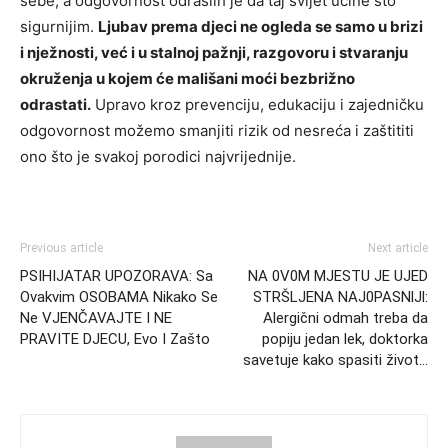
sebe, a odgovornost odraslih je da taj svijet učine što
sigurnijim.
Ljubav prema djeci ne ogleda se samo u brizi
i nježnosti, već i u stalnoj pažnji, razgovoru i stvaranju
okruženja u kojem će mališani moći bezbrižno
odrastati.
Upravo kroz prevenciju, edukaciju i zajedničku
odgovornost možemo smanjiti rizik od nesreća i zaštititi
ono što je svakoj porodici najvrijednije.
Previous article
Next article
PSIHIJATAR UPOZORAVA: Sa
NA 0V0M MJESTU JE UJED
Ovakvim OSOBAMA Nikako Se
STRŠLJENA NAJ0PASNlJl:
Ne VJENČAVAJTE I NE
Alergični odmah treba da
PRAVITE DJECU, Evo I Zašto
popiju jedan lek, doktorka
savetuje kako spasiti život…