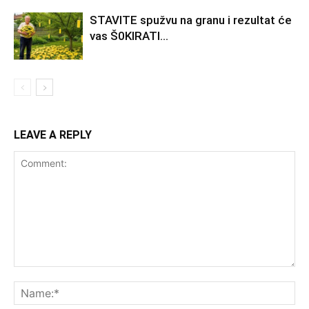
STAVlTE spužvu na granu i rezultat će
vas Š0KlRATl…
LEAVE A REPLY