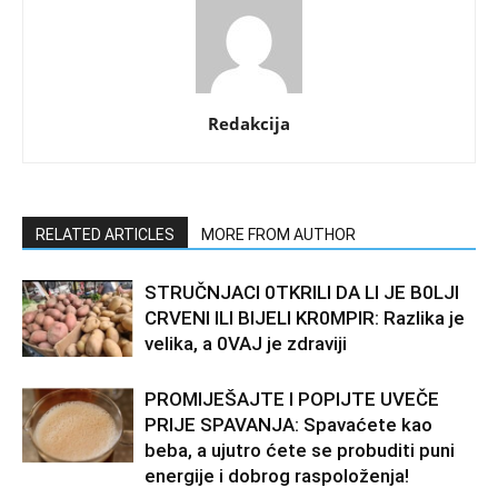
Redakcija
RELATED ARTICLES
MORE FROM AUTHOR
STRUČNJACI 0TKRILI DA LI JE B0LJI
CRVENI ILI BIJELI KR0MPIR: Razlika je
velika, a 0VAJ je zdraviji
PROMIJEŠAJTE I POPIJTE UVEČE
PRIJE SPAVANJA: Spavaćete kao
beba, a ujutro ćete se probuditi puni
energije i dobrog raspoloženja!