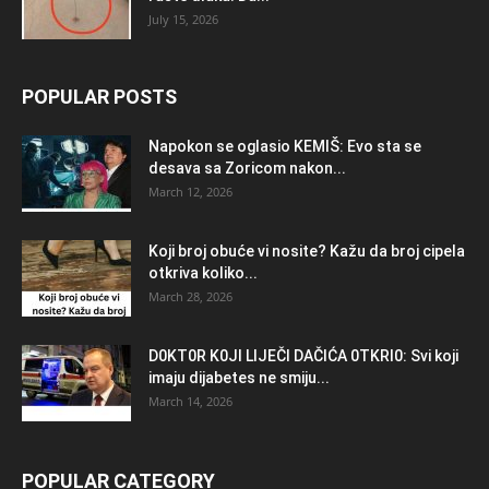
July 15, 2026
POPULAR POSTS
Napokon se oglasio KEMlŠ: Evo sta se
desava sa Zoricom nakon...
March 12, 2026
Koji broj obuće vi nosite? Kažu da broj cipela
otkriva koliko...
March 28, 2026
D0KT0R K0Jl LlJEČl DAČlĆA 0TKRl0: Svi koji
imaju dijabetes ne smiju...
March 14, 2026
POPULAR CATEGORY