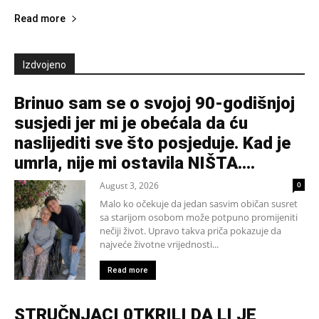
Read more
Izdvojeno
Brinuo sam se o svojoj 90-godišnjoj
susjedi jer mi je obećala da ću
naslijediti sve što posjeduje. Kad je
umrla, nije mi ostavila NIŠTA....
August 3, 2026
0
Malo ko očekuje da jedan sasvim običan susret
sa starijom osobom može potpuno promijeniti
nečiji život. Upravo takva priča pokazuje da
najveće životne vrijednosti...
Read more
STRUČNJACI 0TKRILI DA LI JE