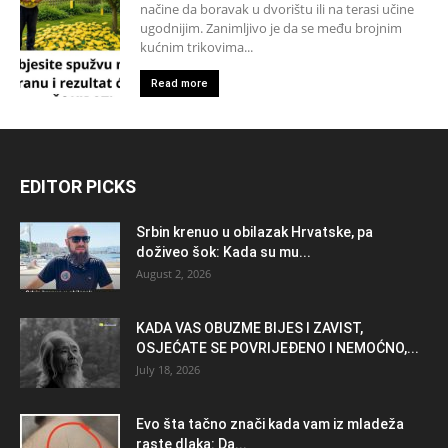
načine da boravak u dvorištu ili na terasi učine
ugodnijim. Zanimljivo je da se među brojnim
kućnim trikovima...
Read more
EDITOR PICKS
Srbin krenuo u obilazak Hrvatske, pa
doživeo šok: Kada su mu...
August 2, 2026
KADA VAS OBUZME BIJES I ZAVIST,
OSJEĆATE SE POVRIJEĐENO I NEMOĆNO,...
July 18, 2026
Evo šta tačno znači kada vam iz mladeža
raste dlaka: Da...