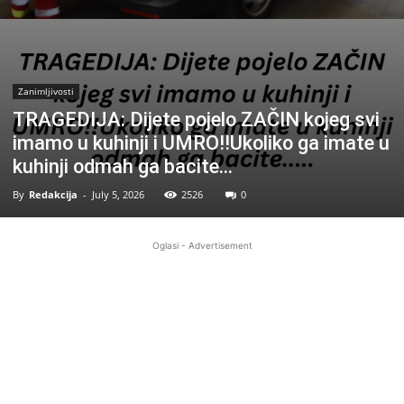
Zanimljivosti
TRAGEDIJA: Dijete pojelo ZAČIN kojeg svi
imamo u kuhinji i UMRO!!Ukoliko ga imate u
kuhinji odmah ga bacite…
By
Redakcija
-
July 5, 2026
2526
0
Oglasi - Advertisement