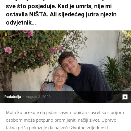
sve što posjeduje. Kad je umrla, nije mi
ostavila NIŠTA. Ali sljedećeg jutra njezin
odvjetnik...
Redakcija
-
August 3, 2026
0
Malo ko očekuje da jedan sasvim običan susret sa starijom
osobom može potpuno promijeniti nečiji život. Upravo
takva priča pokazuje da najveće životne vrijednosti...