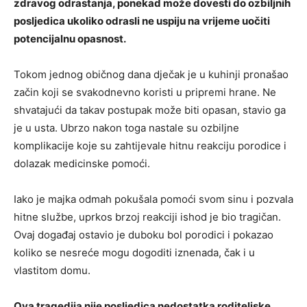
zdravog odrastanja, ponekad može dovesti do ozbiljnih
posljedica ukoliko odrasli ne uspiju na vrijeme uočiti
potencijalnu opasnost.
Tokom jednog običnog dana dječak je u kuhinji pronašao
začin koji se svakodnevno koristi u pripremi hrane. Ne
shvatajući da takav postupak može biti opasan, stavio ga
je u usta. Ubrzo nakon toga nastale su ozbiljne
komplikacije koje su zahtijevale hitnu reakciju porodice i
dolazak medicinske pomoći.
Iako je majka odmah pokušala pomoći svom sinu i pozvala
hitne službe, uprkos brzoj reakciji ishod je bio tragičan.
Ovaj događaj ostavio je duboku bol porodici i pokazao
koliko se nesreće mogu dogoditi iznenada, čak i u
vlastitom domu.
Ova tragedija nije posljedica nedostatka roditeljske