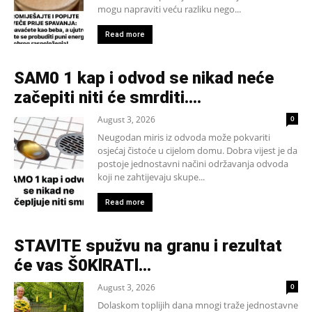
mogu napraviti veću razliku nego...
Read more
SAM0 1 kap i odvod se nikad neće
začepiti niti će smrditi….
August 3, 2026
0
Neugodan miris iz odvoda može pokvariti
osjećaj čistoće u cijelom domu. Dobra vijest je da
postoje jednostavni načini održavanja odvoda
koji ne zahtijevaju skupe...
Read more
STAVlTE spužvu na granu i rezultat
će vas Š0KlRATl…
August 3, 2026
0
Dolaskom toplijih dana mnogi traže jednostavne