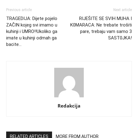
Previous article
Next article
TRAGEDIJA: Dijete pojelo
RIJEŠITE SE SVIH MUHA I
ZAČIN kojeg svi imamo u
K0MARACA: Ne trebate trošiti
kuhinji i UMRO!!Ukoliko ga
pare, trebaju vam samo 3
imate u kuhinji odmah ga
SAST0JKA!
bacite…
Redakcija
RELATED ARTICLES
MORE FROM AUTHOR