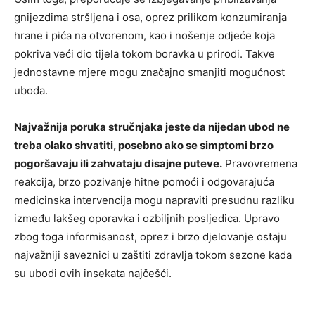
gnijezdima stršljena i osa, oprez prilikom konzumiranja
hrane i pića na otvorenom, kao i nošenje odjeće koja
pokriva veći dio tijela tokom boravka u prirodi. Takve
jednostavne mjere mogu značajno smanjiti mogućnost
uboda.
Najvažnija poruka stručnjaka jeste da nijedan ubod ne
treba olako shvatiti, posebno ako se simptomi brzo
pogoršavaju ili zahvataju disajne puteve.
Pravovremena
reakcija, brzo pozivanje hitne pomoći i odgovarajuća
medicinska intervencija mogu napraviti presudnu razliku
između lakšeg oporavka i ozbiljnih posljedica. Upravo
zbog toga informisanost, oprez i brzo djelovanje ostaju
najvažniji saveznici u zaštiti zdravlja tokom sezone kada
su ubodi ovih insekata najčešći.