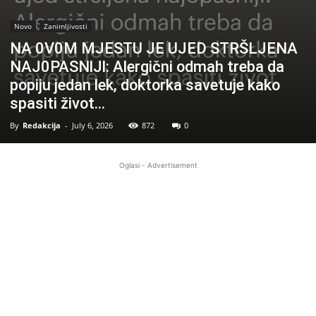
Novo
Zanimljivosti
NA 0V0M MJESTU JE UJED STRŠLJENA
NAJ0PASNlJl: Alergični odmah treba da
popiju jedan lek, doktorka savetuje kako
spasiti život…
By
Redakcija
-
July 6, 2026
872
0
Oglasi - Advertisement