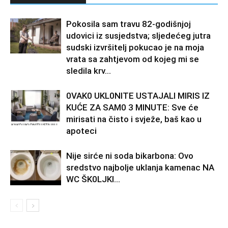
Pokosila sam travu 82-godišnjoj
udovici iz susjedstva; sljedećeg jutra
sudski izvršitelj pokucao je na moja
vrata sa zahtjevom od kojeg mi se
sledila krv...
0VAK0 UKL0NlTE USTAJALl MIRIS IZ
KUĆE ZA SAM0 3 MINUTE: Sve će
mirisati na čisto i svježe, baš kao u
apoteci
Nije sirće ni soda bikarbona: Ovo
sredstvo najbolje uklanja kamenac NA
WC ŠK0LJKl…