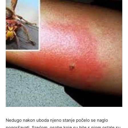
Nedugo nakon uboda njeno stanje počelo se naglo
pogoršavati. Srećom, osobe koje su bile s njom ostale su