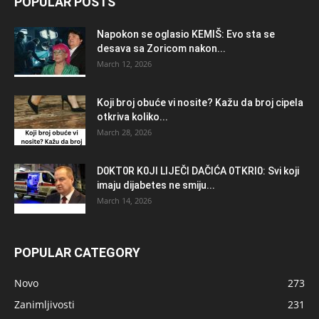
POPULAR POSTS
Napokon se oglasio KEMlŠ: Evo sta se
desava sa Zoricom nakon...
March 12, 2026
Koji broj obuće vi nosite? Kažu da broj cipela
otkriva koliko...
March 28, 2026
D0KT0R K0Jl LlJEČl DAČlĆA 0TKRl0: Svi koji
imaju dijabetes ne smiju...
March 14, 2026
POPULAR CATEGORY
Novo
273
Zanimljivosti
231