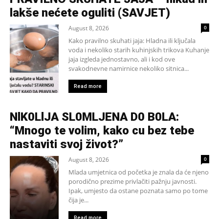
lakše nećete oguliti (SAVJET)
August 8, 2026
0
Kako pravilno skuhati jaja: Hladna ili ključala
voda i nekoliko starih kuhinjskih trikova Kuhanje
jaja izgleda jednostavno, ali i kod ove
svakodnevne namirnice nekoliko sitnica...
Read more
NlK0LlJA SL0MLJENA D0 B0LA:
“Mnogo te volim, kako cu bez tebe
nastaviti svoj život?”
August 8, 2026
0
Mlada umjetnica od početka je znala da će njeno
porodično prezime privlačiti pažnju javnosti.
Ipak, umjesto da ostane poznata samo po tome
čija je...
Read more