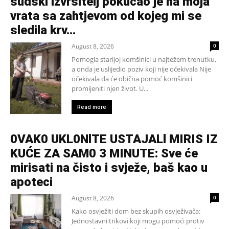
sudski izvršitelj pokucao je na moja
vrata sa zahtjevom od kojeg mi se
sledila krv...
August 8, 2026
0
Pomogla starijoj komšinici u najtežem trenutku,
a onda je uslijedio poziv koji nije očekivala Nije
očekivala da će obična pomoć komšinici
promijeniti njen život. U...
Read more
0VAK0 UKL0NlTE USTAJALl MIRIS IZ
KUĆE ZA SAM0 3 MINUTE: Sve će
mirisati na čisto i svježe, baš kao u
apoteci
August 8, 2026
0
Kako osvježiti dom bez skupih osvježivača:
Jednostavni trikovi koji mogu pomoći protiv