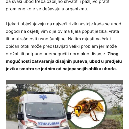
da svaki ubod treba ozbiljno shvatiti i pažljivo pratiti
promjene koje se dešavaju u organizmu.
Ljekari objašnjavaju da najveći rizik nastaje kada se ubod
dogodi na osjetljivim dijelovima tijela poput jezika, vrata
ili unutrašnjosti usne šupljine. Na tim mjestima čak i
običan otok može predstavljati veliki problem jer može
otežati ili potpuno onemogućiti normalno disanje.
Zbog
mogućnosti zatvaranja disajnih puteva, ubod u predjelu
jezika smatra se jednim od najopasnijih oblika uboda.