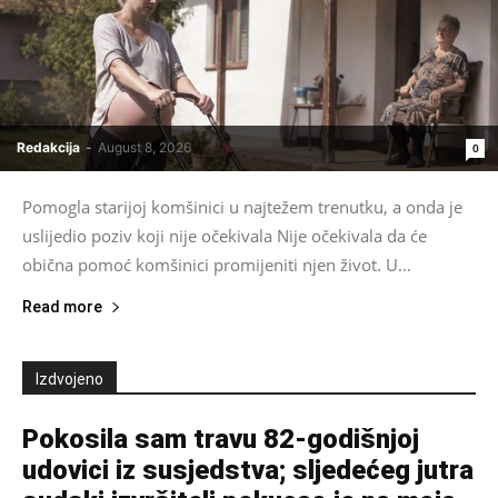
Redakcija
-
August 8, 2026
0
Pomogla starijoj komšinici u najtežem trenutku, a onda je
uslijedio poziv koji nije očekivala Nije očekivala da će
obična pomoć komšinici promijeniti njen život. U...
Read more
Izdvojeno
Pokosila sam travu 82-godišnjoj
udovici iz susjedstva; sljedećeg jutra