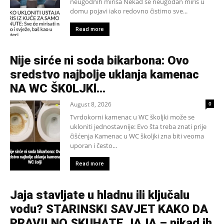
neugodnih mirisa Nekad se neugodan miris u
domu pojavi iako redovno čistimo sve...
Read more
Nije sirće ni soda bikarbona: Ovo
sredstvo najbolje uklanja kamenac
NA WC ŠK0LJKl…
August 8, 2026
0
Tvrdokorni kamenac u WC školjki može se
ukloniti jednostavnije: Evo šta treba znati prije
čišćenja Kamenac u WC školjki zna biti veoma
uporan i često...
Read more
Jaja stavljate u hladnu ili ključalu
vodu? STARINSKI SAVJET KAKO DA
PRAVILNO SKUHATE JAJA – nikad ih