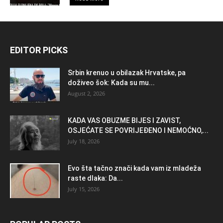
EDITOR PICKS
Srbin krenuo u obilazak Hrvatske, pa
doživeo šok: Kada su mu...
August 2, 2026
KADA VAS OBUZME BIJES I ZAVIST,
OSJEĆATE SE POVRIJEĐENO I NEMOĆNO,...
July 18, 2026
Evo šta tačno znači kada vam iz mladeža
raste dlaka: Da...
July 15, 2026