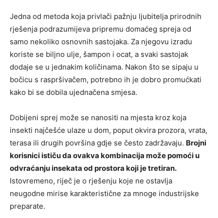
Jedna od metoda koja privlači pažnju ljubitelja prirodnih
rješenja podrazumijeva pripremu domaćeg spreja od
samo nekoliko osnovnih sastojaka. Za njegovu izradu
koriste se biljno ulje, šampon i ocat, a svaki sastojak
dodaje se u jednakim količinama. Nakon što se sipaju u
bočicu s raspršivačem, potrebno ih je dobro promućkati
kako bi se dobila ujednačena smjesa.
Dobijeni sprej može se nanositi na mjesta kroz koja
insekti najčešće ulaze u dom, poput okvira prozora, vrata,
terasa ili drugih površina gdje se često zadržavaju.
Brojni
korisnici ističu da ovakva kombinacija može pomoći u
odvraćanju insekata od prostora koji je tretiran.
Istovremeno, riječ je o rješenju koje ne ostavlja
neugodne mirise karakteristične za mnoge industrijske
preparate.