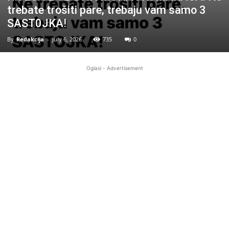
trebate trošiti pare, trebaju vam samo 3
SAST0JKA!
By
Redakcija
-
July 6, 2026
735
0
Oglasi - Advertisement