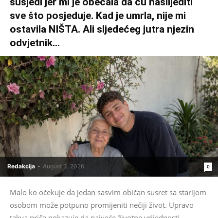
susjedi jer mi je obećala da ću naslijediti
sve što posjeduje. Kad je umrla, nije mi
ostavila NIŠTA. Ali sljedećeg jutra njezin
odvjetnik...
Redakcija
-
August 3, 2026
0
Malo ko očekuje da jedan sasvim običan susret sa starijom
osobom može potpuno promijeniti nečiji život. Upravo
takva priča pokazuje da najveće životne vrijednosti...