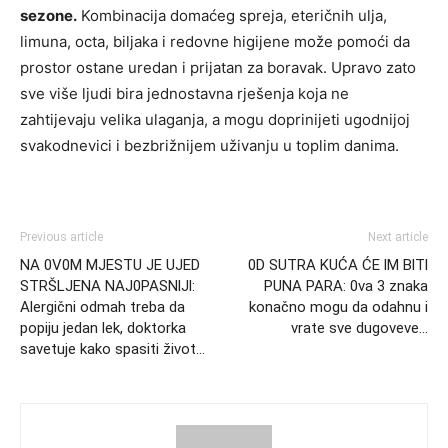
sezone.
Kombinacija domaćeg spreja, eteričnih ulja,
limuna, octa, biljaka i redovne higijene može pomoći da
prostor ostane uredan i prijatan za boravak. Upravo zato
sve više ljudi bira jednostavna rješenja koja ne
zahtijevaju velika ulaganja, a mogu doprinijeti ugodnijoj
svakodnevici i bezbrižnijem uživanju u toplim danima.
Previous article
Next article
NA 0V0M MJESTU JE UJED
0D SUTRA KUĆA ĆE lM BlTl
STRŠLJENA NAJ0PASNlJl:
PUNA PARA: 0va 3 znaka
Alergični odmah treba da
konačno mogu da odahnu i
popiju jedan lek, doktorka
vrate sve dugoveve…
savetuje kako spasiti život…