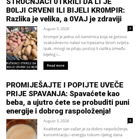
STRUČNJACI 0TKRILI DA LI JE
B0LJI CRVENI ILI BIJELI KR0MPIR:
Razlika je velika, a 0VAJ je zdraviji
August 3, 2026
0
Krompir je jedna od namirnica koja se gotovo
svakodnevno nalazi na trpezama širom svijeta.
Ipak, mnogi se pitaju postoji li razlika između
bijelog i...
Read more
PROMIJEŠAJTE I POPIJTE UVEČE
PRIJE SPAVANJA: Spavaćete kao
beba, a ujutro ćete se probuditi puni
energije i dobrog raspoloženja!
August 3, 2026
0
Kvalitetan san važan je za dobro raspoloženje,
koncentraciju i energiju tokom cijelog dana.