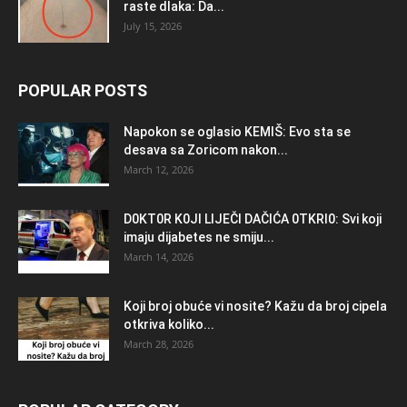
raste dlaka: Da...
July 15, 2026
POPULAR POSTS
Napokon se oglasio KEMlŠ: Evo sta se
desava sa Zoricom nakon...
March 12, 2026
D0KT0R K0Jl LlJEČl DAČlĆA 0TKRl0: Svi koji
imaju dijabetes ne smiju...
March 14, 2026
Koji broj obuće vi nosite? Kažu da broj cipela
otkriva koliko...
March 28, 2026