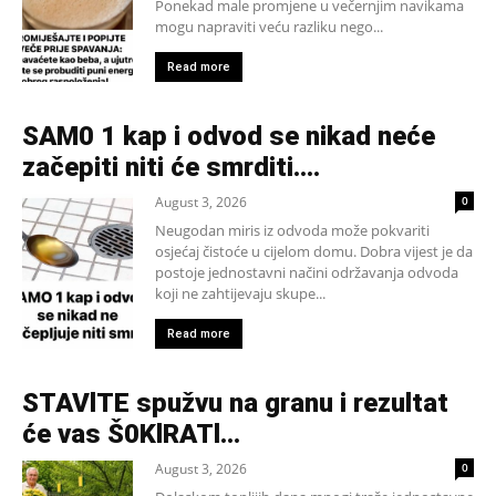
Ponekad male promjene u večernjim navikama
mogu napraviti veću razliku nego...
Read more
SAM0 1 kap i odvod se nikad neće
začepiti niti će smrditi….
August 3, 2026
0
Neugodan miris iz odvoda može pokvariti
osjećaj čistoće u cijelom domu. Dobra vijest je da
postoje jednostavni načini održavanja odvoda
koji ne zahtijevaju skupe...
Read more
STAVlTE spužvu na granu i rezultat
će vas Š0KlRATl…
August 3, 2026
0