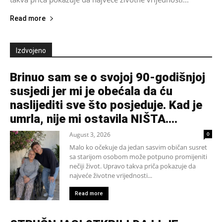
Read more
Izdvojeno
Brinuo sam se o svojoj 90-godišnjoj
susjedi jer mi je obećala da ću
naslijediti sve što posjeduje. Kad je
umrla, nije mi ostavila NIŠTA....
August 3, 2026
0
Malo ko očekuje da jedan sasvim običan susret
sa starijom osobom može potpuno promijeniti
nečiji život. Upravo takva priča pokazuje da
najveće životne vrijednosti...
Read more