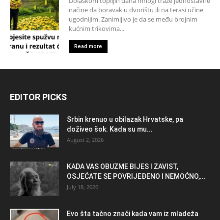
Dolaskom toplijih dana mnogi traže jednostavne
načine da boravak u dvorištu ili na terasi učine
ugodnijim. Zanimljivo je da se među brojnim
kućnim trikovima...
Read more
EDITOR PICKS
Srbin krenuo u obilazak Hrvatske, pa
doživeo šok: Kada su mu...
August 2, 2026
KADA VAS OBUZME BIJES I ZAVIST,
OSJEĆATE SE POVRIJEĐENO I NEMOĆNO,...
July 18, 2026
Evo šta tačno znači kada vam iz mladeža