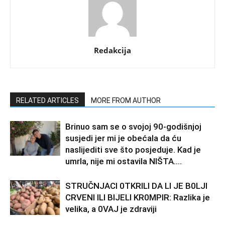
Redakcija
RELATED ARTICLES
MORE FROM AUTHOR
Brinuo sam se o svojoj 90-godišnjoj
susjedi jer mi je obećala da ću
naslijediti sve što posjeduje. Kad je
umrla, nije mi ostavila NIŠTA....
STRUČNJACI 0TKRILI DA LI JE B0LJI
CRVENI ILI BIJELI KR0MPIR: Razlika je
velika, a 0VAJ je zdraviji