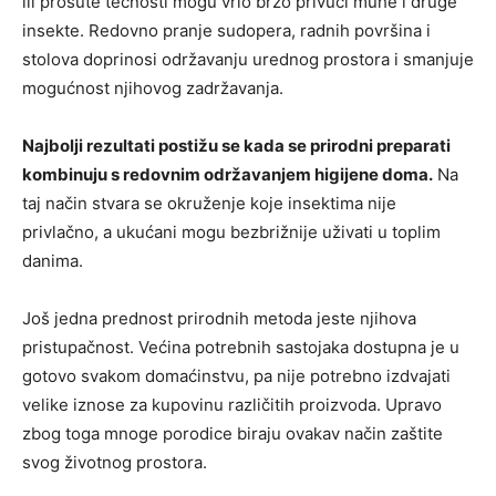
ili prosute tečnosti mogu vrlo brzo privući muhe i druge
insekte. Redovno pranje sudopera, radnih površina i
stolova doprinosi održavanju urednog prostora i smanjuje
mogućnost njihovog zadržavanja.
Najbolji rezultati postižu se kada se prirodni preparati
kombinuju s redovnim održavanjem higijene doma.
Na
taj način stvara se okruženje koje insektima nije
privlačno, a ukućani mogu bezbrižnije uživati u toplim
danima.
Još jedna prednost prirodnih metoda jeste njihova
pristupačnost. Većina potrebnih sastojaka dostupna je u
gotovo svakom domaćinstvu, pa nije potrebno izdvajati
velike iznose za kupovinu različitih proizvoda. Upravo
zbog toga mnoge porodice biraju ovakav način zaštite
svog životnog prostora.