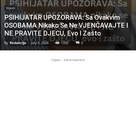
Vijesti
PSIHIJATAR UPOZORAVA: Sa Ovakvim
OSOBAMA Nikako Se Ne VJENČAVAJTE I
NE PRAVITE DJECU, Evo I Zašto
By
Redakcija
-
July 5, 2026
1333
0
Oglasi - Advertisement