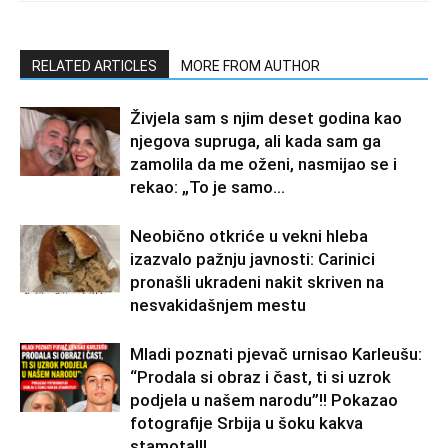
RELATED ARTICLES
MORE FROM AUTHOR
Živjela sam s njim deset godina kao
njegova supruga, ali kada sam ga
zamolila da me oženi, nasmijao se i
rekao: „To je samo...
Neobično otkriće u vekni hleba
izazvalo pažnju javnosti: Carinici
pronašli ukradeni nakit skriven na
nesvakidašnjem mestu
Mladi poznati pjevač urnisao Karleušu:
“Prodala si obraz i čast, ti si uzrok
podjela u našem narodu”!! Pokazao
fotografije Srbija u šoku kakva
stamota!!!