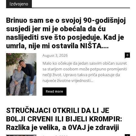
Izdvojeno
Brinuo sam se o svojoj 90-godišnjoj
susjedi jer mi je obećala da ću
naslijediti sve što posjeduje. Kad je
umrla, nije mi ostavila NIŠTA....
August 3, 2026
0
Malo ko očekuje da jedan sasvim običan susret
sa starijom osobom može potpuno promijeniti
nečiji život. Upravo takva priča pokazuje da
najveće životne vrijednosti...
Read more
STRUČNJACI 0TKRILI DA LI JE
B0LJI CRVENI ILI BIJELI KR0MPIR:
Razlika je velika, a 0VAJ je zdraviji