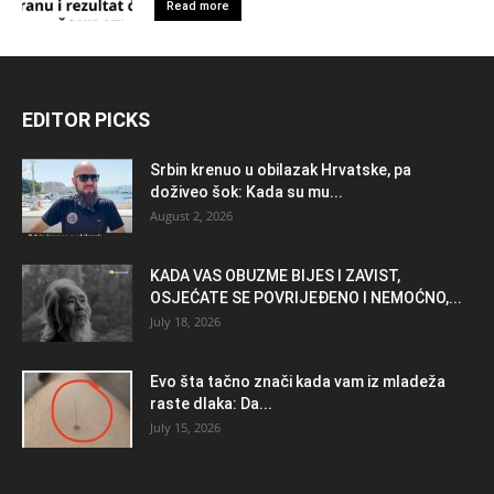
Read more
EDITOR PICKS
Srbin krenuo u obilazak Hrvatske, pa
doživeo šok: Kada su mu...
August 2, 2026
KADA VAS OBUZME BIJES I ZAVIST,
OSJEĆATE SE POVRIJEĐENO I NEMOĆNO,...
July 18, 2026
Evo šta tačno znači kada vam iz mladeža
raste dlaka: Da...
July 15, 2026