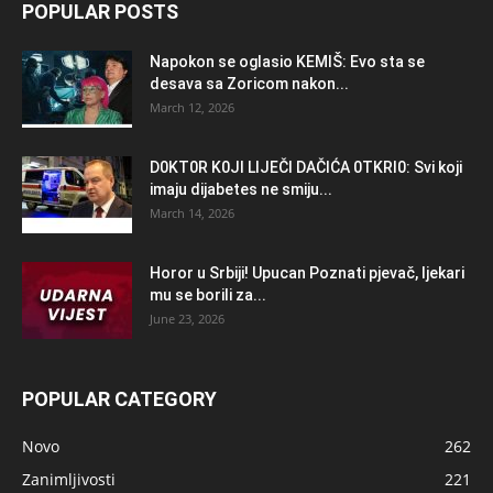
POPULAR POSTS
Napokon se oglasio KEMlŠ: Evo sta se
desava sa Zoricom nakon...
March 12, 2026
D0KT0R K0Jl LlJEČl DAČlĆA 0TKRl0: Svi koji
imaju dijabetes ne smiju...
March 14, 2026
Horor u Srbiji! Upucan Poznati pjevač, ljekari
mu se borili za...
June 23, 2026
POPULAR CATEGORY
Novo
262
Zanimljivosti
221