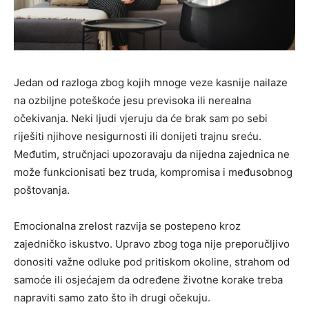
Jedan od razloga zbog kojih mnoge veze kasnije nailaze
na ozbiljne poteškoće jesu previsoka ili nerealna
očekivanja. Neki ljudi vjeruju da će brak sam po sebi
riješiti njihove nesigurnosti ili donijeti trajnu sreću.
Međutim, stručnjaci upozoravaju da nijedna zajednica ne
može funkcionisati bez truda, kompromisa i međusobnog
poštovanja.
Emocionalna zrelost razvija se postepeno kroz
zajedničko iskustvo. Upravo zbog toga nije preporučljivo
donositi važne odluke pod pritiskom okoline, strahom od
samoće ili osjećajem da određene životne korake treba
napraviti samo zato što ih drugi očekuju.