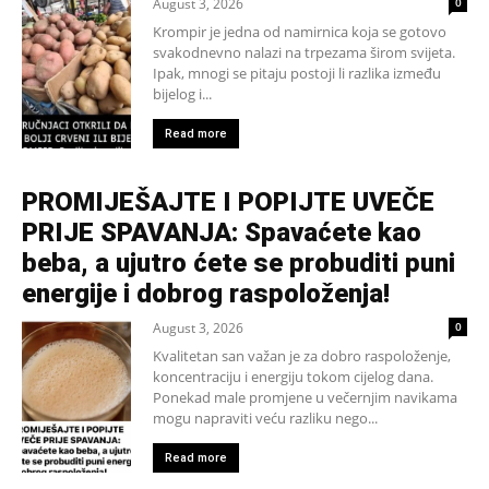
August 3, 2026
0
Krompir je jedna od namirnica koja se gotovo
svakodnevno nalazi na trpezama širom svijeta.
Ipak, mnogi se pitaju postoji li razlika između
bijelog i...
Read more
PROMIJEŠAJTE I POPIJTE UVEČE
PRIJE SPAVANJA: Spavaćete kao
beba, a ujutro ćete se probuditi puni
energije i dobrog raspoloženja!
August 3, 2026
0
Kvalitetan san važan je za dobro raspoloženje,
koncentraciju i energiju tokom cijelog dana.
Ponekad male promjene u večernjim navikama
mogu napraviti veću razliku nego...
Read more