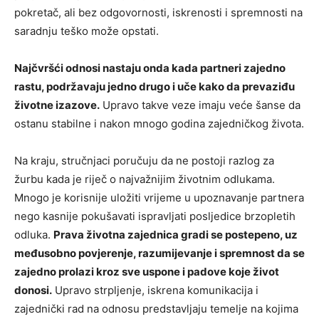
pokretač, ali bez odgovornosti, iskrenosti i spremnosti na
saradnju teško može opstati.
Najčvršći odnosi nastaju onda kada partneri zajedno
rastu, podržavaju jedno drugo i uče kako da prevaziđu
životne izazove.
Upravo takve veze imaju veće šanse da
ostanu stabilne i nakon mnogo godina zajedničkog života.
Na kraju, stručnjaci poručuju da ne postoji razlog za
žurbu kada je riječ o najvažnijim životnim odlukama.
Mnogo je korisnije uložiti vrijeme u upoznavanje partnera
nego kasnije pokušavati ispravljati posljedice brzopletih
odluka.
Prava životna zajednica gradi se postepeno, uz
međusobno povjerenje, razumijevanje i spremnost da se
zajedno prolazi kroz sve uspone i padove koje život
donosi.
Upravo strpljenje, iskrena komunikacija i
zajednički rad na odnosu predstavljaju temelje na kojima