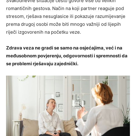
Svakodnevne situacije često govore više od velikih
romantičnih gestova. Način na koji partner reaguje pod
stresom, rješava nesuglasice ili pokazuje razumijevanje
prema drugoj osobi može biti mnogo važniji od lijepih
riječi izgovorenih na početku veze.
Zdrava veza ne gradi se samo na osjećajima, već i na
međusobnom povjerenju, odgovornosti i spremnosti da
se problemi rješavaju zajednički.