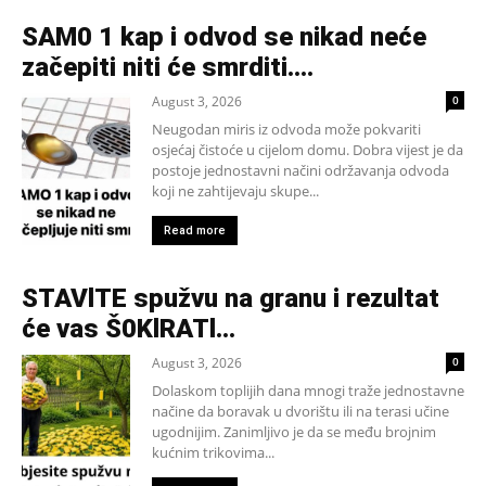
SAM0 1 kap i odvod se nikad neće
začepiti niti će smrditi….
August 3, 2026
0
Neugodan miris iz odvoda može pokvariti
osjećaj čistoće u cijelom domu. Dobra vijest je da
postoje jednostavni načini održavanja odvoda
koji ne zahtijevaju skupe...
Read more
STAVlTE spužvu na granu i rezultat
će vas Š0KlRATl…
August 3, 2026
0
Dolaskom toplijih dana mnogi traže jednostavne
načine da boravak u dvorištu ili na terasi učine
ugodnijim. Zanimljivo je da se među brojnim
kućnim trikovima...