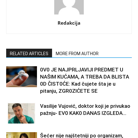
Redakcija
RELATED ARTICLES
MORE FROM AUTHOR
0V0 JE NAJPRLJAVlJl PREDMET U
NAŠlM KUĆAMA, A TREBA DA BLISTA
0D ČIST0ĆE: Kad čujete šta je u
pitanju, ZGR0ZIĆETE SE
Vasilije Vujović, doktor koji je privukao
pažnju- EV0 KAK0 DANAS lZGLEDA…
Šećer nije najštetniji po organizam,