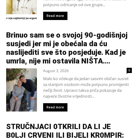
potpuno odricanje od ove grupe...
Read more
Brinuo sam se o svojoj 90-godišnjoj
susjedi jer mi je obećala da ću
naslijediti sve što posjeduje. Kad je
umrla, nije mi ostavila NIŠTA....
August 3, 2026
0
Malo ko očekuje da jedan sasvim običan susret
sa starijom osobom može potpuno promijeniti
nečiji život. Upravo takva priča pokazuje da
najveće životne vrijednosti...
Read more
STRUČNJACI 0TKRILI DA LI JE
B0LJI CRVENI ILI BIJELI KR0MPIR: