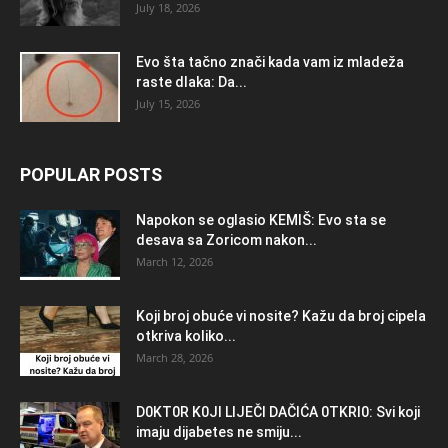
July 18, 2026
Evo šta tačno znači kada vam iz mladeža
raste dlaka: Da...
July 15, 2026
POPULAR POSTS
Napokon se oglasio KEMlŠ: Evo sta se
desava sa Zoricom nakon...
March 12, 2026
Koji broj obuće vi nosite? Kažu da broj cipela
otkriva koliko...
March 28, 2026
D0KT0R K0Jl LlJEČl DAČlĆA 0TKRl0: Svi koji
imaju dijabetes ne smiju...