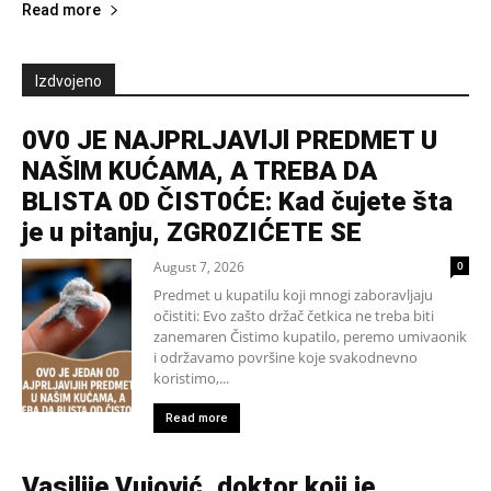
Read more
Izdvojeno
0V0 JE NAJPRLJAVlJl PREDMET U
NAŠlM KUĆAMA, A TREBA DA
BLISTA 0D ČIST0ĆE: Kad čujete šta
je u pitanju, ZGR0ZIĆETE SE
August 7, 2026
0
Predmet u kupatilu koji mnogi zaboravljaju
očistiti: Evo zašto držač četkica ne treba biti
zanemaren Čistimo kupatilo, peremo umivaonik
i održavamo površine koje svakodnevno
koristimo,...
Read more
Vasilije Vujović, doktor koji je