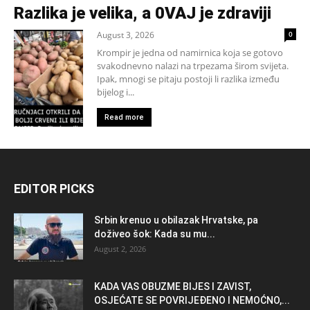
Razlika je velika, a 0VAJ je zdraviji
August 3, 2026
0
Krompir je jedna od namirnica koja se gotovo
svakodnevno nalazi na trpezama širom svijeta.
Ipak, mnogi se pitaju postoji li razlika između
bijelog i...
Read more
EDITOR PICKS
Srbin krenuo u obilazak Hrvatske, pa
doživeo šok: Kada su mu...
August 2, 2026
KADA VAS OBUZME BIJES I ZAVIST,
OSJEĆATE SE POVRIJEĐENO I NEMOĆNO,...