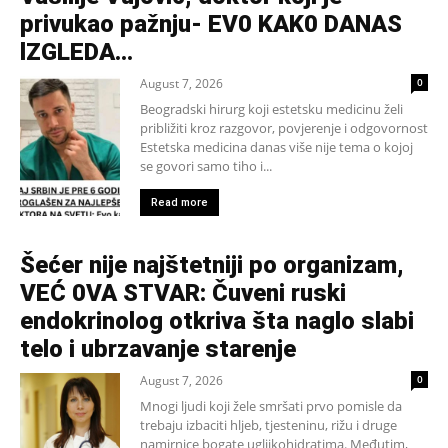
privukao pažnju- EV0 KAK0 DANAS
lZGLEDA…
August 7, 2026
0
Beogradski hirurg koji estetsku medicinu želi
približiti kroz razgovor, povjerenje i odgovornost
Estetska medicina danas više nije tema o kojoj
se govori samo tiho i...
Read more
Šećer nije najštetniji po organizam,
VEĆ 0VA STVAR: Čuveni ruski
endokrinolog otkriva šta naglo slabi
telo i ubrzavanje starenje
August 7, 2026
0
Mnogi ljudi koji žele smršati prvo pomisle da
trebaju izbaciti hljeb, tjesteninu, rižu i druge
namirnice bogate ugljikohidratima. Međutim,