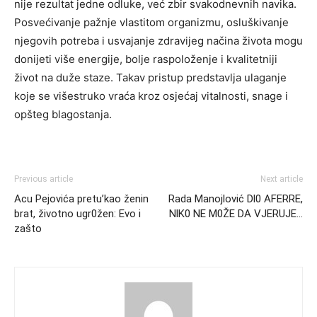
nije rezultat jedne odluke, već zbir svakodnevnih navika.
Posvećivanje pažnje vlastitom organizmu, osluškivanje
njegovih potreba i usvajanje zdravijeg načina života mogu
donijeti više energije, bolje raspoloženje i kvalitetniji
život na duže staze. Takav pristup predstavlja ulaganje
koje se višestruko vraća kroz osjećaj vitalnosti, snage i
opšteg blagostanja.
Previous article
Next article
Acu Pejovića pretu’kao ženin
Rada Manojlović Dl0 AFERRE,
brat, životno ugr0žen: Evo i
NlK0 NE M0ŽE DA VJERUJE…
zašto