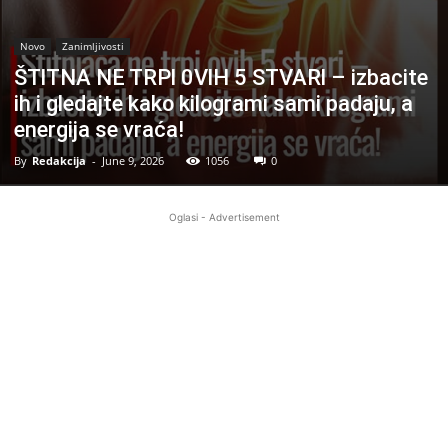
Novo
Zanimljivosti
ŠTlTNA NE TRPl 0VlH 5 STVARl – izbacite
ih i gledajte kako kilogrami sami padaju, a
energija se vraća!
By
Redakcija
-
June 9, 2026
1056
0
Oglasi - Advertisement