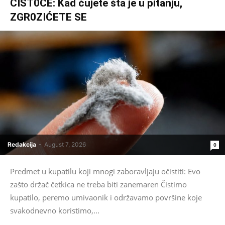
ČIST0ĆE: Kad čujete šta je u pitanju,
ZGR0ZIĆETE SE
Redakcija
-
August 7, 2026
0
Predmet u kupatilu koji mnogi zaboravljaju očistiti: Evo
zašto držač četkica ne treba biti zanemaren Čistimo
kupatilo, peremo umivaonik i održavamo površine koje
svakodnevno koristimo,...