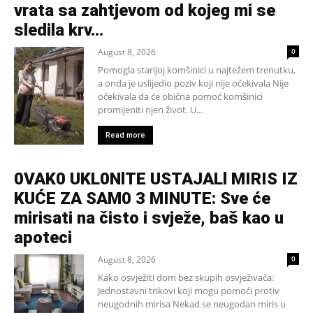
vrata sa zahtjevom od kojeg mi se
sledila krv...
August 8, 2026
0
Pomogla starijoj komšinici u najtežem trenutku,
a onda je uslijedio poziv koji nije očekivala Nije
očekivala da će obična pomoć komšinici
promijeniti njen život. U...
Read more
0VAK0 UKL0NlTE USTAJALl MIRIS IZ
KUĆE ZA SAM0 3 MINUTE: Sve će
mirisati na čisto i svježe, baš kao u
apoteci
August 8, 2026
0
Kako osvježiti dom bez skupih osvježivača:
Jednostavni trikovi koji mogu pomoći protiv
neugodnih mirisa Nekad se neugodan miris u