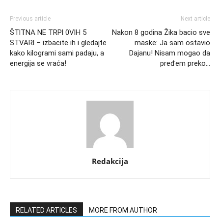
Previous article
Next article
ŠTlTNA NE TRPl 0VlH 5
Nakon 8 godina Žika bacio sve
STVARl – izbacite ih i gledajte
maske: Ja sam ostavio
kako kilogrami sami padaju, a
Dajanu! Nisam mogao da
energija se vraća!
pređem preko…
Redakcija
RELATED ARTICLES
MORE FROM AUTHOR