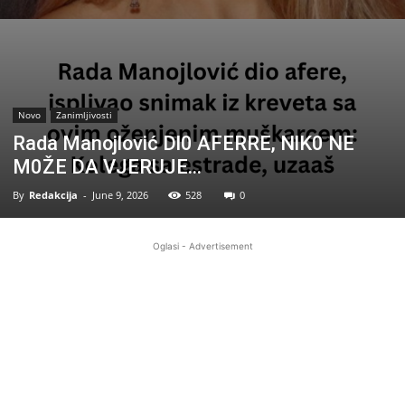
Novo
Zanimljivosti
Rada Manojlović Dl0 AFERRE, NlK0 NE
M0ŽE DA VJERUJE…
By
Redakcija
-
June 9, 2026
528
0
Oglasi - Advertisement