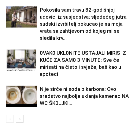
Pokosila sam travu 82-godišnjoj
udovici iz susjedstva; sljedećeg jutra
sudski izvršitelj pokucao je na moja
vrata sa zahtjevom od kojeg mi se
sledila krv...
0VAK0 UKL0NlTE USTAJALl MIRIS IZ
KUĆE ZA SAM0 3 MINUTE: Sve će
mirisati na čisto i svježe, baš kao u
apoteci
Nije sirće ni soda bikarbona: Ovo
sredstvo najbolje uklanja kamenac NA
WC ŠK0LJKl…