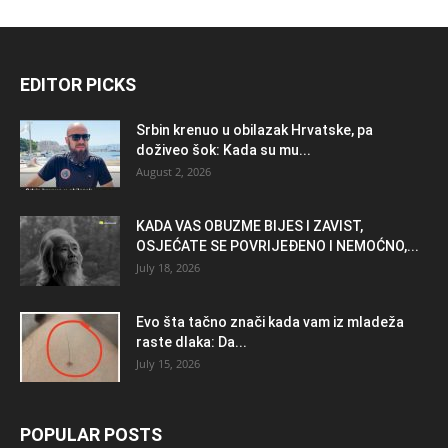
EDITOR PICKS
Srbin krenuo u obilazak Hrvatske, pa
doživeo šok: Kada su mu...
August 2, 2026
KADA VAS OBUZME BIJES I ZAVIST,
OSJEĆATE SE POVRIJEĐENO I NEMOĆNO,...
July 18, 2026
Evo šta tačno znači kada vam iz mladeža
raste dlaka: Da...
July 15, 2026
POPULAR POSTS