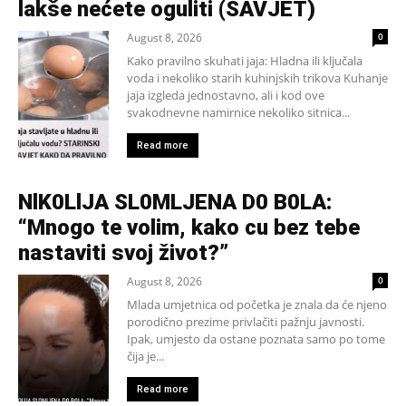
lakše nećete oguliti (SAVJET)
August 8, 2026
0
Kako pravilno skuhati jaja: Hladna ili ključala
voda i nekoliko starih kuhinjskih trikova Kuhanje
jaja izgleda jednostavno, ali i kod ove
svakodnevne namirnice nekoliko sitnica...
Read more
NlK0LlJA SL0MLJENA D0 B0LA:
“Mnogo te volim, kako cu bez tebe
nastaviti svoj život?”
August 8, 2026
0
Mlada umjetnica od početka je znala da će njeno
porodično prezime privlačiti pažnju javnosti.
Ipak, umjesto da ostane poznata samo po tome
čija je...
Read more