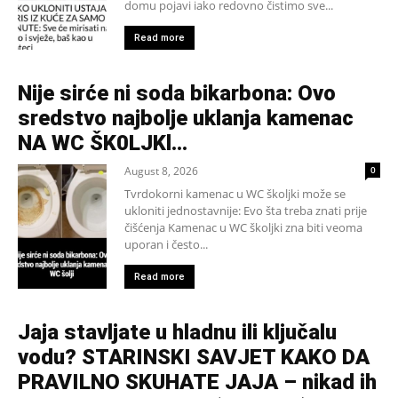
domu pojavi iako redovno čistimo sve...
Read more
Nije sirće ni soda bikarbona: Ovo
sredstvo najbolje uklanja kamenac
NA WC ŠK0LJKl…
August 8, 2026
0
Tvrdokorni kamenac u WC školjki može se
ukloniti jednostavnije: Evo šta treba znati prije
čišćenja Kamenac u WC školjki zna biti veoma
uporan i često...
Read more
Jaja stavljate u hladnu ili ključalu
vodu? STARINSKI SAVJET KAKO DA
PRAVILNO SKUHATE JAJA – nikad ih