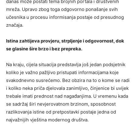
danas može postati tema brojnih portala i društvenih
mreža. Upravo zbog toga odgovorno ponašanje svih
učesnika u procesu informisanja postaje od presudnog
značaja.
Istina zahtijeva provjeru, strpljenje i odgovornost, dok
se glasine šire brzo i bez prepreka.
Na kraju, cijela situacija predstavlja još jedan podsjetnik
koliko je važno pažljivo pristupati informacijama koje
svakodnevno susrećemo. Bez obzira na to o kome se radi
i koliko neka priča djelovala zanimljivo, činjenice bi uvijek
trebale imati prednost nad nagađanjima. U vremenu kada
se sadržaj širi nevjerovatnom brzinom, sposobnost
razlikovanja istine od pretpostavki postaje jedna od
najvažnijih vještina modernog društva.