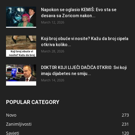
Napokon se oglasio KEMlŠ: Evo sta se
desava sa Zoricom nakon...
March 12, 2026
Koji broj obuće vi nosite? Kažu da broj cipela
otkriva koliko...
March 28, 2026
D0KT0R K0Jl LlJEČl DAČlĆA 0TKRl0: Svi koji
imaju dijabetes ne smiju...
March 14, 2026
POPULAR CATEGORY
Novo
273
Zanimljivosti
231
Savjeti
120