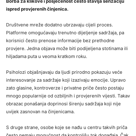
Borba za klikove i posjećenost često stavlja senzaciju
ispred provjerenih činjenica.
Društvene mreže dodatno ubrzavaju cijeli proces.
Platforme omogućavaju trenutno dijeljenje sadržaja, pa
korisnici često prenose informacije bez prethodne
provjere. Jedna objava može biti podijeljena stotinama ili
hiljadama puta u veoma kratkom roku.
Psiholozi objašnjavaju da ljudi prirodno pokazuju veće
interesovanje za sadržaje koji izazivaju emocije. Upravo
zato glasine, kontroverze i privatne priče često postaju
mnogo popularnije od ozbiljnih i provjerenih vijesti. Takav
obrazac ponašanja doprinosi širenju sadržaja koji nije
uvijek zasnovan na činjenicama.
S druge strane, osobe koje se nađu u centru takvih priča
često nemaju mogućnost da kontrolišu tok događaja. Čak