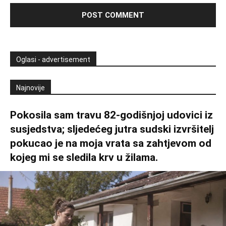
Oglasi - advertisement
Najnovije
Pokosila sam travu 82-godišnjoj udovici iz
susjedstva; sljedećeg jutra sudski izvršitelj
pokucao je na moja vrata sa zahtjevom od
kojeg mi se sledila krv u žilama.