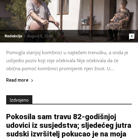
Redakcija
-
August 8, 2026
0
Pomogla starijoj komšinici u najtežem trenutku, a onda je
uslijedio poziv koji nije očekivala Nije očekivala da će
obična pomoć komšinici promijeniti njen život. U...
Read more
Izdvojeno
Pokosila sam travu 82-godišnjoj
udovici iz susjedstva; sljedećeg jutra
sudski izvršitelj pokucao je na moja