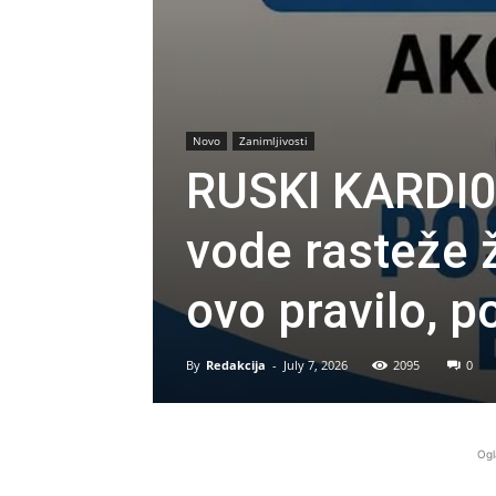
Novo
Zanimljivosti
RUSKl KARDI0
vode rasteže 
ovo pravilo, p
By
Redakcija
-
July 7, 2026
2095
0
Ogl