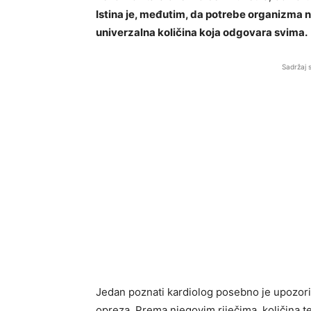
Istina je, međutim, da potrebe organizma ni
univerzalna količina koja odgovara svima.
Sadržaj 
Jedan poznati kardiolog posebno je upozori
opreza. Prema njegovim riječima, količina t