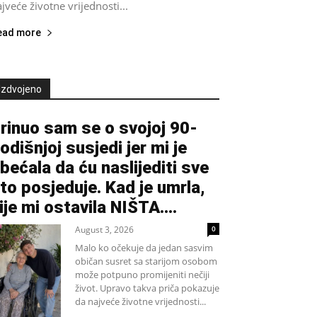
jveće životne vrijednosti...
ead more
Izdvojeno
rinuo sam se o svojoj 90-
odišnjoj susjedi jer mi je
bećala da ću naslijediti sve
to posjeduje. Kad je umrla,
ije mi ostavila NIŠTA....
August 3, 2026
0
Malo ko očekuje da jedan sasvim
običan susret sa starijom osobom
može potpuno promijeniti nečiji
život. Upravo takva priča pokazuje
da najveće životne vrijednosti...