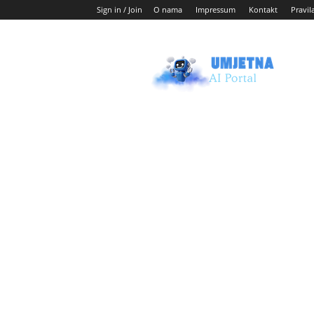
Sign in / Join
O nama
Impressum
Kontakt
Pravil
Umjetni
AI
blog