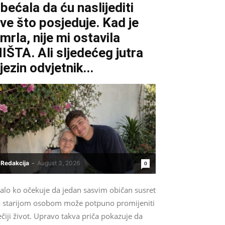
bećala da ću naslijediti
ve što posjeduje. Kad je
mrla, nije mi ostavila
IŠTA. Ali sljedećeg jutra
jezin odvjetnik...
Redakcija
-
August 3, 2026
0
alo ko očekuje da jedan sasvim običan susret
a starijom osobom može potpuno promijeniti
čiji život. Upravo takva priča pokazuje da