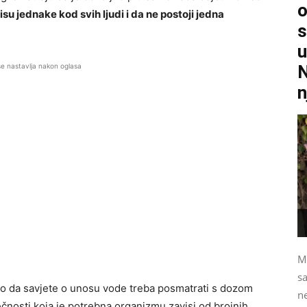
o
su jednake kod svih ljudi i da ne postoji jedna
s
u
se nastavlja nakon oglasa
N
n
M
s
o da savjete o unosu vode treba posmatrati s dozom
ne
ečnosti koja je potrebna organizmu zavisi od brojnih