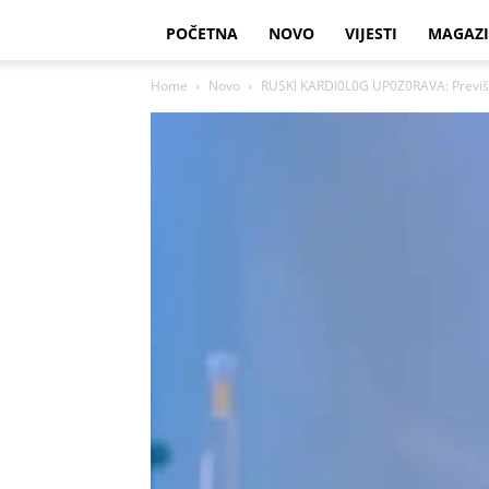
POČETNA
NOVO
VIJESTI
MAGAZ
Home
Novo
RUSKl KARDI0L0G UP0Z0RAVA: Previše v