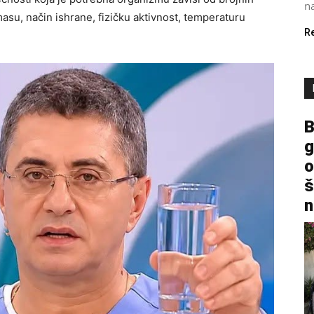
na
masu, način ishrane, fizičku aktivnost, temperaturu
R
B
g
o
š
n