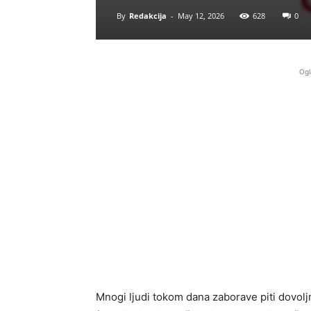
By
Redakcija
-
May 12, 2026
628
0
Ogl
Mnogi ljudi tokom dana zaborave piti dovol