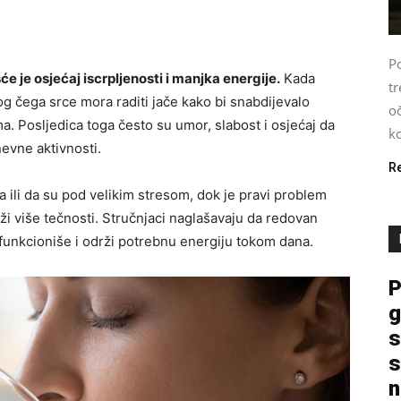
P
 je osjećaj iscrpljenosti i manjka energije.
Kada
tr
og čega srce mora raditi jače kako bi snabdijevalo
o
a. Posljedica toga često su umor, slabost i osjećaj da
ko
vne aktivnosti.
R
 ili da su pod velikim stresom, dok je pravi problem
i više tečnosti. Stručnjaci naglašavaju da redovan
unkcioniše i održi potrebnu energiju tokom dana.
P
g
s
s
n