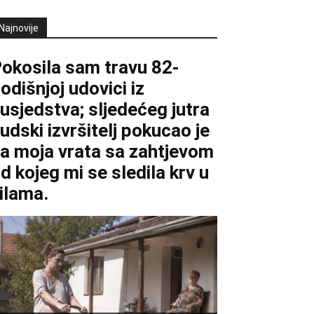
Najnovije
okosila sam travu 82-
odišnjoj udovici iz
usjedstva; sljedećeg jutra
udski izvršitelj pokucao je
a moja vrata sa zahtjevom
d kojeg mi se sledila krv u
ilama.