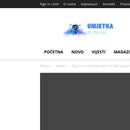
Sign in / Join
O nama
Impressum
Kontakt
Pravil
Umjetni
AI
blog
POČETNA
NOVO
VIJESTI
MAGAZ
Home
Savjeti
Ovo su stvari koje vam se dešavaju 