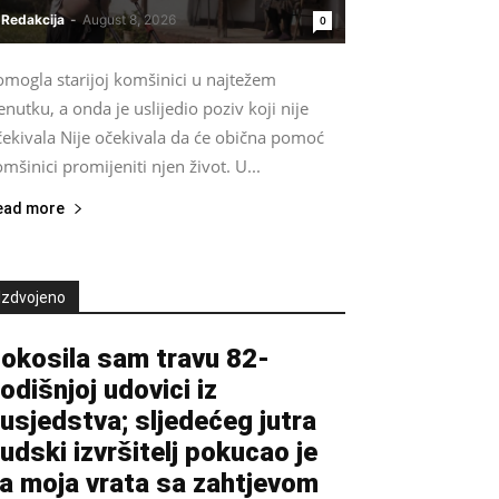
Redakcija
-
August 8, 2026
0
omogla starijoj komšinici u najtežem
enutku, a onda je uslijedio poziv koji nije
čekivala Nije očekivala da će obična pomoć
mšinici promijeniti njen život. U...
ead more
Izdvojeno
okosila sam travu 82-
odišnjoj udovici iz
usjedstva; sljedećeg jutra
udski izvršitelj pokucao je
a moja vrata sa zahtjevom