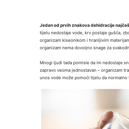
Jedan od prvih znakova dehidracije najčešće
tijelu nedostaje vode, krv postaje gušća, zb
organizam kiseonikom i hranljivim materijam
organizam nema dovoljno snage za svakodne
Mnogi ljudi tada pomisle da im nedostaje sna
zapravo veoma jednostavan – organizam traž
unos vode može pomoći tijelu da normalno f