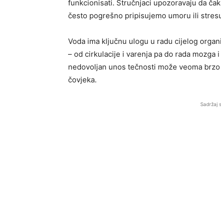
funkcionisati. Stručnjaci upozoravaju da čak
često pogrešno pripisujemo umoru ili stres
Voda ima ključnu ulogu u radu cijelog orga
– od cirkulacije i varenja pa do rada mozga 
nedovoljan unos tečnosti može veoma brzo os
čovjeka.
Sadržaj 