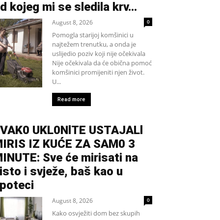
d kojeg mi se sledila krv...
August 8, 2026
0
Pomogla starijoj komšinici u
najtežem trenutku, a onda je
uslijedio poziv koji nije očekivala
Nije očekivala da će obična pomoć
komšinici promijeniti njen život.
U...
Read more
VAK0 UKL0NlTE USTAJALl
IRIS IZ KUĆE ZA SAM0 3
INUTE: Sve će mirisati na
isto i svježe, baš kao u
poteci
August 8, 2026
0
Kako osvježiti dom bez skupih