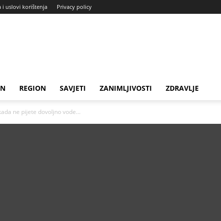
a i uslovi korištenja
Privacy policy
IN
REGION
SAVJETI
ZANIMLJIVOSTI
ZDRAVLJE
kada ne pijete dovoljno vode…