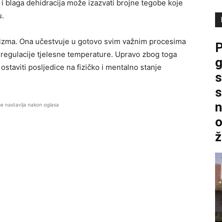
 i blaga dehidracija može izazvati brojne tegobe koje
u.
nizma. Ona učestvuje u gotovo svim važnim procesima
P
i regulacije tjelesne temperature. Upravo zbog toga
g
taviti posljedice na fizičko i mentalno stanje
s
s
n
se nastavlja nakon oglasa
o
ž