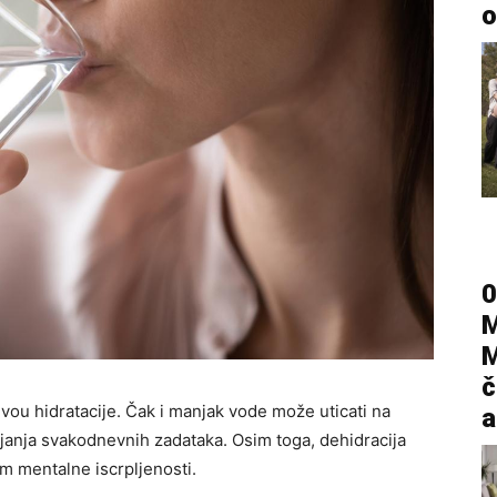
o
0
M
M
č
vou hidratacije. Čak i manjak vode može uticati na
a
janja svakodnevnih zadataka. Osim toga, dehidracija
m mentalne iscrpljenosti.