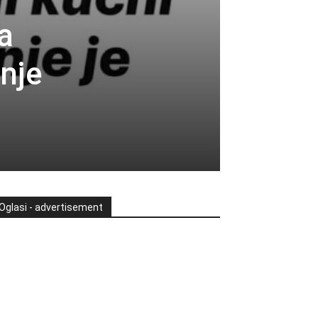
a
anje
Oglasi - advertisement