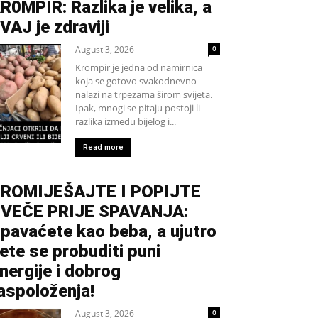
R0MPIR: Razlika je velika, a
VAJ je zdraviji
August 3, 2026
0
Krompir je jedna od namirnica
koja se gotovo svakodnevno
nalazi na trpezama širom svijeta.
Ipak, mnogi se pitaju postoji li
razlika između bijelog i...
Read more
ROMIJEŠAJTE I POPIJTE
VEČE PRIJE SPAVANJA:
pavaćete kao beba, a ujutro
ete se probuditi puni
nergije i dobrog
aspoloženja!
August 3, 2026
0