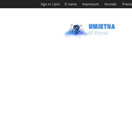
Sign in / Join
O nama
Impressum
Kontakt
Pravil
Umjetni
AI
blog