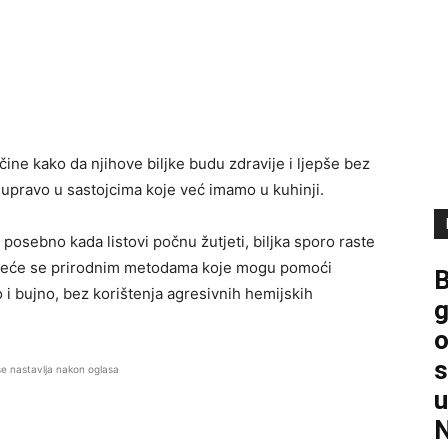
čine kako da njihove biljke budu zdravije i ljepše bez
 upravo u sastojcima koje već imamo u kuhinji.
 posebno kada listovi počnu žutjeti, biljka sporo raste
i okreće se prirodnim metodama koje mogu pomoći
B
 i bujno, bez korištenja agresivnih hemijskih
g
o
s
se nastavlja nakon oglasa
u
N