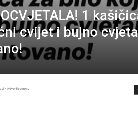
OCVJETALA! 1 kašičic
ćni cvijet i bujno cvjet
ano!
asi - Advertisement