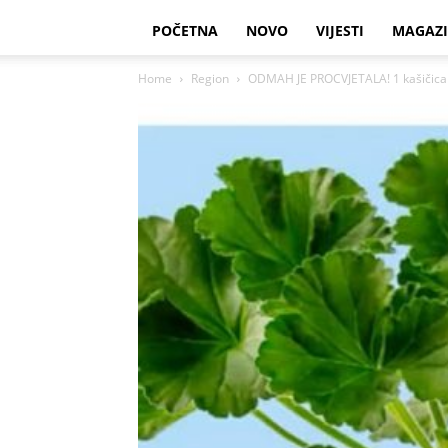
POČETNA
NOVO
VIJESTI
MAGAZ
Home
Region
ODMAH JE PROCVJETALA! 1 kašičica za 