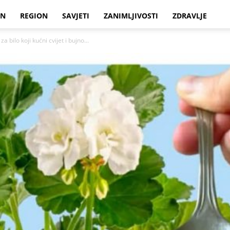
IN
REGION
SAVJETI
ZANIMLJIVOSTI
ZDRAVLJE
bilo koji kućni cvijet i bujno...