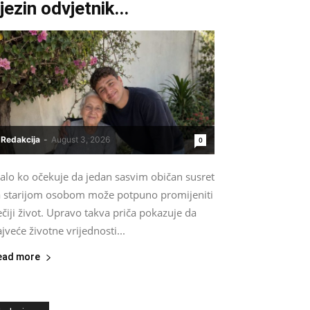
jezin odvjetnik...
Redakcija
-
August 3, 2026
0
alo ko očekuje da jedan sasvim običan susret
a starijom osobom može potpuno promijeniti
čiji život. Upravo takva priča pokazuje da
jveće životne vrijednosti...
ead more