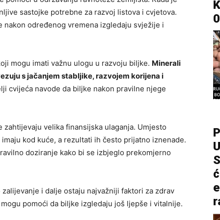
K
nljive sastojke potrebne za razvoj listova i cvjetova.
0
e nakon određenog vremena izgledaju svježije i
oji mogu imati važnu ulogu u razvoju biljke.
Minerali
zuju s jačanjem stabljike, razvojem korijena i
lji cvijeća navode da biljke nakon pravilne njege
zahtijevaju velika finansijska ulaganja. Umjesto
P
imaju kod kuće, a rezultati ih često prijatno iznenade.
U
pravilno doziranje kako bi se izbjeglo prekomjerno
S
ć
e
zalijevanje i dalje ostaju najvažniji faktori za zdrav
r
 mogu pomoći da biljke izgledaju još ljepše i vitalnije.