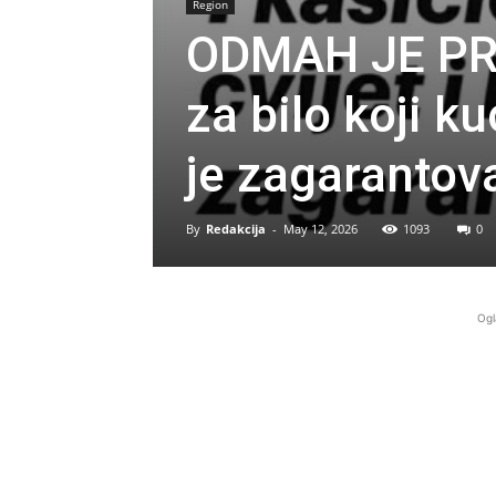
Region
ODMAH JE PR
za bilo koji ku
je zagarantov
By
Redakcija
-
May 12, 2026
1093
0
Ogl