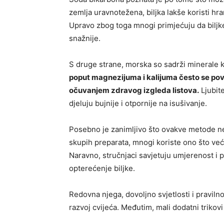
zemlja uravnotežena, biljka lakše koristi hra
Upravo zbog toga mnogi primjećuju da biljk
snažnije.
S druge strane, morska so sadrži minerale k
poput magnezijuma i kalijuma često se pove
očuvanjem zdravog izgleda listova.
Ljubite
djeluju bujnije i otpornije na isušivanje.
Posebno je zanimljivo što ovakve metode ne 
skupih preparata, mnogi koriste ono što već 
Naravno, stručnjaci savjetuju umjerenost i 
opterećenje biljke.
Redovna njega, dovoljno svjetlosti i pravilno 
razvoj cvijeća. Međutim, mali dodatni trikovi