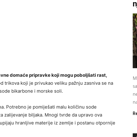
n
tavne domaće pripravke koji mogu poboljšati rast,
M
 trikova koji je privukao veliku pažnju zasniva se na
s
sode bikarbone i morske soli.
ne
na
. Potrebno je pomiješati malu količinu sode
R
za zalijevanje biljaka. Mnogi tvrde da upravo ova
ijaju hranljive materije iz zemlje i postanu otpornije