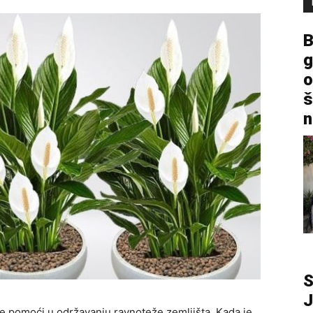
B
g
o
š
n
S
J
 pomoći u održavanju ravnoteže zemljišta. Kada je