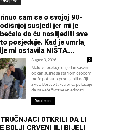
Izdvojeno
rinuo sam se o svojoj 90-
odišnjoj susjedi jer mi je
bećala da ću naslijediti sve
to posjeduje. Kad je umrla,
ije mi ostavila NIŠTA....
August 3, 2026
0
Malo ko očekuje da jedan sasvim
običan susret sa starijom osobom
može potpuno promijeniti nečiji
život. Upravo takva priča pokazuje
da najveće životne vrijednosti...
Read more
TRUČNJACI 0TKRILI DA LI
E B0LJI CRVENI ILI BIJELI