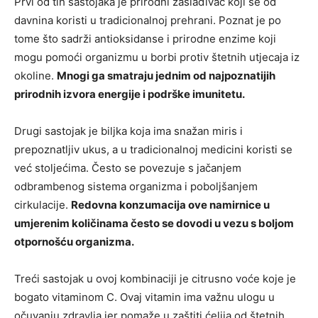
Prvi od tih sastojaka je prirodni zaslađivač koji se od
davnina koristi u tradicionalnoj prehrani. Poznat je po
tome što sadrži antioksidanse i prirodne enzime koji
mogu pomoći organizmu u borbi protiv štetnih utjecaja iz
okoline.
Mnogi ga smatraju jednim od najpoznatijih
prirodnih izvora energije i podrške imunitetu.
Drugi sastojak je biljka koja ima snažan miris i
prepoznatljiv ukus, a u tradicionalnoj medicini koristi se
već stoljećima. Često se povezuje s jačanjem
odbrambenog sistema organizma i poboljšanjem
cirkulacije.
Redovna konzumacija ove namirnice u
umjerenim količinama često se dovodi u vezu s boljom
otpornošću organizma.
Treći sastojak u ovoj kombinaciji je citrusno voće koje je
bogato vitaminom C. Ovaj vitamin ima važnu ulogu u
očuvanju zdravlja jer pomaže u zaštiti ćelija od štetnih