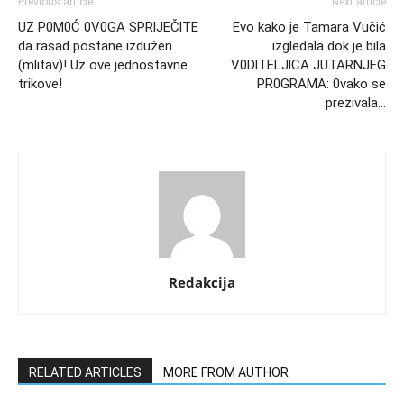
Previous article
Next article
UZ P0M0Ć 0V0GA SPRlJEČlTE
Evo kako je Tamara Vučić
da rasad postane izdužen
izgledala dok je bila
(mlitav)! Uz ove jednostavne
V0DlTELJlCA JUTARNJEG
trikove!
PR0GRAMA: 0vako se
prezivala…
Redakcija
RELATED ARTICLES
MORE FROM AUTHOR