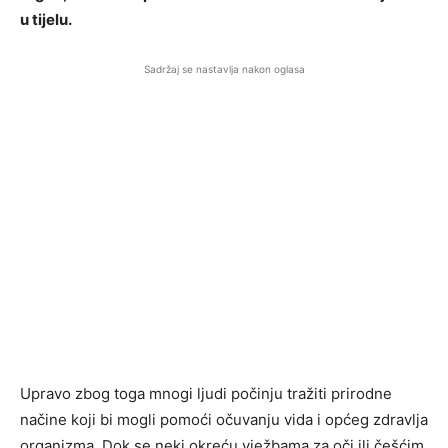
u tijelu.
Sadržaj se nastavlja nakon oglasa
Upravo zbog toga mnogi ljudi počinju tražiti prirodne
načine koji bi mogli pomoći očuvanju vida i općeg zdravlja
organizma. Dok se neki okreću vježbama za oči ili češćim