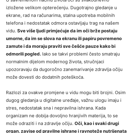
izložene velikom opterećenju. Dugotrajno gledanje u
ekrane, rad na računarima, stalna upotreba mobilnih
telefona i nedostatak odmora ostavljaju trag na našem
vidu.
Sve više ljudi primjećuje da im oči brže postaju
umorne, da im se slova na ekranu ili papiru povremeno
zamute i da moraju praviti sve češće pauze kako bi
odmorili pogled.
Iako se takvi problemi često smatraju
normalnim dijelom modernog života, stručnjaci
upozoravaju da dugoročno zanemarivanje zdravlja očiju
može dovesti do dodatnih poteškoća.
Razlozi za ovakve promjene u vidu mogu biti brojni. Osim
dugog gledanja u digitalne uređaje, važnu ulogu imaju i
stres, nedostatak sna i nepravilna ishrana. Kada
organizam ne dobija dovoljno hranjivih materija, to se
može odraziti i na zdravlje očiju.
Oči, kao i svaki drugi
organ, zavise od pravilne ishrane i ravnoteže nutrijenata