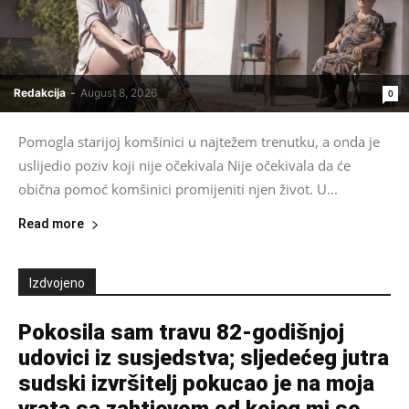
Redakcija
-
August 8, 2026
0
Pomogla starijoj komšinici u najtežem trenutku, a onda je
uslijedio poziv koji nije očekivala Nije očekivala da će
obična pomoć komšinici promijeniti njen život. U...
Read more
Izdvojeno
Pokosila sam travu 82-godišnjoj
udovici iz susjedstva; sljedećeg jutra
sudski izvršitelj pokucao je na moja