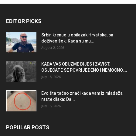
EDITOR PICKS
Srbin krenuo u obilazak Hrvatske, pa
doživeo šok: Kada su mu...
August 2, 2026
KADA VAS OBUZME BIJES I ZAVIST,
OSJEĆATE SE POVRIJEĐENO I NEMOĆNO,...
July 18, 2026
Evo šta tačno znači kada vam iz mladeža
raste dlaka: Da...
July 15, 2026
POPULAR POSTS