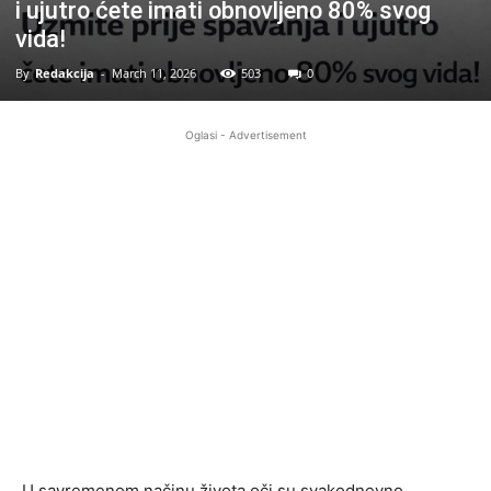
i ujutro ćete imati obnovljeno 80% svog
vida!
By
Redakcija
-
March 11, 2026
503
0
Oglasi - Advertisement
U savremenom načinu života oči su svakodnevno