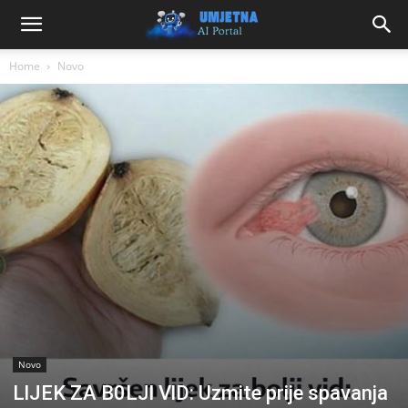
Home
Novo
Novo
LlJEK ZA B0LJl VlD: Uzmite prije spavanja