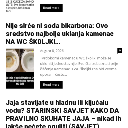
Read more
Nije sirće ni soda bikarbona: Ovo
sredstvo najbolje uklanja kamenac
NA WC ŠK0LJKl…
August 8, 2026
0
Tvrdokorni kamenac u WC školjki može se
ukloniti jednostavnije: Evo šta treba znati prije
čišćenja Kamenac u WC školjki zna biti veoma
uporan i često...
Read more
Jaja stavljate u hladnu ili ključalu
vodu? STARINSKI SAVJET KAKO DA
PRAVILNO SKUHATE JAJA – nikad ih
lakše nećete oguliti (SAVJET)