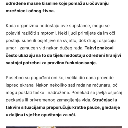
određene masne kiseline koje pomažu u očuvanju
mrežnice i očnog živca.
Kada organizmu nedostaju ove supstance, mogu se
pojaviti različiti simptomi. Neki ljudi primijete da im oči
postaju suhe ili osjetljive na svjetlo, dok drugi osjećaju
umor i zamućen vid nakon dužeg rada.
Takvi znakovi
često ukazuju na to da tijelu nedostaju određeni hranjivi
sastojci potrebni za pravilno funkcionisanje.
Posebno su pogođeni oni koji veliki dio dana provode
ispred ekrana. Nakon nekoliko sati rada na računaru, oči
mogu postati teške i nadražene. Ponekad se javlja osjećaj
peckanja ili privremenog zamagljenja vida.
Stručnjaci u
takvim situacijama preporučuju kratke pauze, gledanje
u daljinu i vježbe opuštanja za oči.