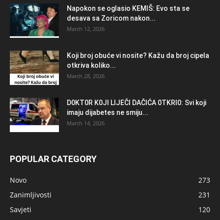
Napokon se oglasio KEMlŠ: Evo sta se
desava sa Zoricom nakon...
March 12, 2026
Koji broj obuće vi nosite? Kažu da broj cipela
otkriva koliko...
March 28, 2026
D0KT0R K0Jl LlJEČl DAČlĆA 0TKRl0: Svi koji
imaju dijabetes ne smiju...
March 14, 2026
POPULAR CATEGORY
Novo
273
Zanimljivosti
231
Savjeti
120