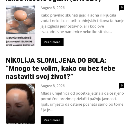
August 8, 2026
0
Kako pravilno skuhati jaja: Hladna ili ključala
voda i nekoliko starih kuhinjskih trikova Kuhanje
jaja izgleda jednostavno, ali i kod ove
svakodnevne namirnice nekoliko sitnica...
Read more
NlK0LlJA SL0MLJENA D0 B0LA:
“Mnogo te volim, kako cu bez tebe
nastaviti svoj život?”
August 8, 2026
0
Mlada umjetnica od početka je znala da će njeno
porodično prezime privlačiti pažnju javnosti.
Ipak, umjesto da ostane poznata samo po tome
čija je...
Read more