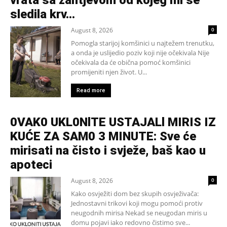
vrata sa zahtjevom od kojeg mi se
sledila krv...
August 8, 2026
0
Pomogla starijoj komšinici u najtežem trenutku,
a onda je uslijedio poziv koji nije očekivala Nije
očekivala da će obična pomoć komšinici
promijeniti njen život. U...
Read more
0VAK0 UKL0NlTE USTAJALl MIRIS IZ
KUĆE ZA SAM0 3 MINUTE: Sve će
mirisati na čisto i svježe, baš kao u
apoteci
August 8, 2026
0
Kako osvježiti dom bez skupih osvježivača:
Jednostavni trikovi koji mogu pomoći protiv
neugodnih mirisa Nekad se neugodan miris u
domu pojavi iako redovno čistimo sve...