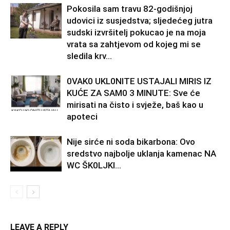
Pokosila sam travu 82-godišnjoj
udovici iz susjedstva; sljedećeg jutra
sudski izvršitelj pokucao je na moja
vrata sa zahtjevom od kojeg mi se
sledila krv...
0VAK0 UKL0NlTE USTAJALl MIRIS IZ
KUĆE ZA SAM0 3 MINUTE: Sve će
mirisati na čisto i svježe, baš kao u
apoteci
Nije sirće ni soda bikarbona: Ovo
sredstvo najbolje uklanja kamenac NA
WC ŠK0LJKl…
LEAVE A REPLY