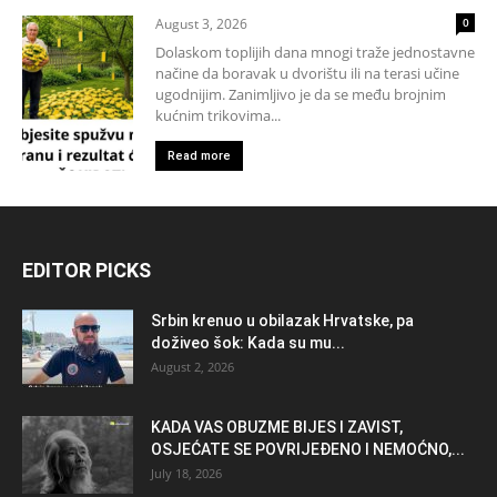
August 3, 2026
0
Dolaskom toplijih dana mnogi traže jednostavne
načine da boravak u dvorištu ili na terasi učine
ugodnijim. Zanimljivo je da se među brojnim
kućnim trikovima...
Read more
EDITOR PICKS
Srbin krenuo u obilazak Hrvatske, pa
doživeo šok: Kada su mu...
August 2, 2026
KADA VAS OBUZME BIJES I ZAVIST,
OSJEĆATE SE POVRIJEĐENO I NEMOĆNO,...
July 18, 2026