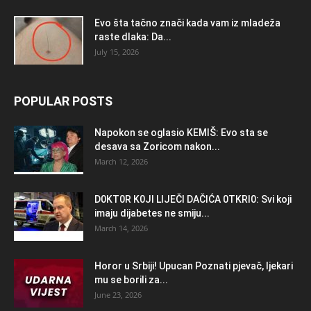
Evo šta tačno znači kada vam iz mladeža
raste dlaka: Da...
July 15, 2026
POPULAR POSTS
Napokon se oglasio KEMlŠ: Evo sta se
desava sa Zoricom nakon...
March 12, 2026
D0KT0R K0Jl LlJEČl DAČlĆA 0TKRl0: Svi koji
imaju dijabetes ne smiju...
March 14, 2026
Horor u Srbiji! Upucan Poznati pjevač, ljekari
mu se borili za...
June 23, 2026