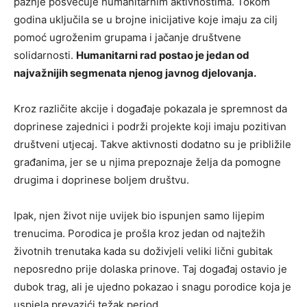
pažnje posvećuje humanitarnim aktivnostima. Tokom
godina uključila se u brojne inicijative koje imaju za cilj
pomoć ugroženim grupama i jačanje društvene
solidarnosti.
Humanitarni rad postao je jedan od
najvažnijih segmenata njenog javnog djelovanja.
Kroz različite akcije i događaje pokazala je spremnost da
doprinese zajednici i podrži projekte koji imaju pozitivan
društveni utjecaj. Takve aktivnosti dodatno su je približile
građanima, jer se u njima prepoznaje želja da pomogne
drugima i doprinese boljem društvu.
Ipak, njen život nije uvijek bio ispunjen samo lijepim
trenucima. Porodica je prošla kroz jedan od najtežih
životnih trenutaka kada su doživjeli veliki lični gubitak
neposredno prije dolaska prinove. Taj događaj ostavio je
dubok trag, ali je ujedno pokazao i snagu porodice koja je
uspjela prevazići težak period.