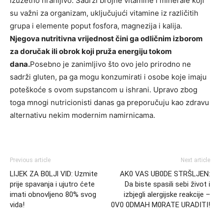
izuzetno hranljivo. Sadrži brojne vitamine i minerale koji
su važni za organizam, uključujući vitamine iz različitih
grupa i elemente poput fosfora, magnezija i kalija.
Njegova nutritivna vrijednost čini ga odličnim izborom
za doručak ili obrok koji pruža energiju tokom
dana.
Posebno je zanimljivo što ovo jelo prirodno ne
sadrži gluten, pa ga mogu konzumirati i osobe koje imaju
poteškoće s ovom supstancom u ishrani. Upravo zbog
toga mnogi nutricionisti danas ga preporučuju kao zdravu
alternativu nekim modernim namirnicama.
Previous article
Next article
LlJEK ZA B0LJl VlD: Uzmite
AK0 VAS UB0DE STRŠLJEN:
prije spavanja i ujutro ćete
Da biste spasili sebi život i
imati obnovljeno 80% svog
izbjegli alergijske reakcije –
vida!
0V0 0DMAH M0RATE URADITI!