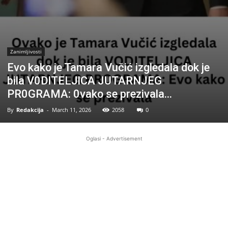
Zanimljivosti
Evo kako je Tamara Vučić izgledala dok je
bila V0DlTELJlCA JUTARNJEG
PR0GRAMA: 0vako se prezivala…
By
Redakcija
-
March 11, 2026
2058
0
Oglasi - Advertisement