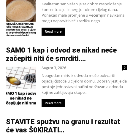
Kvalitetan san važan je za dobro raspoloženje,
koncentraciju i energiju tokom cijelog dana.
Ponekad male promjene u večernjim navikama
mogu napraviti veću razliku nego...
Read more
SAM0 1 kap i odvod se nikad neće
začepiti niti će smrditi….
August 3, 2026
0
Neugodan miris iz odvoda može pokvariti
osjećaj čistoće u cijelom domu. Dobra vijest je da
postoje jednostavni načini održavanja odvoda
koji ne zahtijevaju skupe...
Read more
STAVlTE spužvu na granu i rezultat
će vas Š0KlRATl…