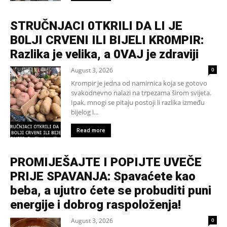
STRUČNJACI 0TKRILI DA LI JE
B0LJI CRVENI ILI BIJELI KR0MPIR:
Razlika je velika, a 0VAJ je zdraviji
August 3, 2026
0
Krompir je jedna od namirnica koja se gotovo
svakodnevno nalazi na trpezama širom svijeta.
Ipak, mnogi se pitaju postoji li razlika između
bijelog i...
Read more
PROMIJEŠAJTE I POPIJTE UVEČE
PRIJE SPAVANJA: Spavaćete kao
beba, a ujutro ćete se probuditi puni
energije i dobrog raspoloženja!
August 3, 2026
0