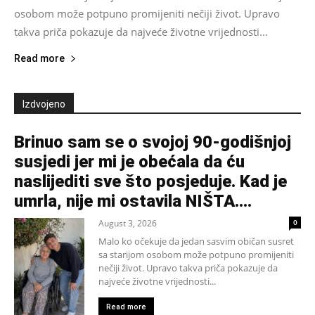
osobom može potpuno promijeniti nečiji život. Upravo
takva priča pokazuje da najveće životne vrijednosti...
Read more
Izdvojeno
Brinuo sam se o svojoj 90-godišnjoj
susjedi jer mi je obećala da ću
naslijediti sve što posjeduje. Kad je
umrla, nije mi ostavila NIŠTA....
August 3, 2026
0
Malo ko očekuje da jedan sasvim običan susret
sa starijom osobom može potpuno promijeniti
nečiji život. Upravo takva priča pokazuje da
najveće životne vrijednosti...
Read more