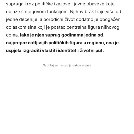
supruga kroz političke izazove i javne obaveze koje
dolaze s njegovom funkcijom. Njihov brak traje više od
jedne decenije, a porodični život dodatno je obogaćen
dolaskom sina koji je postao centralna figura njihovog
doma.
Iako je njen suprug godinama jedna od
najprepoznatljivijih političkih figura u regionu, ona je
uspjela izgraditi vlastiti identitet i životni put.
Sadržaj se nastavlja nakon oglasa