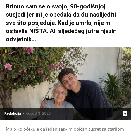
Brinuo sam se o svojoj 90-godišnjoj
susjedi jer mi je obećala da ću naslijediti
sve što posjeduje. Kad je umrla, nije mi
ostavila NIŠTA. Ali sljedećeg jutra njezin
odvjetnik...
Redakcija
-
August 3, 2026
0
Malo ko očekuje da jedan sasvim običan susret sa starijom