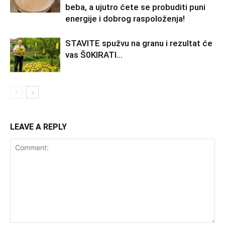
beba, a ujutro ćete se probuditi puni
energije i dobrog raspoloženja!
STAVlTE spužvu na granu i rezultat će
vas Š0KlRATl…
LEAVE A REPLY