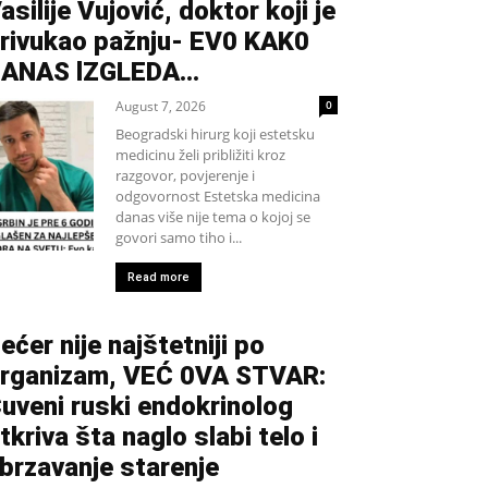
asilije Vujović, doktor koji je
rivukao pažnju- EV0 KAK0
DANAS lZGLEDA…
August 7, 2026
0
Beogradski hirurg koji estetsku
medicinu želi približiti kroz
razgovor, povjerenje i
odgovornost Estetska medicina
danas više nije tema o kojoj se
govori samo tiho i...
Read more
ećer nije najštetniji po
rganizam, VEĆ 0VA STVAR:
uveni ruski endokrinolog
tkriva šta naglo slabi telo i
brzavanje starenje