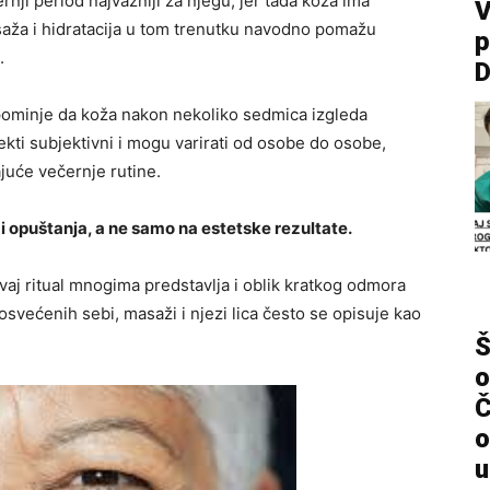
ji period najvažniji za njegu, jer tada koža ima
V
saža i hidratacija u tom trenutku navodno pomažu
p
.
spominje da koža nakon nekoliko sedmica izgleda
fekti subjektivni i mogu varirati od osobe do osobe,
ajuće večernje rutine.
i opuštanja, a ne samo na estetske rezultate.
vaj ritual mnogima predstavlja i oblik kratkog odmora
većenih sebi, masaži i njezi lica često se opisuje kao
Š
o
Č
o
u