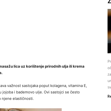
P
masažu lica uz korištenje prirodnih ulja ili krema
oč
a.
z
u
va važnost sastojaka poput kolagena, vitamina E,
s
su jojoba i bademovo ulje. Ovi sastojci se često
R
 njene elastičnosti.