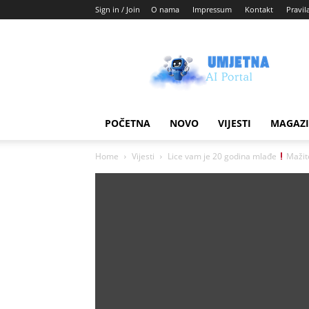
Sign in / Join
O nama
Impressum
Kontakt
Pravil
Umjetni
AI
blog
POČETNA
NOVO
VIJESTI
MAGAZ
Home
Vijesti
Lice vam je 20 godina mlađe
Mažite