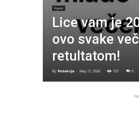
Vijesti
Lice vam je 2
ovo svake veče
retultatom!
By
Redakcija
-
May 17, 2026
727
0
Ogl