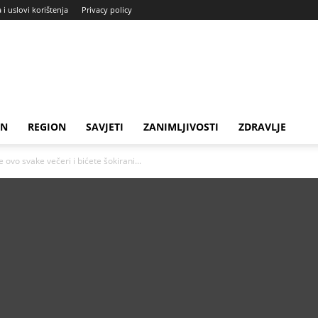
a i uslovi korištenja
Privacy policy
IN
REGION
SAVJETI
ZANIMLJIVOSTI
ZDRAVLJE
 ovo svake večeri i bićete šokirani...