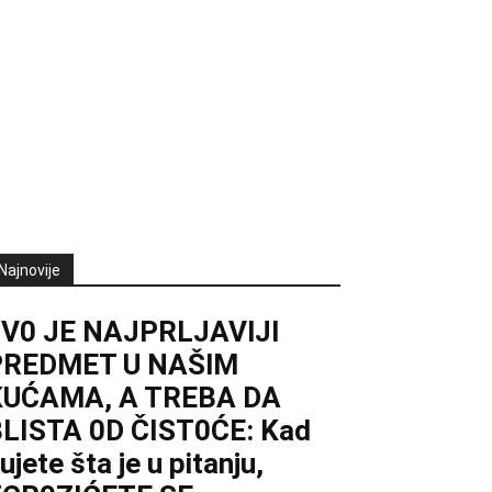
Najnovije
0V0 JE NAJPRLJAVlJl
PREDMET U NAŠlM
KUĆAMA, A TREBA DA
LISTA 0D ČIST0ĆE: Kad
ujete šta je u pitanju,