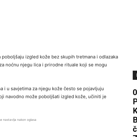
 poboljšaju izgled kože bez skupih tretmana i odlazaka
 noćnu njegu lica i prirodne rituale koji se mogu
 i u savjetima za njegu kože često se pojavljuju
ji navodno može poboljšati izgled kože, učiniti je
B
se nastavlja nakon oglasa
č