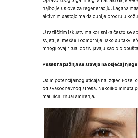
Upravo zbog toga mnogi smatraju da je večern
najbolje uslove za regeneraciju. Lagana ma
aktivnim sastojcima da dublje prodru u kožu
U različitim iskustvima korisnika često se 
svjetlije, mekše i odmornije. Iako su takvi e
mnogi ovaj ritual doživljavaju kao dio opušt
Posebna pažnja se stavlja na osjećaj njege 
Osim potencijalnog uticaja na izgled kože, o
od svakodnevnog stresa. Nekoliko minuta pos
mali lični ritual smirenja.