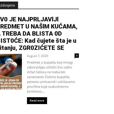
Izdvojeno
V0 JE NAJPRLJAVlJl
REDMET U NAŠlM KUĆAMA,
 TREBA DA BLISTA 0D
IST0ĆE: Kad čujete šta je u
itanju, ZGR0ZIĆETE SE
August 7, 2026
0
Predmet u kupatilu koji mnogi
zaboravljaju očistiti: Evo zašto
držač četkica ne treba biti
zanemaren Čistimo kupatilo,
peremo umivaonik i održavamo
površine koje svakodnevno
koristimo,...
Read more