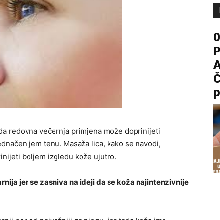
0
P
A
Č
p
e da redovna večernja primjena može doprinijeti
ujednačenijem tenu. Masaža lica, kako se navodi,
inijeti boljem izgledu kože ujutro.
nija jer se zasniva na ideji da se koža najintenzivnije