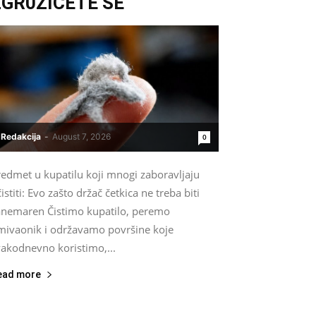
ZGR0ZIĆETE SE
Redakcija
-
August 7, 2026
0
redmet u kupatilu koji mnogi zaboravljaju
istiti: Evo zašto držač četkica ne treba biti
anemaren Čistimo kupatilo, peremo
mivaonik i održavamo površine koje
vakodnevno koristimo,...
ead more