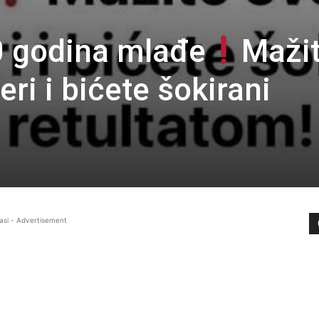
0 godina mlađe
Maži
ri i bićete šokirani
asi - Advertisement