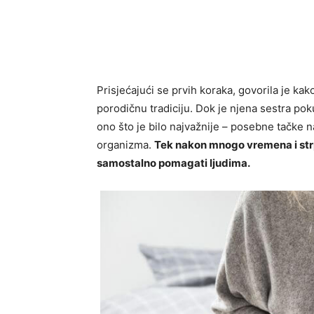
Prisjećajući se prvih koraka, govorila je kako
porodičnu tradiciju. Dok je njena sestra pokuš
ono što je bilo najvažnije – posebne tačke na
organizma.
Tek nakon mnogo vremena i strplj
samostalno pomagati ljudima.