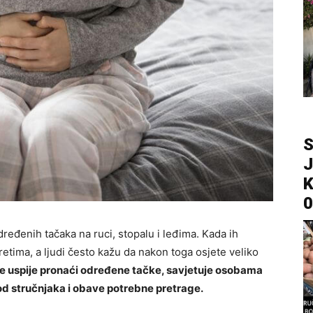
S
J
K
0
eđenih tačaka na ruci, stopalu i leđima. Kada ih
etima, a ljudi često kažu da nakon toga osjete veliko
ne uspije pronaći određene tačke, savjetuje osobama
d stručnjaka i obave potrebne pretrage.