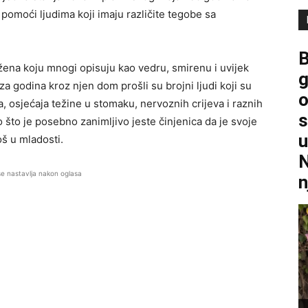
pomoći ljudima koji imaju različite tegobe sa
B
ena koju mnogi opisuju kao vedru, smirenu i uvijek
g
godina kroz njen dom prošli su brojni ljudi koji su
o
, osjećaja težine u stomaku, nervoznih crijeva i raznih
s
 što je posebno zanimljivo jeste činjenica da je svoje
u
oš u mladosti.
N
se nastavlja nakon oglasa
n