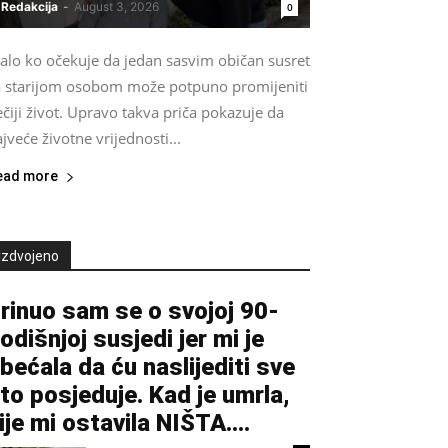
Redakcija
-
August 3, 2026
0
alo ko očekuje da jedan sasvim običan susret
a starijom osobom može potpuno promijeniti
čiji život. Upravo takva priča pokazuje da
jveće životne vrijednosti...
ead more
Izdvojeno
rinuo sam se o svojoj 90-
odišnjoj susjedi jer mi je
bećala da ću naslijediti sve
to posjeduje. Kad je umrla,
ije mi ostavila NIŠTA....