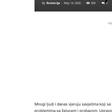
By
Redakcija
-
May 14, 2026
600
0
Ogl
Mnogi ljudi i danas vjeruju savjetima koji s
problemima sa želucem i probavom. Upravo j