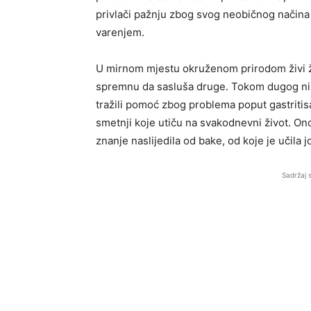
privlači pažnju zbog svog neobičnog načina 
varenjem.
U mirnom mjestu okruženom prirodom živi ž
spremnu da sasluša druge. Tokom dugog niza 
tražili pomoć zbog problema poput gastritisa
smetnji koje utiču na svakodnevni život. Ono
znanje naslijedila od bake, od koje je učila j
Sadržaj 