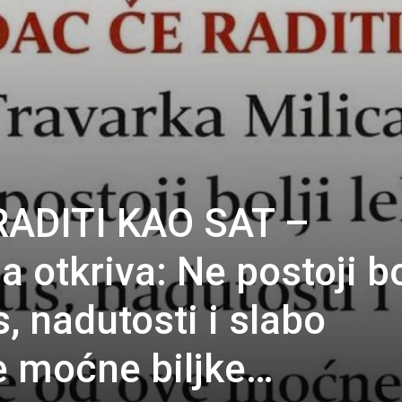
ADITI KAO SAT –
a otkriva: Ne postoji bo
s, nadutosti i slabo
e moćne biljke…