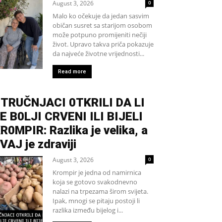
August 3, 2026
0
Malo ko očekuje da jedan sasvim
običan susret sa starijom osobom
može potpuno promijeniti nečiji
život. Upravo takva priča pokazuje
da najveće životne vrijednosti...
Read more
TRUČNJACI 0TKRILI DA LI
E B0LJI CRVENI ILI BIJELI
R0MPIR: Razlika je velika, a
VAJ je zdraviji
August 3, 2026
0
Krompir je jedna od namirnica
koja se gotovo svakodnevno
nalazi na trpezama širom svijeta.
Ipak, mnogi se pitaju postoji li
razlika između bijelog i...