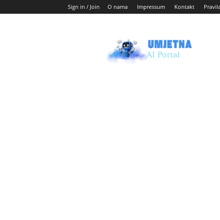
Sign in / Join
O nama
Impressum
Kontakt
Pravil
Umjetni
AI
blog