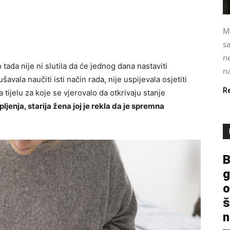
M
s
ne
 tada nije ni slutila da će jednog dana nastaviti
na
avala naučiti isti način rada, nije uspijevala osjetiti
R
 tijelu za koje se vjerovalo da otkrivaju stanje
enja, starija žena joj je rekla da je spremna
B
g
o
š
n