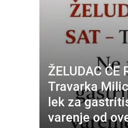
ŽELUDAC ĆE R
Travarka Milic
lek za gastriti
varenje od ov