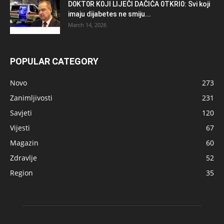
D0KT0R K0Jl LlJEČl DAČlĆA 0TKRl0: Svi koji
imaju dijabetes ne smiju...
March 14, 2026
POPULAR CATEGORY
Novo
273
Zanimljivosti
231
Savjeti
120
Vijesti
67
Magazin
60
Zdravlje
52
Region
35