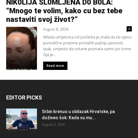
NlK0LlJA SL0MLJENA D0 B0LA:
“Mnogo te volim, kako cu bez tebe
nastaviti svoj život?”
August 8, 2026
0
Mlada umjetnica od početka je znala da će njeno
porodično prezime privlačiti pažnju javnosti.
Ipak, umjesto da ostane poznata samo po tome
čija je...
Read more
EDITOR PICKS
Srbin krenuo u obilazak Hrvatske, pa
doživeo šok: Kada su mu...
August 2, 2026