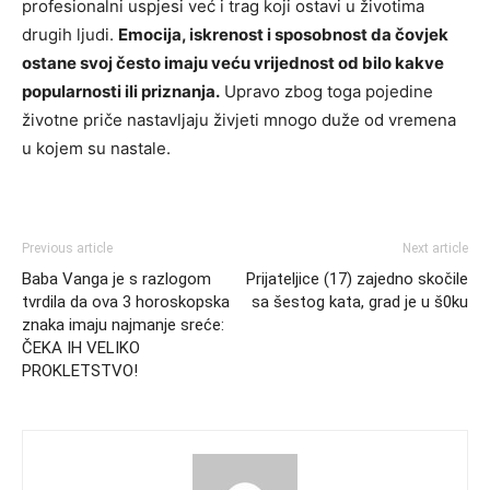
profesionalni uspjesi već i trag koji ostavi u životima
drugih ljudi.
Emocija, iskrenost i sposobnost da čovjek
ostane svoj često imaju veću vrijednost od bilo kakve
popularnosti ili priznanja.
Upravo zbog toga pojedine
životne priče nastavljaju živjeti mnogo duže od vremena
u kojem su nastale.
Previous article
Next article
Baba Vanga je s razlogom
Prijateljice (17) zajedno skočile
tvrdila da ova 3 horoskopska
sa šestog kata, grad je u š0ku
znaka imaju najmanje sreće:
ČEKA IH VELIKO
PROKLETSTVO!