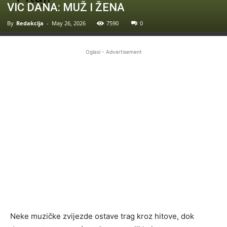
VIC DANA: MUŽ I ŽENA
By
Redakcija
-
May 26, 2026
7590
0
Oglasi - Advertisement
Neke muzičke zvijezde ostave trag kroz hitove, dok