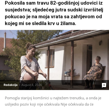
Pokosila sam travu 82-godišnjoj udovici iz
susjedstva; sljedećeg jutra sudski izvršitelj
pokucao je na moja vrata sa zahtjevom od
kojeg mi se sledila krv u žilama.
Redakcija
-
August 8, 2026
0
Pomogla starijoj komšinici u najtežem trenutku, a onda je
uslijedio poziv koji nije očekivala Nije očekivala da će