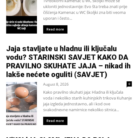
Tvrdokorni kamenac u WC školjki može se
ukloniti jednostavnije: Evo šta treba znati prije
čišćenja Kamenac u WC školjki zna biti veoma
uporan i često...
Read more
Jaja stavljate u hladnu ili ključalu
vodu? STARINSKI SAVJET KAKO DA
PRAVILNO SKUHATE JAJA – nikad ih
lakše nećete oguliti (SAVJET)
August 8, 2026
0
Kako pravilno skuhati jaja: Hladna ili ključala
voda i nekoliko starih kuhinjskih trikova Kuhanje
jaja izgleda jednostavno, ali i kod ove
svakodnevne namirnice nekoliko sitnica...
Read more