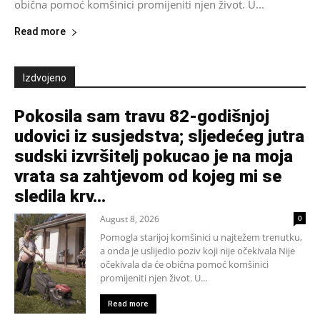
obična pomoć komšinici promijeniti njen život. U...
Read more
Izdvojeno
Pokosila sam travu 82-godišnjoj
udovici iz susjedstva; sljedećeg jutra
sudski izvršitelj pokucao je na moja
vrata sa zahtjevom od kojeg mi se
sledila krv...
August 8, 2026
0
Pomogla starijoj komšinici u najtežem trenutku,
a onda je uslijedio poziv koji nije očekivala Nije
očekivala da će obična pomoć komšinici
promijeniti njen život. U...
Read more