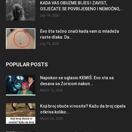
KADA VAS OBUZME BIJES I ZAVIST,
OSJEĆATE SE POVRIJEĐENO I NEMOĆNO,...
July 18, 2026
Evo šta tačno znači kada vam iz mladeža
raste dlaka: Da...
July 15, 2026
POPULAR POSTS
Napokon se oglasio KEMlŠ: Evo sta se
desava sa Zoricom nakon...
March 12, 2026
Koji broj obuće vi nosite? Kažu da broj cipela
otkriva koliko...
March 28, 2026