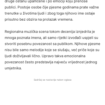
druge ostanu upamćene i po emociji koju prenose
publici. Postoje osobe čije pjesme godinama prate važne
trenutke u životima ljudi i zbog toga njihovo ime ostaje
prisutno bez obzira na prolazak vremena.
Regionalna muzička scena tokom decenija iznjedrila je
mnoga poznata imena, ali samo rijetki izvođači uspjeli su
stvoriti posebnu povezanost sa publikom. Njihove pjesme
nisu bile samo melodije koje se slušaju, već priče koje su
ljudi doživljavali lično. Upravo takva emocionalna
povezanost često predstavlja najveću vrijednost jednog
umjetnika.
Sadržaj se nastavlja nakon oglasa