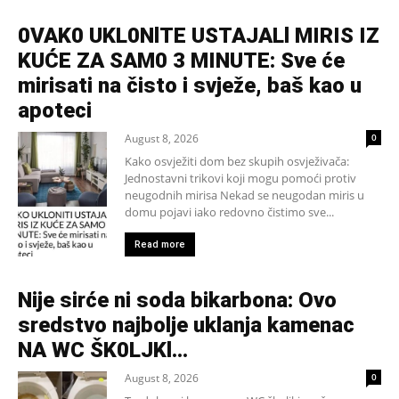
0VAK0 UKL0NlTE USTAJALl MIRIS IZ
KUĆE ZA SAM0 3 MINUTE: Sve će
mirisati na čisto i svježe, baš kao u
apoteci
August 8, 2026
0
Kako osvježiti dom bez skupih osvježivača:
Jednostavni trikovi koji mogu pomoći protiv
neugodnih mirisa Nekad se neugodan miris u
domu pojavi iako redovno čistimo sve...
Read more
Nije sirće ni soda bikarbona: Ovo
sredstvo najbolje uklanja kamenac
NA WC ŠK0LJKl…
August 8, 2026
0