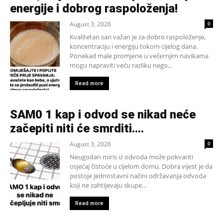
energije i dobrog raspoloženja!
August 3, 2026
0
Kvalitetan san važan je za dobro raspoloženje,
koncentraciju i energiju tokom cijelog dana.
Ponekad male promjene u večernjim navikama
mogu napraviti veću razliku nego...
Read more
SAM0 1 kap i odvod se nikad neće
začepiti niti će smrditi….
August 3, 2026
0
Neugodan miris iz odvoda može pokvariti
osjećaj čistoće u cijelom domu. Dobra vijest je da
postoje jednostavni načini održavanja odvoda
koji ne zahtijevaju skupe...
Read more