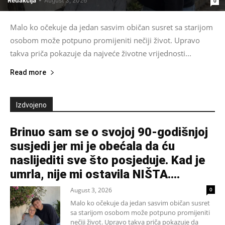
Redakcija
-
August 3, 2026
0
Malo ko očekuje da jedan sasvim običan susret sa starijom
osobom može potpuno promijeniti nečiji život. Upravo
takva priča pokazuje da najveće životne vrijednosti...
Read more
Izdvojeno
Brinuo sam se o svojoj 90-godišnjoj
susjedi jer mi je obećala da ću
naslijediti sve što posjeduje. Kad je
umrla, nije mi ostavila NIŠTA....
August 3, 2026
0
Malo ko očekuje da jedan sasvim običan susret
sa starijom osobom može potpuno promijeniti
nečiji život. Upravo takva priča pokazuje da