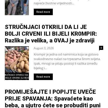
najveće životne vrijednosti...
Read more
STRUČNJACI 0TKRILI DA LI JE
B0LJI CRVENI ILI BIJELI KR0MPIR:
Razlika je velika, a 0VAJ je zdraviji
August 3, 2026
0
Krompir je jedna od namirnica koja se gotovo
svakodnevno nalazi na trpezama širom svijeta.
Ipak, mnogi se pitaju postoji li razlika između
bijelog i...
Read more
PROMIJEŠAJTE I POPIJTE UVEČE
PRIJE SPAVANJA: Spavaćete kao
beba, a ujutro ćete se probuditi puni