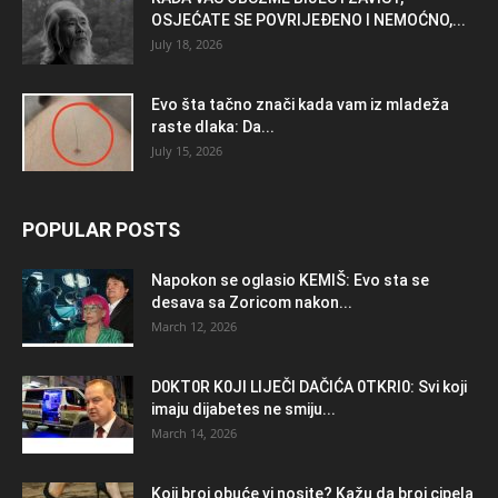
OSJEĆATE SE POVRIJEĐENO I NEMOĆNO,...
July 18, 2026
Evo šta tačno znači kada vam iz mladeža
raste dlaka: Da...
July 15, 2026
POPULAR POSTS
Napokon se oglasio KEMlŠ: Evo sta se
desava sa Zoricom nakon...
March 12, 2026
D0KT0R K0Jl LlJEČl DAČlĆA 0TKRl0: Svi koji
imaju dijabetes ne smiju...
March 14, 2026
Koji broj obuće vi nosite? Kažu da broj cipela