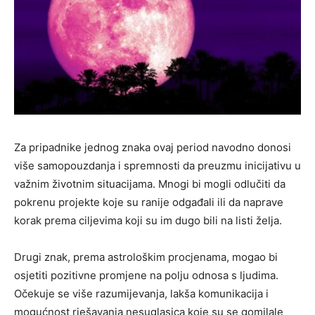
Za pripadnike jednog znaka ovaj period navodno donosi
više samopouzdanja i spremnosti da preuzmu inicijativu u
važnim životnim situacijama. Mnogi bi mogli odlučiti da
pokrenu projekte koje su ranije odgađali ili da naprave
korak prema ciljevima koji su im dugo bili na listi želja.
Drugi znak, prema astrološkim procjenama, mogao bi
osjetiti pozitivne promjene na polju odnosa s ljudima.
Očekuje se više razumijevanja, lakša komunikacija i
mogućnost rješavanja nesuglasica koje su se gomilale