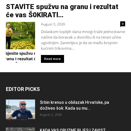
STAVlTE spužvu na granu i rezultat
će vas Š0KlRATl…
August 3, 2026
0
Dolaskom toplijih dana mnogi traže jednostavne
načine da boravak u dvorištu ili na terasi učine
ugodnijim. Zanimljivo je da se među brojnim
kućnim trikovima...
Read more
EDITOR PICKS
Srbin krenuo u obilazak Hrvatske, pa
doživeo šok: Kada su mu...
August 2, 2026
KADA VAS OBUZME BIJES I ZAVIST,