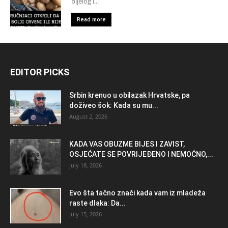
bijelog i...
Read more
EDITOR PICKS
Srbin krenuo u obilazak Hrvatske, pa
doživeo šok: Kada su mu...
August 2, 2026
KADA VAS OBUZME BIJES I ZAVIST,
OSJEĆATE SE POVRIJEĐENO I NEMOĆNO,...
July 18, 2026
Evo šta tačno znači kada vam iz mladeža
raste dlaka: Da...
July 15, 2026