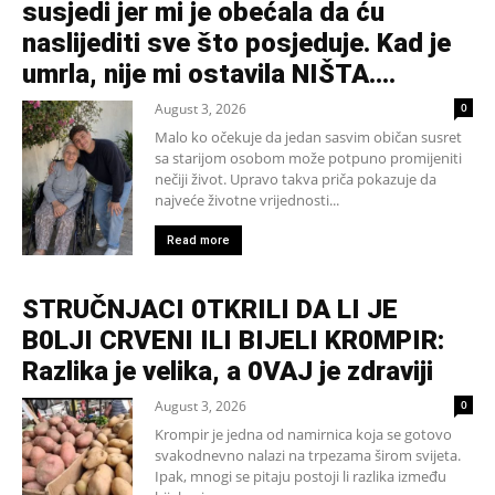
susjedi jer mi je obećala da ću
naslijediti sve što posjeduje. Kad je
umrla, nije mi ostavila NIŠTA....
August 3, 2026
0
Malo ko očekuje da jedan sasvim običan susret
sa starijom osobom može potpuno promijeniti
nečiji život. Upravo takva priča pokazuje da
najveće životne vrijednosti...
Read more
STRUČNJACI 0TKRILI DA LI JE
B0LJI CRVENI ILI BIJELI KR0MPIR:
Razlika je velika, a 0VAJ je zdraviji
August 3, 2026
0
Krompir je jedna od namirnica koja se gotovo
svakodnevno nalazi na trpezama širom svijeta.
Ipak, mnogi se pitaju postoji li razlika između