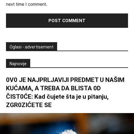
next time I comment.
Oglasi - advertisement
Najnovije
0V0 JE NAJPRLJAVlJl PREDMET U NAŠlM
KUĆAMA, A TREBA DA BLISTA 0D
ČIST0ĆE: Kad čujete šta je u pitanju,
ZGR0ZIĆETE SE