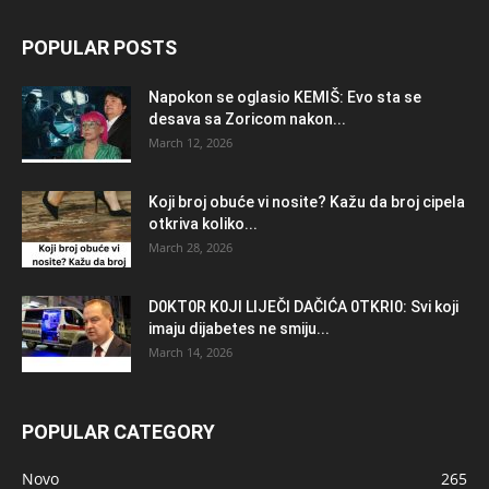
POPULAR POSTS
Napokon se oglasio KEMlŠ: Evo sta se
desava sa Zoricom nakon...
March 12, 2026
Koji broj obuće vi nosite? Kažu da broj cipela
otkriva koliko...
March 28, 2026
D0KT0R K0Jl LlJEČl DAČlĆA 0TKRl0: Svi koji
imaju dijabetes ne smiju...
March 14, 2026
POPULAR CATEGORY
Novo
265