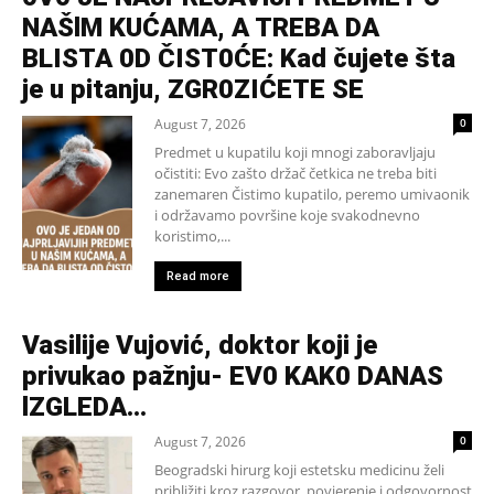
NAŠlM KUĆAMA, A TREBA DA
BLISTA 0D ČIST0ĆE: Kad čujete šta
je u pitanju, ZGR0ZIĆETE SE
August 7, 2026
0
Predmet u kupatilu koji mnogi zaboravljaju
očistiti: Evo zašto držač četkica ne treba biti
zanemaren Čistimo kupatilo, peremo umivaonik
i održavamo površine koje svakodnevno
koristimo,...
Read more
Vasilije Vujović, doktor koji je
privukao pažnju- EV0 KAK0 DANAS
lZGLEDA…
August 7, 2026
0
Beogradski hirurg koji estetsku medicinu želi
približiti kroz razgovor, povjerenje i odgovornost