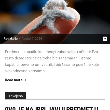
Redakcija
-
August 7, 2026
0
Predmet u kupatilu koji mnogi zaboravljaju očistiti: Evo
zašto držač četkica ne treba biti zanemaren Čistimo
kupatilo, peremo umivaonik i održavamo površine koje
svakodnevno koristimo,...
Read more
Izdvojeno
0V0 JE NAJPRLJAVlJl PREDMET U