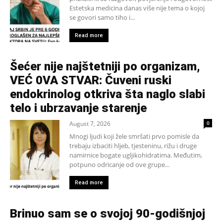
Estetska medicina danas više nije tema o kojoj
se govori samo tiho i...
Read more
Šećer nije najštetniji po organizam,
VEĆ 0VA STVAR: Čuveni ruski
endokrinolog otkriva šta naglo slabi
telo i ubrzavanje starenje
August 7, 2026
0
Mnogi ljudi koji žele smršati prvo pomisle da
trebaju izbaciti hljeb, tjesteninu, rižu i druge
namirnice bogate ugljikohidratima. Međutim,
potpuno odricanje od ove grupe...
Read more
Brinuo sam se o svojoj 90-godišnjoj