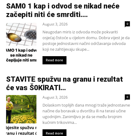
SAM0 1 kap i odvod se nikad neće
začepiti niti će smrditi….
August 3, 2026
0
Neugodan miris iz odvoda može pokvariti
osjećaj čistoće u cijelom domu. Dobra vijest je da
postoje jednostavni načini održavanja odvoda
koji ne zahtijevaju skupe...
Read more
STAVlTE spužvu na granu i rezultat
će vas Š0KlRATl…
August 3, 2026
0
Dolaskom toplijih dana mnogi traže jednostavne
načine da boravak u dvorištu ili na terasi učine
ugodnijim. Zanimljivo je da se među brojnim
kućnim trikovima...
Read more