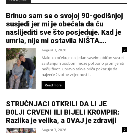
Brinuo sam se o svojoj 90-godišnjoj
susjedi jer mi je obećala da ću
naslijediti sve što posjeduje. Kad je
umrla, nije mi ostavila NIŠTA....
August 3, 2026
0
Malo ko očekuje da jedan sasvim običan susret
sa starijom osobom može potpuno promijeniti
nečiji život. Upravo takva priča pokazuje da
najveće životne vrijednosti...
Read more
STRUČNJACI 0TKRILI DA LI JE
B0LJI CRVENI ILI BIJELI KR0MPIR:
Razlika je velika, a 0VAJ je zdraviji
August 3, 2026
0