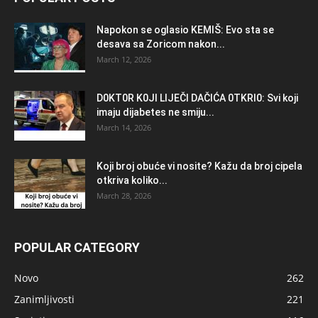
Napokon se oglasio KEMlŠ: Evo sta se
desava sa Zoricom nakon...
March 12, 2026
D0KT0R K0Jl LlJEČl DAČlĆA 0TKRl0: Svi koji
imaju dijabetes ne smiju...
March 14, 2026
Koji broj obuće vi nosite? Kažu da broj cipela
otkriva koliko...
March 28, 2026
POPULAR CATEGORY
Novo
262
Zanimljivosti
221