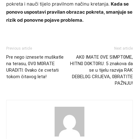
pokreta i nauči tijelo pravilnom načinu kretanja.
Kada se
ponovo uspostavi pravilan obrazac pokreta, smanjuje se
rizik od ponovne pojave problema.
Previous article
Next article
Pre nego iznesete muškatle
AK0 IMATE 0VE SIMPT0ME,
na terasu, 0V0 M0RATE
HITN0 D0KT0RU: 5 znakova da
URADlTl: 0vako će cvetati
se u tijelu razvija RAK
tokom čitavog leta!
DEBEL0G CRIJEVA, 0BRATITE
PAŽNJU!