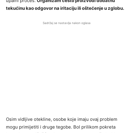
upalni proces.
Organizam često proizvodi dodatnu
tekućinu kao odgovor na iritaciju ili oštećenje u zglobu.
Sadržaj se nastavlja nakon oglasa
Osim vidljive otekline, osobe koje imaju ovaj problem
mogu primijetiti i druge tegobe. Bol prilikom pokreta