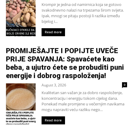
Krompir je jedna od namirnica koja se gotovo
svakodnevno nalazi na trpezama širom svijeta.
Ipak, mnogi se pitaju postoji li razlika između
bijelog i...
Read more
PROMIJEŠAJTE I POPIJTE UVEČE
PRIJE SPAVANJA: Spavaćete kao
beba, a ujutro ćete se probuditi puni
energije i dobrog raspoloženja!
August 3, 2026
0
Kvalitetan san važan je za dobro raspoloženje,
koncentraciju i energiju tokom cijelog dana.
Ponekad male promjene u večernjim navikama
mogu napraviti veću razliku nego...
Read more