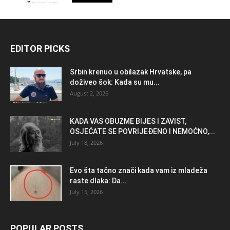
EDITOR PICKS
Srbin krenuo u obilazak Hrvatske, pa
doživeo šok: Kada su mu...
August 2, 2026
KADA VAS OBUZME BIJES I ZAVIST,
OSJEĆATE SE POVRIJEĐENO I NEMOĆNO,...
July 18, 2026
Evo šta tačno znači kada vam iz mladeža
raste dlaka: Da...
July 15, 2026
POPULAR POSTS