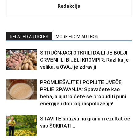
Redakcija
RELATED ARTICLES
MORE FROM AUTHOR
STRUČNJACI 0TKRILI DA LI JE B0LJI
CRVENI ILI BIJELI KR0MPIR: Razlika je
velika, a 0VAJ je zdraviji
PROMIJEŠAJTE I POPIJTE UVEČE
PRIJE SPAVANJA: Spavaćete kao
beba, a ujutro ćete se probuditi puni
energije i dobrog raspoloženja!
STAVlTE spužvu na granu i rezultat će
vas Š0KlRATl…