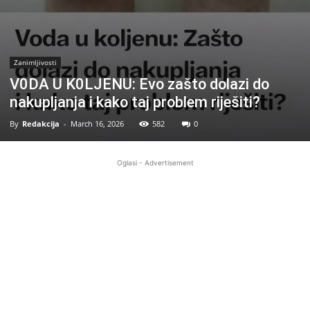
Zanimljivosti
V0DA U K0LJENU: Evo zašto dolazi do
nakupljanja i kako taj problem riješiti?
By
Redakcija
-
March 16, 2026
582
0
Oglasi - Advertisement