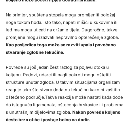
Na primjer, spuštena stopala mogu promijeniti položaj
noge tokom hoda. Isto tako, napeti mišići u kukovima ili
leđima mogu uticati na držanje tijela. Dugoročno, takve
promjene mogu izazvati nepravilno opterećenje zgloba.
Kao posljedica toga može se razviti upala i povećano
stvaranje zglobne tekućine.
Povrede su još jedan čest razlog za pojavu otoka u
koljenu. Padovi, udarci ili nagli pokreti mogu oštetiti
strukture unutar zgloba. U takvim situacijama organizam
reaguje tako što stvara dodatnu tekućinu kako bi zaštitio
oštećeno područje.Takva reakcija može nastati kada dođe
do istegnuća ligamenata, oštećenja hrskavice ili problema
s unutrašnjim dijelovima zgloba.
Nakon povrede koljeno
često brzo otiče i postaje bolno na dodir.