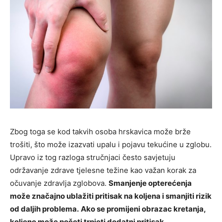
Zbog toga se kod takvih osoba hrskavica može brže
trošiti, što može izazvati upalu i pojavu tekućine u zglobu.
Upravo iz tog razloga stručnjaci često savjetuju
održavanje zdrave tjelesne težine kao važan korak za
očuvanje zdravlja zglobova.
Smanjenje opterećenja
može značajno ublažiti pritisak na koljena i smanjiti rizik
od daljih problema.
Ako se promijeni obrazac kretanja,
koljeno može početi trpjeti dodatni pritisak.