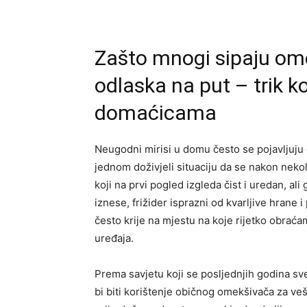
Zašto mnogi sipaju ome
odlaska na put – trik k
domaćicama
Neugodni mirisi u domu često se pojavljuj
jednom doživjeli situaciju da se nakon neko
koji na prvi pogled izgleda čist i uredan, a
iznese, frižider isprazni od kvarljive hrane i
često krije na mjestu na koje rijetko obrać
uređaja.
Prema savjetu koji se posljednjih godina sv
bi biti korištenje običnog omekšivača za ve