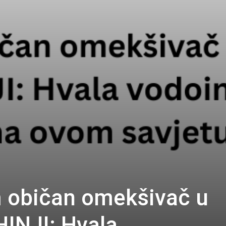
 običan omekšivač u
INJI: Hvala