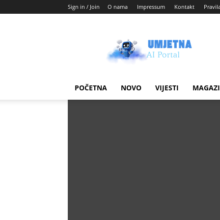
Sign in / Join
O nama
Impressum
Kontakt
Pravil
Umjetni
AI
blog
POČETNA
NOVO
VIJESTI
MAGAZ