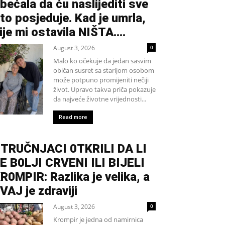
bećala da ću naslijediti sve
to posjeduje. Kad je umrla,
ije mi ostavila NIŠTA....
August 3, 2026
0
Malo ko očekuje da jedan sasvim
običan susret sa starijom osobom
može potpuno promijeniti nečiji
život. Upravo takva priča pokazuje
da najveće životne vrijednosti...
Read more
TRUČNJACI 0TKRILI DA LI
E B0LJI CRVENI ILI BIJELI
R0MPIR: Razlika je velika, a
VAJ je zdraviji
August 3, 2026
0
Krompir je jedna od namirnica