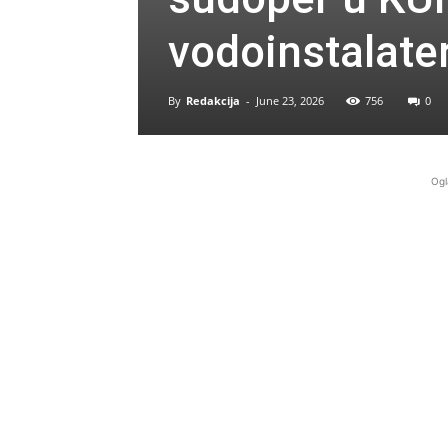
vodoinstalate
By
Redakcija
-
June 23, 2026
756
0
Ogl