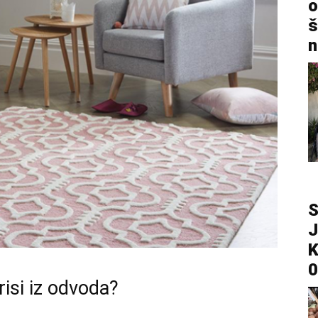
o
š
n
S
J
K
0
isi iz odvoda?