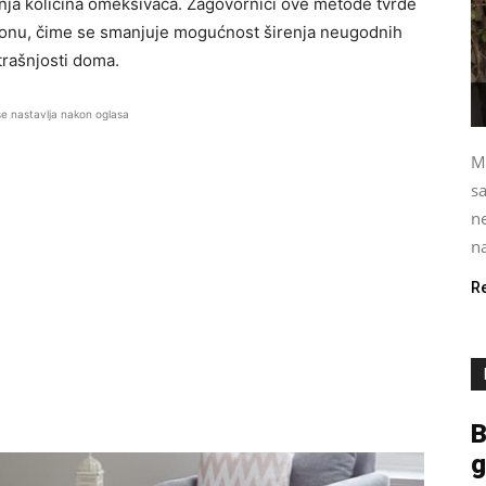
anja količina omekšivača. Zagovornici ove metode tvrde
sifonu, čime se smanjuje mogućnost širenja neugodnih
trašnjosti doma.
se nastavlja nakon oglasa
M
s
ne
na
R
B
g