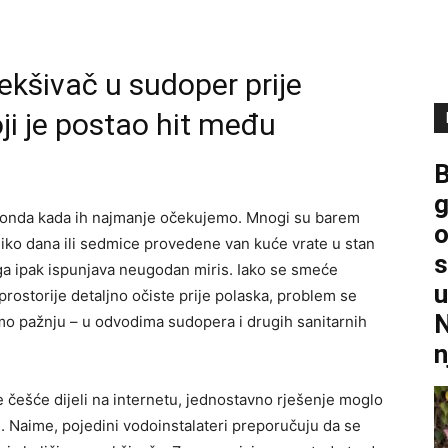
kšivač u sudoper prije
oji je postao hit među
B
g
u onda kada ih najmanje očekujemo. Mnogi su barem
o
liko dana ili sedmice provedene van kuće vrate u stan
s
li ga ipak ispunjava neugodan miris. Iako se smeće
u
 prostorije detaljno očiste prije polaska, problem se
N
amo pažnju – u odvodima sudopera i drugih sanitarnih
n
e češće dijeli na internetu, jednostavno rješenje moglo
š. Naime, pojedini vodoinstalateri preporučuju da se