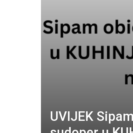
UVIJEK Sipam
sudoper u KUH