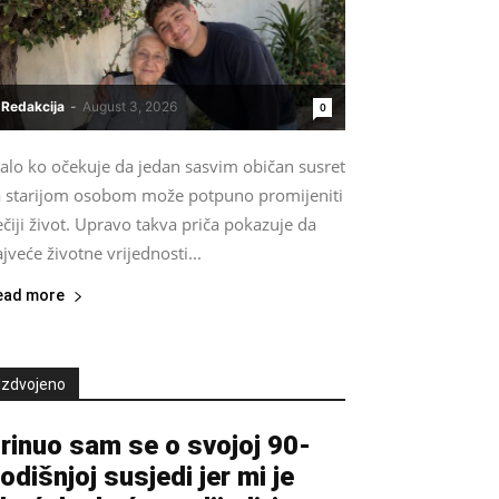
Redakcija
-
August 3, 2026
0
alo ko očekuje da jedan sasvim običan susret
a starijom osobom može potpuno promijeniti
čiji život. Upravo takva priča pokazuje da
jveće životne vrijednosti...
ead more
Izdvojeno
rinuo sam se o svojoj 90-
odišnjoj susjedi jer mi je