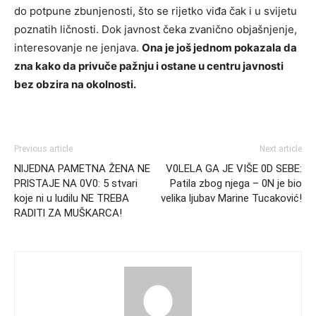
do potpune zbunjenosti, što se rijetko viđa čak i u svijetu
poznatih ličnosti. Dok javnost čeka zvanično objašnjenje,
interesovanje ne jenjava.
Ona je još jednom pokazala da
zna kako da privuče pažnju i ostane u centru javnosti
bez obzira na okolnosti.
Previous article
Next article
NlJEDNA PAMETNA ŽENA NE
V0LELA GA JE VIŠE 0D SEBE:
PRlSTAJE NA 0V0: 5 stvari
Patila zbog njega – 0N je bio
koje ni u ludilu NE TREBA
velika ljubav Marine Tucaković!
RADlTl ZA MUŠKARCA!