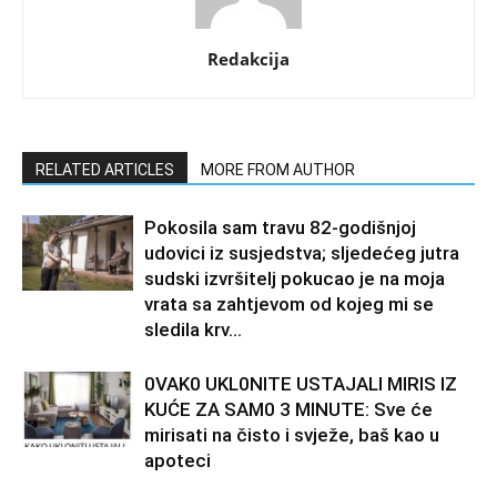
Redakcija
RELATED ARTICLES
MORE FROM AUTHOR
Pokosila sam travu 82-godišnjoj
udovici iz susjedstva; sljedećeg jutra
sudski izvršitelj pokucao je na moja
vrata sa zahtjevom od kojeg mi se
sledila krv...
0VAK0 UKL0NlTE USTAJALl MIRIS IZ
KUĆE ZA SAM0 3 MINUTE: Sve će
mirisati na čisto i svježe, baš kao u
apoteci