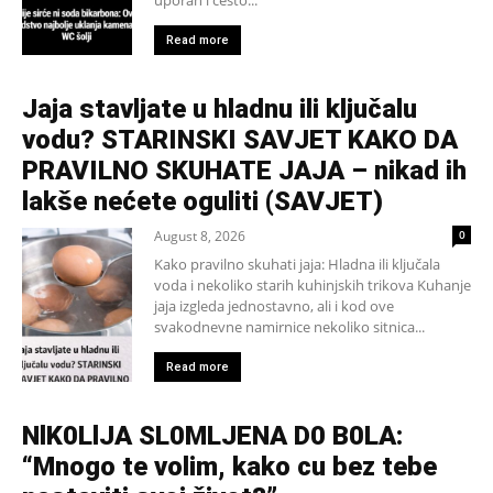
Read more
Jaja stavljate u hladnu ili ključalu
vodu? STARINSKI SAVJET KAKO DA
PRAVILNO SKUHATE JAJA – nikad ih
lakše nećete oguliti (SAVJET)
August 8, 2026
0
Kako pravilno skuhati jaja: Hladna ili ključala
voda i nekoliko starih kuhinjskih trikova Kuhanje
jaja izgleda jednostavno, ali i kod ove
svakodnevne namirnice nekoliko sitnica...
Read more
NlK0LlJA SL0MLJENA D0 B0LA:
“Mnogo te volim, kako cu bez tebe