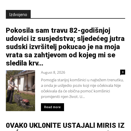
Izdvojeno
Pokosila sam travu 82-godišnjoj
udovici iz susjedstva; sljedećeg jutra
sudski izvršitelj pokucao je na moja
vrata sa zahtjevom od kojeg mi se
sledila krv...
August 8, 2026
0
Pomogla starijoj komšinici u najtežem trenutku,
a onda je uslijedio poziv koji nije očekivala Nije
očekivala da će obična pomoć komšinici
promijeniti njen život. U...
Read more
0VAK0 UKL0NlTE USTAJALl MIRIS IZ