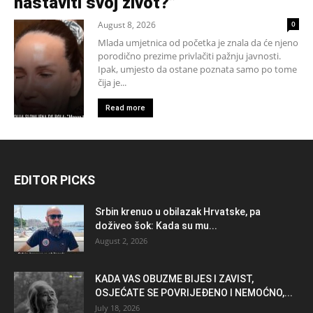
nastaviti svoj život?”
August 8, 2026
0
Mlada umjetnica od početka je znala da će njeno
porodično prezime privlačiti pažnju javnosti.
Ipak, umjesto da ostane poznata samo po tome
čija je...
Read more
EDITOR PICKS
Srbin krenuo u obilazak Hrvatske, pa
doživeo šok: Kada su mu...
August 2, 2026
KADA VAS OBUZME BIJES I ZAVIST,
OSJEĆATE SE POVRIJEĐENO I NEMOĆNO,...
July 18, 2026