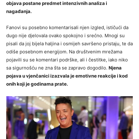
objava postane predmet intenzivnih analiza i
nagađanja.
Fanovi su posebno komentarisali njen izgled, ističući da
dugo nije djelovala ovako spokojno i srećno. Mnogi su
pisali da joj bijela haljina i osmijeh savršeno pristaju, te da
odiše posebnom energijom. Na društvenim mrežama
pojavili su se komentari podrške, ali i čestitke, iako niko
sa sigurnošću ne zna šta se zapravo dogodilo.
Njena
pojava u vjenčanici izazvala je emotivne reakcije i kod
onih koji je godinama prate.