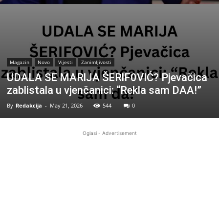
Magazin
Novo
Vijesti
Zanimljivosti
UDALA SE MARlJA ŠERlF0VIĆ? Pjevačica
zablistala u vjenčanici: “Rekla sam DAA!”
By
Redakcija
-
May 21, 2026
544
0
Oglasi - Advertisement