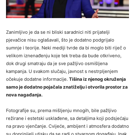
Zanimljivo je da se ni bliski saradnici niti prijatelji
pjevačice nisu oglašavali, što je dodatno podgrijalo
sumnje i teorije. Neki mediji tvrde da bi moglo biti riječ o
velikom iznenađenju koje tek treba da bude otkriveno,
dok drugi smatraju da je sve pažljivo osmišljena
kampanja. U svakom slučaju, javnost s nestrpljenjem
očekuje dodatne informacije.
Tišina iz njenog okruženja
samo je dodatno pojačala znatiželju i otvorila prostor za
nova nagađanja.
Fotografije su, prema mišljenju mnogih, bile pažljivo
režirane i estetski usklađene, sa detaljima koji podsjećaju
na pravo vjenčanje. Cvijeće, ambijent i atmosfera dodatno
su doprinijeli utisku da se radi o stvarnom događaju. Ipak,