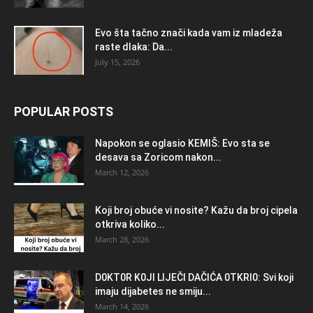
Evo šta tačno znači kada vam iz mladeža
raste dlaka: Da...
July 15, 2026
POPULAR POSTS
Napokon se oglasio KEMlŠ: Evo sta se
desava sa Zoricom nakon...
March 12, 2026
Koji broj obuće vi nosite? Kažu da broj cipela
otkriva koliko...
March 28, 2026
D0KT0R K0Jl LlJEČl DAČlĆA 0TKRl0: Svi koji
imaju dijabetes ne smiju...
March 14, 2026