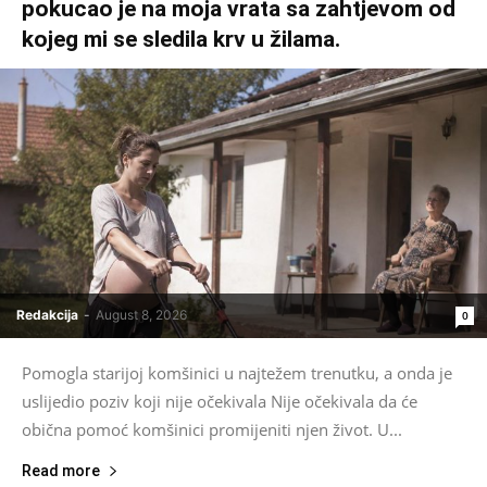
pokucao je na moja vrata sa zahtjevom od
kojeg mi se sledila krv u žilama.
Redakcija
-
August 8, 2026
0
Pomogla starijoj komšinici u najtežem trenutku, a onda je
uslijedio poziv koji nije očekivala Nije očekivala da će
obična pomoć komšinici promijeniti njen život. U...
Read more