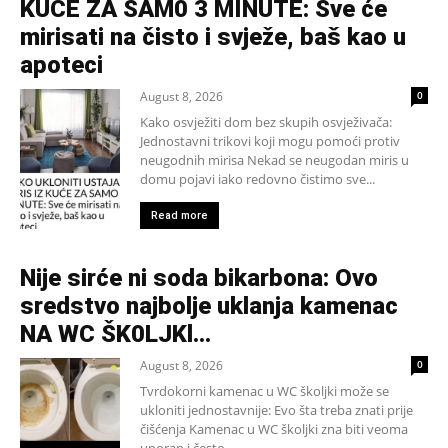
KUĆE ZA SAM0 3 MINUTE: Sve će
mirisati na čisto i svježe, baš kao u
apoteci
August 8, 2026
0
Kako osvježiti dom bez skupih osvježivača:
Jednostavni trikovi koji mogu pomoći protiv
neugodnih mirisa Nekad se neugodan miris u
domu pojavi iako redovno čistimo sve...
Read more
Nije sirće ni soda bikarbona: Ovo
sredstvo najbolje uklanja kamenac
NA WC ŠK0LJKl…
August 8, 2026
0
Tvrdokorni kamenac u WC školjki može se
ukloniti jednostavnije: Evo šta treba znati prije
čišćenja Kamenac u WC školjki zna biti veoma
uporan i često...