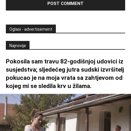
Oglasi - advertisement
Najnovije
Pokosila sam travu 82-godišnjoj udovici iz
susjedstva; sljedećeg jutra sudski izvršitelj
pokucao je na moja vrata sa zahtjevom od
kojeg mi se sledila krv u žilama.