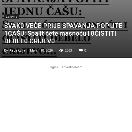
Zdravlje
SVAK0 VEČE PRIJE SPAVANJA POPIJTE
1ČAŠU: Spalit ćete masnoću i 0ČISTITI
DEBEL0 CRIJEV0
By
Redakcija
-
March 10, 2026
2863
0
Oglasi - Advertisement