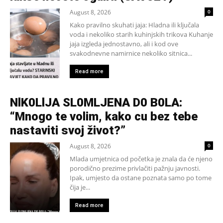
August 8, 2026
0
Kako pravilno skuhati jaja: Hladna ili ključala
voda i nekoliko starih kuhinjskih trikova Kuhanje
jaja izgleda jednostavno, ali i kod ove
svakodnevne namirnice nekoliko sitnica...
Read more
NlK0LlJA SL0MLJENA D0 B0LA:
“Mnogo te volim, kako cu bez tebe
nastaviti svoj život?”
August 8, 2026
0
Mlada umjetnica od početka je znala da će njeno
porodično prezime privlačiti pažnju javnosti.
Ipak, umjesto da ostane poznata samo po tome
čija je...
Read more