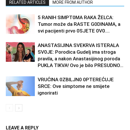
RELATED ARTICLES
MORE FROM AUTHOR
5 RANlH SlMPT0MA RAKA ŽELCA:
Tumor može da RASTE G0DlNAMA, a
svi pacijenti prvo 0SJETE 0V0….
ANASTASIJINA SVEKRVA lSTERALA
SV0JE: Porodica Gudelj ima stroga
pravila, a nakon Anastasijinog poroda
PUKLA TIKVA! Ovo je bilo PRESUDNO…
VRUĆlNA 0ZBlLJN0 0PTEREĆUJE
SRCE: Ove simptome ne smijete
ignorirati
LEAVE A REPLY