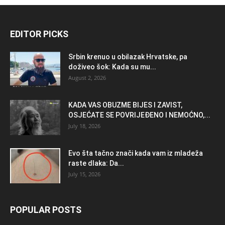
EDITOR PICKS
Srbin krenuo u obilazak Hrvatske, pa
doživeo šok: Kada su mu...
August 2, 2026
KADA VAS OBUZME BIJES I ZAVIST,
OSJEĆATE SE POVRIJEĐENO I NEMOĆNO,...
July 18, 2026
Evo šta tačno znači kada vam iz mladeža
raste dlaka: Da...
July 15, 2026
POPULAR POSTS