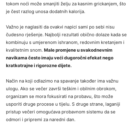
tokom noći može smanjiti želju za kasnim grickanjem, što
je čest razlog unosa dodatnih kalorija.
Važno je naglasiti da ovakvi napici sami po sebi nisu
čudesno rješenje. Najbolji rezultati obično dolaze kada se
kombinuju s umjerenom ishranom, redovnim kretanjem i
kvalitetnim snom.
Male promjene u svakodnevnim
navikama često imaju veći dugoročni efekat nego
kratkotrajne i rigorozne dijete.
Način na koji odlazimo na spavanje također ima važnu
ulogu. Ako se večer završi teškim i obilnim obrokom,
organizam se mora fokusirati na probavu, što može
usporiti druge procese u tijelu. S druge strane, laganiji
pristup večeri omogućava probavnom sistemu da se
odmori i pripremi za naredni dan.