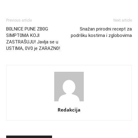
Previous article
Next article
B0LNlCE PUNE ZB0G
Snažan prirodni recept za
SIMPT0MA KOJl
podršku kostima i zglobovima
ZASTRAŠUJU! Javlja se u
USTIMA, 0V0 je ZARAZN0!
Redakcija