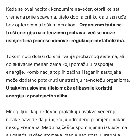
Kada se ovaj napitak konzumira navečer, otprilike sat
vremena prije spavanja, tijelo dobija priliku da u san uđe
bez opterećenja teškim obrokom.
Organizam tada ne
troši energiju na intenzivnu probavu, već se može
usmjeriti na procese obnove i regulacije metabolizma.
Tokom noći dolazi do smirivanja probavnog sistema, ali i
do aktivacije mehanizama koji pomažu u raspodjeli
energije. Kombinacija toplih začina i laganih sastojaka
može dodatno potaknuti unutrašnju ravnotežu organizma.
U takvim uslovima tijelo može efikasnije koristiti
energiju iz postojećih zaliha.
Mnogi ljudi koji redovno praktikuju ovakve večernje
navike navode da primjećuju određene promjene nakon
nekog vremena. Među najčešće spominjanim iskustvima
su osjećaj lakšeg stomaka, manje nadutosti i urednija