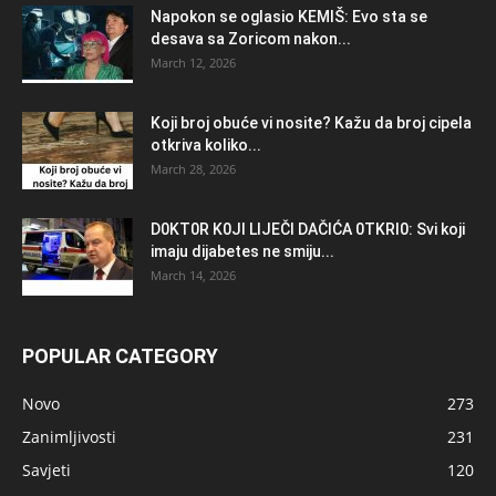
Napokon se oglasio KEMlŠ: Evo sta se
desava sa Zoricom nakon...
March 12, 2026
Koji broj obuće vi nosite? Kažu da broj cipela
otkriva koliko...
March 28, 2026
D0KT0R K0Jl LlJEČl DAČlĆA 0TKRl0: Svi koji
imaju dijabetes ne smiju...
March 14, 2026
POPULAR CATEGORY
Novo
273
Zanimljivosti
231
Savjeti
120