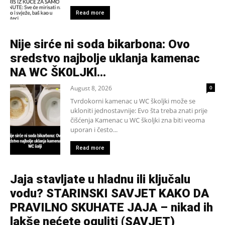
Read more
Nije sirće ni soda bikarbona: Ovo
sredstvo najbolje uklanja kamenac
NA WC ŠK0LJKl…
August 8, 2026
0
Tvrdokorni kamenac u WC školjki može se
ukloniti jednostavnije: Evo šta treba znati prije
čišćenja Kamenac u WC školjki zna biti veoma
uporan i često...
Read more
Jaja stavljate u hladnu ili ključalu
vodu? STARINSKI SAVJET KAKO DA
PRAVILNO SKUHATE JAJA – nikad ih
lakše nećete oguliti (SAVJET)