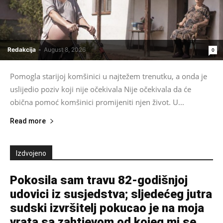
Redakcija
-
August 8, 2026
0
Pomogla starijoj komšinici u najtežem trenutku, a onda je
uslijedio poziv koji nije očekivala Nije očekivala da će
obična pomoć komšinici promijeniti njen život. U...
Read more
Izdvojeno
Pokosila sam travu 82-godišnjoj
udovici iz susjedstva; sljedećeg jutra
sudski izvršitelj pokucao je na moja
vrata sa zahtjevom od kojeg mi se