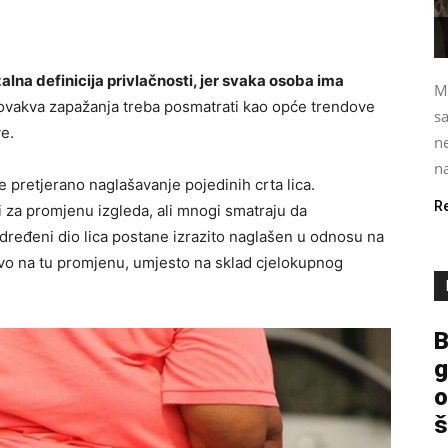
zalna definicija privlačnosti, jer svaka osoba ima
M
vakva zapažanja treba posmatrati kao opće trendove
s
ve.
ne
na
e pretjerano naglašavanje pojedinih crta lica.
R
za promjenu izgleda, ali mnogi smatraju da
određeni dio lica postane izrazito naglašen u odnosu na
avo na tu promjenu, umjesto na sklad cjelokupnog
B
g
o
š