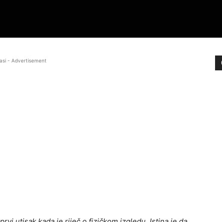
asi - Advertisement
prvi utisak kada je riječ o fizičkom izgledu. Istina je da