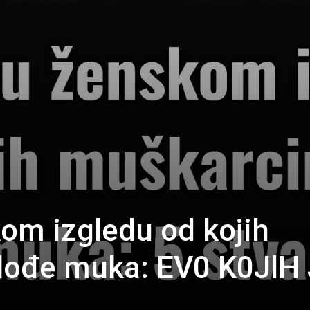
kom izgledu od kojih
ođe muka: EV0 K0JlH 