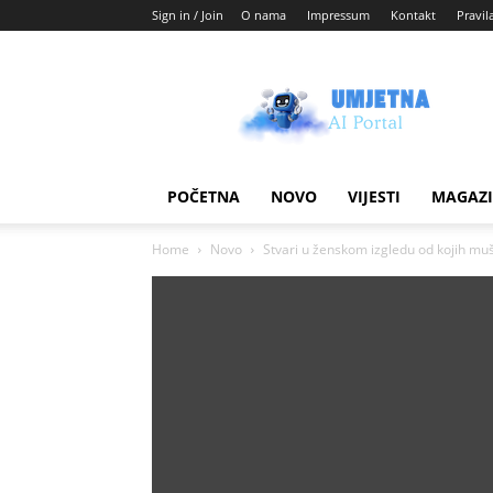
Sign in / Join
O nama
Impressum
Kontakt
Pravil
Umjetni
AI
blog
POČETNA
NOVO
VIJESTI
MAGAZ
Home
Novo
Stvari u ženskom izgledu od kojih mu