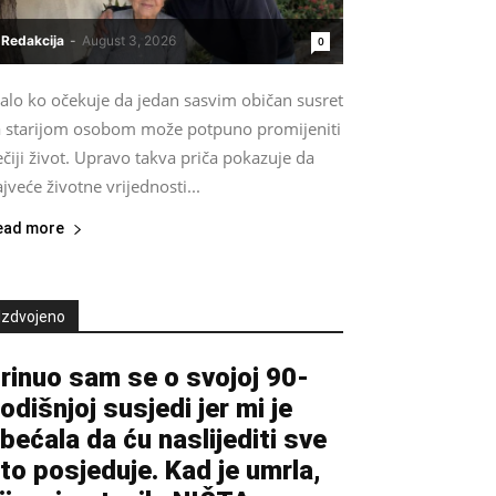
Redakcija
-
August 3, 2026
0
alo ko očekuje da jedan sasvim običan susret
a starijom osobom može potpuno promijeniti
čiji život. Upravo takva priča pokazuje da
jveće životne vrijednosti...
ead more
Izdvojeno
rinuo sam se o svojoj 90-
odišnjoj susjedi jer mi je
bećala da ću naslijediti sve
to posjeduje. Kad je umrla,