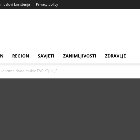
a i uslovi korištenja
Privacy policy
IN
REGION
SAVJETI
ZANIMLJIVOSTI
ZDRAVLJE
škarcima dođe muka: EV0 K0JlH JE...