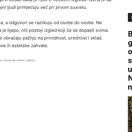
rojni ljudi primjećuju već pri prvom susretu.
lja, a odgovori se razlikuju od osobe do osobe. Ne
je lijepo, niti postoji izgled koji će se dopasti svima.
B
no obraćaju pažnju na prirodnost, urednost i sklad,
g
e ili estetske zahvate.
o
s
se nastavlja nakon oglasa
u
N
n