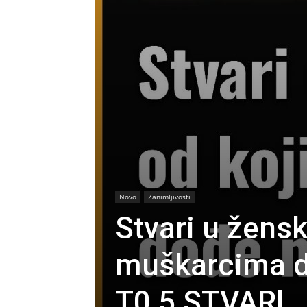
Novo
Zanimljivosti
Stvari u žens
muškarcima d
T0 5 STVARl…