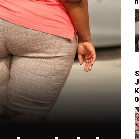
n
S
J
K
0