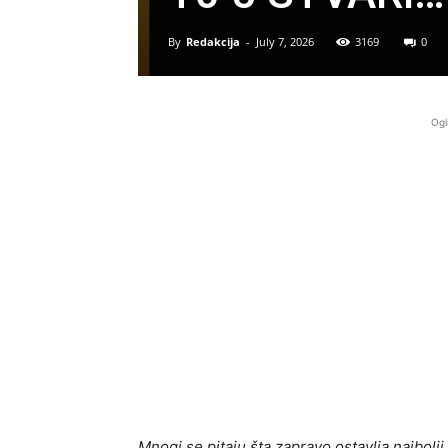
By
Redakcija
-
July 7, 2026
3169
0
Ogl
Mnogi se pitaju šta zapravo ostavlja najbolji 