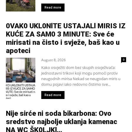
Read more
0VAK0 UKL0NlTE USTAJALl MIRIS IZ
KUĆE ZA SAM0 3 MINUTE: Sve će
mirisati na čisto i svježe, baš kao u
apoteci
August 8, 2026
0
Kako osvježiti dom bez skupih osvježivača:
Jednostavni trikovi koji mogu pomoći protiv
neugodnih mirisa Nekad se neugodan miris u
domu pojavi iako redovno čistimo sve...
Read more
Nije sirće ni soda bikarbona: Ovo
sredstvo najbolje uklanja kamenac
NA WC ŠK0LJKl…