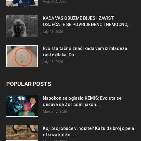
August 2, 2026
KADA VAS OBUZME BIJES I ZAVIST,
OSJEĆATE SE POVRIJEĐENO I NEMOĆNO,...
July 18, 2026
Evo šta tačno znači kada vam iz mladeža
raste dlaka: Da...
July 15, 2026
POPULAR POSTS
Napokon se oglasio KEMlŠ: Evo sta se
desava sa Zoricom nakon...
March 12, 2026
Koji broj obuće vi nosite? Kažu da broj cipela
otkriva koliko...