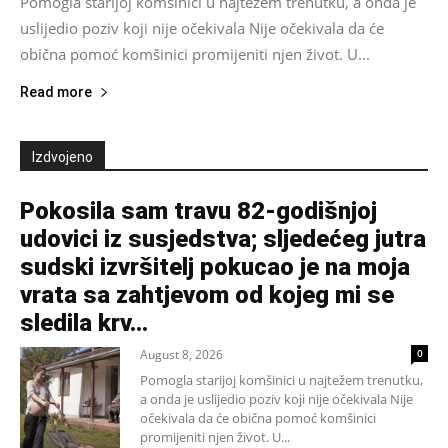
Pomogla starijoj komšinici u najtežem trenutku, a onda je
uslijedio poziv koji nije očekivala Nije očekivala da će
obična pomoć komšinici promijeniti njen život. U...
Read more
Izdvojeno
Pokosila sam travu 82-godišnjoj
udovici iz susjedstva; sljedećeg jutra
sudski izvršitelj pokucao je na moja
vrata sa zahtjevom od kojeg mi se
sledila krv...
August 8, 2026
0
Pomogla starijoj komšinici u najtežem trenutku,
a onda je uslijedio poziv koji nije očekivala Nije
očekivala da će obična pomoć komšinici
promijeniti njen život. U...