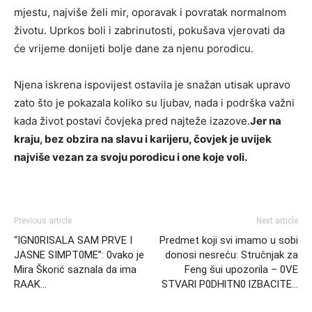
mjestu, najviše želi mir, oporavak i povratak normalnom
životu. Uprkos boli i zabrinutosti, pokušava vjerovati da
će vrijeme donijeti bolje dane za njenu porodicu.
Njena iskrena ispovijest ostavila je snažan utisak upravo
zato što je pokazala koliko su ljubav, nada i podrška važni
kada život postavi čovjeka pred najteže izazove.
Jer na
kraju, bez obzira na slavu i karijeru, čovjek je uvijek
najviše vezan za svoju porodicu i one koje voli.
Previous article
Next article
“IGN0RISALA SAM PRVE I
Predmet koji svi imamo u sobi
JASNE SIMPT0ME”: 0vako je
donosi nesreću: Stručnjak za
Mira Škorić saznala da ima
Feng šui upozorila – 0VE
RAAK…
STVARl P0DHlTN0 lZBAClTE…