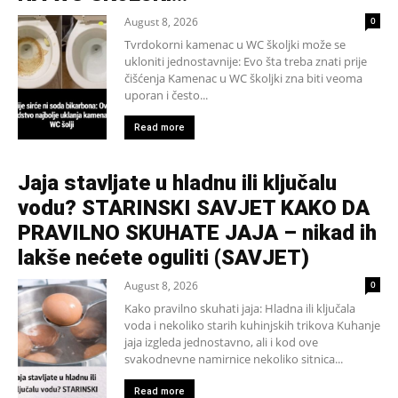
August 8, 2026
0
Tvrdokorni kamenac u WC školjki može se
ukloniti jednostavnije: Evo šta treba znati prije
čišćenja Kamenac u WC školjki zna biti veoma
uporan i često...
Read more
Jaja stavljate u hladnu ili ključalu
vodu? STARINSKI SAVJET KAKO DA
PRAVILNO SKUHATE JAJA – nikad ih
lakše nećete oguliti (SAVJET)
August 8, 2026
0
Kako pravilno skuhati jaja: Hladna ili ključala
voda i nekoliko starih kuhinjskih trikova Kuhanje
jaja izgleda jednostavno, ali i kod ove
svakodnevne namirnice nekoliko sitnica...
Read more