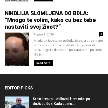
NlK0LlJA SL0MLJENA D0 B0LA:
“Mnogo te volim, kako cu bez tebe
nastaviti svoj život?”
August 8, 2026
0
Mlada umjetnica od početka je znala da će njeno
porodično prezime privlačiti pažnju javnosti.
Ipak, umjesto da ostane poznata samo po tome
čija je...
Read more
EDITOR PICKS
Srbin krenuo u obilazak Hrvatske, pa
doživeo šok: Kada su mu...