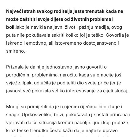
Najveći strah svakog roditelja jeste trenutak kada ne
može zaštititi svoje dijete od životnih problema i
boli.
Iako je navikla na javni život i pažnju medija, ovog
puta nije pokušavala sakriti koliko joj je teško. Govorila je
iskreno i emotivno, ali istovremeno dostojanstveno i
smireno.
Priznala je da nije jednostavno javno govoriti o
porodičnim problemima, naročito kada su emocije još
svježe. Ipak, odlučila je podijeliti dio svoje priče jer je
javnost već pokazala veliko interesovanje za cijeli slučaj.
Mnogi su primijetili da je u njenim riječima bilo i tuge i
snage. Uprkos velikoj brizi, pokušavala je ostati pribrana i
vjerovati da će situacija krenuti nabolje.Ljudi koji prolaze
kroz teške trenutke često kažu da je najteže upravo