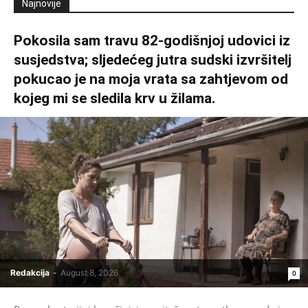
Najnovije
Pokosila sam travu 82-godišnjoj udovici iz
susjedstva; sljedećeg jutra sudski izvršitelj
pokucao je na moja vrata sa zahtjevom od
kojeg mi se sledila krv u žilama.
Redakcija
-
August 8, 2026
0