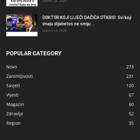
March 28, 2026
D0KT0R K0Jl LlJEČl DAČlĆA 0TKRl0: Svi koji
imaju dijabetes ne smiju...
March 14, 2026
POPULAR CATEGORY
Novo
273
Zanimljivosti
231
Savjeti
120
Vijesti
67
Magazin
60
Zdravlje
52
Region
35