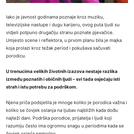
Iako je javnost godinama poznaje kroz muziku,
televizijske nastupe i dugu karijeru, ovog puta ljudi su
vidjeli potpuno drugačiju stranu poznate pjevačice.
Umjesto scene i reflektora, u prvom planu bila je majka
koja prolazi kroz težak period i pokušava sačuvati
porodicu.
U trenucima velikih životnih izazova nestaje razlika
između poznatih i običnih ljudi – svi tada osjećaju isti
strah i istu potrebu za podrškom.
Njena priča podsjetila je mnoge koliko je porodica važna i
koliko se čovjek oslanja na ljubav najbližih kada dođu
najteži dani. Podrška porodice, prijatelja i ljudi koji
razumiju često ima ogromnu snagu u periodima kada se
čovjek osjeća nemoćno.