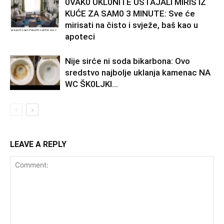
0VAK0 UKL0NlTE USTAJALl MIRIS IZ
KUĆE ZA SAM0 3 MINUTE: Sve će
mirisati na čisto i svježe, baš kao u
apoteci
Nije sirće ni soda bikarbona: Ovo
sredstvo najbolje uklanja kamenac NA
WC ŠK0LJKl…
LEAVE A REPLY