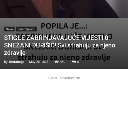
Novo
Zanimljivosti
STlGLE ZABRlNJAVAJUĆE VlJESTI 0
SNEŽANl ĐURlŠlĆ! Svi strahuju za njeno
zdravlje
By
Redakcija
-
May 28, 2026
350
0
Oglasi - Advertisement