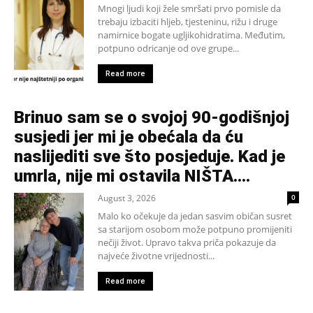
Mnogi ljudi koji žele smršati prvo pomisle da
trebaju izbaciti hljeb, tjesteninu, rižu i druge
namirnice bogate ugljikohidratima. Međutim,
potpuno odricanje od ove grupe...
Read more
Brinuo sam se o svojoj 90-godišnjoj
susjedi jer mi je obećala da ću
naslijediti sve što posjeduje. Kad je
umrla, nije mi ostavila NIŠTA....
August 3, 2026
0
Malo ko očekuje da jedan sasvim običan susret
sa starijom osobom može potpuno promijeniti
nečiji život. Upravo takva priča pokazuje da
najveće životne vrijednosti...
Read more