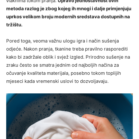
vlaknima tokom pranja.
Upravo jednostavnost ovih
metoda razlog je zbog kojeg ih mnogi i dalje primjenjuju
uprkos velikom broju modernih sredstava dostupnih na
tržištu.
Pored toga, veoma važnu ulogu igra i način sušenja
odjeće. Nakon pranja, tkanine treba pravilno rasporediti
kako bi zadržale oblik i svjež izgled. Prirodno sušenje na
zraku često se smatra jednim od najboljih načina za
očuvanje kvaliteta materijala, posebno tokom toplijih
mjeseci kada vremenski uslovi to dozvoljavaju.