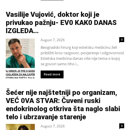
Vasilije Vujović, doktor koji je
privukao pažnju- EV0 KAK0 DANAS
lZGLEDA…
August 7, 2026
0
Beogradski hirurg koji estetsku medicinu želi
približiti kroz razgovor, povjerenje i odgovornost
Estetska medicina danas više nije tema o kojoj
se govori samo tiho i...
Read more
Šećer nije najštetniji po organizam,
VEĆ 0VA STVAR: Čuveni ruski
endokrinolog otkriva šta naglo slabi
telo i ubrzavanje starenje
August 7, 2026
0