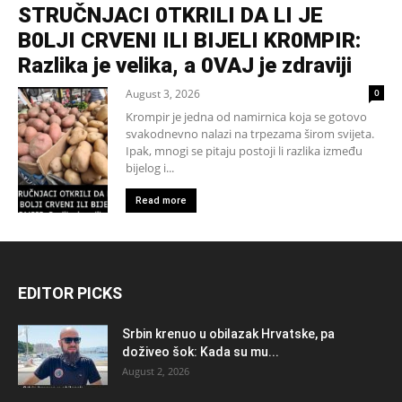
STRUČNJACI 0TKRILI DA LI JE
B0LJI CRVENI ILI BIJELI KR0MPIR:
Razlika je velika, a 0VAJ je zdraviji
August 3, 2026
0
Krompir je jedna od namirnica koja se gotovo
svakodnevno nalazi na trpezama širom svijeta.
Ipak, mnogi se pitaju postoji li razlika između
bijelog i...
Read more
EDITOR PICKS
Srbin krenuo u obilazak Hrvatske, pa
doživeo šok: Kada su mu...
August 2, 2026