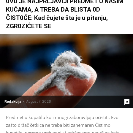
0V0 JE NAJPRLJAVlJl PREDMET U NAŠlM
KUĆAMA, A TREBA DA BLISTA 0D
ČIST0ĆE: Kad čujete šta je u pitanju,
ZGR0ZIĆETE SE
Redakcija
-
August 7, 2026
0
Predmet u kupatilu koji mnogi zaboravljaju očistiti: Evo
zašto držač četkica ne treba biti zanemaren Čistimo
kupatilo, peremo umivaonik i održavamo površine koje