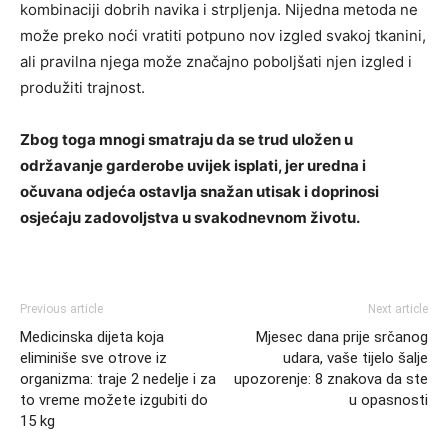
kombinaciji dobrih navika i strpljenja. Nijedna metoda ne
može preko noći vratiti potpuno nov izgled svakoj tkanini,
ali pravilna njega može značajno poboljšati njen izgled i
produžiti trajnost.
Zbog toga mnogi smatraju da se trud uložen u
održavanje garderobe uvijek isplati, jer uredna i
očuvana odjeća ostavlja snažan utisak i doprinosi
osjećaju zadovoljstva u svakodnevnom životu.
Previous article
Next article
Medicinska dijeta koja
Mjesec dana prije srčanog
eliminiše sve otrove iz
udara, vaše tijelo šalje
organizma: traje 2 nedelje i za
upozorenje: 8 znakova da ste
to vreme možete izgubiti do
u opasnosti
15 kg