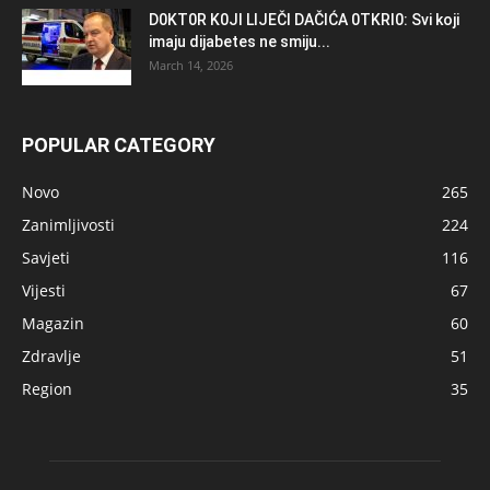
D0KT0R K0Jl LlJEČl DAČlĆA 0TKRl0: Svi koji
imaju dijabetes ne smiju...
March 14, 2026
POPULAR CATEGORY
Novo
265
Zanimljivosti
224
Savjeti
116
Vijesti
67
Magazin
60
Zdravlje
51
Region
35