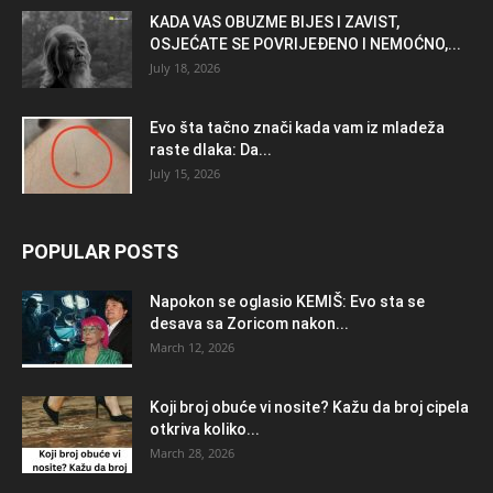
KADA VAS OBUZME BIJES I ZAVIST,
OSJEĆATE SE POVRIJEĐENO I NEMOĆNO,...
July 18, 2026
Evo šta tačno znači kada vam iz mladeža
raste dlaka: Da...
July 15, 2026
POPULAR POSTS
Napokon se oglasio KEMlŠ: Evo sta se
desava sa Zoricom nakon...
March 12, 2026
Koji broj obuće vi nosite? Kažu da broj cipela
otkriva koliko...
March 28, 2026