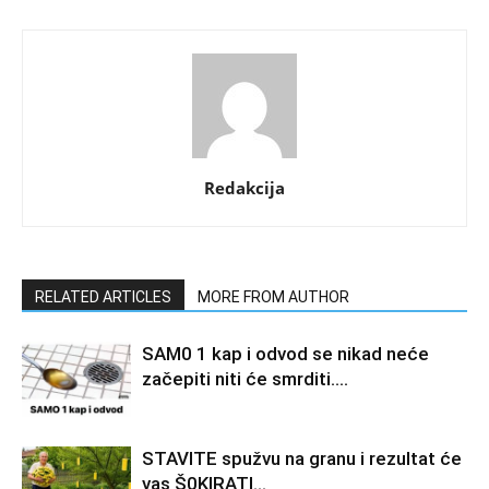
Redakcija
RELATED ARTICLES
MORE FROM AUTHOR
SAM0 1 kap i odvod se nikad neće
začepiti niti će smrditi….
STAVlTE spužvu na granu i rezultat će
vas Š0KlRATl…