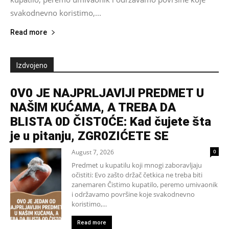
svakodnevno koristimo,...
Read more
Izdvojeno
0V0 JE NAJPRLJAVlJl PREDMET U
NAŠlM KUĆAMA, A TREBA DA
BLISTA 0D ČIST0ĆE: Kad čujete šta
je u pitanju, ZGR0ZIĆETE SE
August 7, 2026
0
Predmet u kupatilu koji mnogi zaboravljaju
očistiti: Evo zašto držač četkica ne treba biti
zanemaren Čistimo kupatilo, peremo umivaonik
i održavamo površine koje svakodnevno
koristimo,...
Read more