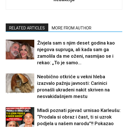
RELATED ARTICLES
MORE FROM AUTHOR
Živjela sam s njim deset godina kao
njegova supruga, ali kada sam ga
zamolila da me oženi, nasmijao se i
rekao: „To je samo...
Neobično otkriće u vekni hleba
izazvalo pažnju javnosti: Carinici
pronašli ukradeni nakit skriven na
nesvakidašnjem mestu
Mladi poznati pjevač urnisao Karleušu:
“Prodala si obraz i čast, ti si uzrok
podjela u našem narodu”!! Pokazao