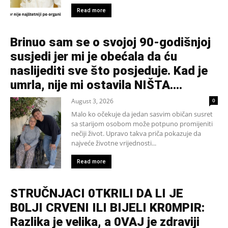
Read more
Brinuo sam se o svojoj 90-godišnjoj
susjedi jer mi je obećala da ću
naslijediti sve što posjeduje. Kad je
umrla, nije mi ostavila NIŠTA....
August 3, 2026
0
Malo ko očekuje da jedan sasvim običan susret
sa starijom osobom može potpuno promijeniti
nečiji život. Upravo takva priča pokazuje da
najveće životne vrijednosti...
Read more
STRUČNJACI 0TKRILI DA LI JE
B0LJI CRVENI ILI BIJELI KR0MPIR:
Razlika je velika, a 0VAJ je zdraviji