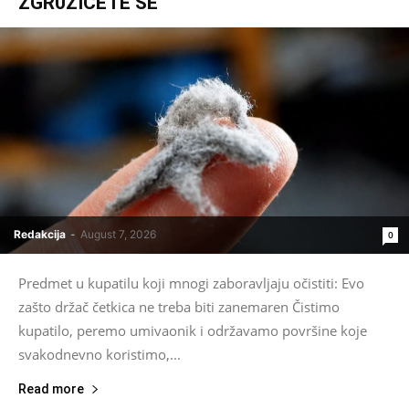
ZGR0ZIĆETE SE
Redakcija
-
August 7, 2026
0
Predmet u kupatilu koji mnogi zaboravljaju očistiti: Evo
zašto držač četkica ne treba biti zanemaren Čistimo
kupatilo, peremo umivaonik i održavamo površine koje
svakodnevno koristimo,...
Read more