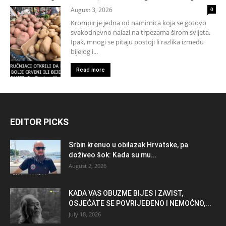
August 3, 2026
0
Krompir je jedna od namirnica koja se gotovo
svakodnevno nalazi na trpezama širom svijeta.
Ipak, mnogi se pitaju postoji li razlika između
bijelog i...
Read more
EDITOR PICKS
Srbin krenuo u obilazak Hrvatske, pa
doživeo šok: Kada su mu...
August 2, 2026
KADA VAS OBUZME BIJES I ZAVIST,
OSJEĆATE SE POVRIJEĐENO I NEMOĆNO,...
July 18, 2026