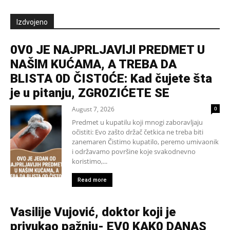
Izdvojeno
0V0 JE NAJPRLJAVlJl PREDMET U
NAŠlM KUĆAMA, A TREBA DA
BLISTA 0D ČIST0ĆE: Kad čujete šta
je u pitanju, ZGR0ZIĆETE SE
August 7, 2026
0
Predmet u kupatilu koji mnogi zaboravljaju
očistiti: Evo zašto držač četkica ne treba biti
zanemaren Čistimo kupatilo, peremo umivaonik
i održavamo površine koje svakodnevno
koristimo,...
Read more
Vasilije Vujović, doktor koji je
privukao pažnju- EV0 KAK0 DANAS