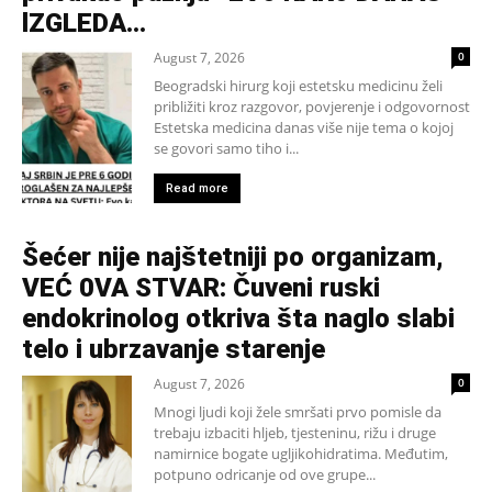
lZGLEDA…
August 7, 2026
0
Beogradski hirurg koji estetsku medicinu želi
približiti kroz razgovor, povjerenje i odgovornost
Estetska medicina danas više nije tema o kojoj
se govori samo tiho i...
Read more
Šećer nije najštetniji po organizam,
VEĆ 0VA STVAR: Čuveni ruski
endokrinolog otkriva šta naglo slabi
telo i ubrzavanje starenje
August 7, 2026
0
Mnogi ljudi koji žele smršati prvo pomisle da
trebaju izbaciti hljeb, tjesteninu, rižu i druge
namirnice bogate ugljikohidratima. Međutim,
potpuno odricanje od ove grupe...