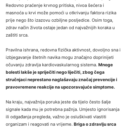
Redovno praćenje krvnog pritiska, nivoa šećera i
masnoća u krvi može pomoći u otkrivanju faktora rizika
prije nego što izazovu ozbiljne posljedice. Osim toga,
zdrav način života ostaje jedan od najvažnijih koraka u
zaštiti srca.
Pravilna ishrana, redovna fizička aktivnost, dovoljno sna i
izbjegavanje štetnih navika mogu značajno doprinijeti
očuvanju zdravlja kardiovaskularnog sistema.
Mnoge
bolesti lakše je spriječiti nego liječiti, zbog čega
stručnjaci neprestano naglašavaju značaj prevencije i
pravovremene reakcije na upozoravajuće simptome.
Na kraju, najvažnija poruka jeste da tijelo često šalje
signale kada mu je potrebna pažnja. Umjesto ignorisanja
ili odgađanja pregleda, važno je osluškivati vlastiti
organizam i reagovati na vrijeme.
Briga o zdravlju srca