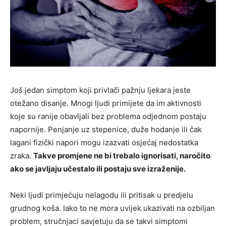
Još jedan simptom koji privlači pažnju ljekara jeste
otežano disanje. Mnogi ljudi primijete da im aktivnosti
koje su ranije obavljali bez problema odjednom postaju
napornije. Penjanje uz stepenice, duže hodanje ili čak
lagani fizički napori mogu izazvati osjećaj nedostatka
zraka.
Takve promjene ne bi trebalo ignorisati, naročito
ako se javljaju učestalo ili postaju sve izraženije.
Neki ljudi primjećuju nelagodu ili pritisak u predjelu
grudnog koša. Iako to ne mora uvijek ukazivati na ozbiljan
problem, stručnjaci savjetuju da se takvi simptomi