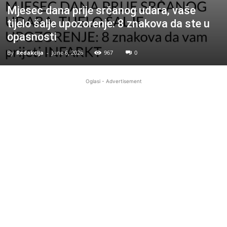
Mjesec dana prije srčanog udara, vaše
tijelo šalje upozorenje: 8 znakova da ste u
opasnosti
By
Redakcija
-
June 6, 2026
967
0
Oglasi - Advertisement