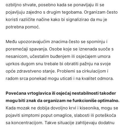
ozbiljno shvate, posebno kada se ponavljaju ili se
pojavljuju zajedno s drugim tegobama. Organizam često
koristi različite načine kako bi signalizirao da mu je
potrebna pomoć.
Među upozoravajućim znacima često se spominju i
poremećaji spavanja. Osobe koje se iznenada suoče s
nesanicom, učestalim buđenjem ili osjećajem umora
uprkos dugom snu trebale bi obratiti pažnju na svoje
opće zdravstveno stanje. Problemi sa cirkulacijom i
radom srca ponekad mogu uticati i na kvalitet odmora.
Povećana vrtoglavica ili osjećaj nestabilnosti također
mogu biti znak da organizam ne funkcioniše optimalno.
Kada mozak ne dobija dovoljno krvi i kiseonika, mogu se
pojaviti simptomi poput omaglice, slabosti ili poteškoća
sa koncentracijom. Takve situacije zahtijevaju dodatnu