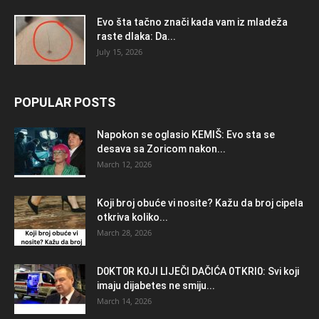
Evo šta tačno znači kada vam iz mladeža
raste dlaka: Da...
July 15, 2026
POPULAR POSTS
Napokon se oglasio KEMlŠ: Evo sta se
desava sa Zoricom nakon...
March 12, 2026
Koji broj obuće vi nosite? Kažu da broj cipela
otkriva koliko...
March 28, 2026
D0KT0R K0Jl LlJEČl DAČlĆA 0TKRl0: Svi koji
imaju dijabetes ne smiju...
March 14, 2026