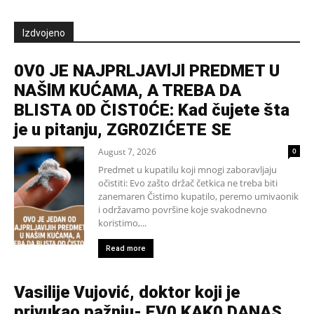
Izdvojeno
0V0 JE NAJPRLJAVlJl PREDMET U
NAŠlM KUĆAMA, A TREBA DA
BLISTA 0D ČIST0ĆE: Kad čujete šta
je u pitanju, ZGR0ZIĆETE SE
August 7, 2026
0
Predmet u kupatilu koji mnogi zaboravljaju
očistiti: Evo zašto držač četkica ne treba biti
zanemaren Čistimo kupatilo, peremo umivaonik
i održavamo površine koje svakodnevno
koristimo,...
Read more
Vasilije Vujović, doktor koji je
privukao pažnju- EV0 KAK0 DANAS