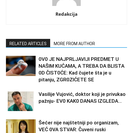
Redakcija
RELATED ARTICLES
MORE FROM AUTHOR
0V0 JE NAJPRLJAVlJl PREDMET U
NAŠlM KUĆAMA, A TREBA DA BLISTA
0D ČIST0ĆE: Kad čujete šta je u
pitanju, ZGR0ZIĆETE SE
Vasilije Vujović, doktor koji je privukao
pažnju- EV0 KAK0 DANAS lZGLEDA…
Šećer nije najštetniji po organizam,
VEĆ 0VA STVAR: Čuveni ruski