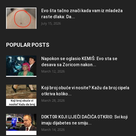
Evo šta tačno znači kada vam iz mladeža
raste dlaka: Da...
July 15, 2026
POPULAR POSTS
Napokon se oglasio KEMlŠ: Evo sta se
desava sa Zoricom nakon...
March 12, 2026
Koji broj obuće vi nosite? Kažu da broj cipela
otkriva koliko...
March 28, 2026
D0KT0R K0Jl LlJEČl DAČlĆA 0TKRl0: Svi koji
imaju dijabetes ne smiju...
March 14, 2026