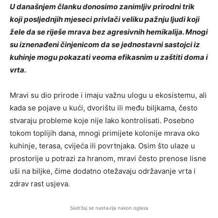
U današnjem članku donosimo zanimljiv prirodni trik
koji posljednjih mjeseci privlači veliku pažnju ljudi koji
žele da se riješe mrava bez agresivnih hemikalija. Mnogi
su iznenađeni činjenicom da se jednostavni sastojci iz
kuhinje mogu pokazati veoma efikasnim u zaštiti doma i
vrta.
Mravi su dio prirode i imaju važnu ulogu u ekosistemu, ali
kada se pojave u kući, dvorištu ili među biljkama, često
stvaraju probleme koje nije lako kontrolisati. Posebno
tokom toplijih dana, mnogi primijete kolonije mrava oko
kuhinje, terasa, cvijeća ili povrtnjaka. Osim što ulaze u
prostorije u potrazi za hranom, mravi često prenose lisne
uši na biljke, čime dodatno otežavaju održavanje vrta i
zdrav rast usjeva.
Sadržaj se nastavlja nakon oglasa