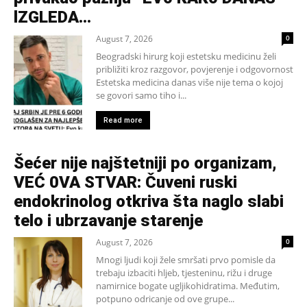
lZGLEDA…
August 7, 2026
0
Beogradski hirurg koji estetsku medicinu želi
približiti kroz razgovor, povjerenje i odgovornost
Estetska medicina danas više nije tema o kojoj
se govori samo tiho i...
Read more
Šećer nije najštetniji po organizam,
VEĆ 0VA STVAR: Čuveni ruski
endokrinolog otkriva šta naglo slabi
telo i ubrzavanje starenje
August 7, 2026
0
Mnogi ljudi koji žele smršati prvo pomisle da
trebaju izbaciti hljeb, tjesteninu, rižu i druge
namirnice bogate ugljikohidratima. Međutim,
potpuno odricanje od ove grupe...