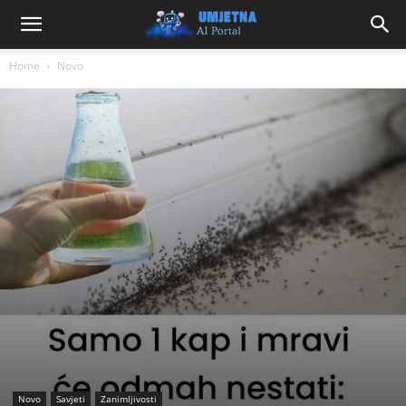
Home
Novo
Novo
Savjeti
Zanimljivosti