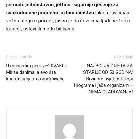
jer nude jednostavno, jeftino i sigurnije rješenje za
svakodnevne probleme u domaćinstvu.
Iako mravi imaju
važnu ulogu u prirodi, jasno je da ih većina ljudi ne želi u
kuhinji, ostavi ili među biljkama.
Previous article
Next article
U manastiru peru veš 0VAK0:
NAJBOLJA DIJETA ZA
Miriše danima, a evo šta
STARIJE OD 50 GODINA:
koriste umjesto omekšivača
Brzinom svjetlosti topi
kilograme i jača organizam –
NEMA GLADOVANJA!