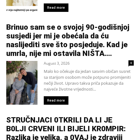
Read more
Brinuo sam se o svojoj 90-godišnjoj
susjedi jer mi je obećala da ću
naslijediti sve što posjeduje. Kad je
umrla, nije mi ostavila NIŠTA....
August 3, 2026
0
Malo ko očekuje da jedan sasvim običan susret
sa starijom osobom može potpuno promijeniti
nečiji život. Upravo takva priča pokazuje da
najveće životne vrijednosti...
Read more
STRUČNJACI 0TKRILI DA LI JE
B0LJI CRVENI ILI BIJELI KR0MPIR:
Razlika je velika, a 0VAJ je zdraviji