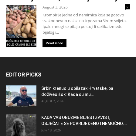
August 3, 2026
0
Krompir je jedna od namirnica koja se gotovo
svakodnevno nalazi na trpezama širom svijeta.
Ipak, mnogi se pitaju postoji li razlika između
bijelog i...
Read more
EDITOR PICKS
Srbin krenuo u obilazak Hrvatske, pa
doživeo šok: Kada su mu...
August 2, 2026
KADA VAS OBUZME BIJES I ZAVIST,
OSJEĆATE SE POVRIJEĐENO I NEMOĆNO,...
July 18, 2026