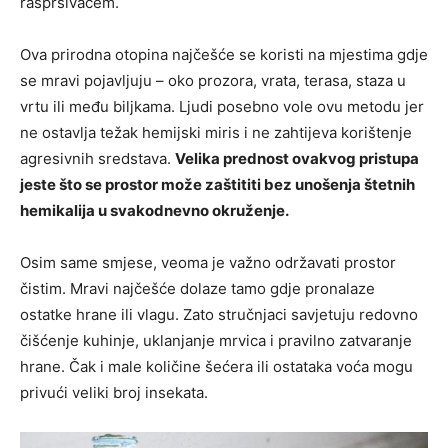
raspršivačem.
Ova prirodna otopina najčešće se koristi na mjestima gdje
se mravi pojavljuju – oko prozora, vrata, terasa, staza u
vrtu ili među biljkama. Ljudi posebno vole ovu metodu jer
ne ostavlja težak hemijski miris i ne zahtijeva korištenje
agresivnih sredstava.
Velika prednost ovakvog pristupa
jeste što se prostor može zaštititi bez unošenja štetnih
hemikalija u svakodnevno okruženje.
Osim same smjese, veoma je važno održavati prostor
čistim. Mravi najčešće dolaze tamo gdje pronalaze
ostatke hrane ili vlagu. Zato stručnjaci savjetuju redovno
čišćenje kuhinje, uklanjanje mrvica i pravilno zatvaranje
hrane. Čak i male količine šećera ili ostataka voća mogu
privući veliki broj insekata.