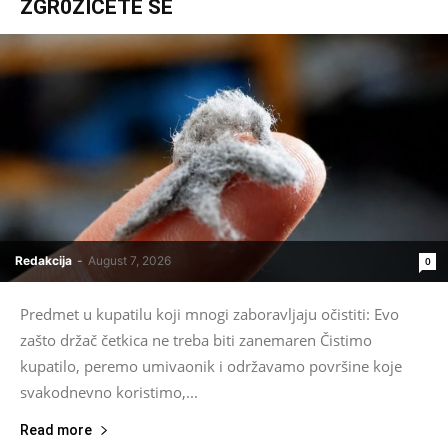
ZGR0ZIĆETE SE
Redakcija
-
August 7, 2026
0
Predmet u kupatilu koji mnogi zaboravljaju očistiti: Evo
zašto držač četkica ne treba biti zanemaren Čistimo
kupatilo, peremo umivaonik i održavamo površine koje
svakodnevno koristimo,...
Read more