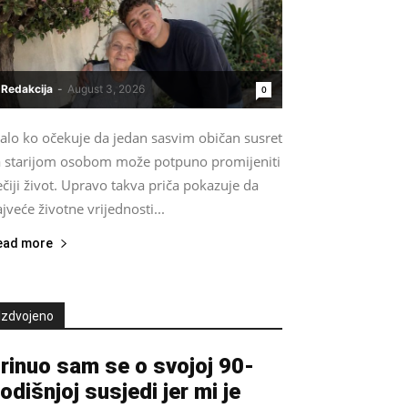
Redakcija
-
August 3, 2026
0
alo ko očekuje da jedan sasvim običan susret
a starijom osobom može potpuno promijeniti
čiji život. Upravo takva priča pokazuje da
jveće životne vrijednosti...
ead more
Izdvojeno
rinuo sam se o svojoj 90-
odišnjoj susjedi jer mi je