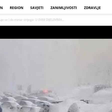
IN
REGION
SAVJETI
ZANIMLJIVOSTI
ZDRAVLJE
 se i do metar snijega- U 0VlM DlJEL0VlMA...