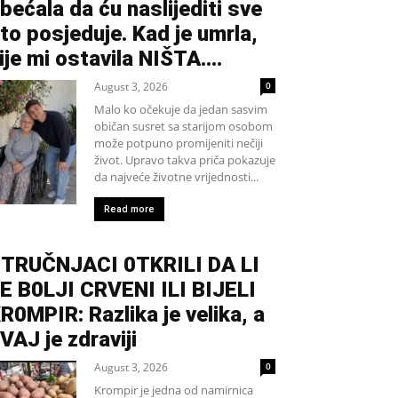
bećala da ću naslijediti sve
to posjeduje. Kad je umrla,
ije mi ostavila NIŠTA....
August 3, 2026
0
Malo ko očekuje da jedan sasvim
običan susret sa starijom osobom
može potpuno promijeniti nečiji
život. Upravo takva priča pokazuje
da najveće životne vrijednosti...
Read more
TRUČNJACI 0TKRILI DA LI
E B0LJI CRVENI ILI BIJELI
R0MPIR: Razlika je velika, a
VAJ je zdraviji
August 3, 2026
0
Krompir je jedna od namirnica