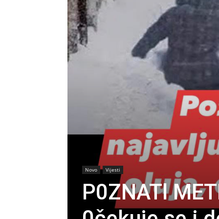
Novo
Vijesti
P0ZNATl MET
0čekuje se i 