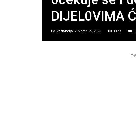
DlJEL0VlMA Ć
By
Redakcija
-
March 25, 2026
1123
0
Ogl