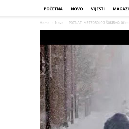
POČETNA
NOVO
VIJESTI
MAGAZ
Home
Novo
P0ZNATl METE0R0L0G Š0KlRA0: 0čekuje