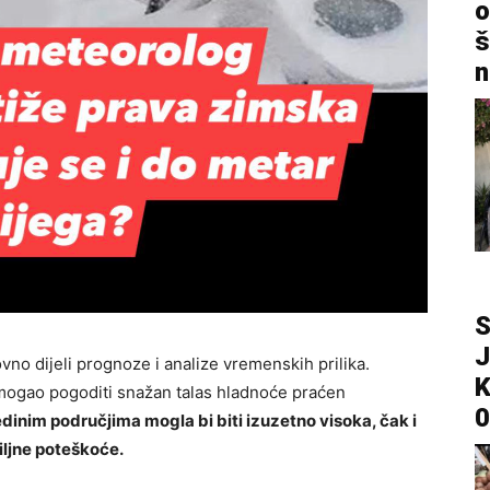
o
š
n
S
J
ovno dijeli prognoze i analize vremenskih prilika.
K
mogao pogoditi snažan talas hladnoće praćen
0
edinim područjima mogla bi biti izuzetno visoka, čak i
iljne poteškoće.