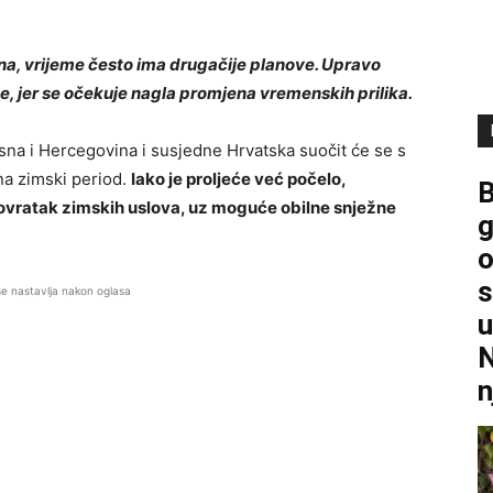
na, vrijeme često ima drugačije planove. Upravo
, jer se očekuje nagla promjena vremenskih prilika.
sna i Hercegovina
i susjedne
Hrvatska
suočit će se s
na zimski period.
Iako je proljeće već počelo,
B
ovratak zimskih uslova, uz moguće obilne snježne
g
o
s
se nastavlja nakon oglasa
u
N
n