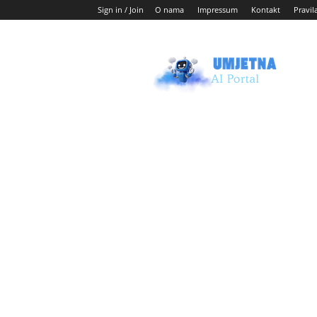
Sign in / Join
O nama
Impressum
Kontakt
Pravil
Umjetni
AI
blog