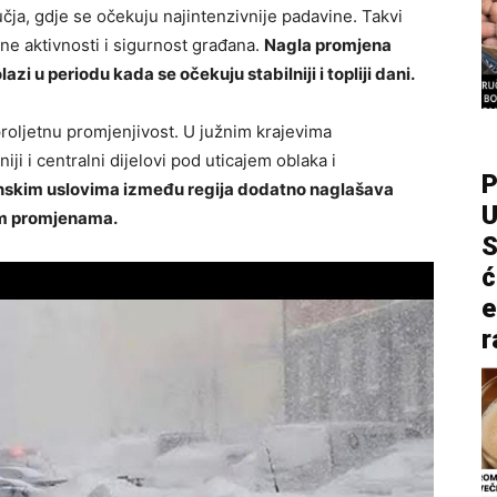
čja, gdje se očekuju najintenzivnije padavine. Takvi
ne aktivnosti i sigurnost građana.
Nagla promjena
zi u periodu kada se očekuju stabilniji i topliji dani.
roljetnu promjenjivost. U južnim krajevima
i i centralni dijelovi pod uticajem oblaka i
P
nskim uslovima između regija dodatno naglašava
U
im promjenama.
S
ć
e
r