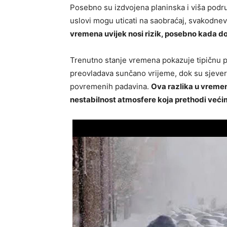
Posebno su izdvojena planinska i viša podru
uslovi mogu uticati na saobraćaj, svakodnev
vremena uvijek nosi rizik, posebno kada dola
Trenutno stanje vremena pokazuje tipičnu p
preovladava sunčano vrijeme, dok su sjevernij
povremenih padavina.
Ova razlika u vreme
nestabilnost atmosfere koja prethodi već