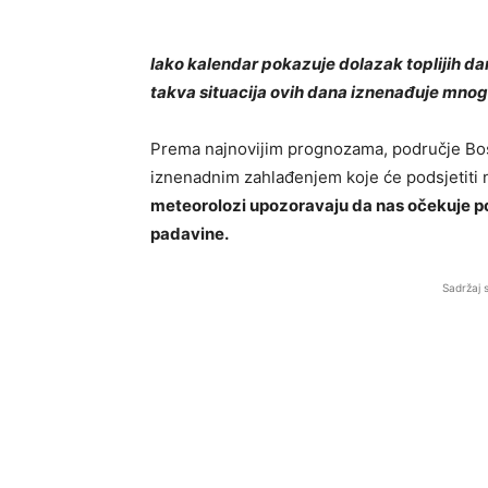
Iako kalendar pokazuje dolazak toplijih da
takva situacija ovih dana iznenađuje mnoge
Prema najnovijim prognozama, područje
Bo
iznenadnim zahlađenjem koje će podsjetiti 
meteorolozi upozoravaju da nas očekuje p
padavine.
Sadržaj 