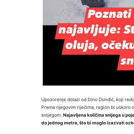
Upozorenje dolazi od
Dino Dundić
, koji red
Prema njegovim riječima, region bi uskoro 
snijegom.
Najavljena količina snijega u poj
do jednog metra, što bi moglo izazvati ozb