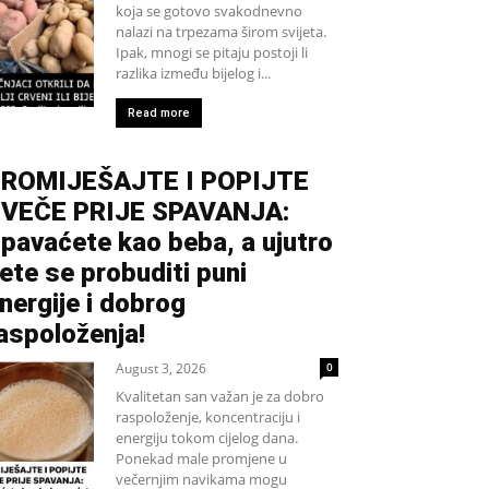
koja se gotovo svakodnevno
nalazi na trpezama širom svijeta.
Ipak, mnogi se pitaju postoji li
razlika između bijelog i...
Read more
ROMIJEŠAJTE I POPIJTE
VEČE PRIJE SPAVANJA:
pavaćete kao beba, a ujutro
ete se probuditi puni
nergije i dobrog
aspoloženja!
August 3, 2026
0
Kvalitetan san važan je za dobro
raspoloženje, koncentraciju i
energiju tokom cijelog dana.
Ponekad male promjene u
večernjim navikama mogu