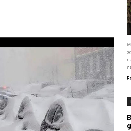
M
s
ne
na
R
B
g