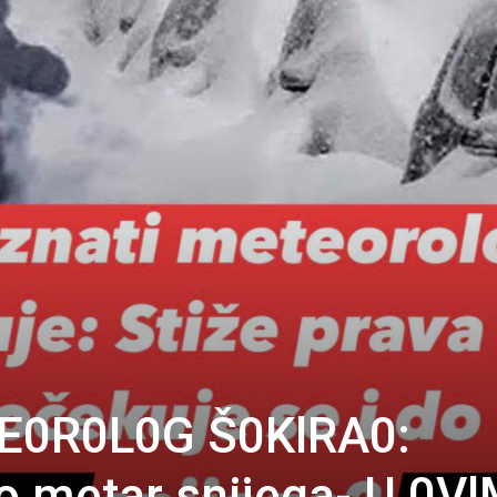
E0R0L0G Š0KlRA0:
do metar snijega- U 0V