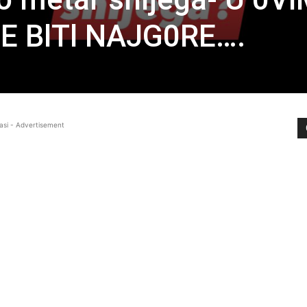
E BlTl NAJG0RE….
asi - Advertisement