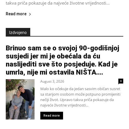
takva priča pokazuje da najveće životne vrijednosti...
Read more
Izdvojeno
Brinuo sam se o svojoj 90-godišnjoj
susjedi jer mi je obećala da ću
naslijediti sve što posjeduje. Kad je
umrla, nije mi ostavila NIŠTA....
August 3, 2026
0
Malo ko očekuje da jedan sasvim običan susret
sa starijom osobom može potpuno promijeniti
nečiji život. Upravo takva priča pokazuje da
najveće životne vrijednosti...
Read more