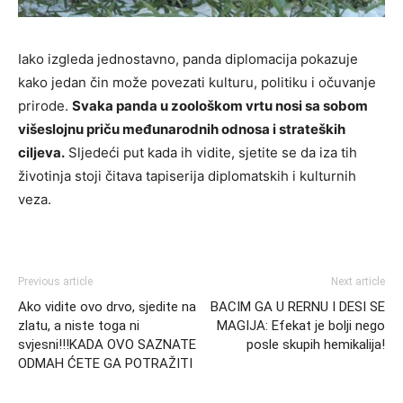
Iako izgleda jednostavno, panda diplomacija pokazuje
kako jedan čin može povezati kulturu, politiku i očuvanje
prirode.
Svaka panda u zoološkom vrtu nosi sa sobom
višeslojnu priču međunarodnih odnosa i strateških
ciljeva.
Sljedeći put kada ih vidite, sjetite se da iza tih
životinja stoji čitava tapiserija diplomatskih i kulturnih
veza.
Previous article
Next article
Ako vidite ovo drvo, sjedite na
BACIM GA U RERNU I DESI SE
zlatu, a niste toga ni
MAGIJA: Efekat je bolji nego
svjesni!!!KADA OVO SAZNATE
posle skupih hemikalija!
ODMAH ĆETE GA POTRAŽITI