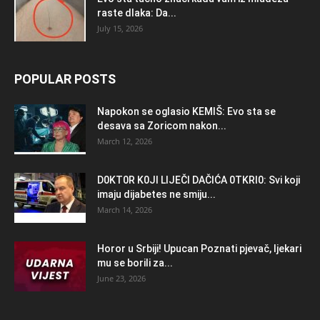
raste dlaka: Da...
July 15, 2026
POPULAR POSTS
Napokon se oglasio KEMlŠ: Evo sta se
desava sa Zoricom nakon...
March 12, 2026
D0KT0R K0Jl LlJEČl DAČlĆA 0TKRl0: Svi koji
imaju dijabetes ne smiju...
March 14, 2026
Horor u Srbiji! Upucan Poznati pjevač, ljekari
mu se borili za...
June 23, 2026