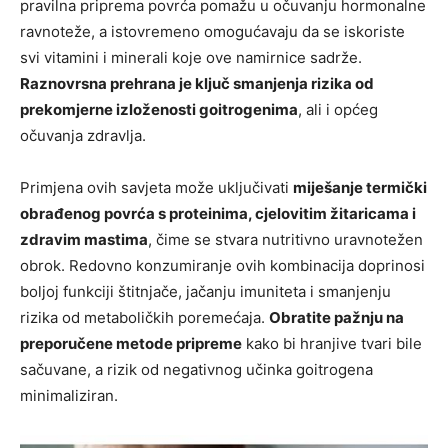
pravilna priprema povrća pomažu u očuvanju hormonalne
ravnoteže, a istovremeno omogućavaju da se iskoriste
svi vitamini i minerali koje ove namirnice sadrže.
Raznovrsna prehrana je ključ smanjenja rizika od
prekomjerne izloženosti goitrogenima
, ali i općeg
očuvanja zdravlja.
Primjena ovih savjeta može uključivati
miješanje termički
obrađenog povrća s proteinima, cjelovitim žitaricama i
zdravim mastima
, čime se stvara nutritivno uravnotežen
obrok. Redovno konzumiranje ovih kombinacija doprinosi
boljoj funkciji štitnjače, jačanju imuniteta i smanjenju
rizika od metaboličkih poremećaja.
Obratite pažnju na
preporučene metode pripreme
kako bi hranjive tvari bile
sačuvane, a rizik od negativnog učinka goitrogena
minimaliziran.