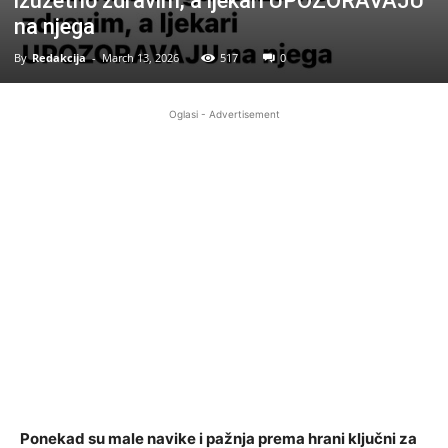
izuzetno zdravim, a ljekari UPOZORAVAJU
na njega
By
Redakcija
-
March 13, 2026
517
0
Oglasi - Advertisement
Ponekad su male navike i pažnja prema hrani ključni za