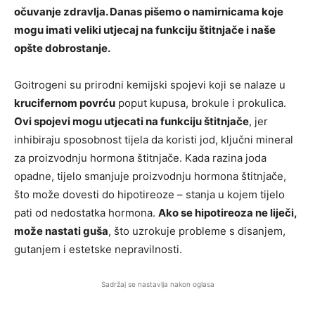
očuvanje zdravlja. Danas pišemo o namirnicama koje
mogu imati veliki utjecaj na funkciju štitnjače i naše
opšte dobrostanje.
Goitrogeni su prirodni kemijski spojevi koji se nalaze u
krucifernom povrću
poput kupusa, brokule i prokulica.
Ovi spojevi mogu utjecati na funkciju štitnjače
, jer
inhibiraju sposobnost tijela da koristi jod, ključni mineral
za proizvodnju hormona štitnjače. Kada razina joda
opadne, tijelo smanjuje proizvodnju hormona štitnjače,
što može dovesti do hipotireoze – stanja u kojem tijelo
pati od nedostatka hormona.
Ako se hipotireoza ne liječi,
može nastati guša
, što uzrokuje probleme s disanjem,
gutanjem i estetske nepravilnosti.
Sadržaj se nastavlja nakon oglasa