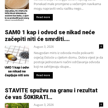
Ponekad male promjene u večernjim navikama
mogu napraviti veću razliku nego...
Read more
SAM0 1 kap i odvod se nikad neće
začepiti niti će smrditi….
August 3, 2026
0
Neugodan miris iz odvoda može pokvariti
osjećaj čistoće u cijelom domu. Dobra vijest je da
postoje jednostavni načini održavanja odvoda
koji ne zahtijevaju skupe...
Read more
STAVlTE spužvu na granu i rezultat
će vas Š0KlRATl…
August 3, 2026
0