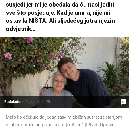
susjedi jer mi je obećala da ću naslijediti
sve što posjeduje. Kad je umrla, nije mi
ostavila NIŠTA. Ali sljedećeg jutra njezin
odvjetnik...
Redakcija
-
August 3, 2026
0
Malo ko očekuje da jedan sasvim običan susret sa starijom
osobom može potpuno promijeniti nečiji život. Upravo