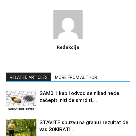
Redakcija
RELATED ARTICLES
MORE FROM AUTHOR
SAM0 1 kap i odvod se nikad neće
začepiti niti će smrditi….
STAVlTE spužvu na granu i rezultat će
vas Š0KlRATl…