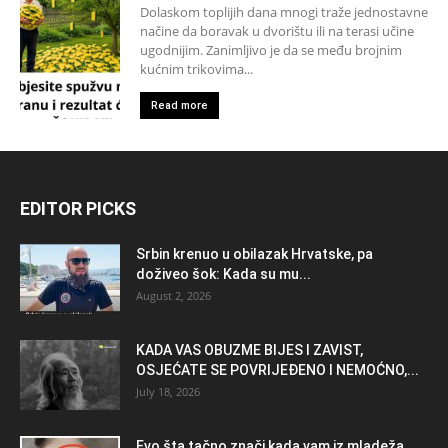
Dolaskom toplijih dana mnogi traže jednostavne
načine da boravak u dvorištu ili na terasi učine
ugodnijim. Zanimljivo je da se među brojnim
kućnim trikovima...
Read more
EDITOR PICKS
Srbin krenuo u obilazak Hrvatske, pa
doživeo šok: Kada su mu...
August 2, 2026
KADA VAS OBUZME BIJES I ZAVIST,
OSJEĆATE SE POVRIJEĐENO I NEMOĆNO,...
July 18, 2026
Evo šta tačno znači kada vam iz mladeža