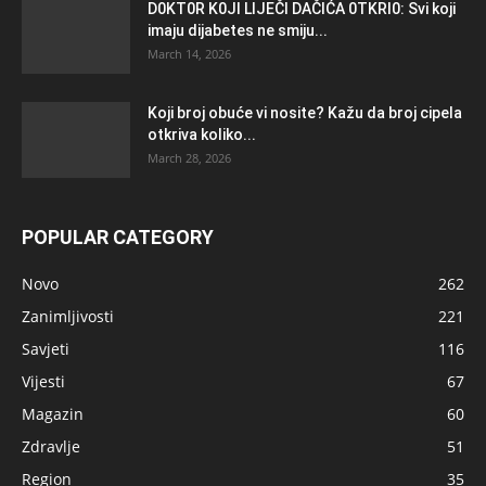
D0KT0R K0Jl LlJEČl DAČlĆA 0TKRl0: Svi koji
imaju dijabetes ne smiju...
March 14, 2026
Koji broj obuće vi nosite? Kažu da broj cipela
otkriva koliko...
March 28, 2026
POPULAR CATEGORY
Novo
262
Zanimljivosti
221
Savjeti
116
Vijesti
67
Magazin
60
Zdravlje
51
Region
35