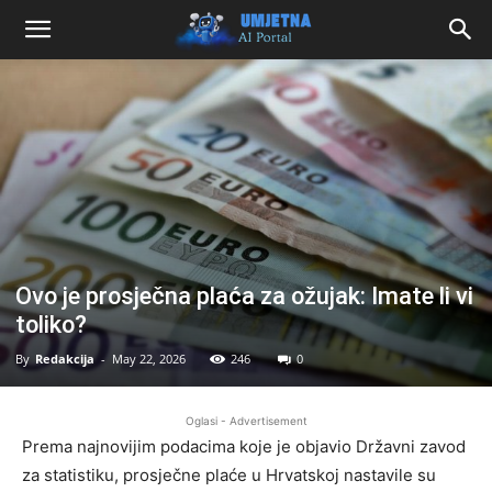
Ovo je prosječna plaća za ožujak: Imate li vi
toliko?
By
Redakcija
-
May 22, 2026
246
0
Oglasi - Advertisement
Prema najnovijim podacima koje je objavio
Državni zavod
za statistiku
, prosječne plaće u Hrvatskoj nastavile su