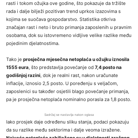
rasti i tokom ožujka ove godine, što pokazuje da tržište
rada i dalje bilježi pozitivan trend uprkos izazovima s
kojima se suočava gospodarstvo. Statistika otkriva
značajan rast i neto i bruto primanja zaposlenih u pravnim
osobama, dok su istovremeno vidljive velike razlike među
pojedinim djelatnostima.
Tako je
prosječna mjesečna netoplaća u ožujku iznosila
1555 eura
, što predstavlja povećanje od
7,4 posto na
godišnjoj razini
, dok je realni rast, nakon uračunate
inflacije, iznosio 2,5 posto. U poređenju s veljačom,
zaposlenici su također osjetili blago povećanje primanja,
pa je prosječna netoplaća nominalno porasla za 1,8 posto.
Sadržaj se nastavlja nakon oglasa
Iako prosjek daje određenu sliku stanja, podaci pokazuju
da su razlike među sektorima i dalje veoma izražene.
Najveće netoplaće zabilježene su u djelatnosti zračnog