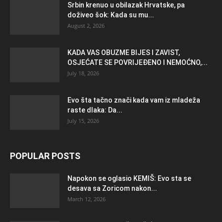
Srbin krenuo u obilazak Hrvatske, pa
doživeo šok: Kada su mu...
August 2, 2026
KADA VAS OBUZME BIJES I ZAVIST,
OSJEĆATE SE POVRIJEĐENO I NEMOĆNO,...
July 18, 2026
Evo šta tačno znači kada vam iz mladeža
raste dlaka: Da...
July 15, 2026
POPULAR POSTS
Napokon se oglasio KEMlŠ: Evo sta se
desava sa Zoricom nakon...
March 12, 2026