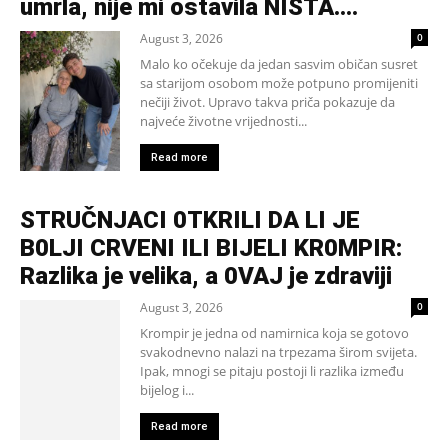
umrla, nije mi ostavila NIŠTA....
August 3, 2026
0
Malo ko očekuje da jedan sasvim običan susret
sa starijom osobom može potpuno promijeniti
nečiji život. Upravo takva priča pokazuje da
najveće životne vrijednosti...
Read more
STRUČNJACI 0TKRILI DA LI JE
B0LJI CRVENI ILI BIJELI KR0MPIR:
Razlika je velika, a 0VAJ je zdraviji
August 3, 2026
0
Krompir je jedna od namirnica koja se gotovo
svakodnevno nalazi na trpezama širom svijeta.
Ipak, mnogi se pitaju postoji li razlika između
bijelog i...
Read more