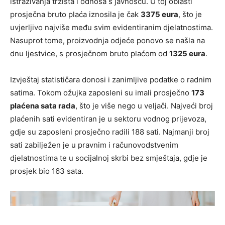
istraživanja tržišta i odnosa s javnošću. U toj oblasti
prosječna bruto plaća iznosila je čak
3375 eura
, što je
uvjerljivo najviše među svim evidentiranim djelatnostima.
Nasuprot tome, proizvodnja odjeće ponovo se našla na
dnu ljestvice, s prosječnom bruto plaćom od
1325 eura
.
Izvještaj statističara donosi i zanimljive podatke o radnim
satima. Tokom ožujka zaposleni su imali prosječno
173
plaćena sata rada
, što je više nego u veljači. Najveći broj
plaćenih sati evidentiran je u sektoru vodnog prijevoza,
gdje su zaposleni prosječno radili 188 sati. Najmanji broj
sati zabilježen je u pravnim i računovodstvenim
djelatnostima te u socijalnoj skrbi bez smještaja, gdje je
prosjek bio 163 sata.