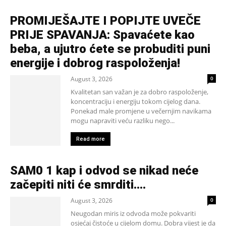
PROMIJEŠAJTE I POPIJTE UVEČE
PRIJE SPAVANJA: Spavaćete kao
beba, a ujutro ćete se probuditi puni
energije i dobrog raspoloženja!
August 3, 2026
0
Kvalitetan san važan je za dobro raspoloženje,
koncentraciju i energiju tokom cijelog dana.
Ponekad male promjene u večernjim navikama
mogu napraviti veću razliku nego...
Read more
SAM0 1 kap i odvod se nikad neće
začepiti niti će smrditi….
August 3, 2026
0
Neugodan miris iz odvoda može pokvariti
osjećaj čistoće u cijelom domu. Dobra vijest je da