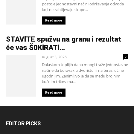
postoje jednostavni načini održavanja odvoda
koji ne zahtijevaju skupe...
Read more
STAVlTE spužvu na granu i rezultat
će vas Š0KlRATl…
August 3, 2026
0
Dolaskom toplijih dana mnogi traže jednostavne
načine da boravak u dvorištu ili na terasi učine
ugodnijim. Zanimljivo je da se među brojnim
kućnim trikovima...
Read more
EDITOR PICKS