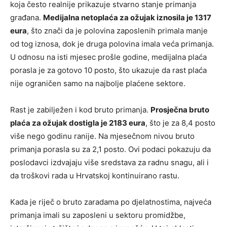
koja često realnije prikazuje stvarno stanje primanja
građana.
Medijalna netoplaća za ožujak iznosila je 1317
eura
, što znači da je polovina zaposlenih primala manje
od tog iznosa, dok je druga polovina imala veća primanja.
U odnosu na isti mjesec prošle godine, medijalna plaća
porasla je za gotovo 10 posto, što ukazuje da rast plaća
nije ograničen samo na najbolje plaćene sektore.
Rast je zabilježen i kod bruto primanja.
Prosječna bruto
plaća za ožujak dostigla je 2183 eura
, što je za 8,4 posto
više nego godinu ranije. Na mjesečnom nivou bruto
primanja porasla su za 2,1 posto. Ovi podaci pokazuju da
poslodavci izdvajaju više sredstava za radnu snagu, ali i
da troškovi rada u Hrvatskoj kontinuirano rastu.
Kada je riječ o bruto zaradama po djelatnostima, najveća
primanja imali su zaposleni u sektoru promidžbe,