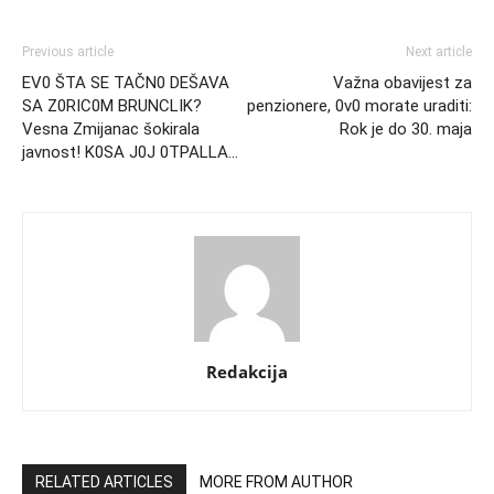
Previous article
Next article
EV0 ŠTA SE TAČN0 DEŠAVA
Važna obavijest za
SA Z0RIC0M BRUNCLIK?
penzionere, 0v0 morate uraditi:
Vesna Zmijanac šokirala
Rok je do 30. maja
javnost! K0SA J0J 0TPALLA…
Redakcija
RELATED ARTICLES
MORE FROM AUTHOR