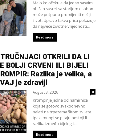
Malo ko očekuje da jedan sasvim
običan susret sa starijom osobom
može potpuno promijeniti nečiji
život. Upravo takva priča pokazuje
da najveće životne vrijednosti...
Read more
TRUČNJACI 0TKRILI DA LI
E B0LJI CRVENI ILI BIJELI
R0MPIR: Razlika je velika, a
VAJ je zdraviji
August 3, 2026
0
Krompir je jedna od namirnica
koja se gotovo svakodnevno
nalazi na trpezama širom svijeta.
Ipak, mnogi se pitaju postoji li
razlika između bijelog i...
Read more