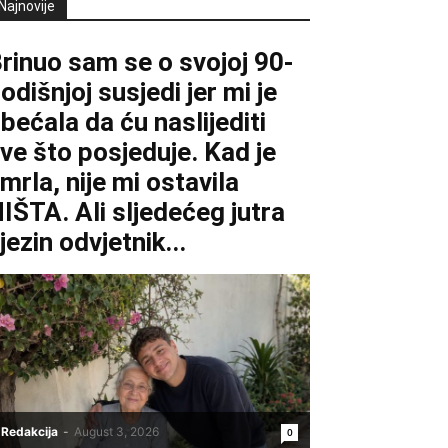
Najnovije
rinuo sam se o svojoj 90-
odišnjoj susjedi jer mi je
bećala da ću naslijediti
ve što posjeduje. Kad je
mrla, nije mi ostavila
IŠTA. Ali sljedećeg jutra
jezin odvjetnik...
Redakcija
-
August 3, 2026
0