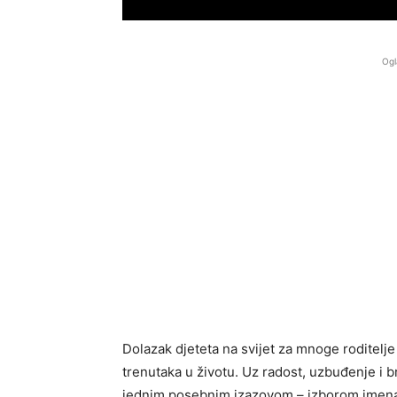
Ogl
Dolazak djeteta na svijet za mnoge roditelje 
trenutaka u životu. Uz radost, uzbuđenje i 
jednim posebnim izazovom – izborom imena z