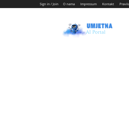
Sign in / Join
O nama
Impressum
Kontakt
Pravil
Umjetni
AI
blog