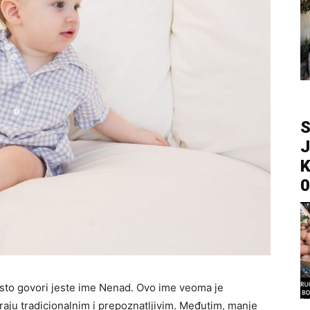
S
J
K
0
sto govori jeste ime
Nenad
. Ovo ime veoma je
aju tradicionalnim i prepoznatljivim. Međutim, manje