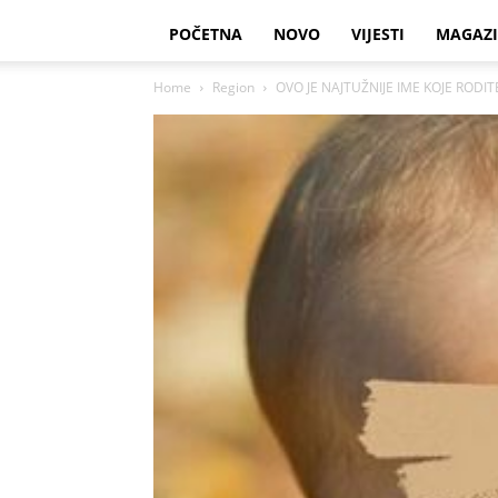
POČETNA
NOVO
VIJESTI
MAGAZ
Home
Region
OVO JE NAJTUŽNIJE IME KOJE RODIT