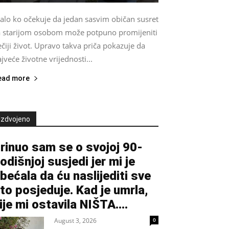
alo ko očekuje da jedan sasvim običan susret
a starijom osobom može potpuno promijeniti
čiji život. Upravo takva priča pokazuje da
jveće životne vrijednosti...
ead more
Izdvojeno
rinuo sam se o svojoj 90-
odišnjoj susjedi jer mi je
bećala da ću naslijediti sve
to posjeduje. Kad je umrla,
ije mi ostavila NIŠTA....
August 3, 2026
0