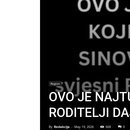
Region
OVO JE NAJT
RODITELJI D
By
Redakcija
-
May 19, 2026
668
0