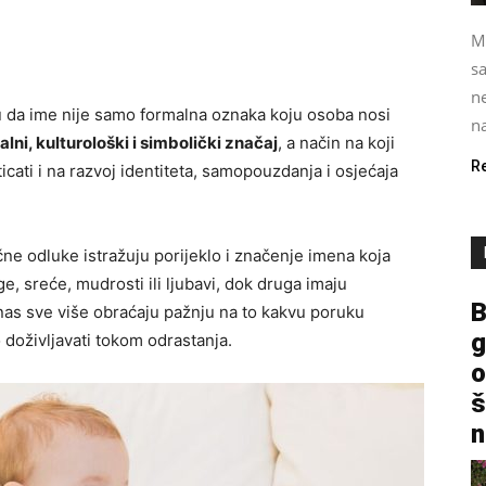
M
s
ne
aju da ime nije samo formalna oznaka koju osoba nosi
na
ni, kulturološki i simbolički značaj
, a način na koji
R
cati i na razvoj identiteta, samopouzdanja i osjećaja
čne odluke istražuju porijeklo i značenje imena koja
, sreće, mudrosti ili ljubavi, dok druga imaju
B
 danas sve više obraćaju pažnju na to kakvu poruku
g
 doživljavati tokom odrastanja.
o
š
n