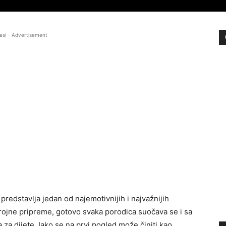
asi - Advertisement
predstavlja jedan od najemotivnijih i najvažnijih
brojne pripreme, gotovo svaka porodica suočava se i sa
a dijete. Iako se na prvi pogled može činiti kao