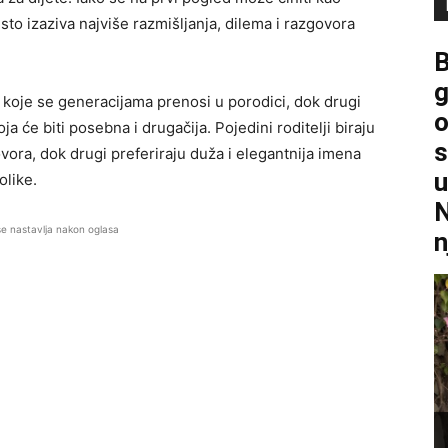
to izaziva najviše razmišljanja, dilema i razgovora
B
g
me koje se generacijama prenosi u porodici, dok drugi
o
 će biti posebna i drugačija. Pojedini roditelji biraju
s
vora, dok drugi preferiraju duža i elegantnija imena
u
olike.
N
se nastavlja nakon oglasa
n