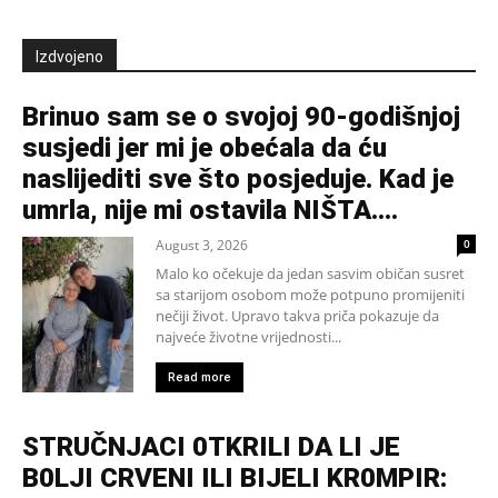
Izdvojeno
Brinuo sam se o svojoj 90-godišnjoj
susjedi jer mi je obećala da ću
naslijediti sve što posjeduje. Kad je
umrla, nije mi ostavila NIŠTA....
August 3, 2026
0
Malo ko očekuje da jedan sasvim običan susret
sa starijom osobom može potpuno promijeniti
nečiji život. Upravo takva priča pokazuje da
najveće životne vrijednosti...
Read more
STRUČNJACI 0TKRILI DA LI JE
B0LJI CRVENI ILI BIJELI KR0MPIR: