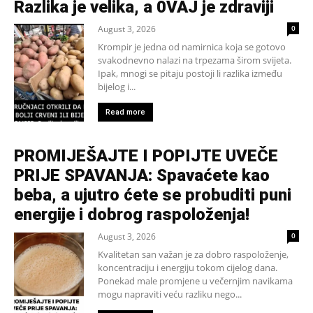
Razlika je velika, a 0VAJ je zdraviji
August 3, 2026
0
Krompir je jedna od namirnica koja se gotovo
svakodnevno nalazi na trpezama širom svijeta.
Ipak, mnogi se pitaju postoji li razlika između
bijelog i...
Read more
PROMIJEŠAJTE I POPIJTE UVEČE
PRIJE SPAVANJA: Spavaćete kao
beba, a ujutro ćete se probuditi puni
energije i dobrog raspoloženja!
August 3, 2026
0
Kvalitetan san važan je za dobro raspoloženje,
koncentraciju i energiju tokom cijelog dana.
Ponekad male promjene u večernjim navikama
mogu napraviti veću razliku nego...