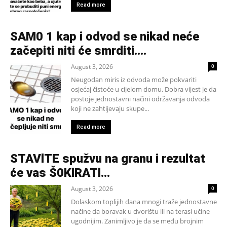
Read more
SAM0 1 kap i odvod se nikad neće
začepiti niti će smrditi….
August 3, 2026
0
Neugodan miris iz odvoda može pokvariti
osjećaj čistoće u cijelom domu. Dobra vijest je da
postoje jednostavni načini održavanja odvoda
koji ne zahtijevaju skupe...
Read more
STAVlTE spužvu na granu i rezultat
će vas Š0KlRATl…
August 3, 2026
0
Dolaskom toplijih dana mnogi traže jednostavne
načine da boravak u dvorištu ili na terasi učine
ugodnijim. Zanimljivo je da se među brojnim