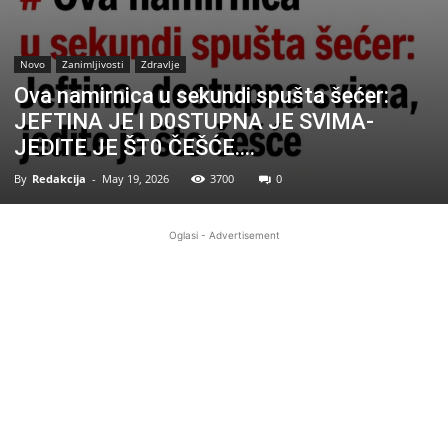
Novo
Zanimljivosti
Zdravlje
Ova namirnica u sekundi spušta šećer:
JEFTlNA JE l D0STUPNA JE SVlMA-
JEDlTE JE ŠT0 ČEŠĆE….
By
Redakcija
-
May 19, 2026
3700
0
Oglasi - Advertisement