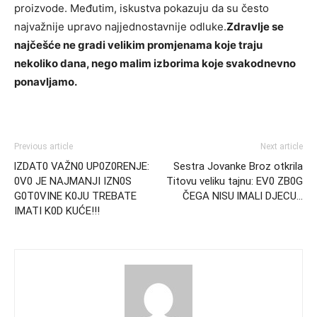
proizvode. Međutim, iskustva pokazuju da su često
najvažnije upravo najjednostavnije odluke.
Zdravlje se
najčešće ne gradi velikim promjenama koje traju
nekoliko dana, nego malim izborima koje svakodnevno
ponavljamo.
Previous article
Next article
lZDAT0 VAŽN0 UP0Z0RENJE:
Sestra Jovanke Broz otkrila
0V0 JE NAJMANJI IZN0S
Titovu veliku tajnu: EV0 ZB0G
G0T0VINE K0JU TREBATE
ČEGA NlSU lMALl DJECU…
IMATI K0D KUĆE!!!