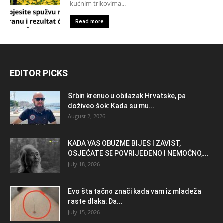
kućnim trikovima...
Read more
EDITOR PICKS
Srbin krenuo u obilazak Hrvatske, pa
doživeo šok: Kada su mu...
August 2, 2026
KADA VAS OBUZME BIJES I ZAVIST,
OSJEĆATE SE POVRIJEĐENO I NEMOĆNO,...
July 18, 2026
Evo šta tačno znači kada vam iz mladeža
raste dlaka: Da...
July 15, 2026