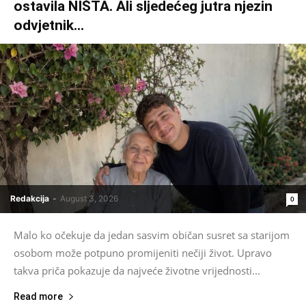
ostavila NIŠTA. Ali sljedećeg jutra njezin
odvjetnik...
Redakcija
-
August 3, 2026
0
Malo ko očekuje da jedan sasvim običan susret sa starijom
osobom može potpuno promijeniti nečiji život. Upravo
takva priča pokazuje da najveće životne vrijednosti...
Read more