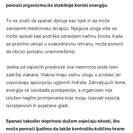
pomoći organizmu da stabilnije koristi energiju.
To ne znači da spanać djeluje kao lijek ili da može
zamijeniti medicinsku terapiju. Njegova uloga više se
može opisati kao podrška zdravijem načinu života. Kada
se pravilno uklopi u svakodnevnu ishranu, može pomoći
da obroci postanu uravnoteženiji.
Jedna od najvećih prednosti ove namirnice jeste njen
sadržaj vlakana. Vlakna imaju važnu ulogu u probavi jer
usporavaju apsorpciju ugljenih hidrata. Zahvaljujući tome,
energija se oslobađa postepenije, a organizam nije
izložen naglim promjenama koje mogu izazvati osjećaj
iscrpljenosti ili pojačane gladi.
Spanać također doprinosi dužem osjećaju sitosti, što
može pomoći ljudima da lakše kontrolišu količinu hrane