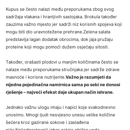
Kupus se često nalazi među preporukama zbog svog
sadržaja vlakana i hranljivih sastojaka. Brokula također
zauzima važno mjesto jer sadrži niz korisnih spojeva koji
mogu biti dio uravnotežene prehrane.Zelena salata
predstavlja lagan dodatak obrocima, dok jaja pružaju
proteine koji mogu pomoći dužem osjećaju sitosti.
Također, orašasti plodovi u manjim količinama često se
nalaze među preporukama stručnjaka jer sadrže zdrave
masnoće i korisne nutrijente.
Važno je razumjeti da
nijedna pojedinačna namirnica sama po sebi ne donosi
rješenje – najveći efekat daje ukupan način ishrane.
Jednako važnu ulogu imaju i napici koje svakodnevno
unosimo. Mnogi ljudi nesvjesno unesu velike količine
šećera kroz gazirane sokove i zaslađena
pića.Najjednostavniji izbor ostaje obična voda.