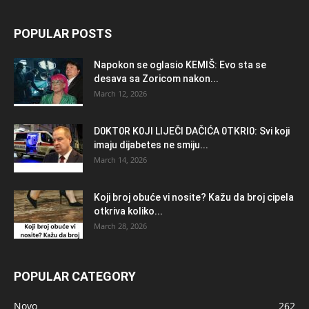
POPULAR POSTS
Napokon se oglasio KEMlŠ: Evo sta se
desava sa Zoricom nakon...
March 12, 2026
D0KT0R K0Jl LlJEČl DAČlĆA 0TKRl0: Svi koji
imaju dijabetes ne smiju...
March 14, 2026
Koji broj obuće vi nosite? Kažu da broj cipela
otkriva koliko...
March 28, 2026
POPULAR CATEGORY
Novo
262