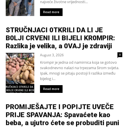
najveće životne vrijednosti...
Read more
STRUČNJACI 0TKRILI DA LI JE
B0LJI CRVENI ILI BIJELI KR0MPIR:
Razlika je velika, a 0VAJ je zdraviji
August 3, 2026
0
Krompir je jedna od namirnica koja se gotovo
svakodnevno nalazi na trpezama širom svijeta.
Ipak, mnogi se pitaju postoji li razlika između
bijelog i...
Read more
PROMIJEŠAJTE I POPIJTE UVEČE
PRIJE SPAVANJA: Spavaćete kao
beba, a ujutro ćete se probuditi puni