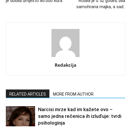
je dobila umjesto 80.000 eura
Rodila je u 52 godini, bila
samohrana majka, a sad..
Redakcija
RELATED ARTICLES
MORE FROM AUTHOR
Narcisi mrze kad im kažete ovo –
samo jedna rečenica ih izluđuje: tvrdi
psihologinja