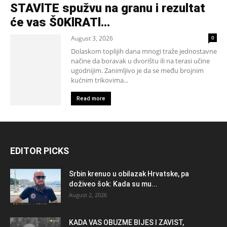
STAVlTE spužvu na granu i rezultat
će vas Š0KlRATl…
August 3, 2026
0
Dolaskom toplijih dana mnogi traže jednostavne
načine da boravak u dvorištu ili na terasi učine
ugodnijim. Zanimljivo je da se među brojnim
kućnim trikovima...
Read more
EDITOR PICKS
Srbin krenuo u obilazak Hrvatske, pa
doživeo šok: Kada su mu...
August 2, 2026
KADA VAS OBUZME BIJES I ZAVIST,