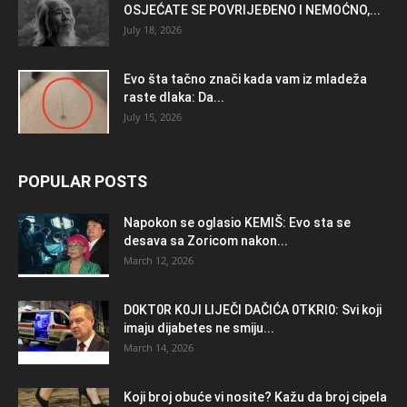
OSJEĆATE SE POVRIJEĐENO I NEMOĆNO,...
July 18, 2026
Evo šta tačno znači kada vam iz mladeža
raste dlaka: Da...
July 15, 2026
POPULAR POSTS
Napokon se oglasio KEMlŠ: Evo sta se
desava sa Zoricom nakon...
March 12, 2026
D0KT0R K0Jl LlJEČl DAČlĆA 0TKRl0: Svi koji
imaju dijabetes ne smiju...
March 14, 2026
Koji broj obuće vi nosite? Kažu da broj cipela