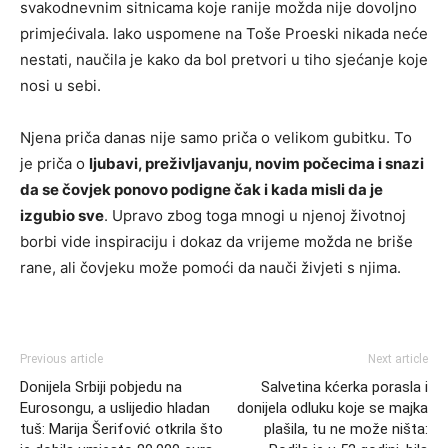
svakodnevnim sitnicama koje ranije možda nije dovoljno
primjećivala. Iako uspomene na
Toše Proeski
nikada neće
nestati, naučila je kako da bol pretvori u tiho sjećanje koje
nosi u sebi.
Njena priča danas nije samo priča o velikom gubitku. To
je priča o
ljubavi, preživljavanju, novim počecima i snazi
da se čovjek ponovo podigne čak i kada misli da je
izgubio sve
. Upravo zbog toga mnogi u njenoj životnoj
borbi vide inspiraciju i dokaz da vrijeme možda ne briše
rane, ali čovjeku može pomoći da nauči živjeti s njima.
Previous article
Next article
Donijela Srbiji pobjedu na
Salvetina kćerka porasla i
Eurosongu, a uslijedio hladan
donijela odluku koje se majka
tuš: Marija Šerifović otkrila što
plašila, tu ne može ništa: