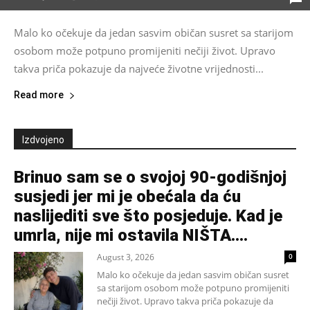
Malo ko očekuje da jedan sasvim običan susret sa starijom
osobom može potpuno promijeniti nečiji život. Upravo
takva priča pokazuje da najveće životne vrijednosti...
Read more
Izdvojeno
Brinuo sam se o svojoj 90-godišnjoj
susjedi jer mi je obećala da ću
naslijediti sve što posjeduje. Kad je
umrla, nije mi ostavila NIŠTA....
August 3, 2026
0
Malo ko očekuje da jedan sasvim običan susret
sa starijom osobom može potpuno promijeniti
nečiji život. Upravo takva priča pokazuje da