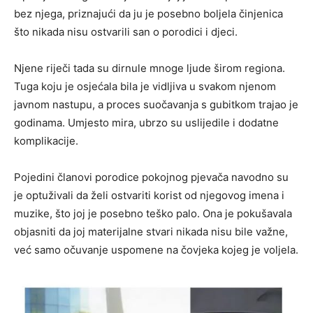
bez njega, priznajući da ju je posebno boljela činjenica
što nikada nisu ostvarili san o porodici i djeci.
Njene riječi tada su dirnule mnoge ljude širom regiona.
Tuga koju je osjećala bila je vidljiva u svakom njenom
javnom nastupu, a proces suočavanja s gubitkom trajao je
godinama. Umjesto mira, ubrzo su uslijedile i dodatne
komplikacije.
Pojedini članovi porodice pokojnog pjevača navodno su
je optuživali da želi ostvariti korist od njegovog imena i
muzike, što joj je posebno teško palo. Ona je pokušavala
objasniti da joj materijalne stvari nikada nisu bile važne,
već samo očuvanje uspomene na čovjeka kojeg je voljela.