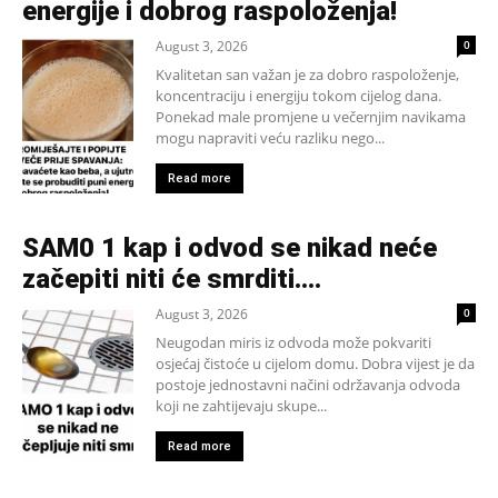
energije i dobrog raspoloženja!
August 3, 2026
0
Kvalitetan san važan je za dobro raspoloženje,
koncentraciju i energiju tokom cijelog dana.
Ponekad male promjene u večernjim navikama
mogu napraviti veću razliku nego...
Read more
SAM0 1 kap i odvod se nikad neće
začepiti niti će smrditi….
August 3, 2026
0
Neugodan miris iz odvoda može pokvariti
osjećaj čistoće u cijelom domu. Dobra vijest je da
postoje jednostavni načini održavanja odvoda
koji ne zahtijevaju skupe...
Read more