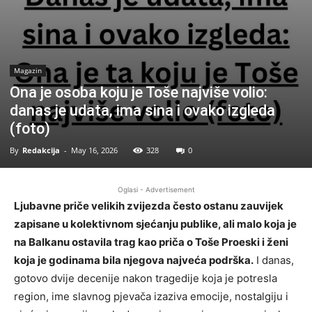
Magazin
Ona je osoba koju je Toše najviše volio:
danas je udata, ima sina i ovako izgleda
(foto)
By
Redakcija
-
May 16, 2026
328
0
Oglasi - Advertisement
Ljubavne priče velikih zvijezda često ostanu zauvijek
zapisane u kolektivnom sjećanju publike, ali malo koja je
na Balkanu ostavila trag kao priča o
Toše Proeski
i ženi
koja je godinama bila njegova najveća podrška.
I danas,
gotovo dvije decenije nakon tragedije koja je potresla
region, ime slavnog pjevača izaziva emocije, nostalgiju i