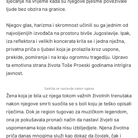
sjećanje na vrijeme kada su njegove pjesme povezivale
ljude bez obzira na granice.
Njegov glas, harizma i skromnost učinili su ga jednim od
najvoljenijih izvođača na prostoru bivše Jugoslavije. Ipak,
iza reflektora i velikih koncerata krila se i jedna nježna,
privatna priča o ljubavi koja je prolazila kroz uspone,
prekide, pomirenja i na kraju ogromnu tragediju. Upravo
ta emotivna strana života
Toše Proeski
godinama intrigira
javnost.
Sadržaj se nastavlja nakon oglasa
Žena koja je bila uz njega tokom važnih životnih trenutaka
nakon njegove smrti suočila se s boli koju je teško opisati
riječima. Dok je region tugovao za muzičkom legendom,
ona je pokušavala pronaći način da nastavi živjeti sa
uspomenama koje nikada nisu izblijedjele. Njena životna
priča danas mnogima služi kao dokaz da čovjek, čak i