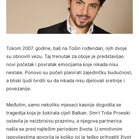
Tokom 2007. godine, baš na Tošin rođendan, njih dvoje
su obnovili vezu. Taj trenutak za oboje je predstavljao
novi početak i povratak emocijama koje nikada nisu
nestale. Ponovo su počeli planirati zajedničku budućnost,
a bliski ljudi tvrdili su da nikada nisu djelovali sretnije i
povezanije.
Međutim, samo nekoliko mjeseci kasnije dogodila se
tragedija koja je šokirala cijeli Balkan. Smrt
Toše Proeski
ostavila je neizbrisivu prazninu, a njegova partnerica
našla se pred najtežim periodom života. U emotivnim
ispovijestima govorila je koliko joj je teško prihvatiti život