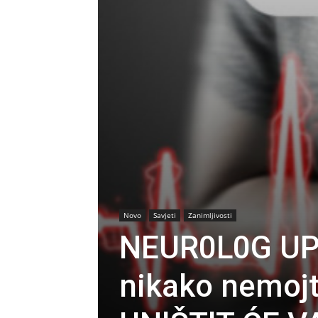
Novo
Savjeti
Zanimljivosti
NEUR0L0G UP
nikako nemojte