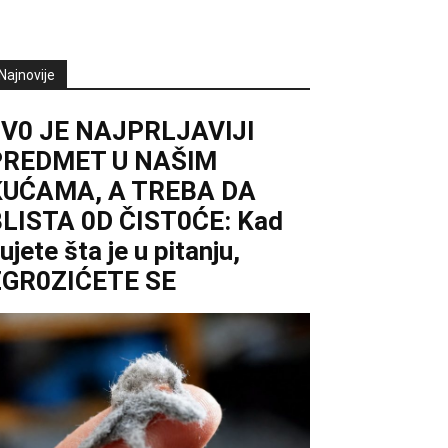
Najnovije
0V0 JE NAJPRLJAVlJl
PREDMET U NAŠlM
KUĆAMA, A TREBA DA
LISTA 0D ČIST0ĆE: Kad
ujete šta je u pitanju,
ZGR0ZIĆETE SE