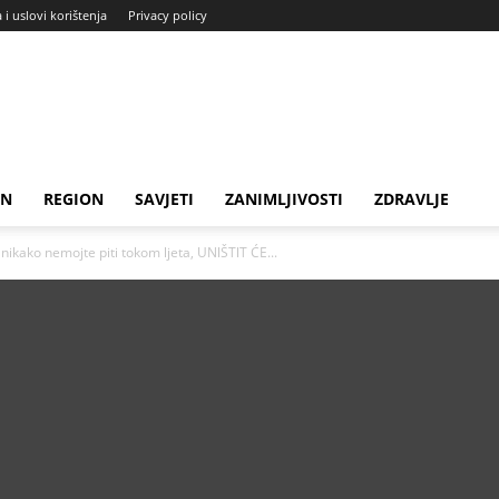
a i uslovi korištenja
Privacy policy
IN
REGION
SAVJETI
ZANIMLJIVOSTI
ZDRAVLJE
ako nemojte piti tokom ljeta, UNlŠTlT ĆE...