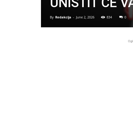
UNlŠTlT ĆE 
By
Redakcija
-
June 2, 2026
834
0
Ogl