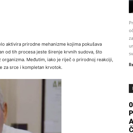
P
oč
z
jelo aktivira prirodne mehanizme kojima pokušava
u
n od tih procesa jeste širenje krvnih sudova, što
s
organizma. Međutim, iako je riječ o prirodnoj reakciji,
R
 za srce i kompletan krvotok.
0
P
A
Č