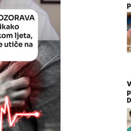
p
V
p