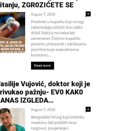
itanju, ZGR0ZIĆETE SE
August 7, 2026
0
Predmet u kupatilu koji mnogi
zaboravljaju očistiti: Evo zašto
držač četkica ne treba biti
zanemaren Čistimo kupatilo,
peremo umivaonik i održavamo
površine koje svakodnevno
koristimo,...
Read more
asilije Vujović, doktor koji je
rivukao pažnju- EV0 KAK0
DANAS lZGLEDA…
August 7, 2026
0
Beogradski hirurg koji estetsku
medicinu želi približiti kroz
razgovor, povjerenje i