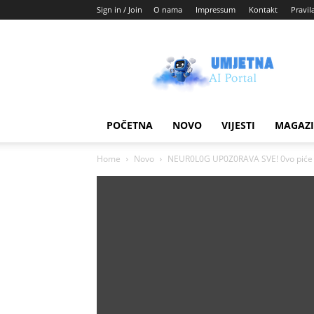
Sign in / Join
O nama
Impressum
Kontakt
Pravil
Umjetni
AI
blog
POČETNA
NOVO
VIJESTI
MAGAZ
Home
Novo
NEUR0L0G UP0Z0RAVA SVE! 0vo piće nik