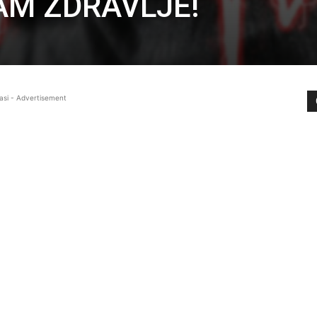
VAM ZDRAVLJE!
asi - Advertisement