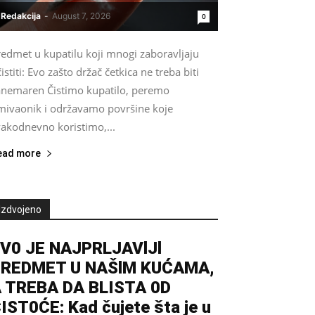
Redakcija
-
August 7, 2026
0
redmet u kupatilu koji mnogi zaboravljaju
istiti: Evo zašto držač četkica ne treba biti
anemaren Čistimo kupatilo, peremo
mivaonik i održavamo površine koje
vakodnevno koristimo,...
ead more
Izdvojeno
V0 JE NAJPRLJAVlJl
REDMET U NAŠlM KUĆAMA,
 TREBA DA BLISTA 0D
IST0ĆE: Kad čujete šta je u