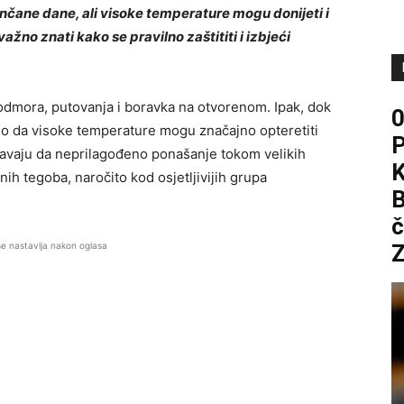
sunčane dane, ali visoke temperature mogu donijeti i
ažno znati kako se pravilno zaštititi i izbjeći
odmora, putovanja i boravka na otvorenom. Ipak, dok
o da visoke temperature mogu značajno opteretiti
avaju da neprilagođeno ponašanje tokom velikih
ih tegoba, naročito kod osjetljivijih grupa
B
č
se nastavlja nakon oglasa