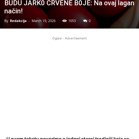
BUDU JARK0 CRVENE B0JE: Na ovaj lagan
način!
By
Redakcija
-
March 19, 2026
1053
0
Oglasi - Advertisement
U ovom tekstu govorimo o jednoj staroj tradiciji koja se