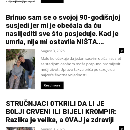
Brinuo sam se o svojoj 90-godišnjoj
susjedi jer mi je obećala da ću
naslijediti sve što posjeduje. Kad je
umrla, nije mi ostavila NIŠTA....
August 3, 2026
0
Malo ko očekuje da jedan sasvim običan susret
sa starijom osobom može potpuno promijeniti
nečiji život. Upravo takva priča pokazuje da
najveće životne vrijednosti...
Read more
STRUČNJACI 0TKRILI DA LI JE
B0LJI CRVENI ILI BIJELI KR0MPIR:
Razlika je velika, a 0VAJ je zdraviji
August 3, 2026
0