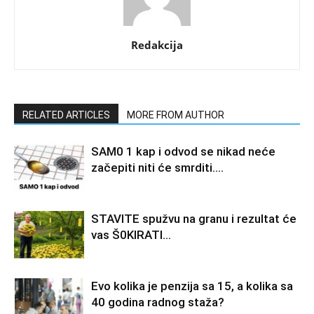
Redakcija
RELATED ARTICLES
MORE FROM AUTHOR
SAM0 1 kap i odvod se nikad neće
začepiti niti će smrditi….
STAVlTE spužvu na granu i rezultat će
vas Š0KlRATl…
Evo kolika je penzija sa 15, a kolika sa
40 godina radnog staža?