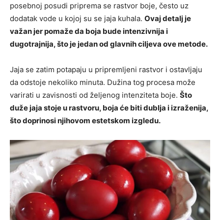
posebnoj posudi priprema se rastvor boje, često uz
dodatak vode u kojoj su se jaja kuhala.
Ovaj detalj je
važan jer pomaže da boja bude intenzivnija i
dugotrajnija, što je jedan od glavnih ciljeva ove metode.
Jaja se zatim potapaju u pripremljeni rastvor i ostavljaju
da odstoje nekoliko minuta. Dužina tog procesa može
varirati u zavisnosti od željenog intenziteta boje.
Što
duže jaja stoje u rastvoru, boja će biti dublja i izraženija,
što doprinosi njihovom estetskom izgledu.