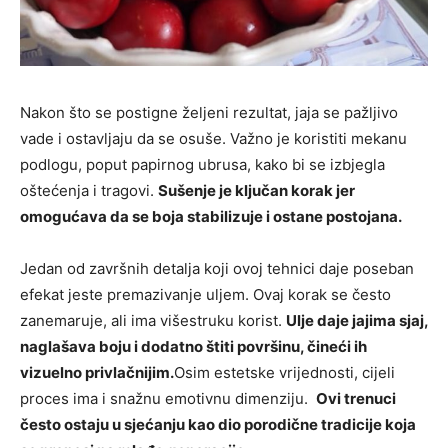
Nakon što se postigne željeni rezultat, jaja se pažljivo
vade i ostavljaju da se osuše. Važno je koristiti mekanu
podlogu, poput papirnog ubrusa, kako bi se izbjegla
oštećenja i tragovi.
Sušenje je ključan korak jer
omogućava da se boja stabilizuje i ostane postojana.
Jedan od završnih detalja koji ovoj tehnici daje poseban
efekat jeste premazivanje uljem. Ovaj korak se često
zanemaruje, ali ima višestruku korist.
Ulje daje jajima sjaj,
naglašava boju i dodatno štiti površinu, čineći ih
vizuelno privlačnijim.
Osim estetske vrijednosti, cijeli
proces ima i snažnu emotivnu dimenziju.
Ovi trenuci
često ostaju u sjećanju kao dio porodične tradicije koja