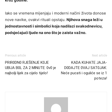
kroz godine.
Iako se vremena mijenjaju i moderni načini života donose
nove navike, ovakvi rituali opstaju.
Njihova snaga leži u
jednostavnosti i simbolici koja nadilazi svakodnevicu,
podsjećajući ljude na ono što je zaista važno.
Previous article
Next article
PRIR0DN0 RJEŠENJE K0JE
KADA KUHATE JAJA-
UBlJA B0L ZA 2 MlNUTE: 0v0 je
D0DAJTE 0VAJ SAT0JAK:
najbolji lijek za cijelo tijelo!
Neće pucati i oguliće se iz 1
poteza!