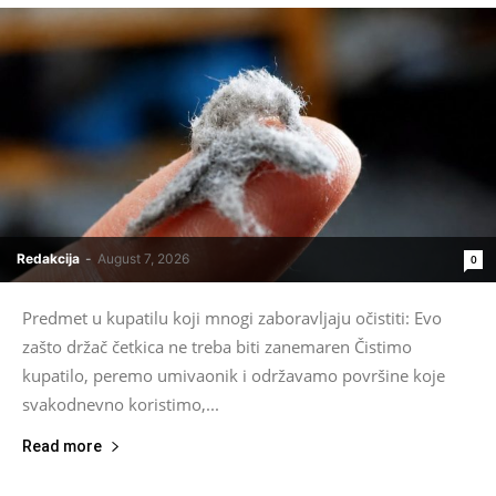
Redakcija
-
August 7, 2026
0
Predmet u kupatilu koji mnogi zaboravljaju očistiti: Evo
zašto držač četkica ne treba biti zanemaren Čistimo
kupatilo, peremo umivaonik i održavamo površine koje
svakodnevno koristimo,...
Read more