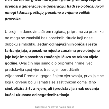
prenosi s generacije na generaciju. Radi se o običaju koji
mnogi i danas poštuju, posebno u vrijeme velikih
praznika.
U brojnim domovima širom regiona, pripreme za praznike
ne mogu se zamisliti bez posebnih rituala koji nose
duboku simboliku.
Jedan od najvažnijih običaja jeste
farbanje jaja, a posebno mjesto zauzima prvo obojeno
jaje koje ima posebno značenje i čuva se tokom cijele
godine.
Ovaj čin nije samo dio pripreme hrane, već
predstavlja spoj vjere, tradicije i porodičnih
vrijednosti.Prema dugogodišnjem vjerovanju, prvo jaje se
boji u crvenu boju i smatra se zaštitnikom doma.
Ono
simbolizira žrtvu i vjeru, ali i predstavlja znak čuvanja
kuće i ukućana od negativnih uticaja.
Sadržaj se nastavlja nakon oglasa