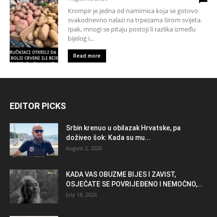
Krompir je jedna od namirnica koja se gotovo
svakodnevno nalazi na trpezama širom svijeta.
Ipak, mnogi se pitaju postoji li razlika između
bijelog i...
Read more
EDITOR PICKS
Srbin krenuo u obilazak Hrvatske, pa
doživeo šok: Kada su mu...
August 2, 2026
KADA VAS OBUZME BIJES I ZAVIST,
OSJEĆATE SE POVRIJEĐENO I NEMOĆNO,...
July 18, 2026