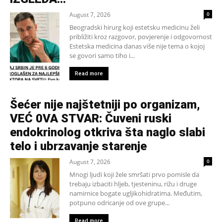
August 7, 2026
0
Beogradski hirurg koji estetsku medicinu želi
približiti kroz razgovor, povjerenje i odgovornost
Estetska medicina danas više nije tema o kojoj
se govori samo tiho i...
Read more
Šećer nije najštetniji po organizam,
VEĆ 0VA STVAR: Čuveni ruski
endokrinolog otkriva šta naglo slabi
telo i ubrzavanje starenje
August 7, 2026
0
Mnogi ljudi koji žele smršati prvo pomisle da
trebaju izbaciti hljeb, tjesteninu, rižu i druge
namirnice bogate ugljikohidratima. Međutim,
potpuno odricanje od ove grupe...
Read more