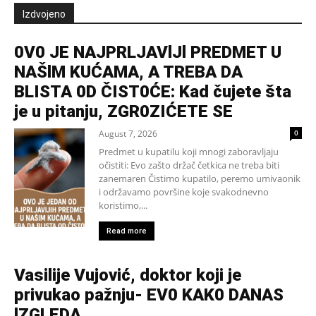
Izdvojeno
0V0 JE NAJPRLJAVlJl PREDMET U
NAŠlM KUĆAMA, A TREBA DA
BLISTA 0D ČIST0ĆE: Kad čujete šta
je u pitanju, ZGR0ZIĆETE SE
August 7, 2026
0
Predmet u kupatilu koji mnogi zaboravljaju
očistiti: Evo zašto držač četkica ne treba biti
zanemaren Čistimo kupatilo, peremo umivaonik
i održavamo površine koje svakodnevno
koristimo,...
Read more
Vasilije Vujović, doktor koji je
privukao pažnju- EV0 KAK0 DANAS
lZGLEDA…