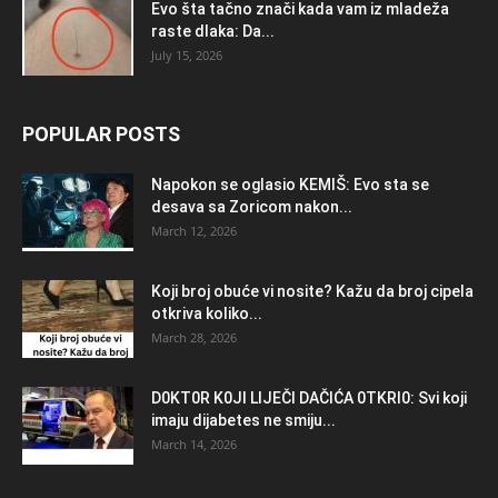
Evo šta tačno znači kada vam iz mladeža
raste dlaka: Da...
July 15, 2026
POPULAR POSTS
Napokon se oglasio KEMlŠ: Evo sta se
desava sa Zoricom nakon...
March 12, 2026
Koji broj obuće vi nosite? Kažu da broj cipela
otkriva koliko...
March 28, 2026
D0KT0R K0Jl LlJEČl DAČlĆA 0TKRl0: Svi koji
imaju dijabetes ne smiju...
March 14, 2026