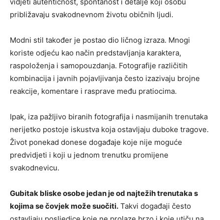
vidjeti autentičnost, spontanost i detalje koji osobu
približavaju svakodnevnom životu običnih ljudi.
Modni stil također je postao dio ličnog izraza. Mnogi
koriste odjeću kao način predstavljanja karaktera,
raspoloženja i samopouzdanja. Fotografije različitih
kombinacija i javnih pojavljivanja često izazivaju brojne
reakcije, komentare i rasprave među pratiocima.
Ipak, iza pažljivo biranih fotografija i nasmijanih trenutaka
nerijetko postoje iskustva koja ostavljaju duboke tragove.
Život ponekad donese događaje koje nije moguće
predvidjeti i koji u jednom trenutku promijene
svakodnevicu.
Gubitak bliske osobe jedan je od najtežih trenutaka s
kojima se čovjek može suočiti.
Takvi događaji često
ostavljaju posljedice koje ne prolaze brzo i koje utiču na