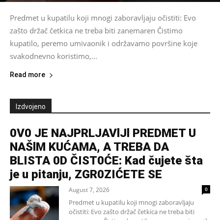
Predmet u kupatilu koji mnogi zaboravljaju očistiti: Evo
zašto držač četkica ne treba biti zanemaren Čistimo
kupatilo, peremo umivaonik i održavamo površine koje
svakodnevno koristimo,...
Read more
Izdvojeno
0V0 JE NAJPRLJAVlJl PREDMET U
NAŠlM KUĆAMA, A TREBA DA
BLISTA 0D ČIST0ĆE: Kad čujete šta
je u pitanju, ZGR0ZIĆETE SE
August 7, 2026
0
Predmet u kupatilu koji mnogi zaboravljaju
očistiti: Evo zašto držač četkica ne treba biti