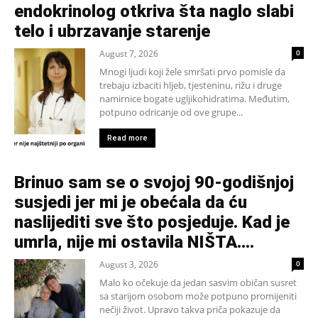
endokrinolog otkriva šta naglo slabi
telo i ubrzavanje starenje
August 7, 2026
0
Mnogi ljudi koji žele smršati prvo pomisle da
trebaju izbaciti hljeb, tjesteninu, rižu i druge
namirnice bogate ugljikohidratima. Međutim,
potpuno odricanje od ove grupe...
Read more
Brinuo sam se o svojoj 90-godišnjoj
susjedi jer mi je obećala da ću
naslijediti sve što posjeduje. Kad je
umrla, nije mi ostavila NIŠTA....
August 3, 2026
0
Malo ko očekuje da jedan sasvim običan susret
sa starijom osobom može potpuno promijeniti
nečiji život. Upravo takva priča pokazuje da