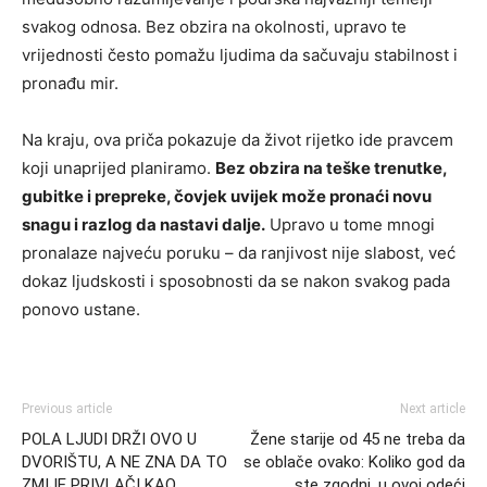
svakog odnosa. Bez obzira na okolnosti, upravo te
vrijednosti često pomažu ljudima da sačuvaju stabilnost i
pronađu mir.
Na kraju, ova priča pokazuje da život rijetko ide pravcem
koji unaprijed planiramo.
Bez obzira na teške trenutke,
gubitke i prepreke, čovjek uvijek može pronaći novu
snagu i razlog da nastavi dalje.
Upravo u tome mnogi
pronalaze najveću poruku – da ranjivost nije slabost, već
dokaz ljudskosti i sposobnosti da se nakon svakog pada
ponovo ustane.
Previous article
Next article
POLA LJUDI DRŽI OVO U
Žene starije od 45 ne treba da
DVORIŠTU, A NE ZNA DA TO
se oblače ovako: Koliko god da
ZMIJE PRIVLAČI KAO
ste zgodni, u ovoj odeći