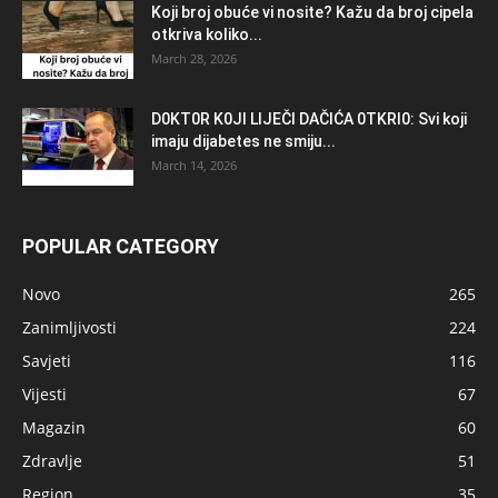
Koji broj obuće vi nosite? Kažu da broj cipela
otkriva koliko...
March 28, 2026
D0KT0R K0Jl LlJEČl DAČlĆA 0TKRl0: Svi koji
imaju dijabetes ne smiju...
March 14, 2026
POPULAR CATEGORY
Novo
265
Zanimljivosti
224
Savjeti
116
Vijesti
67
Magazin
60
Zdravlje
51
Region
35