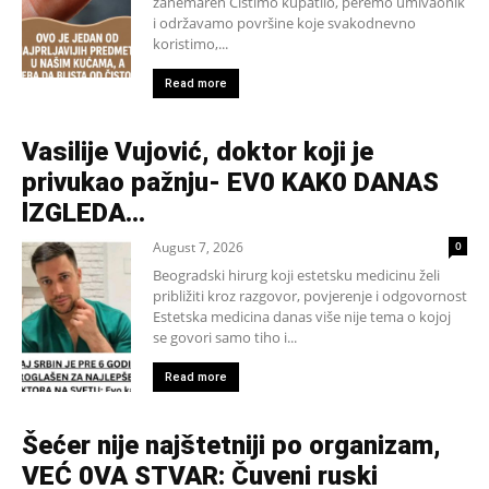
zanemaren Čistimo kupatilo, peremo umivaonik
i održavamo površine koje svakodnevno
koristimo,...
Read more
Vasilije Vujović, doktor koji je
privukao pažnju- EV0 KAK0 DANAS
lZGLEDA…
August 7, 2026
0
Beogradski hirurg koji estetsku medicinu želi
približiti kroz razgovor, povjerenje i odgovornost
Estetska medicina danas više nije tema o kojoj
se govori samo tiho i...
Read more
Šećer nije najštetniji po organizam,
VEĆ 0VA STVAR: Čuveni ruski