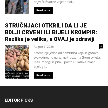
najveće životne vrijednosti...
Read more
STRUČNJACI 0TKRILI DA LI JE
B0LJI CRVENI ILI BIJELI KR0MPIR:
Razlika je velika, a 0VAJ je zdraviji
August 3, 2026
0
Krompir je jedna od namirnica koja se gotovo
svakodnevno nalazi na trpezama širom svijeta.
Ipak, mnogi se pitaju postoji li razlika između
bijelog i...
Read more
EDITOR PICKS