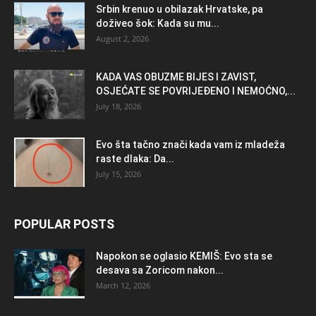
Srbin krenuo u obilazak Hrvatske, pa
doživeo šok: Kada su mu...
August 2, 2026
KADA VAS OBUZME BIJES I ZAVIST,
OSJEĆATE SE POVRIJEĐENO I NEMOĆNO,...
July 18, 2026
Evo šta tačno znači kada vam iz mladeža
raste dlaka: Da...
July 15, 2026
POPULAR POSTS
Napokon se oglasio KEMlŠ: Evo sta se
desava sa Zoricom nakon...
March 12, 2026