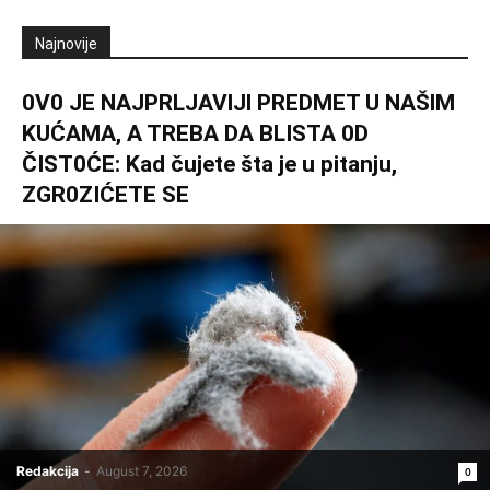
Najnovije
0V0 JE NAJPRLJAVlJl PREDMET U NAŠlM
KUĆAMA, A TREBA DA BLISTA 0D
ČIST0ĆE: Kad čujete šta je u pitanju,
ZGR0ZIĆETE SE
Redakcija
-
August 7, 2026
0