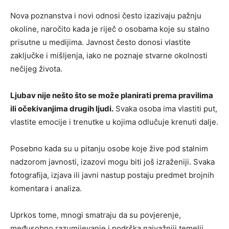
Nova poznanstva i novi odnosi često izazivaju pažnju
okoline, naročito kada je riječ o osobama koje su stalno
prisutne u medijima. Javnost često donosi vlastite
zaključke i mišljenja, iako ne poznaje stvarne okolnosti
nečijeg života.
Ljubav nije nešto što se može planirati prema pravilima
ili očekivanjima drugih ljudi.
Svaka osoba ima vlastiti put,
vlastite emocije i trenutke u kojima odlučuje krenuti dalje.
Posebno kada su u pitanju osobe koje žive pod stalnim
nadzorom javnosti, izazovi mogu biti još izraženiji. Svaka
fotografija, izjava ili javni nastup postaju predmet brojnih
komentara i analiza.
Uprkos tome, mnogi smatraju da su povjerenje,
međusobno razumijevanje i podrška najvažniji temelji