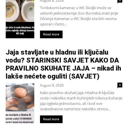
August 8, 2026
Tvrdokorni kamenac u WC školjki može se
ukloniti jednostavnije: Evo šta treba znati prije
čišćenja Kamenac u WC školjki zna biti veoma
uporan i često...
Read more
Jaja stavljate u hladnu ili ključalu
vodu? STARINSKI SAVJET KAKO DA
PRAVILNO SKUHATE JAJA – nikad ih
lakše nećete oguliti (SAVJET)
August 8, 2026
0
Kako pravilno skuhati jaja: Hladna ili ključala
voda i nekoliko starih kuhinjskih trikova Kuhanje
jaja izgleda jednostavno, ali i kod ove
svakodnevne namirnice nekoliko sitnica...
Read more