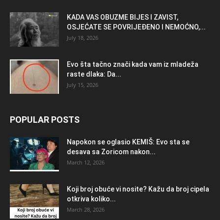
KADA VAS OBUZME BIJES I ZAVIST,
OSJEĆATE SE POVRIJEĐENO I NEMOĆNO,...
July 18, 2026
Evo šta tačno znači kada vam iz mladeža
raste dlaka: Da...
July 15, 2026
POPULAR POSTS
Napokon se oglasio KEMlŠ: Evo sta se
desava sa Zoricom nakon...
March 12, 2026
Koji broj obuće vi nosite? Kažu da broj cipela
otkriva koliko...
March 28, 2026