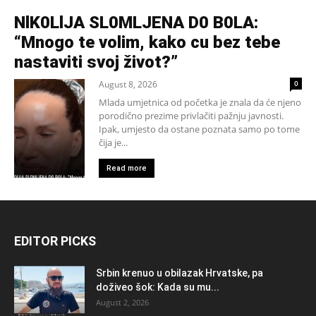
NlK0LlJA SL0MLJENA D0 B0LA:
“Mnogo te volim, kako cu bez tebe
nastaviti svoj život?”
August 8, 2026
0
Mlada umjetnica od početka je znala da će njeno
porodično prezime privlačiti pažnju javnosti.
Ipak, umjesto da ostane poznata samo po tome
čija je...
Read more
EDITOR PICKS
Srbin krenuo u obilazak Hrvatske, pa
doživeo šok: Kada su mu...
August 2, 2026