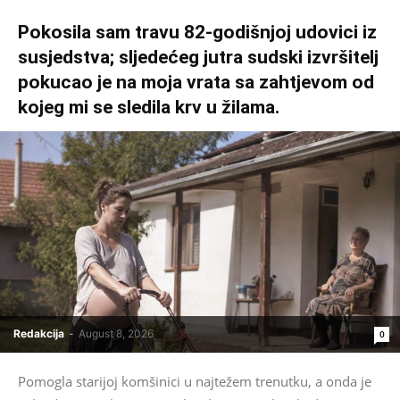
Pokosila sam travu 82-godišnjoj udovici iz
susjedstva; sljedećeg jutra sudski izvršitelj
pokucao je na moja vrata sa zahtjevom od
kojeg mi se sledila krv u žilama.
Redakcija
-
August 8, 2026
0
Pomogla starijoj komšinici u najtežem trenutku, a onda je