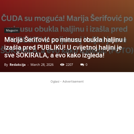
Magazin
Marija Šerifović po minusu obukla haljinu i
izašla pred PUBLIKU! U cvijetnoj haljini je
sve ŠOKIRALA, a evo kako izgleda!
By
Redakcija
-
March 28, 2026
2207
0
Oglasi - Advertisement