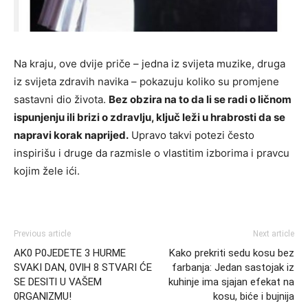
Na kraju, ove dvije priče – jedna iz svijeta muzike, druga
iz svijeta zdravih navika – pokazuju koliko su promjene
sastavni dio života.
Bez obzira na to da li se radi o ličnom
ispunjenju ili brizi o zdravlju, ključ leži u hrabrosti da se
napravi korak naprijed.
Upravo takvi potezi često
inspirišu i druge da razmisle o vlastitim izborima i pravcu
kojim žele ići.
Previous article
Next article
AK0 P0JEDETE 3 HURME
Kako prekriti sedu kosu bez
SVAKI DAN, 0VlH 8 STVARI ĆE
farbanja: Jedan sastojak iz
SE DESlTl U VAŠEM
kuhinje ima sjajan efekat na
0RGANlZMU!
kosu, biće i bujnija