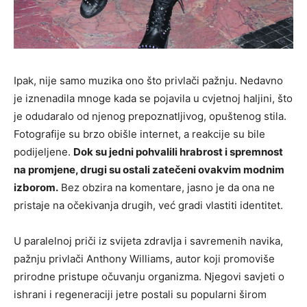
Ipak, nije samo muzika ono što privlači pažnju. Nedavno
je iznenadila mnoge kada se pojavila u cvjetnoj haljini, što
je odudaralo od njenog prepoznatljivog, opuštenog stila.
Fotografije su brzo obišle internet, a reakcije su bile
podijeljene.
Dok su jedni pohvalili hrabrost i spremnost
na promjene, drugi su ostali zatečeni ovakvim modnim
izborom.
Bez obzira na komentare, jasno je da ona ne
pristaje na očekivanja drugih, već gradi vlastiti identitet.
U paralelnoj priči iz svijeta zdravlja i savremenih navika,
pažnju privlači
Anthony Williams
, autor koji promoviše
prirodne pristupe očuvanju organizma. Njegovi savjeti o
ishrani i regeneraciji jetre postali su popularni širom