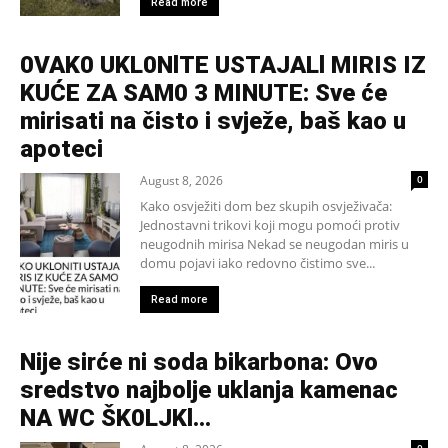
Read more
0VAK0 UKL0NlTE USTAJALl MIRIS IZ
KUĆE ZA SAM0 3 MINUTE: Sve će
mirisati na čisto i svježe, baš kao u
apoteci
August 8, 2026
0
Kako osvježiti dom bez skupih osvježivača:
Jednostavni trikovi koji mogu pomoći protiv
neugodnih mirisa Nekad se neugodan miris u
domu pojavi iako redovno čistimo sve...
Read more
Nije sirće ni soda bikarbona: Ovo
sredstvo najbolje uklanja kamenac
NA WC ŠK0LJKl…
0