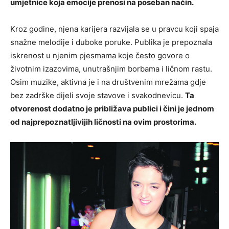
umjetnice koja emocije prenosi na poseban način.
Kroz godine, njena karijera razvijala se u pravcu koji spaja
snažne melodije i duboke poruke. Publika je prepoznala
iskrenost u njenim pjesmama koje često govore o
životnim izazovima, unutrašnjim borbama i ličnom rastu.
Osim muzike, aktivna je i na društvenim mrežama gdje
bez zadrške dijeli svoje stavove i svakodnevicu.
Ta
otvorenost dodatno je približava publici i čini je jednom
od najprepoznatljivijih ličnosti na ovim prostorima.