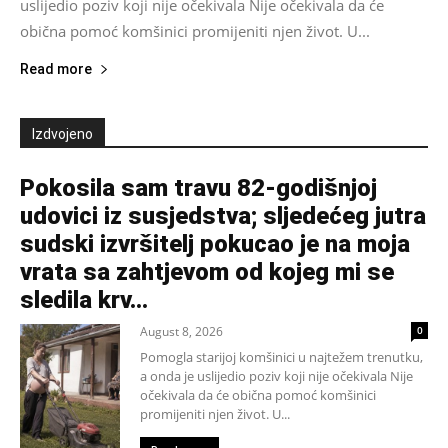
uslijedio poziv koji nije očekivala Nije očekivala da će
obična pomoć komšinici promijeniti njen život. U...
Read more
Izdvojeno
Pokosila sam travu 82-godišnjoj
udovici iz susjedstva; sljedećeg jutra
sudski izvršitelj pokucao je na moja
vrata sa zahtjevom od kojeg mi se
sledila krv...
August 8, 2026
0
Pomogla starijoj komšinici u najtežem trenutku,
a onda je uslijedio poziv koji nije očekivala Nije
očekivala da će obična pomoć komšinici
promijeniti njen život. U...