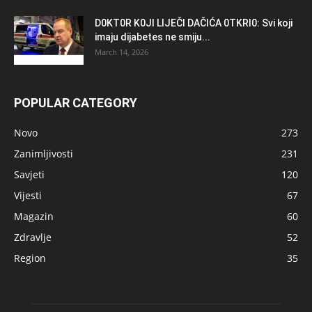
D0KT0R K0Jl LlJEČl DAČlĆA 0TKRl0: Svi koji
imaju dijabetes ne smiju...
March 14, 2026
POPULAR CATEGORY
Novo
273
Zanimljivosti
231
Savjeti
120
Vijesti
67
Magazin
60
Zdravlje
52
Region
35