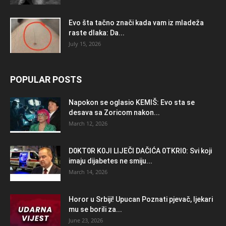
Evo šta tačno znači kada vam iz mladeža
raste dlaka: Da...
July 15, 2026
POPULAR POSTS
Napokon se oglasio KEMlŠ: Evo sta se
desava sa Zoricom nakon...
March 12, 2026
D0KT0R K0Jl LlJEČl DAČlĆA 0TKRl0: Svi koji
imaju dijabetes ne smiju...
March 14, 2026
Horor u Srbiji! Upucan Poznati pjevač, ljekari
mu se borili za...
June 23, 2026