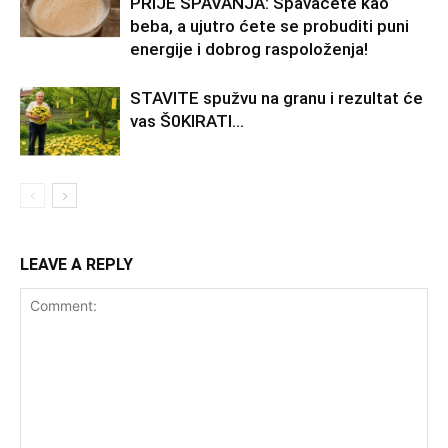
PRIJE SPAVANJA: Spavaćete kao
beba, a ujutro ćete se probuditi puni
energije i dobrog raspoloženja!
STAVlTE spužvu na granu i rezultat će
vas Š0KlRATl…
LEAVE A REPLY