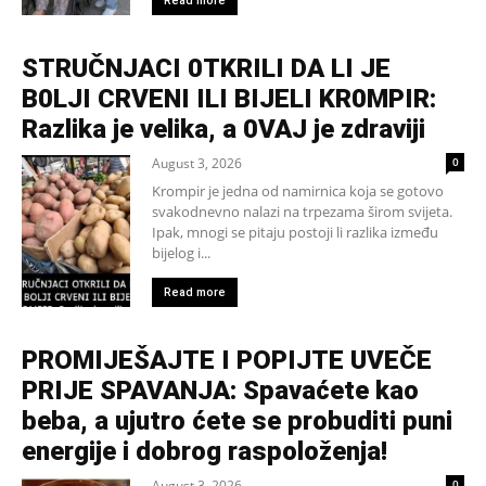
Read more
STRUČNJACI 0TKRILI DA LI JE
B0LJI CRVENI ILI BIJELI KR0MPIR:
Razlika je velika, a 0VAJ je zdraviji
August 3, 2026
0
Krompir je jedna od namirnica koja se gotovo
svakodnevno nalazi na trpezama širom svijeta.
Ipak, mnogi se pitaju postoji li razlika između
bijelog i...
Read more
PROMIJEŠAJTE I POPIJTE UVEČE
PRIJE SPAVANJA: Spavaćete kao
beba, a ujutro ćete se probuditi puni
energije i dobrog raspoloženja!
August 3, 2026
0