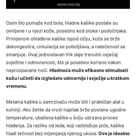
Osim što pomaže kod bola, hladne kašike postale su
omiljene i u njezi kože, posebno kod otoka i podočnjaka.
Primjenom ohlađene kašike ispod očiju, koža se brže
dekongestira, cirkulacija se poboljšava, a natečenost se
smanjuje. Ovaj jednostavan trik daje trenutni osjećaj
svježine i odmorenosti, što je posebno korisno nakon
neprospavane noći.
Hladnoća može efikasno stimulisati
kožu i učiniti da izgledate odmornije i svježije u kratkom
vremenu.
Metalna kašika u zamrzivaču može biti i praktičan alat u
kuhinji. Ako želite da vrući napitak brže postane ugodne
temperature, ubačena kašika u šolju ubrzava proces
hlađenja. Za razliku od leda, koji razblažuje piće, kašika
hladi tečnost bez mijenjanja njenog ukusa.
Ovo je idealno