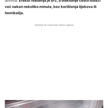
tkivima.
Efekat hlađenja je brz, a olakšanje često dolazi
već nakon nekoliko minuta, bez korištenja lijekova ili
hemikalija.
Sadržaj se nastavlja nakon oglasa