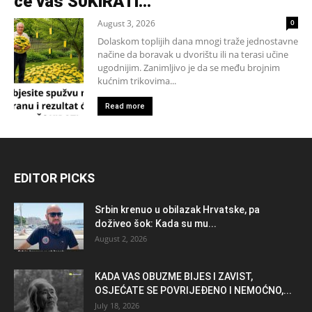
će vas Š0KlRATl…
August 3, 2026
0
Dolaskom toplijih dana mnogi traže jednostavne
načine da boravak u dvorištu ili na terasi učine
ugodnijim. Zanimljivo je da se među brojnim
kućnim trikovima...
Read more
EDITOR PICKS
Srbin krenuo u obilazak Hrvatske, pa
doživeo šok: Kada su mu...
August 2, 2026
KADA VAS OBUZME BIJES I ZAVIST,
OSJEĆATE SE POVRIJEĐENO I NEMOĆNO,...
July 18, 2026