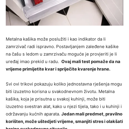
Metalna kašika može poslužiti i kao indikator da li
zamrzivač radi ispravno. Postavljanjem zaleđene kašike
na čašu s ledom u zamrzivaču moguće je provjeriti je li
uređaj imao prekid u radu.
Ovaj mali test pomaže da na
vrijeme primijetite kvar i spriječite kvarenje hrane.
Svi ovi trikovi pokazuju koliko jednostavna rješenja mogu
biti izuzetno korisna u svakodnevnom životu. Metalna
kašika, koja je prisutna u svakoj kuhinji, može biti
izuzetno svestran alat, kako u njezi tijela, tako i u kuhinji i
održavanju kućnih aparata.
Jedan mali predmet, pravilno
korišten, može uštedjeti vrijeme, smanjiti stres i olakšati
brojne svakodnevne situacije.