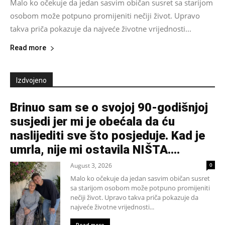
Malo ko očekuje da jedan sasvim običan susret sa starijom
osobom može potpuno promijeniti nečiji život. Upravo
takva priča pokazuje da najveće životne vrijednosti...
Read more
Izdvojeno
Brinuo sam se o svojoj 90-godišnjoj
susjedi jer mi je obećala da ću
naslijediti sve što posjeduje. Kad je
umrla, nije mi ostavila NIŠTA....
August 3, 2026
0
Malo ko očekuje da jedan sasvim običan susret
sa starijom osobom može potpuno promijeniti
nečiji život. Upravo takva priča pokazuje da
najveće životne vrijednosti...