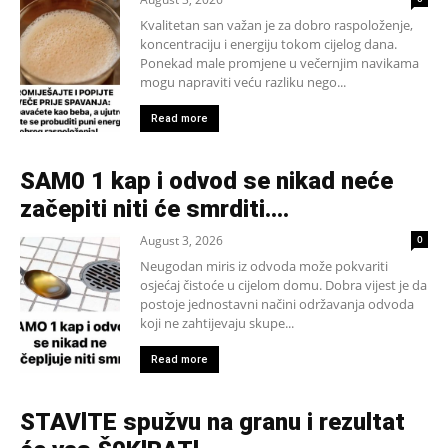
Kvalitetan san važan je za dobro raspoloženje,
koncentraciju i energiju tokom cijelog dana.
Ponekad male promjene u večernjim navikama
mogu napraviti veću razliku nego...
Read more
SAM0 1 kap i odvod se nikad neće
začepiti niti će smrditi….
August 3, 2026
0
Neugodan miris iz odvoda može pokvariti
osjećaj čistoće u cijelom domu. Dobra vijest je da
postoje jednostavni načini održavanja odvoda
koji ne zahtijevaju skupe...
Read more
STAVlTE spužvu na granu i rezultat