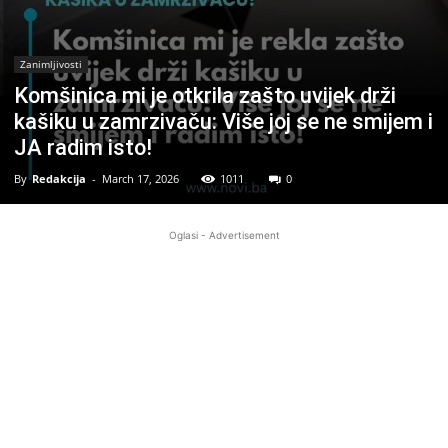
Zanimljivosti
Komšinica mi je otkrila zašto uvijek drži
kašiku u zamrzivaču: Više joj se ne smijem i
JA radim isto!
By
Redakcija
-
March 17, 2026
1011
0
Oglasi - Advertisement