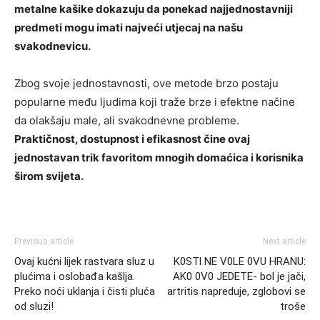
metalne kašike dokazuju da ponekad najjednostavniji
predmeti mogu imati najveći utjecaj na našu
svakodnevicu.
Zbog svoje jednostavnosti, ove metode brzo postaju
popularne među ljudima koji traže brze i efektne načine
da olakšaju male, ali svakodnevne probleme.
Praktičnost, dostupnost i efikasnost čine ovaj
jednostavan trik favoritom mnogih domaćica i korisnika
širom svijeta.
Previous article
Next article
Ovaj kućni lijek rastvara sluz u
K0STl NE V0LE 0VU HRANU:
plućima i oslobađa kašlja.
AK0 0V0 JEDETE- bol je jači,
Preko noći uklanja i čisti pluća
artritis napreduje, zglobovi se
od sluzi!
troše