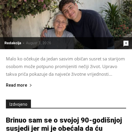
Redakcija
-
August 3, 2026
0
Malo ko očekuje da jedan sasvim običan susret sa starijom
osobom može potpuno promijeniti nečiji život. Upravo
takva priča pokazuje da najveće životne vrijednosti...
Read more
Izdvojeno
Brinuo sam se o svojoj 90-godišnjoj
susjedi jer mi je obećala da ću