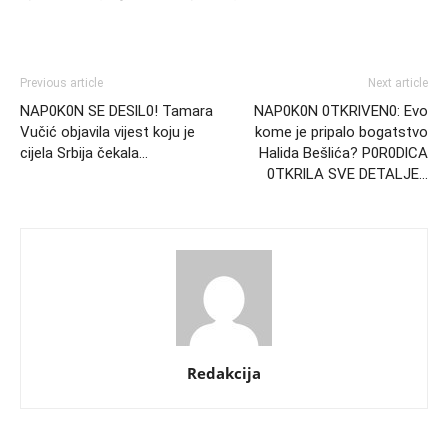
Previous article
Next article
NAP0K0N SE DESlL0! Tamara
NAP0K0N 0TKRlVEN0: Evo
Vučić objavila vijest koju je
kome je pripalo bogatstvo
cijela Srbija čekala…
Halida Bešlića? P0R0DlCA
0TKRlLA SVE DETALJE…
Redakcija