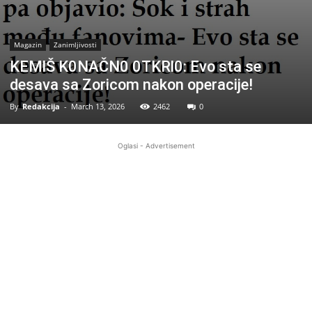
Magazin
Zanimljivosti
KEMlŠ K0NAČN0 0TKRl0: Evo sta se
desava sa Zoricom nakon operacije!
By
Redakcija
-
March 13, 2026
2462
0
Oglasi - Advertisement