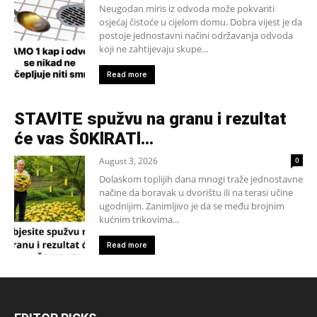
Neugodan miris iz odvoda može pokvariti
osjećaj čistoće u cijelom domu. Dobra vijest je da
postoje jednostavni načini održavanja odvoda
koji ne zahtijevaju skupe...
Read more
STAVlTE spužvu na granu i rezultat
će vas Š0KlRATl…
August 3, 2026
0
Dolaskom toplijih dana mnogi traže jednostavne
načine da boravak u dvorištu ili na terasi učine
ugodnijim. Zanimljivo je da se među brojnim
kućnim trikovima...
Read more