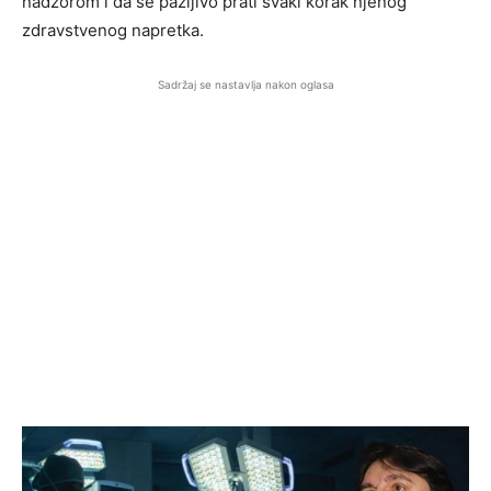
nadzorom i da se pažljivo prati svaki korak njenog
zdravstvenog napretka.
Sadržaj se nastavlja nakon oglasa