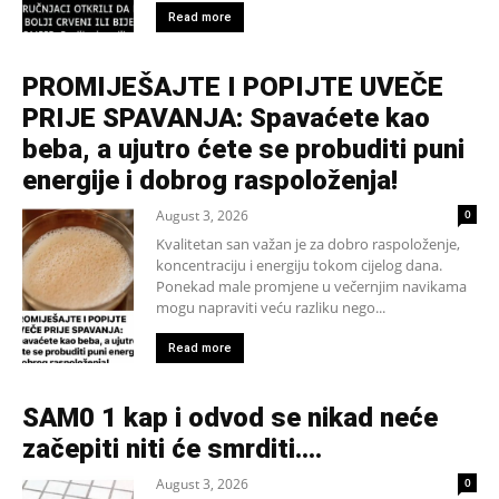
Read more
PROMIJEŠAJTE I POPIJTE UVEČE
PRIJE SPAVANJA: Spavaćete kao
beba, a ujutro ćete se probuditi puni
energije i dobrog raspoloženja!
August 3, 2026
0
Kvalitetan san važan je za dobro raspoloženje,
koncentraciju i energiju tokom cijelog dana.
Ponekad male promjene u večernjim navikama
mogu napraviti veću razliku nego...
Read more
SAM0 1 kap i odvod se nikad neće
začepiti niti će smrditi….
August 3, 2026
0