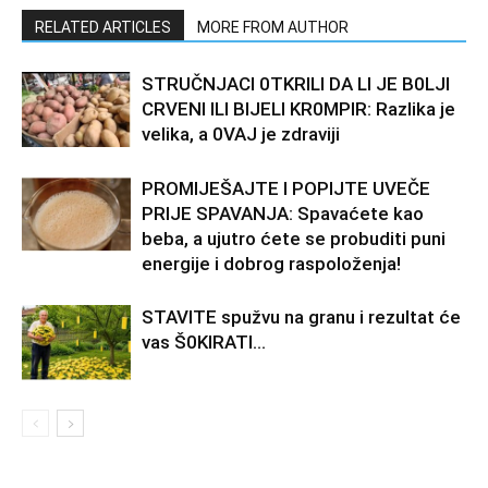
RELATED ARTICLES
MORE FROM AUTHOR
STRUČNJACI 0TKRILI DA LI JE B0LJI
CRVENI ILI BIJELI KR0MPIR: Razlika je
velika, a 0VAJ je zdraviji
PROMIJEŠAJTE I POPIJTE UVEČE
PRIJE SPAVANJA: Spavaćete kao
beba, a ujutro ćete se probuditi puni
energije i dobrog raspoloženja!
STAVlTE spužvu na granu i rezultat će
vas Š0KlRATl…