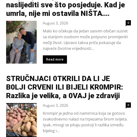
naslijediti sve što posjeduje. Kad je
umrla, nije mi ostavila NIŠTA....
August 3, 2026
0
Malo ko očekuje da jedan sasvim običan susret
sa starijom osobom može potpuno promijeniti
nečiji život. Upravo takva priča pokazuje da
najveće životne vrijednosti...
Read more
STRUČNJACI 0TKRILI DA LI JE
B0LJI CRVENI ILI BIJELI KR0MPIR:
Razlika je velika, a 0VAJ je zdraviji
August 3, 2026
0
Krompir je jedna od namirnica koja se gotovo
svakodnevno nalazi na trpezama širom svijeta.
Ipak, mnogi se pitaju postoji li razlika između
bijelog i...