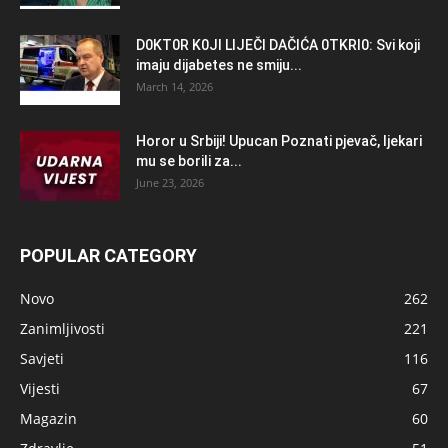
D0KT0R K0Jl LlJEČl DAČlĆA 0TKRl0: Svi koji
imaju dijabetes ne smiju...
March 14, 2026
Horor u Srbiji! Upucan Poznati pjevač, ljekari
mu se borili za...
June 23, 2026
POPULAR CATEGORY
Novo
262
Zanimljivosti
221
Savjeti
116
Vijesti
67
Magazin
60