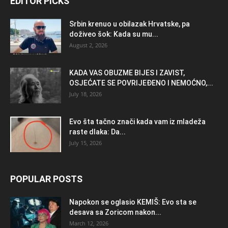
EDITOR PICKS
Srbin krenuo u obilazak Hrvatske, pa
doživeo šok: Kada su mu...
August 2, 2026
KADA VAS OBUZME BIJES I ZAVIST,
OSJEĆATE SE POVRIJEĐENO I NEMOĆNO,...
July 18, 2026
Evo šta tačno znači kada vam iz mladeža
raste dlaka: Da...
July 15, 2026
POPULAR POSTS
Napokon se oglasio KEMlŠ: Evo sta se
desava sa Zoricom nakon...
March 12, 2026