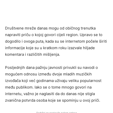
Društvene mreže danas mogu od običnog trenutka
napraviti priču o kojoj govori cijeli region. Upravo se to
dogodilo i ovoga puta, kada su se internetom počele širiti
informacije koje su u kratkom roku izazvale hiljade
komentara i različitih mišljenja.
Posljednjih dana pažnju javnosti privukli su navodi o
mogućem odnosu između dvoje mladih muzičkih
izvođača koji već godinama uživaju veliku popularnost
među publikom. Iako se o tome mnogo govori na
internetu, važno je naglasiti da do danas nije stigla
zvanična potvrda osoba koje se spominju u ovoj priči.
Sadržaj se nastavlja nakon oglasa