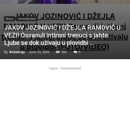
Novo
Zanimljivosti
JAK0V J0ZIN0VIĆ I DŽEJLA RAM0VIĆ U
VEZl! Osvanuli intimni trenuci s jahte:
Ljube se dok uživaju u plovidbi …
By
Redakcija
-
June 29, 2026
304
0
Oglasi - Advertisement