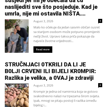
susjedi jer mi je obećala da ću
naslijediti sve što posjeduje. Kad je
umrla, nije mi ostavila NIŠTA....
August 3, 2026
0
Malo ko očekuje da jedan sasvim običan susret
sa starijom osobom može potpuno promijeniti
nečiji život. Upravo takva priča pokazuje da
najveće životne vrijednosti...
Read more
STRUČNJACI 0TKRILI DA LI JE
B0LJI CRVENI ILI BIJELI KR0MPIR:
Razlika je velika, a 0VAJ je zdraviji
August 3, 2026
0
Krompir je jedna od namirnica koja se gotovo
svakodnevno nalazi na trpezama širom svijeta.
Ipak, mnogi se pitaju postoji li razlika između
bijelog i...