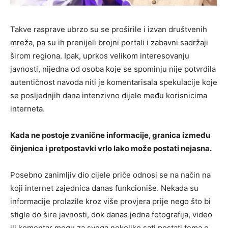
Takve rasprave ubrzo su se proširile i izvan društvenih
mreža, pa su ih prenijeli brojni portali i zabavni sadržaji
širom regiona. Ipak, uprkos velikom interesovanju
javnosti, nijedna od osoba koje se spominju nije potvrdila
autentičnost navoda niti je komentarisala spekulacije koje
se posljednjih dana intenzivno dijele među korisnicima
interneta.
Kada ne postoje zvanične informacije, granica između
činjenica i pretpostavki vrlo lako može postati nejasna.
Posebno zanimljiv dio cijele priče odnosi se na način na
koji internet zajednica danas funkcioniše. Nekada su
informacije prolazile kroz više provjera prije nego što bi
stigle do šire javnosti, dok danas jedna fotografija, video
ili komentar mogu za svega nekoliko sati postati tema o