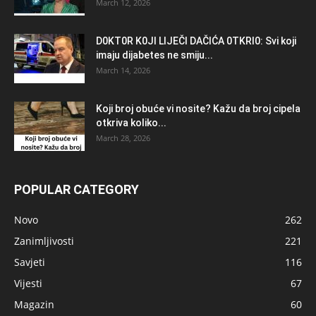
March 12, 2026
D0KT0R K0Jl LlJEČl DAČlĆA 0TKRl0: Svi koji
imaju dijabetes ne smiju...
March 14, 2026
Koji broj obuće vi nosite? Kažu da broj cipela
otkriva koliko...
March 28, 2026
POPULAR CATEGORY
Novo
262
Zanimljivosti
221
Savjeti
116
Vijesti
67
Magazin
60