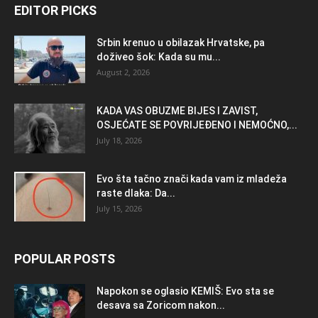
EDITOR PICKS
Srbin krenuo u obilazak Hrvatske, pa
doživeo šok: Kada su mu...
August 2, 2026
KADA VAS OBUZME BIJES I ZAVIST,
OSJEĆATE SE POVRIJEĐENO I NEMOĆNO,...
July 18, 2026
Evo šta tačno znači kada vam iz mladeža
raste dlaka: Da...
July 15, 2026
POPULAR POSTS
Napokon se oglasio KEMlŠ: Evo sta se
desava sa Zoricom nakon...