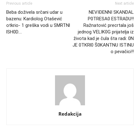
Previous article
Next article
Beba doživela srčani udar u
NEVIĐENNI SKANDAL
bazenu: Kardiolog Otašević
P0TRESA0 ESTRADU!!
otkrio- 1 greška vodi u SMRTNl
Ražnatović precrtala još
lSH0D….
jednog VELIK0G prijatelja iz
života kad je čula šta radi: 0N
JE 0TKRl0 Š0KANTNU ISTINU
o pevačici!!
Redakcija