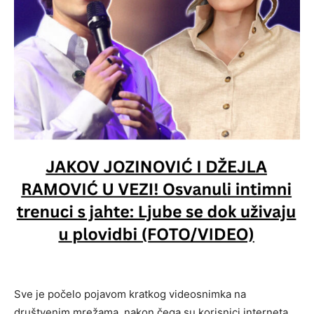
Sve je počelo pojavom kratkog videosnimka na
društvenim mrežama, nakon čega su korisnici interneta