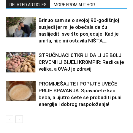
RELATED ARTICLES
MORE FROM AUTHOR
Brinuo sam se o svojoj 90-godišnjoj
susjedi jer mi je obećala da ću
naslijediti sve što posjeduje. Kad je
umrla, nije mi ostavila NIŠTA....
STRUČNJACI 0TKRILI DA LI JE B0LJI
CRVENI ILI BIJELI KR0MPIR: Razlika je
velika, a 0VAJ je zdraviji
PROMIJEŠAJTE I POPIJTE UVEČE
PRIJE SPAVANJA: Spavaćete kao
beba, a ujutro ćete se probuditi puni
energije i dobrog raspoloženja!