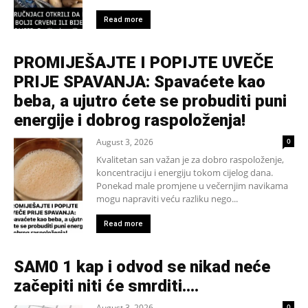
Read more
PROMIJEŠAJTE I POPIJTE UVEČE
PRIJE SPAVANJA: Spavaćete kao
beba, a ujutro ćete se probuditi puni
energije i dobrog raspoloženja!
August 3, 2026
0
Kvalitetan san važan je za dobro raspoloženje,
koncentraciju i energiju tokom cijelog dana.
Ponekad male promjene u večernjim navikama
mogu napraviti veću razliku nego...
Read more
SAM0 1 kap i odvod se nikad neće
začepiti niti će smrditi….
August 3, 2026
0