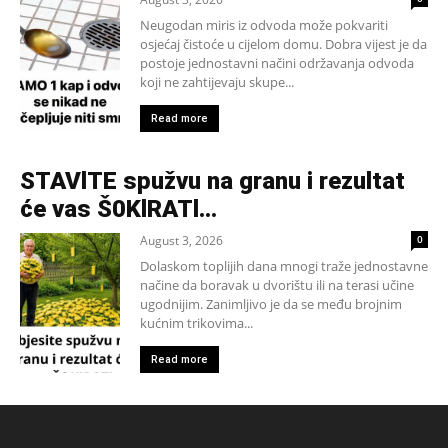
Neugodan miris iz odvoda može pokvariti
osjećaj čistoće u cijelom domu. Dobra vijest je da
postoje jednostavni načini održavanja odvoda
koji ne zahtijevaju skupe...
Read more
STAVlTE spužvu na granu i rezultat
će vas Š0KlRATl…
August 3, 2026
0
Dolaskom toplijih dana mnogi traže jednostavne
načine da boravak u dvorištu ili na terasi učine
ugodnijim. Zanimljivo je da se među brojnim
kućnim trikovima...
Read more