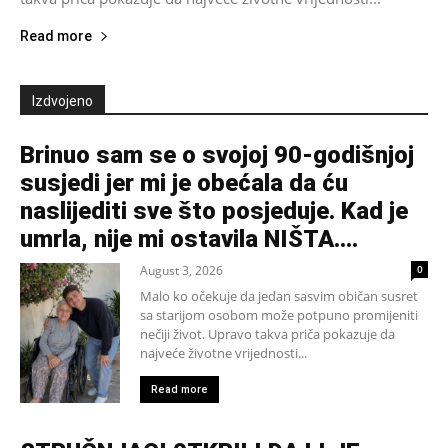
Read more
Izdvojeno
Brinuo sam se o svojoj 90-godišnjoj
susjedi jer mi je obećala da ću
naslijediti sve što posjeduje. Kad je
umrla, nije mi ostavila NIŠTA....
August 3, 2026
0
Malo ko očekuje da jedan sasvim običan susret
sa starijom osobom može potpuno promijeniti
nečiji život. Upravo takva priča pokazuje da
najveće životne vrijednosti...
Read more