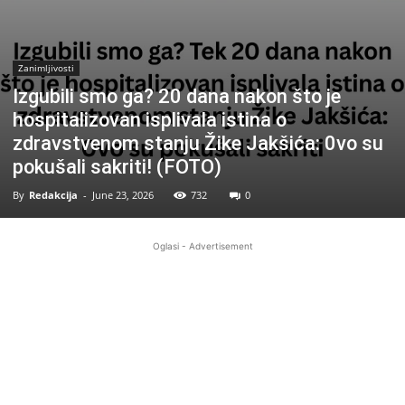
Zanimljivosti
Izgubili smo ga? 20 dana nakon što je
hospitalizovan isplivala istina o
zdravstvenom stanju Žike Jakšića: 0vo su
pokušali sakriti! (FOTO)
By
Redakcija
-
June 23, 2026
732
0
Oglasi - Advertisement