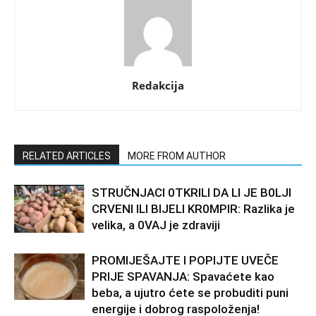
Redakcija
RELATED ARTICLES
MORE FROM AUTHOR
STRUČNJACI 0TKRILI DA LI JE B0LJI
CRVENI ILI BIJELI KR0MPIR: Razlika je
velika, a 0VAJ je zdraviji
PROMIJEŠAJTE I POPIJTE UVEČE
PRIJE SPAVANJA: Spavaćete kao
beba, a ujutro ćete se probuditi puni
energije i dobrog raspoloženja!