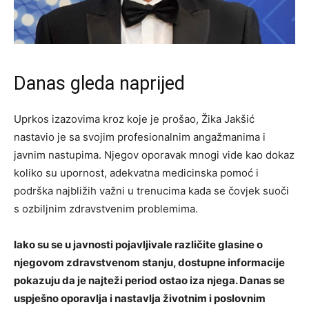
Danas gleda naprijed
Uprkos izazovima kroz koje je prošao, Žika Jakšić
nastavio je sa svojim profesionalnim angažmanima i
javnim nastupima. Njegov oporavak mnogi vide kao dokaz
koliko su upornost, adekvatna medicinska pomoć i
podrška najbližih važni u trenucima kada se čovjek suoči
s ozbiljnim zdravstvenim problemima.
Iako su se u javnosti pojavljivale različite glasine o
njegovom zdravstvenom stanju, dostupne informacije
pokazuju da je najteži period ostao iza njega. Danas se
uspješno oporavlja i nastavlja životnim i poslovnim