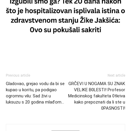
Previous article
Next article
Gladovao, grejao vodu da bi se
GRČEVI U NOGAMA SU ZNAK
kupao u koritu, pa podigao
VELIKE B0LESTI! Profesor
ogromnu vilu: Sad živi u
Medicinskog fakulteta 0tkriva
luksuzu s 20 godina mlađom…
kako prepoznati da li ste u
0PASNOSTI!