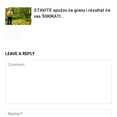
STAVlTE spužvu na granu i rezultat će
vas Š0KlRATl…
LEAVE A REPLY