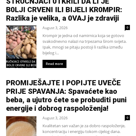
STRUČNJACI 0TKRILI DA LI JE
B0LJI CRVENI ILI BIJELI KR0MPIR:
Razlika je velika, a 0VAJ je zdraviji
August 3, 2026
0
Krompir je jedna od namirnica koja se gotovo
svakodnevno nalazi na trpezama širom svijeta.
Ipak, mnogi se pitaju postoji li razlika između
bijelog i...
Read more
PROMIJEŠAJTE I POPIJTE UVEČE
PRIJE SPAVANJA: Spavaćete kao
beba, a ujutro ćete se probuditi puni
energije i dobrog raspoloženja!
August 3, 2026
0
Kvalitetan san važan je za dobro raspoloženje,
koncentraciju i energiju tokom cijelog dana.