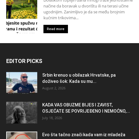
načine da boravak u dvorištu ili na terasi učine
ugodnijim. Zanimljivo je da se među brojnim
kućnim trikovima...
Read more
EDITOR PICKS
Srbin krenuo u obilazak Hrvatske, pa
doživeo šok: Kada su mu...
August 2, 2026
KADA VAS OBUZME BIJES I ZAVIST,
OSJEĆATE SE POVRIJEĐENO I NEMOĆNO,...
July 18, 2026
Evo šta tačno znači kada vam iz mladeža