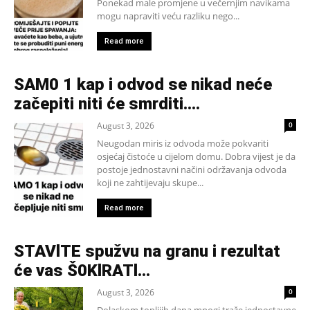
Ponekad male promjene u večernjim navikama
mogu napraviti veću razliku nego...
Read more
SAM0 1 kap i odvod se nikad neće
začepiti niti će smrditi….
August 3, 2026
0
Neugodan miris iz odvoda može pokvariti
osjećaj čistoće u cijelom domu. Dobra vijest je da
postoje jednostavni načini održavanja odvoda
koji ne zahtijevaju skupe...
Read more
STAVlTE spužvu na granu i rezultat
će vas Š0KlRATl…
August 3, 2026
0
Dolaskom toplijih dana mnogi traže jednostavne