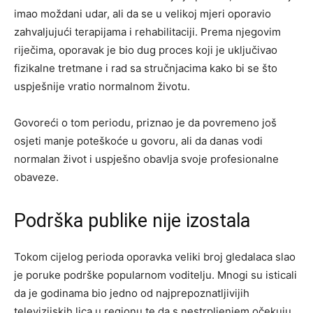
imao moždani udar, ali da se u velikoj mjeri oporavio
zahvaljujući terapijama i rehabilitaciji. Prema njegovim
riječima, oporavak je bio dug proces koji je uključivao
fizikalne tretmane i rad sa stručnjacima kako bi se što
uspješnije vratio normalnom životu.
Govoreći o tom periodu, priznao je da povremeno još
osjeti manje poteškoće u govoru, ali da danas vodi
normalan život i uspješno obavlja svoje profesionalne
obaveze.
Podrška publike nije izostala
Tokom cijelog perioda oporavka veliki broj gledalaca slao
je poruke podrške popularnom voditelju. Mnogi su isticali
da je godinama bio jedno od najprepoznatljivijih
televizijskih lica u regionu te da s nestrpljenjem očekuju