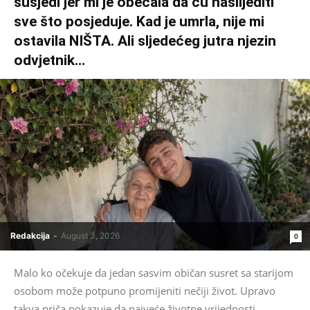
susjedi jer mi je obećala da ću naslijediti
sve što posjeduje. Kad je umrla, nije mi
ostavila NIŠTA. Ali sljedećeg jutra njezin
odvjetnik...
Redakcija
-
August 3, 2026
0
Malo ko očekuje da jedan sasvim običan susret sa starijom
osobom može potpuno promijeniti nečiji život. Upravo
takva priča pokazuje da najveće životne vrijednosti...