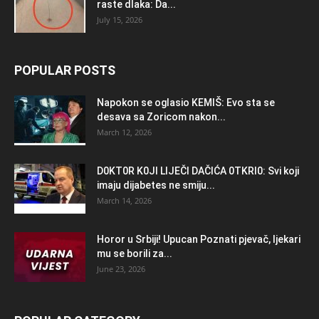
raste dlaka: Da...
July 15, 2026
POPULAR POSTS
Napokon se oglasio KEMlŠ: Evo sta se
desava sa Zoricom nakon...
March 12, 2026
D0KT0R K0Jl LlJEČl DAČlĆA 0TKRl0: Svi koji
imaju dijabetes ne smiju...
March 14, 2026
Horor u Srbiji! Upucan Poznati pjevač, ljekari
mu se borili za...
June 23, 2026