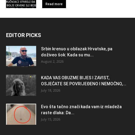
Read more
EDITOR PICKS
Srbin krenuo u obilazak Hrvatske, pa
doživeo šok: Kada su mu...
August 2, 2026
KADA VAS OBUZME BIJES I ZAVIST,
OSJEĆATE SE POVRIJEĐENO I NEMOĆNO,...
July 18, 2026
Evo šta tačno znači kada vam iz mladeža
raste dlaka: Da...
July 15, 2026