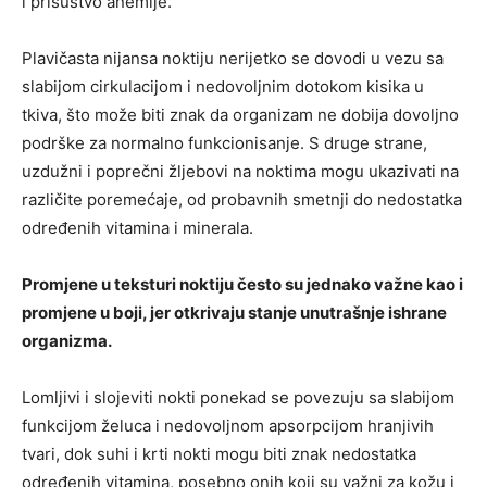
i prisustvo anemije.
Plavičasta nijansa noktiju nerijetko se dovodi u vezu sa
slabijom cirkulacijom i nedovoljnim dotokom kisika u
tkiva, što može biti znak da organizam ne dobija dovoljno
podrške za normalno funkcionisanje. S druge strane,
uzdužni i poprečni žljebovi na noktima mogu ukazivati na
različite poremećaje, od probavnih smetnji do nedostatka
određenih vitamina i minerala.
Promjene u teksturi noktiju često su jednako važne kao i
promjene u boji, jer otkrivaju stanje unutrašnje ishrane
organizma.
Lomljivi i slojeviti nokti ponekad se povezuju sa slabijom
funkcijom želuca i nedovoljnom apsorpcijom hranjivih
tvari, dok suhi i krti nokti mogu biti znak nedostatka
određenih vitamina, posebno onih koji su važni za kožu i