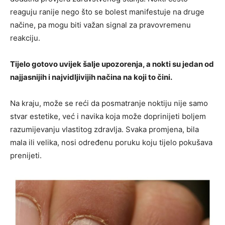
reaguju ranije nego što se bolest manifestuje na druge
načine, pa mogu biti važan signal za pravovremenu
reakciju.
Tijelo gotovo uvijek šalje upozorenja, a nokti su jedan od
najjasnijih i najvidljivijih načina na koji to čini.
Na kraju, može se reći da posmatranje noktiju nije samo
stvar estetike, već i navika koja može doprinijeti boljem
razumijevanju vlastitog zdravlja. Svaka promjena, bila
mala ili velika, nosi određenu poruku koju tijelo pokušava
prenijeti.