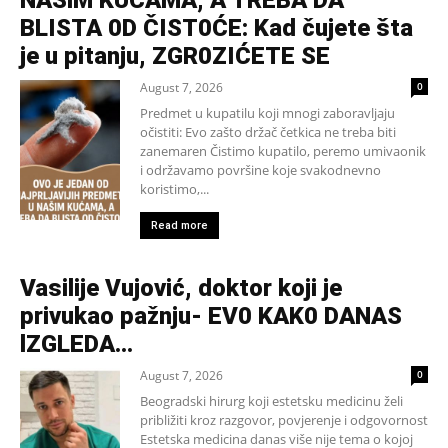
BLISTA 0D ČIST0ĆE: Kad čujete šta
je u pitanju, ZGR0ZIĆETE SE
August 7, 2026
0
Predmet u kupatilu koji mnogi zaboravljaju
očistiti: Evo zašto držač četkica ne treba biti
zanemaren Čistimo kupatilo, peremo umivaonik
i održavamo površine koje svakodnevno
koristimo,...
Read more
Vasilije Vujović, doktor koji je
privukao pažnju- EV0 KAK0 DANAS
lZGLEDA…
August 7, 2026
0
Beogradski hirurg koji estetsku medicinu želi
približiti kroz razgovor, povjerenje i odgovornost
Estetska medicina danas više nije tema o kojoj