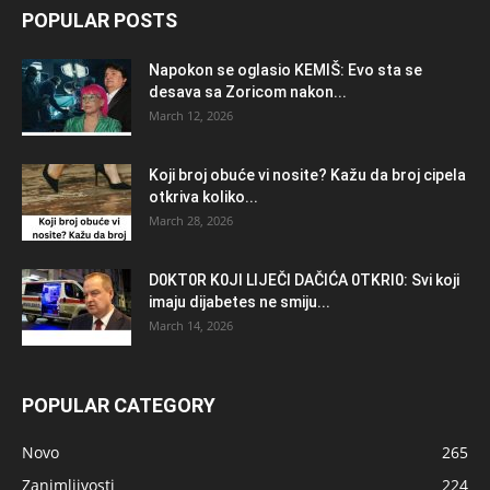
POPULAR POSTS
Napokon se oglasio KEMlŠ: Evo sta se
desava sa Zoricom nakon...
March 12, 2026
Koji broj obuće vi nosite? Kažu da broj cipela
otkriva koliko...
March 28, 2026
D0KT0R K0Jl LlJEČl DAČlĆA 0TKRl0: Svi koji
imaju dijabetes ne smiju...
March 14, 2026
POPULAR CATEGORY
Novo
265
Zanimljivosti
224