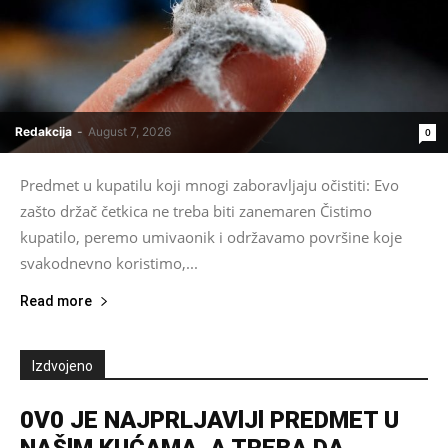
Redakcija
-
August 7, 2026
0
Predmet u kupatilu koji mnogi zaboravljaju očistiti: Evo
zašto držač četkica ne treba biti zanemaren Čistimo
kupatilo, peremo umivaonik i održavamo površine koje
svakodnevno koristimo,...
Read more
Izdvojeno
0V0 JE NAJPRLJAVlJl PREDMET U
NAŠlM KUĆAMA, A TREBA DA