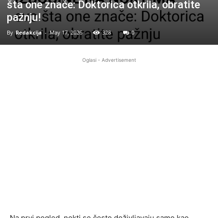
šta one znače: Doktorica otkrila, obratite
pažnju!
By
Redakcija
-
May 17, 2026
328
0
Oglasi - Advertisement
Na prvi pogled, nokti se često doživljavaju samo kao