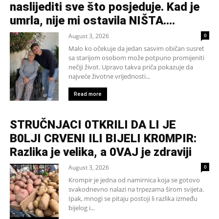
naslijediti sve što posjeduje. Kad je
umrla, nije mi ostavila NIŠTA....
August 3, 2026
0
Malo ko očekuje da jedan sasvim običan susret
sa starijom osobom može potpuno promijeniti
nečiji život. Upravo takva priča pokazuje da
najveće životne vrijednosti...
Read more
STRUČNJACI 0TKRILI DA LI JE
B0LJI CRVENI ILI BIJELI KR0MPIR:
Razlika je velika, a 0VAJ je zdraviji
August 3, 2026
0
Krompir je jedna od namirnica koja se gotovo
svakodnevno nalazi na trpezama širom svijeta.
Ipak, mnogi se pitaju postoji li razlika između
bijelog i...