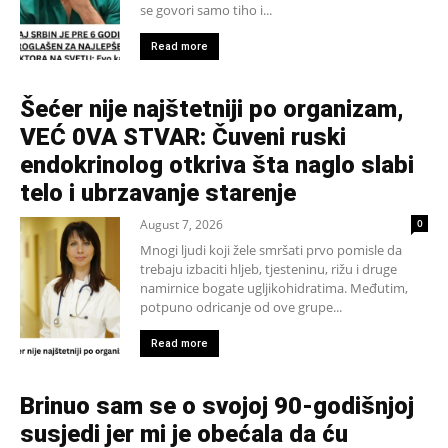
se govori samo tiho i...
Read more
Šećer nije najštetniji po organizam,
VEĆ 0VA STVAR: Čuveni ruski
endokrinolog otkriva šta naglo slabi
telo i ubrzavanje starenje
August 7, 2026
0
Mnogi ljudi koji žele smršati prvo pomisle da
trebaju izbaciti hljeb, tjesteninu, rižu i druge
namirnice bogate ugljikohidratima. Međutim,
potpuno odricanje od ove grupe...
Read more
Brinuo sam se o svojoj 90-godišnjoj
susjedi jer mi je obećala da ću