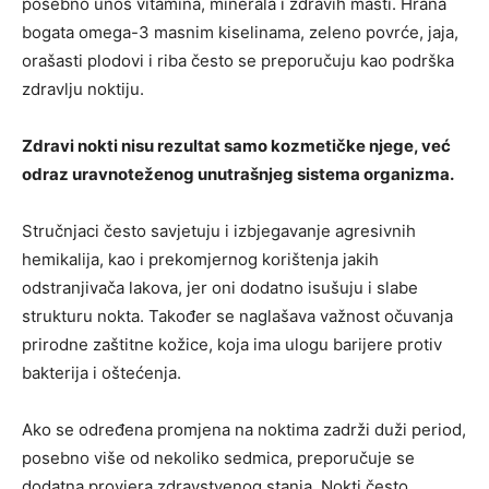
posebno unos vitamina, minerala i zdravih masti. Hrana
bogata omega-3 masnim kiselinama, zeleno povrće, jaja,
orašasti plodovi i riba često se preporučuju kao podrška
zdravlju noktiju.
Zdravi nokti nisu rezultat samo kozmetičke njege, već
odraz uravnoteženog unutrašnjeg sistema organizma.
Stručnjaci često savjetuju i izbjegavanje agresivnih
hemikalija, kao i prekomjernog korištenja jakih
odstranjivača lakova, jer oni dodatno isušuju i slabe
strukturu nokta. Također se naglašava važnost očuvanja
prirodne zaštitne kožice, koja ima ulogu barijere protiv
bakterija i oštećenja.
Ako se određena promjena na noktima zadrži duži period,
posebno više od nekoliko sedmica, preporučuje se
dodatna provjera zdravstvenog stanja. Nokti često