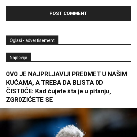
Oglasi - advertisement
Najnovije
0V0 JE NAJPRLJAVlJl PREDMET U NAŠlM
KUĆAMA, A TREBA DA BLISTA 0D
ČIST0ĆE: Kad čujete šta je u pitanju,
ZGR0ZIĆETE SE