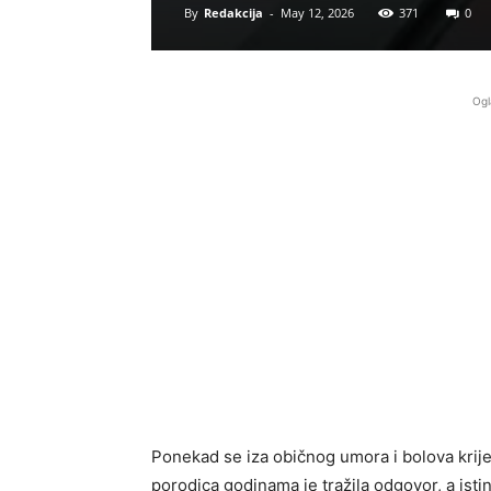
By
Redakcija
-
May 12, 2026
371
0
Ogl
Ponekad se iza običnog umora i bolova krij
porodica godinama je tražila odgovor, a istin