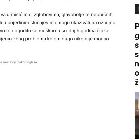
ova u mišićima i zglobovima, glavobolje te neobičnih
li u pojedinim slučajevima mogu ukazivati na ozbiljno
P
avo to dogodilo se muškarcu srednjih godina čiji se
g
ijenio zbog problema kojem dugo niko nije mogao
s
s
n
se nastavlja nakon oglasa
o
ž