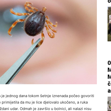
o
0
M
M
č
a
a je jednog dana tokom šetnje iznenada počeo govoriti
primijetila da mu je lice djelovalo ukočeno, a ruka
dani udar. Odmah je završio u bolnici, ali nalazi nisu