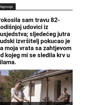
Najnovije
okosila sam travu 82-
odišnjoj udovici iz
usjedstva; sljedećeg jutra
udski izvršitelj pokucao je
a moja vrata sa zahtjevom
d kojeg mi se sledila krv u
ilama.