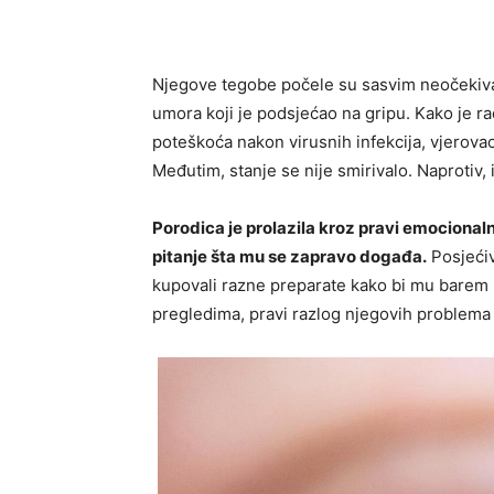
Njegove tegobe počele su sasvim neočekivano
umora koji je podsjećao na gripu. Kako je r
poteškoća nakon virusnih infekcija, vjerovao
Međutim, stanje se nije smirivalo. Naprotiv,
Porodica je prolazila kroz pravi emocionaln
pitanje šta mu se zapravo događa.
Posjećiva
kupovali razne preparate kako bi mu barem 
pregledima, pravi razlog njegovih problema 