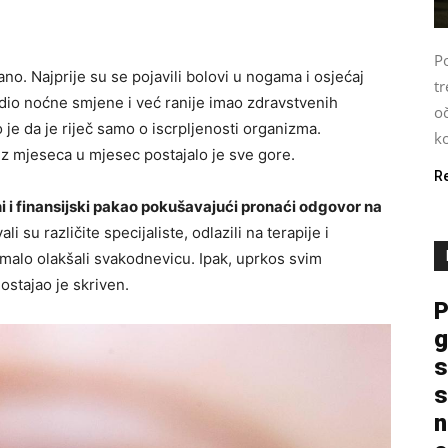
P
. Najprije su se pojavili bolovi u nogama i osjećaj
tr
adio noćne smjene i već ranije imao zdravstvenih
o
 je da je riječ samo o iscrpljenosti organizma.
ko
 iz mjeseca u mjesec postajalo je sve gore.
R
i i finansijski pakao pokušavajući pronaći odgovor na
li su različite specijaliste, odlazili na terapije i
malo olakšali svakodnevicu. Ipak, uprkos svim
ostajao je skriven.
P
g
s
s
n