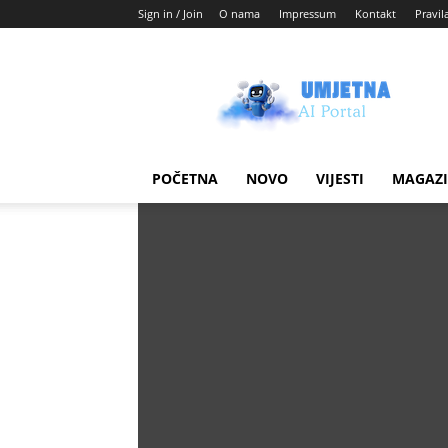
Sign in / Join
O nama
Impressum
Kontakt
Pravil
Umjetni
AI
blog
POČETNA
NOVO
VIJESTI
MAGAZ