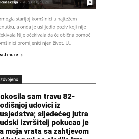
Redakcija
-
August 8, 2026
0
omogla starijoj komšinici u najtežem
enutku, a onda je uslijedio poziv koji nije
čekivala Nije očekivala da će obična pomoć
mšinici promijeniti njen život. U...
ead more
Izdvojeno
okosila sam travu 82-
odišnjoj udovici iz
usjedstva; sljedećeg jutra
udski izvršitelj pokucao je
a moja vrata sa zahtjevom